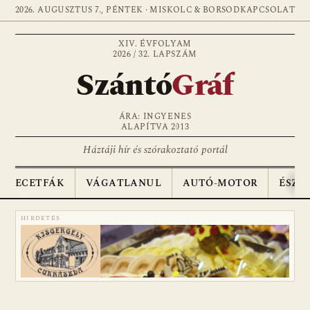
2026. AUGUSZTUS 7., PÉNTEK · MISKOLC & BORSOD
KAPCSOLAT
XIV. ÉVFOLYAM
2026 / 32. LAPSZÁM
Szántó
Gráf
ÁRA: INGYENES
ALAPÍTVA 2013
Háztáji hír és szórakoztató portál
ECETFÁK
VÁGATLANUL
AUTÓ-MOTOR
ÉSZA
HIRDETÉS