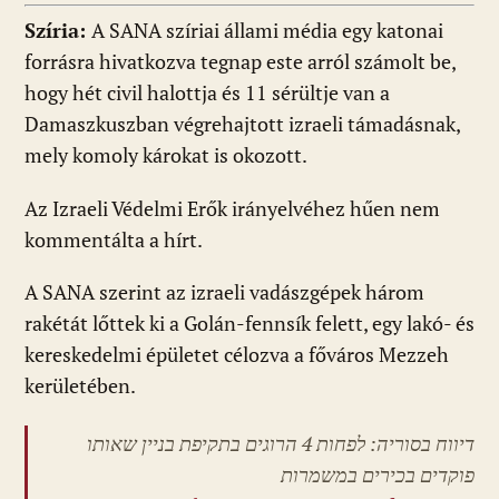
Szíria:
A SANA szíriai állami média egy katonai
forrásra hivatkozva tegnap este arról számolt be,
hogy hét civil halottja és 11 sérültje van a
Damaszkuszban végrehajtott izraeli támadásnak,
mely komoly károkat is okozott.
Az Izraeli Védelmi Erők irányelvéhez hűen nem
kommentálta a hírt.
A SANA szerint az izraeli vadászgépek három
rakétát lőttek ki a Golán-fennsík felett, egy lakó- és
kereskedelmi épületet célozva a főváros Mezzeh
kerületében.
דיווח בסוריה: לפחות 4 הרוגים בתקיפת בניין שאותו
פוקדים בכירים במשמרות