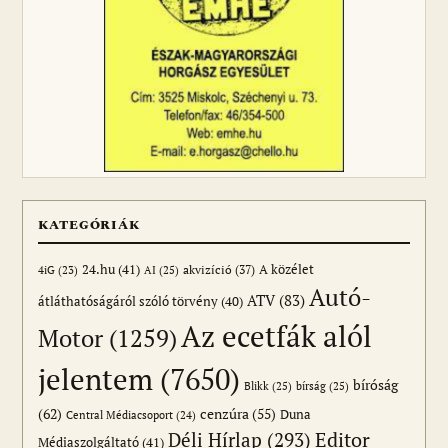
KATEGÓRIÁK
24.hu
(41)
akvizíció
(37)
A közélet
AI
(25)
4iG
(23)
Autó-
ATV
(83)
átláthatóságáról szóló törvény
(40)
Az ecetfák alól
Motor
(1259)
jelentem
(7650)
bíróság
Blikk
(25)
bírság
(25)
(62)
cenzúra
(55)
Duna
Central Médiacsoport
(24)
Editor
Déli Hírlap
(293)
Médiaszolgáltató
(41)