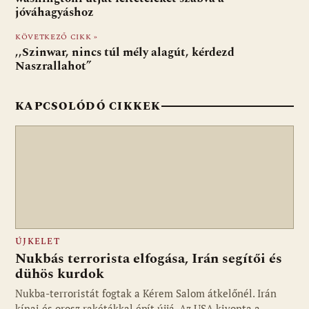
o
A
t
e
jóváhagyáshoz
o
p
g
KÖVETKEZŐ CIKK »
k
p
,,Szinwar, nincs túl mély alagút, kérdezd
Naszrallahot”
KAPCSOLÓDÓ CIKKEK
ÚJKELET
Nukbás terrorista elfogása, Irán segítői és
dühös kurdok
Nukba-terroristát fogtak a Kérem Salom átkelőnél. Irán
kínai és orosz rakétákkal épít újjá. Az USA kivonta a