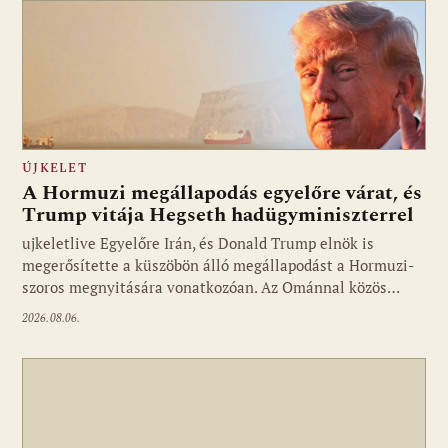
ÚJKELET
A Hormuzi megállapodás egyelőre várat, és
Trump vitája Hegseth hadügyminiszterrel
ujkeletlive Egyelőre Irán, és Donald Trump elnök is
Fotó: ujkelet.live
megerősítette a küszöbön álló megállapodást a Hormuzi-
szoros megnyitására vonatkozóan. Az Ománnal közös…
2026.08.06.