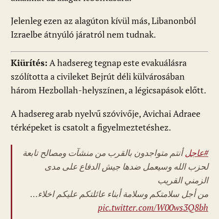
Jelenleg ezen az alagúton kívül más, Libanonból
Izraelbe átnyúló járatról nem tudnak.
Kiürítés:
A hadsereg tegnap este evakuálásra
szólította a civileket Bejrút déli külvárosában
három Hezbollah-helyszínen, a légicsapások előtt.
A hadsereg arab nyelvű szóvivője, Avichai Adraee
térképeket is csatolt a figyelmeztetéshez.
#عاجل
أنتم متواجدون بالقرب من منشآت ومصالح تابعة
لحزب الله وسيعمل ضدها جيش الدفاع على مدى
الزمني القريب
من أجل سلامتكم وسلامة أبناء عائلتكم عليكم اخلاء…
pic.twitter.com/W00ws3Q8bh