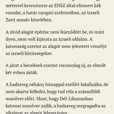
méterrel keresztezte az ENSZ által elismert kék
vonalat, a határ nyugati szektorában, az izraeli
Zarit mosáv közelében.
A rövid alagút építése nem fejeződött be, és mint
ilyen, nem volt kijárata az izraeli oldalon. A
katonaság szerint az alagút nem jelentett veszélyt
az izraeli közösségekre.
A járat a becslések szerint viszonylag új, az elmúlt
két évben ásták.
A hadsereg néhány hónappal ezelőtt lokalizálta, de
nem akarta felfedni, hogy tud róla a szárazföldi
manőver előtt. Most, hogy Dél-Libanonban
katonai manőver zajlik, a hadsereg megragadta az
alkalmat az alagút lebontására.