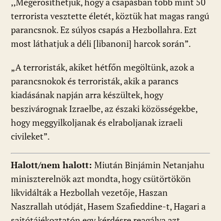
,,Megerősíthetjük, hogy a csapásban több mint 50
terrorista vesztette életét, köztük hat magas rangú
parancsnok. Ez súlyos csapás a Hezbollahra. Ezt
most láthatjuk a déli [libanoni] harcok során”.
„A terroristák, akiket hétfőn megöltünk, azok a
parancsnokok és terroristák, akik a parancs
kiadásának napján arra készültek, hogy
beszivárognak Izraelbe, az északi közösségekbe,
hogy meggyilkoljanak és elraboljanak izraeli
civileket”.
Halott/nem halott:
Miután Binjámin Netanjahu
miniszterelnök azt mondta, hogy csütörtökön
likvidálták a Hezbollah vezetője, Haszan
Naszrallah utódját, Hasem Szafieddine-t, Hagari a
sajtótájékoztatón egy kérdésre reagálva azt