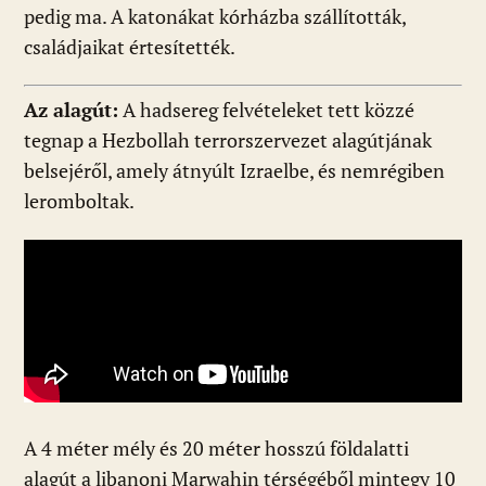
pedig ma. A katonákat kórházba szállították,
családjaikat értesítették.
Az alagút:
A hadsereg felvételeket tett közzé
tegnap a Hezbollah terrorszervezet alagútjának
belsejéről, amely átnyúlt Izraelbe, és nemrégiben
leromboltak.
A 4 méter mély és 20 méter hosszú földalatti
alagút a libanoni Marwahin térségéből mintegy 10