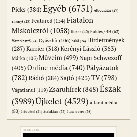
Egyéb
(6751)
Picks
(384)
elbocsátás
(29)
Fiatalon
Featured
(154)
elhunyt
(23)
Miskolczról
(1058)
Földes / 4H
(62)
fidesz
(40)
Hirdetmények
Gyászhír
(106)
főszerkesztő
(24)
halál
(24)
(287)
Karrier
(318)
Kerényi László
(363)
Műveim
(499)
Napi Schwezoff
Márka
(105)
Online média
(740)
Pályázatok
(405)
(782)
TV
(798)
Sajtó
(423)
Rádió
(284)
Észak
Zsaruhírek
(848)
Vágatlanul
(119)
Újkelet
(4529)
(3989)
állami média
(80)
átszervezés
(26)
árbevétel
(21)
átalakítás
(22)
HIRDETÉS