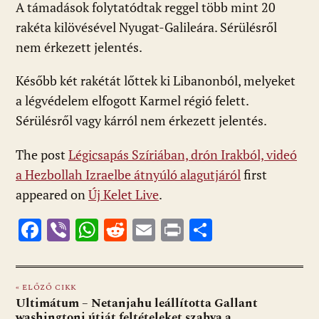
A támadások folytatódtak reggel több mint 20
rakéta kilövésével Nyugat-Galileára. Sérülésről
nem érkezett jelentés.
Később két rakétát lőttek ki Libanonból, melyeket
a légvédelem elfogott Karmel régió felett.
Sérülésről vagy kárról nem érkezett jelentés.
The post
Légicsapás Szíriában, drón Irakból, videó
a Hezbollah Izraelbe átnyúló alagutjáról
first
appeared on
Új Kelet Live
.
F
Vi
W
R
E
Pr
O
ac
b
h
e
m
in
ss
e
er
at
d
ai
t
za
« ELŐZŐ CIKK
b
s
di
l
m
Ultimátum – Netanjahu leállította Gallant
washingtoni útját feltételeket szabva a