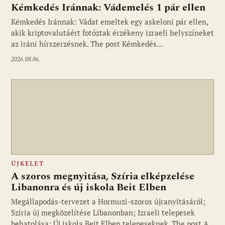
Kémkedés Iránnak: Vádemelés 1 pár ellen
Kémkedés Iránnak: Vádat emeltek egy askeloni pár ellen,
akik kriptovalutáért fotóztak érzékeny izraeli helyszíneket
az iráni hírszerzésnek. The post Kémkedés…
2026.08.06.
ÚJKELET
A szoros megnyitása, Szíria elképzelése
Libanonra és új iskola Beit Elben
Megállapodás-tervezet a Hormuzi-szoros újranyitásáról;
Szíria új megközelítése Libanonban; Izraeli telepesek
behatolása; Új iskola Beit Elben telepeseknek. The post A