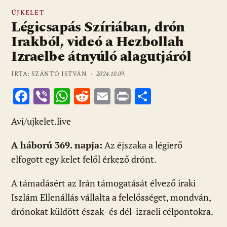
ÚJKELET
Légicsapás Szíriában, drón
Irakból, videó a Hezbollah
Izraelbe átnyúló alagutjáról
ÍRTA: SZÁNTÓ ISTVÁN ·
2024.10.09.
F
Vi
W
R
E
Pr
O
ac
b
h
e
m
in
ss
Avi/ujkelet.live
e
er
at
d
ai
t
za
b
s
di
l
m
A háború 369. napja:
Az éjszaka a légierő
o
A
t
e
elfogott egy kelet felől érkező drónt.
o
p
g
A támadásért az Irán támogatását élvező iraki
k
p
Iszlám Ellenállás vállalta a felelősséget, mondván,
drónokat küldött észak- és dél-izraeli célpontokra.