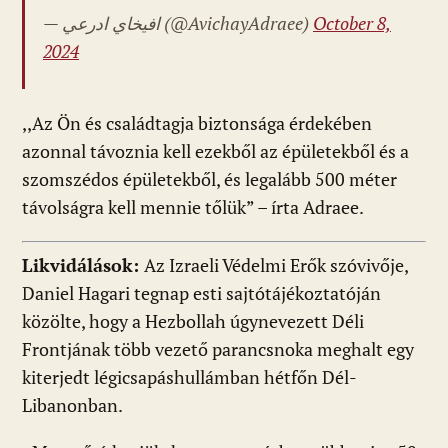
— افيخاي ادرعي (@AvichayAdraee)
October 8,
2024
,,Az Ön és családtagja biztonsága érdekében
azonnal távoznia kell ezekből az épületekből és a
szomszédos épületekből, és legalább 500 méter
távolságra kell mennie tőlük” – írta Adraee.
Likvidálások:
Az Izraeli Védelmi Erők szóvivője,
Daniel Hagari tegnap esti sajtótájékoztatóján
közölte, hogy a Hezbollah úgynevezett Déli
Frontjának több vezető parancsnoka meghalt egy
kiterjedt légicsapáshullámban hétfőn Dél-
Libanonban.