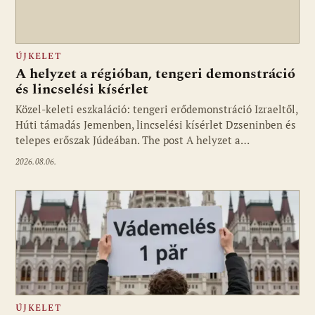
ÚJKELET
A helyzet a régióban, tengeri demonstráció
és lincselési kísérlet
Közel-keleti eszkaláció: tengeri erődemonstráció Izraeltől,
Húti támadás Jemenben, lincselési kísérlet Dzseninben és
telepes erőszak Júdeában. The post A helyzet a…
2026.08.06.
ÚJKELET