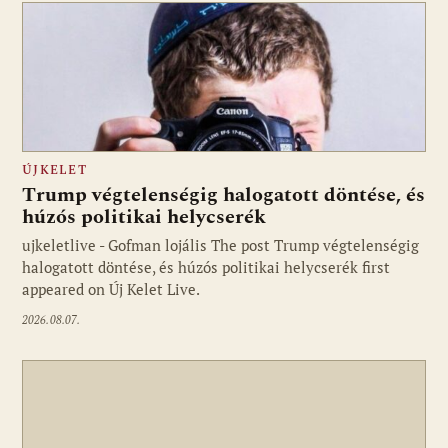
ÚJKELET
Trump végtelenségig halogatott döntése, és
húzós politikai helycserék
ujkeletlive - Gofman lojális The post Trump végtelenségig
Fotó: ujkelet.live
halogatott döntése, és húzós politikai helycserék first
appeared on Új Kelet Live.
2026.08.07.