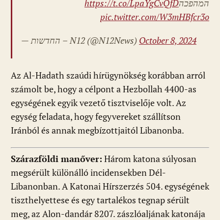
https://t.co/LpaYgCvQfD
המהפכה
pic.twitter.com/W3mHBfcr3o
— החדשות – N12 (@N12News)
October 8, 2024
Az Al-Hadath szaúdi hírügynökség korábban arról
számolt be, hogy a célpont a Hezbollah 4400-as
egységének egyik vezető tisztviselője volt. Az
egység feladata, hogy fegyvereket szállítson
Iránból és annak megbízottjaitól Libanonba.
Szárazföldi manőver:
Három katona súlyosan
megsérült különálló incidensekben Dél-
Libanonban. A Katonai Hírszerzés 504. egységének
tiszthelyettese és egy tartalékos tegnap sérült
meg, az Alon-dandár 8207. zászlóaljának katonája