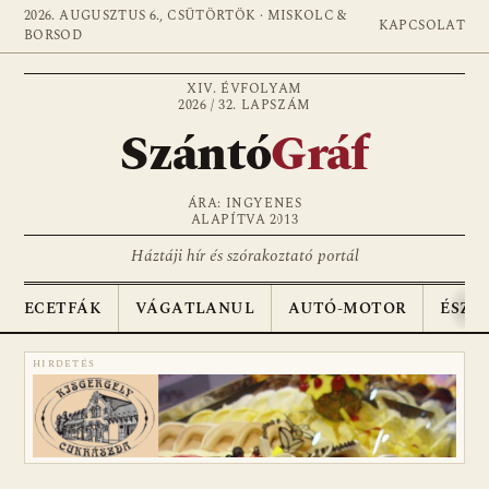
2026. AUGUSZTUS 6., CSÜTÖRTÖK · MISKOLC &
KAPCSOLAT
BORSOD
XIV. ÉVFOLYAM
2026 / 32. LAPSZÁM
Szántó
Gráf
ÁRA: INGYENES
ALAPÍTVA 2013
Háztáji hír és szórakoztató portál
ECETFÁK
VÁGATLANUL
AUTÓ-MOTOR
ÉSZA
HIRDETÉS