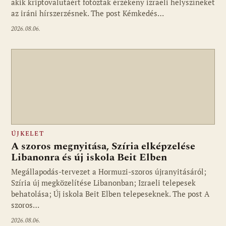
akik kriptovalutáért fotóztak érzékeny izraeli helyszíneket
az iráni hírszerzésnek. The post Kémkedés…
2026.08.06.
ÚJKELET
A szoros megnyitása, Szíria elképzelése
Libanonra és új iskola Beit Elben
Megállapodás-tervezet a Hormuzi-szoros újranyitásáról;
Szíria új megközelítése Libanonban; Izraeli telepesek
behatolása; Új iskola Beit Elben telepeseknek. The post A
szoros…
2026.08.06.