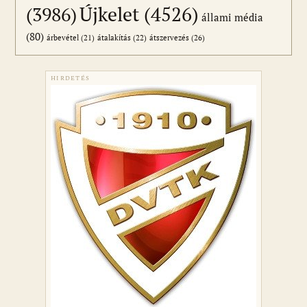
Újkelet
(4526)
(3986)
állami média
(80)
átszervezés
(26)
árbevétel
(21)
átalakítás
(22)
HIRDETÉS