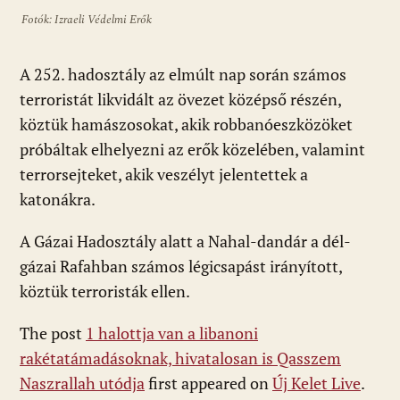
Fotók: Izraeli Védelmi Erők
A 252. hadosztály az elmúlt nap során számos
terroristát likvidált az övezet középső részén,
köztük hamászosokat, akik robbanóeszközöket
próbáltak elhelyezni az erők közelében, valamint
terrorsejteket, akik veszélyt jelentettek a
katonákra.
A Gázai Hadosztály alatt a Nahal-dandár a dél-
gázai Rafahban számos légicsapást irányított,
köztük terroristák ellen.
The post
1 halottja van a libanoni
rakétatámadásoknak, hivatalosan is Qasszem
Naszrallah utódja
first appeared on
Új Kelet Live
.