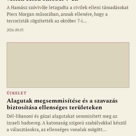
A Hamász szóvivője letagadta a civilek elleni támadásokat
Piers Morgan műsorában, annak ellenére, hogy a
terroristák rögzítették az október 7-i…
2026.08.05.
ÚJKELET
Alagutak megsemmisítése és a szavazás
biztosítása ellenséges területeken
Dél-libanoni és gázai alagutakat semmisített meg az
izraeli hadsereg. A katonaság szigorú szabályokkal készül
a választásokra, az ellenséges vonalak mögött…