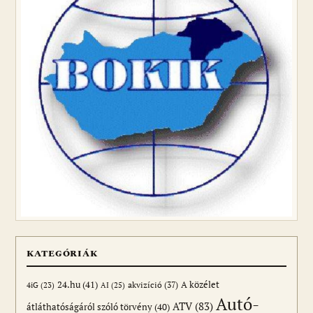
KATEGÓRIÁK
24.hu
(41)
akvizíció
(37)
A közélet
AI
(25)
4iG
(23)
Autó-
ATV
(83)
átláthatóságáról szóló törvény
(40)