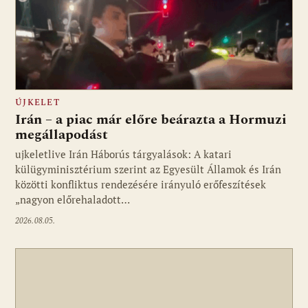
ÚJKELET
Irán – a piac már előre beárazta a Hormuzi
megállapodást
ujkeletlive Irán Háborús tárgyalások: A katari
Fotó: ujkelet.live
külügyminisztérium szerint az Egyesült Államok és Irán
közötti konfliktus rendezésére irányuló erőfeszítések
„nagyon előrehaladott…
2026.08.05.