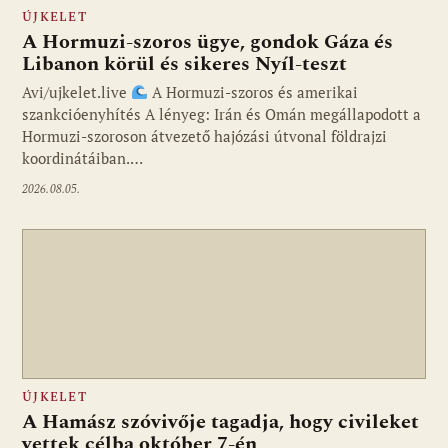
ÚJKELET
A Hormuzi-szoros ügye, gondok Gáza és
Libanon körül és sikeres Nyíl-teszt
Avi/ujkelet.live
A Hormuzi-szoros és amerikai
szankcióenyhítés A lényeg: Irán és Omán megállapodott a
Hormuzi-szoroson átvezető hajózási útvonal földrajzi
koordinátáiban.…
2026.08.05.
ÚJKELET
A Hamász szóvivője tagadja, hogy civileket
vettek célba október 7-én