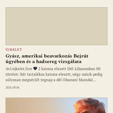
ÚJKELET
Gyász, amerikai beavatkozás Bejrút
ügyében és a hadsereg vizsgálata
Avi/ujkelet.live
2 katona elesett Dél-Libanonban Mi
történt: Két tartalékos katona elesett, négy másik pedig
súlyosan megsérült tegnap a dél-libanoni Mazsdal…
2026.08.06.