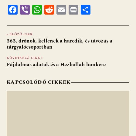
F
Vi
W
R
E
Pr
O
ac
b
h
e
m
in
ss
e
er
at
d
ai
t
za
« ELŐZŐ CIKK
b
s
di
l
m
363, drónok, kellenek a haredik, és távozás a
o
A
t
e
tárgyalócsoportban
o
p
g
KÖVETKEZŐ CIKK »
Fájdalmas adatok és a Hezbollah bunkere
k
p
KAPCSOLÓDÓ CIKKEK