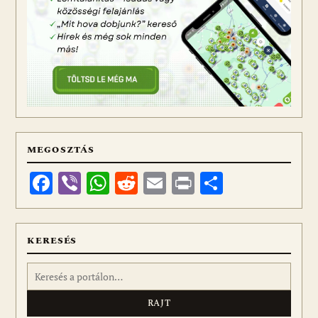
MEGOSZTÁS
Facebook
Viber
WhatsApp
Reddit
Email
Print
Ossza
meg
KERESÉS
Keresés: