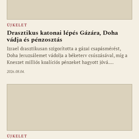
ÚJKELET
Drasztikus katonai lépés Gázára, Doha
vádja és pénzosztás
Izrael drasztikusan szigorította a gázai csapásmérést,
Doha Jeruzsálemet vádolja a béketerv csúszásával, míg a
Kneszet milliós koalíciós pénzeket hagyott jóvá.…
2026.08.04.
ÚJKELET