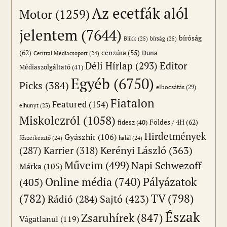
Az ecetfák alól
Motor
(1259)
jelentem
(7644)
bíróság
Blikk
(25)
bírság
(25)
(62)
cenzúra
(55)
Duna
Central Médiacsoport
(24)
Editor
Déli Hírlap
(293)
Médiaszolgáltató
(41)
Egyéb
(6750)
Picks
(384)
elbocsátás
(29)
Fiatalon
Featured
(154)
elhunyt
(23)
Miskolczról
(1058)
Földes / 4H
(62)
fidesz
(40)
Hirdetmények
Gyászhír
(106)
főszerkesztő
(24)
halál
(24)
(287)
Karrier
(318)
Kerényi László
(363)
Műveim
(499)
Napi Schwezoff
Márka
(105)
Online média
(740)
Pályázatok
(405)
(782)
TV
(798)
Sajtó
(423)
Rádió
(284)
Észak
Zsaruhírek
(847)
Vágatlanul
(119)