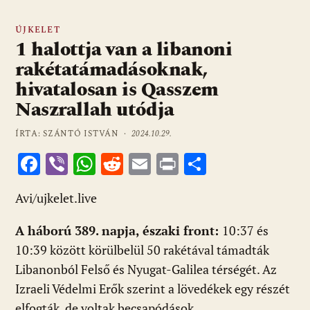
ÚJKELET
1 halottja van a libanoni
rakétatámadásoknak,
hivatalosan is Qasszem
Naszrallah utódja
ÍRTA: SZÁNTÓ ISTVÁN ·
2024.10.29.
F
Vi
W
R
E
Pr
O
ac
b
h
e
m
in
ss
Avi/ujkelet.live
e
er
at
d
ai
t
za
b
s
di
l
m
A háború 389. napja, északi front:
10:37 és
o
A
t
e
10:39 között körülbelül 50 rakétával támadták
o
p
g
Libanonból Felső és Nyugat-Galilea térségét. Az
Izraeli Védelmi Erők szerint a lövedékek egy részét
k
p
elfogták, de voltak becsapódások.