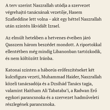
A terv szerint Naszrallah utódja a szervezet
végrehajtó tanácsának vezetője, Hasem
Szafieddine lett volna – akit egy héttel Naszrallah
után szintén likvidált Izrael.
Az elmúlt hetekben a hetvenes éveiben járó
Qasszem három beszédet mondott. A riportokkal
ellentétben még mindig Libanonban tartózkodik,
és nem költözött Iránba.
Katonai szinten a háborús erőfeszítéseket két
kulcsfigura vezeti, Muhammad Haider, Naszrallah
közeli tanácsadója és a Dzsihád Tanács tagja,
valamint Haitham Ali Tabataba’i, a Radwan Erő
egykori parancsnoka és a szervezet hadműveleti
részlegének parancsnoka.