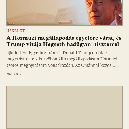
ÚJKELET
A Hormuzi megállapodás egyelőre várat, és
Trump vitája Hegseth hadügyminiszterrel
ujkeletlive Egyelőre Irán, és Donald Trump elnök is
Fotó: ujkelet.live
megerősítette a küszöbön álló megállapodást a Hormuzi-
szoros megnyitására vonatkozóan. Az Ománnal közös…
2026.08.06.