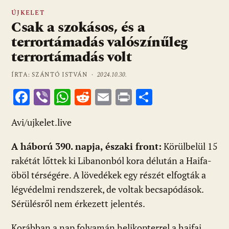
ÚJKELET
Csak a szokásos, és a
terrortámadás valószínűleg
terrortámadás volt
ÍRTA: SZÁNTÓ ISTVÁN ·
2024.10.30.
F
Vi
W
R
E
Pr
O
ac
b
h
e
m
in
ss
Avi/ujkelet.live
e
er
at
d
ai
t
za
b
s
di
l
m
A háború 390. napja, északi front:
Körülbelül 15
o
A
t
e
rakétát lőttek ki Libanonból kora délután a Haifa-
o
p
g
öböl térségére. A lövedékek egy részét elfogták a
légvédelmi rendszerek, de voltak becsapódások.
k
p
Sérülésről nem érkezett jelentés.
Korábban a nap folyamán helikopterrel a haifai