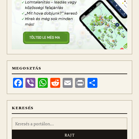
MEGOSZTÁS
Facebook
Viber
WhatsApp
Reddit
Email
Print
Ossza
meg
KERESÉS
Keresés: