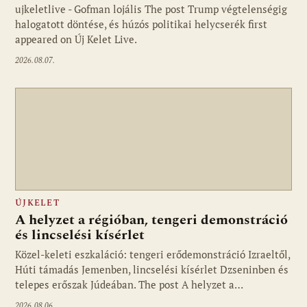
ujkeletlive - Gofman lojális The post Trump végtelenségig
Fotó: ujkelet.live
halogatott döntése, és húzós politikai helycserék first
appeared on Új Kelet Live.
2026.08.07.
ÚJKELET
A helyzet a régióban, tengeri demonstráció
és lincselési kísérlet
Közel-keleti eszkaláció: tengeri erődemonstráció Izraeltől,
Húti támadás Jemenben, lincselési kísérlet Dzseninben és
telepes erőszak Júdeában. The post A helyzet a…
2026.08.06.