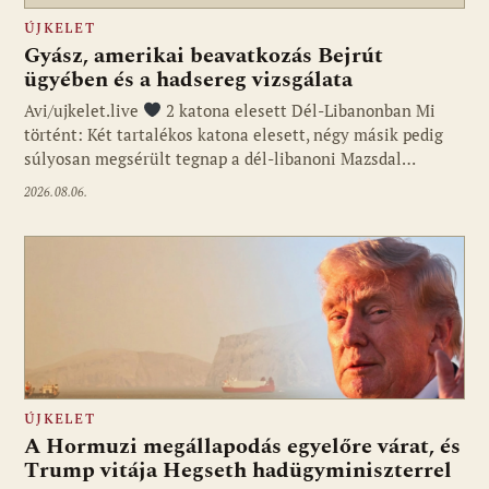
ÚJKELET
Gyász, amerikai beavatkozás Bejrút
ügyében és a hadsereg vizsgálata
Avi/ujkelet.live
2 katona elesett Dél-Libanonban Mi
történt: Két tartalékos katona elesett, négy másik pedig
súlyosan megsérült tegnap a dél-libanoni Mazsdal…
2026.08.06.
ÚJKELET
A Hormuzi megállapodás egyelőre várat, és
Trump vitája Hegseth hadügyminiszterrel