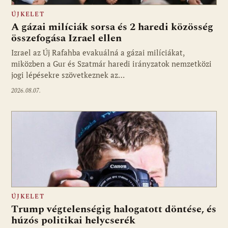
ÚJKELET
A gázai milíciák sorsa és 2 haredi közösség
összefogása Izrael ellen
Izrael az Új Rafahba evakuálná a gázai milíciákat,
miközben a Gur és Szatmár haredi irányzatok nemzetközi
jogi lépésekre szövetkeznek az…
2026.08.07.
ÚJKELET
Trump végtelenségig halogatott döntése, és
húzós politikai helycserék