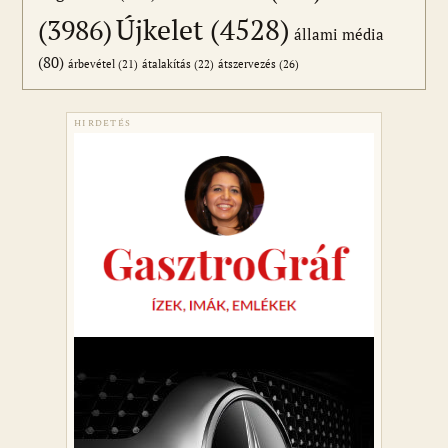
Újkelet
(4528)
(3986)
állami média
(80)
átszervezés
(26)
árbevétel
(21)
átalakítás
(22)
HIRDETÉS