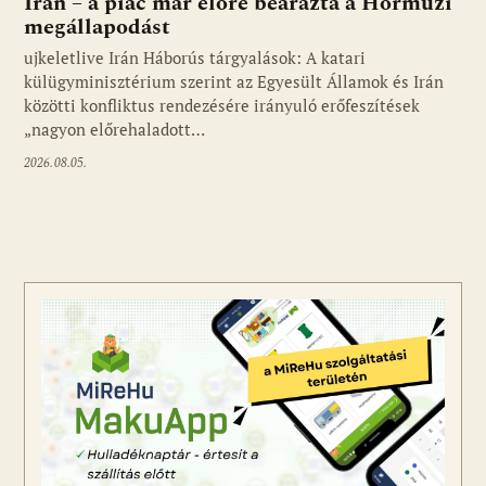
Irán – a piac már előre beárazta a Hormuzi
megállapodást
ujkeletlive Irán Háborús tárgyalások: A katari
Fotó: ujkelet.live
külügyminisztérium szerint az Egyesült Államok és Irán
közötti konfliktus rendezésére irányuló erőfeszítések
„nagyon előrehaladott…
2026.08.05.