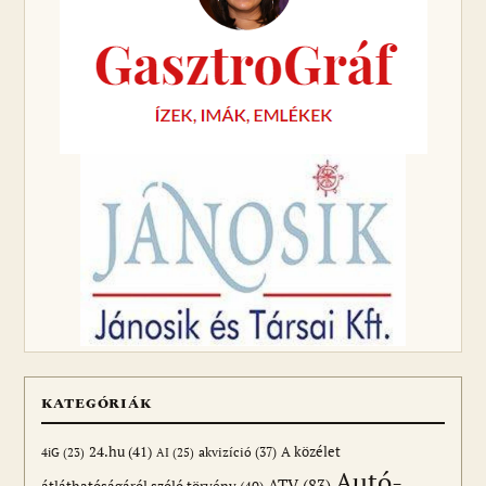
KATEGÓRIÁK
24.hu
(41)
akvizíció
(37)
A közélet
AI
(25)
4iG
(23)
Autó-
ATV
(83)