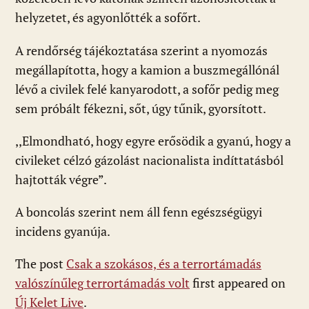
helyzetet, és agyonlőtték a sofőrt.
A rendőrség tájékoztatása szerint a nyomozás
megállapította, hogy a kamion a buszmegállónál
lévő a civilek felé kanyarodott, a sofőr pedig meg
sem próbált fékezni, sőt, úgy tűnik, gyorsított.
,,Elmondható, hogy egyre erősödik a gyanú, hogy a
civileket célzó gázolást nacionalista indíttatásból
hajtották végre”.
A boncolás szerint nem áll fenn egészségügyi
incidens gyanúja.
The post
Csak a szokásos, és a terrortámadás
valószínűleg terrortámadás volt
first appeared on
Új Kelet Live
.