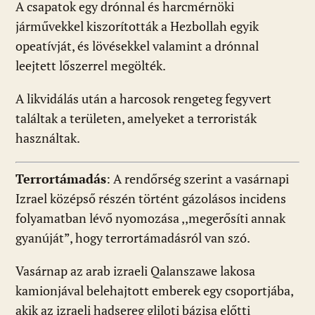
A csapatok egy drónnal és harcmérnöki
járművekkel kiszorították a Hezbollah egyik
opeatívját, és lövésekkel valamint a drónnal
leejtett lőszerrel megölték.
A likvidálás után a harcosok rengeteg fegyvert
találtak a területen, amelyeket a terroristák
használtak.
Terrortámadás
: A rendőrség szerint a vasárnapi
Izrael középső részén történt gázolásos incidens
folyamatban lévő nyomozása ,,megerősíti annak
gyanúját”, hogy terrortámadásról van szó.
Vasárnap az arab izraeli Qalanszawe lakosa
kamionjával belehajtott emberek egy csoportjába,
akik az izraeli hadsereg gliloti bázisa előtti