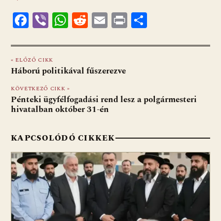
F
Vi
W
R
E
Pr
O
ac
b
h
e
m
in
ss
e
er
at
d
ai
t
za
« ELŐZŐ CIKK
b
s
di
l
m
Háború politikával fűszerezve
o
A
t
e
KÖVETKEZŐ CIKK »
o
p
g
Pénteki ügyfélfogadási rend lesz a polgármesteri
hivatalban október 31-én
k
p
KAPCSOLÓDÓ CIKKEK