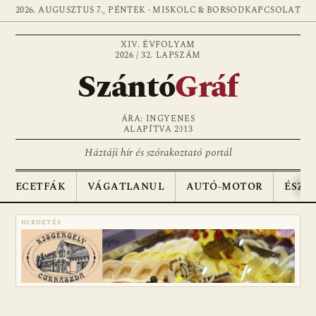
2026. AUGUSZTUS 7., PÉNTEK · MISKOLC & BORSOD
KAPCSOLAT
XIV. ÉVFOLYAM
2026 / 32. LAPSZÁM
Szántó
Gráf
ÁRA: INGYENES
ALAPÍTVA 2013
Háztáji hír és szórakoztató portál
ECETFÁK
VÁGATLANUL
AUTÓ-MOTOR
ÉSZA
HIRDETÉS