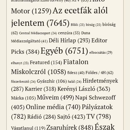
átláthatóságáról szóló törvény
(40)
Az ecetfák alól
Motor
(1259)
jelentem
(7645)
bíróság
Blikk
(25)
bírság
(25)
(62)
cenzúra
(55)
Duna
Central Médiacsoport
(24)
Editor
Déli Hírlap
(293)
Médiaszolgáltató
(41)
Egyéb
(6751)
Picks
(384)
elbocsátás
(29)
Fiatalon
Featured
(154)
elhunyt
(23)
Miskolczról
(1058)
Földes / 4H
(62)
fidesz
(40)
Hirdetmények
Gyászhír
(106)
főszerkesztő
(24)
halál
(24)
(287)
Karrier
(318)
Kerényi László
(363)
Műveim
(499)
Napi Schwezoff
Márka
(105)
Online média
(740)
Pályázatok
(405)
(782)
TV
(798)
Sajtó
(423)
Rádió
(284)
Észak
Zsaruhírek
(848)
Vágatlanul
(119)