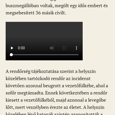
buszmegállóban voltak, megölt egy idős embert és
megsebesített 36 másik civilt.
A rendőrség tájékoztatása szerint a helyszín
közelében tartózkodó rendőr az incidenst
követően azonnal beugrott a vezetőfülkébe, ahol a
sofőr megtámadta. Ennek következtében a rendőr
kiesett a vezetőfülkéből, majd azonnal a levegőbe
lőtt, mert veszélyben érezte az életet. A helyszín
közelében lévő katonák szintén azonosították a