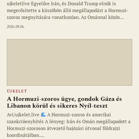
ujkeletlive Egyelőre Irán, és Donald Trump elnök is
Fotó: ujkelet.live
megerősítette a küszöbön álló megállapodást a Hormuzi-
szoros megnyitására vonatkozóan. Az Ománnal közös…
2026.08.06.
ÚJKELET
A Hormuzi-szoros ügye, gondok Gáza és
Libanon körül és sikeres Nyíl-teszt
Avi/ujkelet.live
A Hormuzi-szoros és amerikai
szankcióenyhítés A lényeg: Irán és Omán megállapodott a
Hormuzi-szoroson átvezető hajózási útvonal földrajzi
koordinátáiban.…