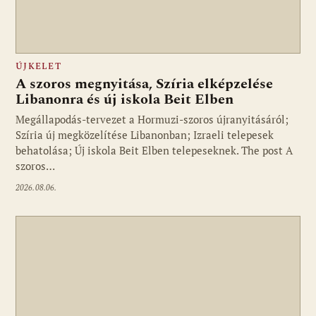
ÚJKELET
A szoros megnyitása, Szíria elképzelése
Libanonra és új iskola Beit Elben
Megállapodás-tervezet a Hormuzi-szoros újranyitásáról;
Szíria új megközelítése Libanonban; Izraeli telepesek
behatolása; Új iskola Beit Elben telepeseknek. The post A
szoros…
2026.08.06.