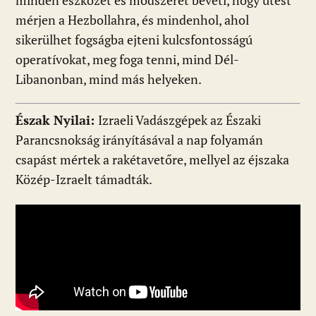
minden eszközét és módszerét beveti, hogy ütést
mérjen a Hezbollahra, és mindenhol, ahol
sikerülhet fogságba ejteni kulcsfontosságú
operatívokat, meg foga tenni, mind Dél-
Libanonban, mind más helyeken.
Észak Nyilai:
Izraeli Vadászgépek az Északi
Parancsnokság irányításával a nap folyamán
csapást mértek a rakétavetőre, mellyel az éjszaka
Közép-Izraelt támadták.