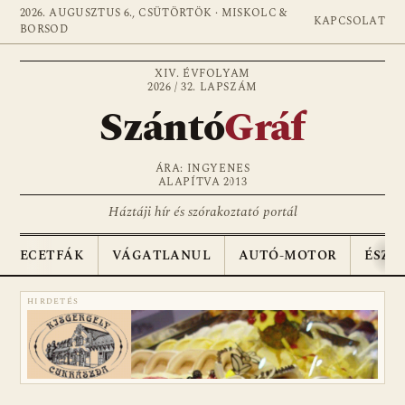
2026. AUGUSZTUS 6., CSÜTÖRTÖK · MISKOLC &
KAPCSOLAT
BORSOD
XIV. ÉVFOLYAM
2026 / 32. LAPSZÁM
Szántó
Gráf
ÁRA: INGYENES
ALAPÍTVA 2013
Háztáji hír és szórakoztató portál
ECETFÁK
VÁGATLANUL
AUTÓ-MOTOR
ÉSZA
HIRDETÉS