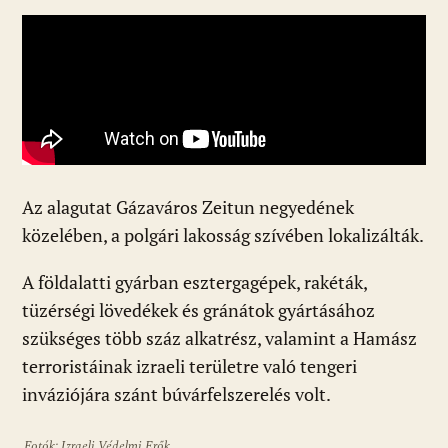
Az alagutat Gázaváros Zeitun negyedének
közelében, a polgári lakosság szívében lokalizálták.
A földalatti gyárban esztergagépek, rakéták,
tüzérségi lövedékek és gránátok gyártásához
szükséges több száz alkatrész, valamint a Hamász
terroristáinak izraeli területre való tengeri
inváziójára szánt búvárfelszerelés volt.
Fotók: Izraeli Védelmi Erők