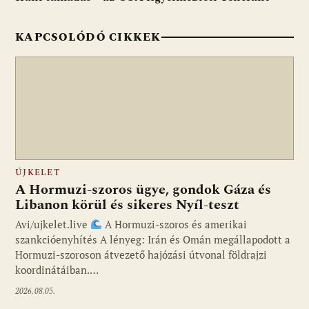
k
p
KAPCSOLÓDÓ CIKKEK
ÚJKELET
A Hormuzi-szoros ügye, gondok Gáza és
Libanon körül és sikeres Nyíl-teszt
Avi/ujkelet.live
A Hormuzi-szoros és amerikai
szankcióenyhítés A lényeg: Irán és Omán megállapodott a
Hormuzi-szoroson átvezető hajózási útvonal földrajzi
koordinátáiban.…
2026.08.05.