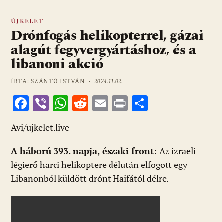
ÚJKELET
Drónfogás helikopterrel, gázai
alagút fegyvergyártáshoz, és a
libanoni akció
ÍRTA: SZÁNTÓ ISTVÁN ·
2024.11.02.
F
Vi
W
R
E
Pr
O
ac
b
h
e
m
in
ss
Avi/ujkelet.live
e
er
at
d
ai
t
za
b
s
di
l
m
A háború 393. napja, északi front:
Az izraeli
o
A
t
e
légierő harci helikoptere délután elfogott egy
o
p
g
Libanonból küldött drónt Haifától délre.
k
p