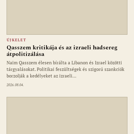
ÚJKELET
Qasszem kritikája és az izraeli hadsereg
átpolitizálása
Naim Qasszem élesen bírálta a Libanon és Izrael közötti
tárgyalásokat. Politikai feszültségek és szigorú szankciók
borzolják a kedélyeket az izraeli…
2026.08.04.