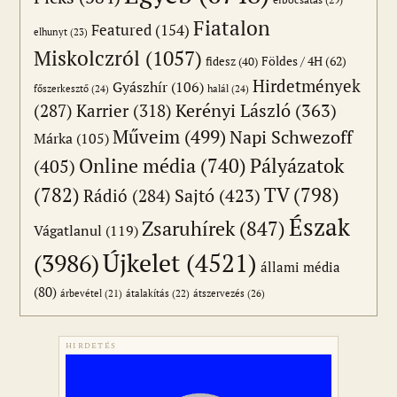
Fiatalon
Featured
(154)
elhunyt
(23)
Miskolczról
(1057)
Földes / 4H
(62)
fidesz
(40)
Hirdetmények
Gyászhír
(106)
főszerkesztő
(24)
halál
(24)
(287)
Karrier
(318)
Kerényi László
(363)
Műveim
(499)
Napi Schwezoff
Márka
(105)
Online média
(740)
Pályázatok
(405)
(782)
TV
(798)
Sajtó
(423)
Rádió
(284)
Észak
Zsaruhírek
(847)
Vágatlanul
(119)
Újkelet
(4521)
(3986)
állami média
(80)
átszervezés
(26)
árbevétel
(21)
átalakítás
(22)
HIRDETÉS