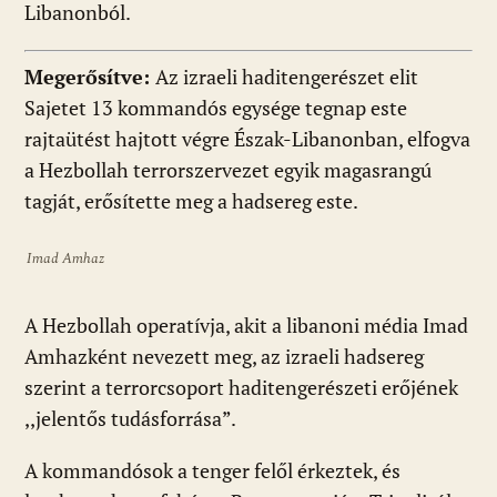
Libanonból.
Megerősítve:
Az izraeli haditengerészet elit
Sajetet 13 kommandós egysége tegnap este
rajtaütést hajtott végre Észak-Libanonban, elfogva
a Hezbollah terrorszervezet egyik magasrangú
tagját, erősítette meg a hadsereg este.
Imad Amhaz
A Hezbollah operatívja, akit a libanoni média Imad
Amhazként nevezett meg, az izraeli hadsereg
szerint a terrorcsoport haditengerészeti erőjének
,,jelentős tudásforrása”.
A kommandósok a tenger felől érkeztek, és