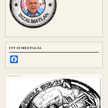
ITT IS MEGTALÁL
Facebook
HIRDETÉS