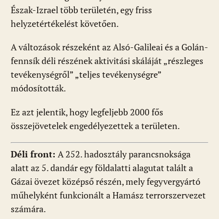
Észak-Izrael több területén, egy friss
helyzetértékelést követően.
A változások részeként az Alsó-Galileai és a Golán-
fennsík déli részének aktivitási skáláját „részleges
tevékenységről” „teljes tevékenységre”
módosították.
Ez azt jelentik, hogy legfeljebb 2000 fős
összejövetelek engedélyezettek a területen.
Déli front:
A 252. hadosztály parancsnoksága
alatt az 5. dandár egy földalatti alagutat talált a
Gázai övezet középső részén, mely fegyvergyártó
műhelyként funkcionált a Hamász terrorszervezet
számára.