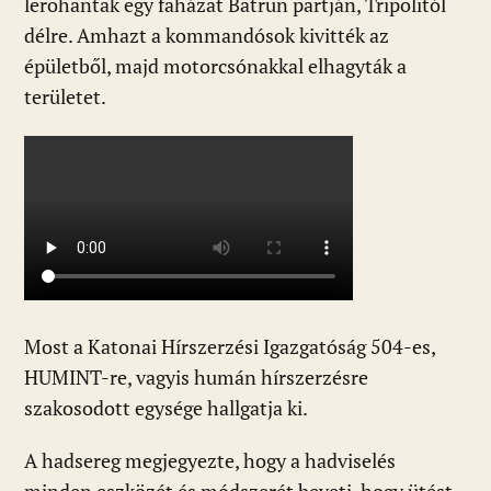
lerohantak egy faházat Batrun partján, Tripolitól
délre. Amhazt a kommandósok kivitték az
épületből, majd motorcsónakkal elhagyták a
területet.
Most a Katonai Hírszerzési Igazgatóság 504-es,
HUMINT-re, vagyis humán hírszerzésre
szakosodott egysége hallgatja ki.
A hadsereg megjegyezte, hogy a hadviselés