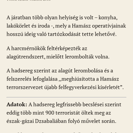
A járatban több olyan helyiség is volt – konyha,
lakókörlet és iroda -, mely a Hamász operatívjainak
hosszú ideig való tartózkodását tette lehetővé.
A harcmérnökök feltérképezték az
alagútrendszert, mielőtt lerombolták volna.
A hadsereg szerint az alagút lerombolása és a
felszerelés lefoglalása ,,meghiúsította a Hamász
terrorszervezet újabb felfegyverkezési kísérletét”.
Adatok:
A hadsereg legfrissebb becslései szerint
eddig több mint 900 terroristát öltek meg az
észak-gázai Dzsabaliában folyó művelet során.