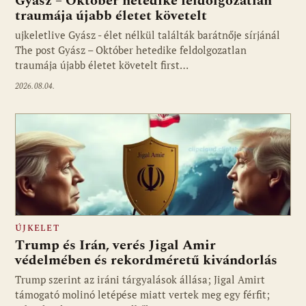
Gyász – Október hetedike feldolgozatlan
traumája újabb életet követelt
ujkeletlive Gyász - élet nélkül találták barátnője sírjánál
Fotó: ujkelet.live
The post Gyász – Október hetedike feldolgozatlan
traumája újabb életet követelt first…
2026.08.04.
ÚJKELET
Trump és Irán, verés Jigal Amir
védelmében és rekordméretű kivándorlás
Trump szerint az iráni tárgyalások állása; Jigal Amirt
támogató molinó letépése miatt vertek meg egy férfit;