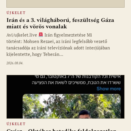
ÚJKELET
Irán és a 3. világháború, feszültség Gáza
miatt és vörös vonalak
Avi/ujkelet.live
Irán figyelmeztetése Mi
történt: Mohsen Rezaei, az iráni legfelsőbb vezető
tanácsadója az iráni televíziónak adott interjújában
kijelentette, hogy Teherán…
2026.08.04.
ÚJKELET