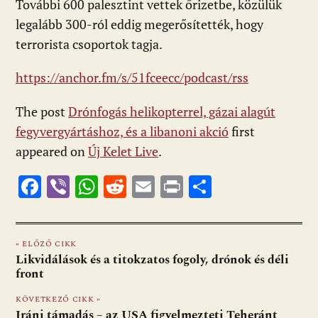
További 600 palesztint vettek őrizetbe, közülük
legalább 300-ról eddig megerősítették, hogy
terrorista csoportok tagja.
https://anchor.fm/s/51fceecc/podcast/rss
The post
Drónfogás helikopterrel, gázai alagút
fegyvergyártáshoz, és a libanoni akció
first
appeared on
Új Kelet Live
.
F
Vi
W
R
E
Pr
O
ac
b
h
e
m
in
ss
e
er
at
d
ai
t
za
« ELŐZŐ CIKK
b
s
di
l
m
Likvidálások és a titokzatos fogoly, drónok és déli
o
A
t
e
front
o
p
g
KÖVETKEZŐ CIKK »
Iráni támadás – az USA figyelmezteti Teheránt