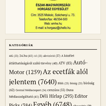
KATEGÓRIÁK
24.hu
(41)
akvizíció
(37)
A közélet
AI
(25)
4iG
(23)
Autó-
ATV
(83)
átláthatóságáról szóló törvény
(40)
Az ecetfák alól
Motor
(1259)
jelentem
(7640)
bíróság
Blikk
(25)
bírság
(25)
(62)
cenzúra
(55)
Duna
Central Médiacsoport
(24)
Editor
Déli Hírlap
(293)
Médiaszolgáltató
(41)
Egyéb
(6748)
Picks
(384)
elbocsátás
(29)