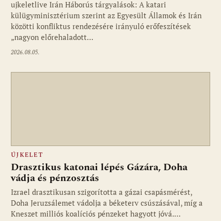
ujkeletlive Irán Háborús tárgyalások: A katari
Fotó: ujkelet.live
külügyminisztérium szerint az Egyesült Államok és Irán
közötti konfliktus rendezésére irányuló erőfeszítések
„nagyon előrehaladott…
2026.08.05.
ÚJKELET
Drasztikus katonai lépés Gázára, Doha
vádja és pénzosztás
Izrael drasztikusan szigorította a gázai csapásmérést,
Doha Jeruzsálemet vádolja a béketerv csúszásával, míg a
Kneszet milliós koalíciós pénzeket hagyott jóvá.…