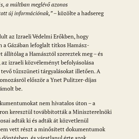
s, a múltban meglévő azonos
tt új információnak,”
– közölte a hadsereg
ult az Izraeli Védelmi Erőkben, hogy
n a Gázában lefoglalt titkos Hamász-
állítólag a Hamásztól szereztek meg – és
 az izraeli közvéleményt befolyásolása
tevő tűzszüneti tárgyalásokat illetően. A
omozásról először a Ynet Pulitzer-díjas
ámolt be.
okumentumokat nem hivatalos úton – a
ron keresztül továbbították a Miniszterelnöki
sai adták ki és adták át közvetlenül
nem vett részt a minősített dokumentumok
 döntésben, és váratlanul érte azok