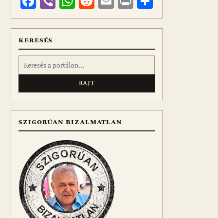
Facebook
Viber
WhatsApp
Reddit
Email
Print
Ossza
meg
KERESÉS
Keresés:
SZIGORÚAN BIZALMATLAN