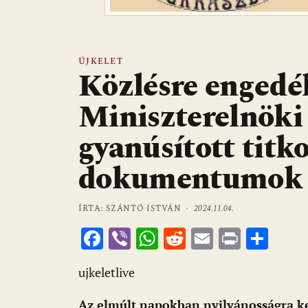
ÚJKELET
Közlésre engedél
Miniszterelnöki 
gyanúsított titko
dokumentumok k
ÍRTA: SZÁNTÓ ISTVÁN ·
2024.11.04.
F
Vi
W
R
E
Pr
O
ac
b
h
e
m
in
ss
ujkeletlive
e
er
at
d
ai
t
za
b
s
di
l
m
Az elmúlt napokban nyilvánosságra ker