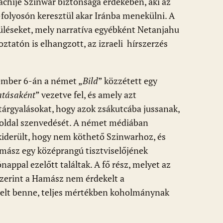
achíje Szinwar biztonsága érdekében, aki az
hi-folyosón keresztül akar Iránba menekülni. A
esüléseket, mely narratíva egyébként Netanjahu
ztatón is elhangzott, az izraeli hírszerzés
ember 6-án a német „
Bild
” közzétett egy
atásaként
” vezetve fel, és amely azt
 tárgyalásokat, hogy azok zsákutcába jussanak,
 oldal szenvedését. A német médiában
iderült, hogy nem köthető Szinwarhoz, és
mász egy középrangú tisztviselőjének
ónappal ezelőtt találtak. A fő rész, melyet az
szerint a Hamász nem érdekelt a
elt benne, teljes mértékben koholmánynak