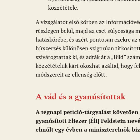
közzététele.
A vizsgálatot első körben az Információvéd
részlegen belül, majd az eset súlyossága m
hatáskörébe, és azért pontosan ezekre az 
hírszerzés különösen szigorúan titkosíto
szivárogtattak ki, és adták át a „Bild” szá
közzétételük kárt okozhat azáltal, hogy fel
módszereit az ellenség előtt.
A vád és a gyanúsítottak
A tegnapi petíció-tárgyalást követően 
gyanúsított Eliezer [Éli] Feldstein ne
elmúlt egy évben a miniszterelnök bizt