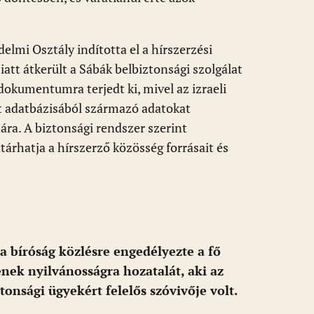
elmi Osztály indította el a hírszerzési
iatt átkerült a Sábák belbiztonsági szolgálat
dokumentumra terjedt ki, mivel az izraeli
tt adatbázisából származó adatokat
mára. A biztonsági rendszer szerint
tárhatja a hírszerző közösség forrásait és
a bíróság közlésre engedélyezte a fő
vének nyilvánosságra hozatalát, aki az
onsági ügyekért felelős szóvivője volt.