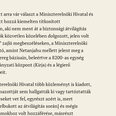
 arra vár választ a Miniszterelnöki Hivatal és
tt hozzá kiemelten titkosított
 aki nem ment át a biztonsági átvilágítás
ök közvetlen közelében dolgozott, jelen volt
” zajló megbeszéléseken, a Miniszterelnöki
ató, amint Netanjahu mellett jelent meg a
reg bázisain, beleértve a 8200-as egység
nyzati központ (Kirja) és a légierő
eit.
erelnöki Hivatal több közleményt is kiadott,
lmazottját sem hallgatták ki vagy tartóztatták
seket vet fel, egyrészt azért is, mert
lbukott az átvilágítás során] és mégis
umokhoz volt hozzáférése, másrészt