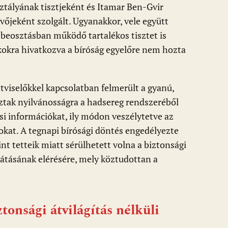
ztályának tisztjeként és Itamar Ben-Gvir
őjeként szolgált. Ugyanakkor, vele együtt
t beosztásban működő tartalékos tisztet is
kokra hivatkozva a bíróság egyelőre nem hozta
sztviselőkkel kapcsolatban felmerült a gyanú,
oztak nyilvánosságra a hadsereg rendszeréből
si információkat, ily módon veszélytetve az
okat. A tegnapi bírósági döntés engedélyezte
nt tetteik miatt sérülhetett volna a biztonsági
átásának elérésére, mely köztudottan a
tonsági átvilágítás nélküli