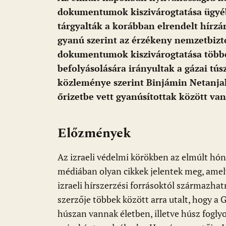
o
A
t
e
dokumentumok kiszivárogtatása ügyéb
o
p
g
tárgyalták a korábban elrendelt hírzár
gyanú szerint az érzékeny nemzetbizt
k
p
dokumentumok kiszivárogtatása többe
befolyásolására irányultak a gázai tús
közleménye szerint Binjámin Netanjah
őrizetbe vett gyanúsítottak között van
Előzmények
Az izraeli védelmi körökben az elmúlt hó
médiában olyan cikkek jelentek meg, amel
izraeli hírszerzési forrásoktól származhat
szerzője többek között arra utalt, hogy a 
húszan vannak életben, illetve húsz fogly