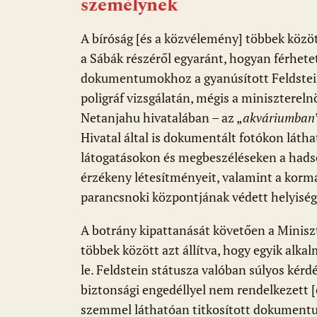
személynek
A bíróság [és a közvélemény] többek között
a Sábák részéről egyaránt, hogyan férhete
dokumentumokhoz a gyanúsított Feldstein,
poligráf vizsgálatán, mégis a minisztereln
Netanjahu hivatalában – az „
akváriumban
Hivatal által is dokumentált fotókon láth
látogatásokon és megbeszéléseken a hadse
érzékeny létesítményeit, valamint a kormá
parancsnoki központjának védett helyiség
A botrány kipattanását követően a Miniszt
többek között azt állítva, hogy egyik alka
le. Feldstein státusza valóban súlyos kérdé
biztonsági engedéllyel nem rendelkezett [e
szemmel láthatóan titkosított dokument