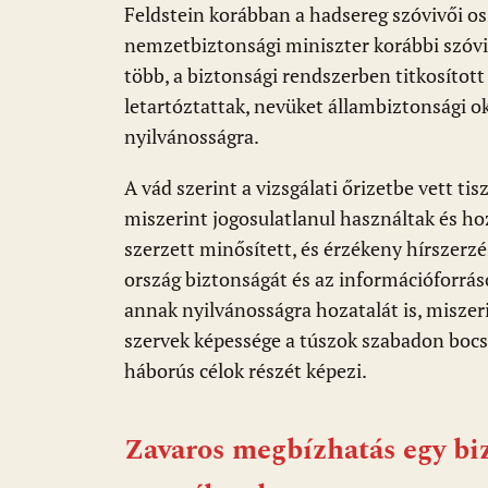
Feldstein korábban a hadsereg szóvivői os
nemzetbiztonsági miniszter korábbi szóviv
több, a biztonsági rendszerben titkosítot
letartóztattak, nevüket állambiztonsági o
nyilvánosságra.
A vád szerint a vizsgálati őrizetbe vett ti
miszerint jogosulatlanul használtak és h
szerzett minősített, és érzékeny hírszerzé
ország biztonságát és az információforrás
annak nyilvánosságra hozatalát is, miszeri
szervek képessége a túszok szabadon bocs
háborús célok részét képezi.
Zavaros megbízhatás egy biz