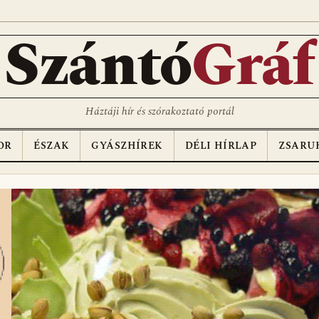
Szántó
Gráf
Háztáji hír és szórakoztató portál
OR
ÉSZAK
GYÁSZHÍREK
DÉLI HÍRLAP
ZSARU