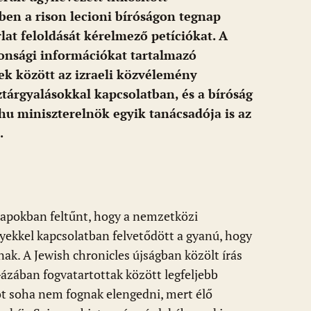
en a rison lecioni bíróságon tegnap
lat feloldását kérelmező petíciókat. A
onsági információkat tartalmazó
k között az izraeli közvélemény
ztárgyalásokkal kapcsolatban, és a bíróság
u miniszterelnök egyik tanácsadója is az
.
napokban feltűnt, hogy a nemzetközi
yekkel kapcsolatban felvetődött a gyanú, hogy
nak. A Jewish chronicles újságban közölt írás
Gázában fogvatartottak között legfeljebb
ot soha nem fognak elengedni, mert élő