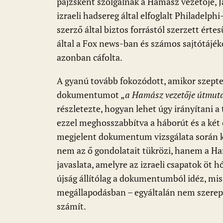
pajzsként szolgálnak a Hamász vezetője, J
izraeli hadsereg által elfoglalt Philadelp
szerző által biztos forrástól szerzett ért
által a Fox news-ban és számos sajtótájéko
azonban cáfolta.
A gyanú tovább fokozódott, amikor szept
dokumentumot „
a Hamász vezetője
útmut
részletezte, hogyan lehet úgy irányítani a
ezzel meghosszabbítva a háborút és a két
megjelent dokumentum vizsgálata során k
nem az ő gondolatait tükrözi, hanem a Ha
javaslata, amelyre az izraeli csapatok öt h
újság állítólag a dokumentumból idéz, mi
megállapodásban – egyáltalán nem szerep
számít.