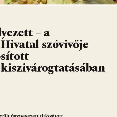
yezett – a
Hivatal szóvivője
sított
iszivárogtatásában
ült úgynevezett titkosított