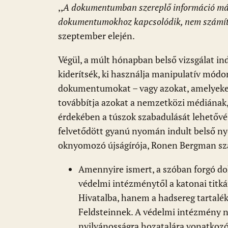
,,
A dokumentumban szereplő információ má
dokumentumokhoz kapcsolódik, nem számíto
szeptember elején.
Végül, a múlt hónapban belső vizsgálat ind
kiderítsék, ki használja manipulatív módo
dokumentumokat – vagy azokat, amelyeket 
továbbítja azokat a nemzetközi médiának,
érdekében a túszok szabadulását lehetővé 
felvetődött gyanú nyomán indult belső ny
oknyomozó újságírója, Ronen Bergman sz
Amennyire ismert, a szóban forgó d
védelmi intézménytől a katonai titká
Hivatalba, hanem a hadsereg tartaléko
Feldsteinnek. A védelmi intézmény 
nyilvánosságra hozatalára vonatkozó