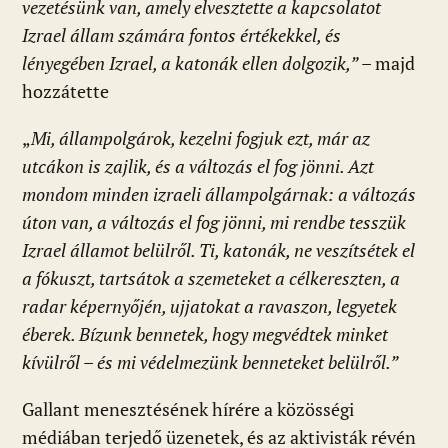
vezetésünk van, amely elvesztette a kapcsolatot
Izrael állam számára fontos értékekkel, és
lényegében Izrael, a katonák ellen dolgozik,”
– majd
hozzátette
„
Mi, állampolgárok, kezelni fogjuk ezt, már az
utcákon is zajlik, és a változás el fog jönni. Azt
mondom minden izraeli állampolgárnak: a változás
úton van, a változás el fog jönni, mi rendbe tesszük
Izrael államot belülről. Ti, katonák, ne veszítsétek el
a fókuszt, tartsátok a szemeteket a célkereszten, a
radar képernyőjén, ujjatokat a ravaszon, legyetek
éberek. Bízunk bennetek, hogy megvédtek minket
kívülről – és mi védelmezünk benneteket belülről.”
Gallant menesztésének hírére a közösségi
médiában terjedő üzenetek, és az aktivisták révén