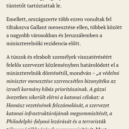
tüntetőt tartóztattak le.
Emellett, országszerte több ezren vonultak fel
tiltakozva Gallant menesztése ellen, többek között
a nagyobb városokban és Jeruzsálemben a
miniszterelnöki rezidencia előtt.
A túszok és elrabolt személyek visszatéréséért
felelős szervezet közleményben határolódott el a
miniszterelnök döntésétől, mondván – „
a
védelmi
miniszter menesztése szerencsétlen bizonyítéka az
izraeli kormány hibás prioritásainak. A gázai
övezetben sikerült elérni a katonai célokat: a
Hamász vezetésének felszámolását, a szervezet
katonai infrastruktúrájának megsemmisítését, a
Philadelphi-folyosó lezárását és a terroristák