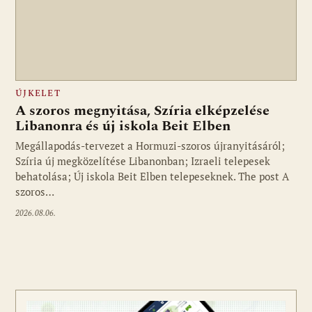
ÚJKELET
A szoros megnyitása, Szíria elképzelése
Libanonra és új iskola Beit Elben
Megállapodás-tervezet a Hormuzi-szoros újranyitásáról;
Szíria új megközelítése Libanonban; Izraeli telepesek
behatolása; Új iskola Beit Elben telepeseknek. The post A
szoros…
2026.08.06.