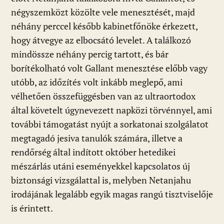
négyszemközt közölte vele menesztését, majd
néhány perccel később kabinetfőnöke érkezett,
hogy átvegye az elbocsátó levelet. A találkozó
mindössze néhány percig tartott, és bár
borítékolható volt Gallant menesztése előbb vagy
utóbb, az időzítés volt inkább meglepő, ami
vélhetően összefüggésben van az ultraortodox
által követelt úgynevezett napközi törvénnyel, ami
további támogatást nyújt a sorkatonai szolgálatot
megtagadó jesiva tanulók számára, illetve a
rendőrség által indított október hetedikei
mészárlás utáni eseményekkel kapcsolatos új
biztonsági vizsgálattal is, melyben Netanjahu
irodájának legalább egyik magas rangú tisztviselője
is érintett.