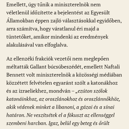
Emellett, úgy tűnik a miniszterelnök nem
véletlenül időzítette a bejelentést az Egyesült
Államokban éppen zajló választásokkal egyidőben,
arra számítva, hogy váratlanul éri majd a
tüntetőket, amikor mindenki az eredmények
alakulásával van elfoglalva.
Az ellenzéki frakciók vezetői nem meglepően
méltatták Gallant búcsúbeszédét, emellett Naftali
Bennett volt miniszterelnök a közösségi médiában
közzétett felvételen egyaránt szólt a katonákhoz
és az izraeliekhez, mondván – „
ezúton szólok
katonáinkhoz, az oroszlánokhoz és oroszlánnőkhöz,
akik védenek minket a libanoni, a gázai és a sínai
határon. Ne veszítsétek el a fókuszt az ellenséggel
szembeni harcban. Igaz, belül egy beteg és őrült