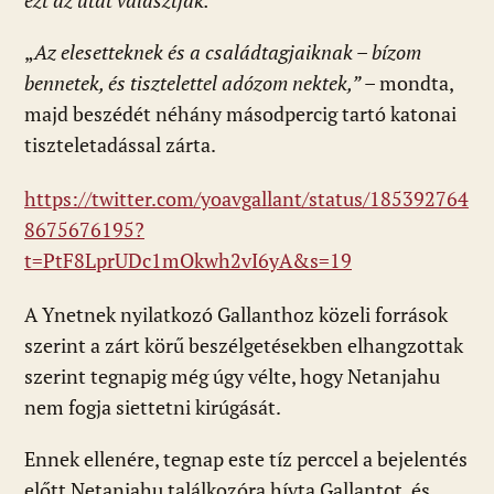
ezt az utat választják.”
„
Az elesetteknek és a családtagjaiknak – bízom
bennetek, és tisztelettel adózom nektek,”
– mondta,
majd beszédét néhány másodpercig tartó katonai
tiszteletadással zárta.
https://twitter.com/yoavgallant/status/185392764
8675676195?
t=PtF8LprUDc1mOkwh2vI6yA&s=19
A Ynetnek nyilatkozó Gallanthoz közeli források
szerint a zárt körű beszélgetésekben elhangzottak
szerint tegnapig még úgy vélte, hogy Netanjahu
nem fogja siettetni kirúgását.
Ennek ellenére, tegnap este tíz perccel a bejelentés
előtt Netanjahu találkozóra hívta Gallantot, és