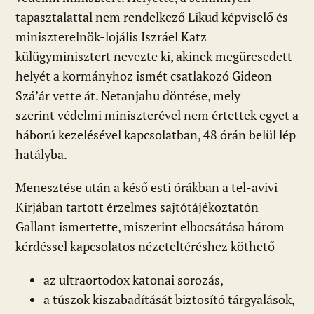
tapasztalattal nem rendelkező Likud képviselő és
miniszterelnök-lojális Iszráel Katz
külügyminisztert nevezte ki, akinek megüresedett
helyét a kormányhoz ismét csatlakozó Gideon
Szá’ár vette át. Netanjahu döntése, mely
szerint védelmi miniszterével nem értettek egyet a
háború kezelésével kapcsolatban, 48 órán belül lép
hatályba.
Menesztése után a késő esti órákban a tel-avivi
Kirjában tartott érzelmes sajtótájékoztatón
Gallant ismertette, miszerint elbocsátása három
kérdéssel kapcsolatos nézeteltéréshez köthető
az ultraortodox katonai sorozás,
a túszok kiszabadítását biztosító tárgyalások,