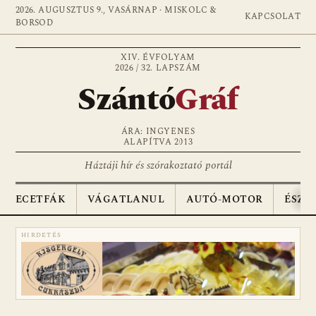
2026. AUGUSZTUS 9., VASÁRNAP · MISKOLC &
KAPCSOLAT
BORSOD
XIV. ÉVFOLYAM
2026 / 32. LAPSZÁM
Szántó
Gráf
ÁRA: INGYENES
ALAPÍTVA 2013
Háztáji hír és szórakoztató portál
ECETFÁK
VÁGATLANUL
AUTÓ-MOTOR
ÉSZA
HIRDETÉS