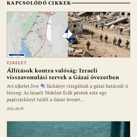
KAPCSOLÓDÓ CIKKEK
ÚJKELET
Állítások kontra valóság: Izraeli
visszavonulási tervek a Gázai övezetben
Avi/ujkelet.live
Sárkányt vizsgálnak a gázai határnál A
lényeg: Az Izraeli Védelmi Erők péntek este egy
papírsárkányt talált a Gázai övezet…
2026.08.09.