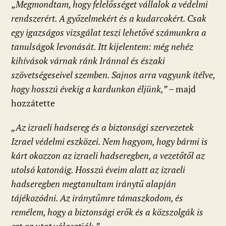
„
Megmondtam, hogy felelősséget vállalok a védelmi
rendszerért. A győzelmekért és a kudarcokért. Csak
egy igazságos vizsgálat teszi lehetővé számunkra a
tanulságok levonását. Itt kijelentem: még nehéz
kihívások várnak ránk Iránnal és északi
szövetségeseivel szemben. Sajnos arra vagyunk ítélve,
hogy hosszú évekig a kardunkon éljünk,”
– majd
hozzátette
„Az izraeli hadsereg és a biztonsági szervezetek
Izrael védelmi eszközei. Nem hagyom, hogy bármi is
kárt okozzon az izraeli hadseregben, a vezetőtől az
utolsó katonáig. Hosszú éveim alatt az izraeli
hadseregben megtanultam iránytű alapján
tájékozódni. Az iránytűmre támaszkodom, és
remélem, hogy a biztonsági erők és a közszolgák is