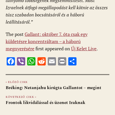
túlnyomó többségének megsemmisítését. Most
Izraelnek átfogó megállapodást kell kötnie az összes
túsz szabadon bocsátásáról és a háború
leállításáról.”
The post
Gallant: október 7. óta csak egy
küldetésre koncentráltam – a háború
megnyerésére
first appeared on
Új Kelet Live
.
F
Vi
W
R
E
Pr
O
ac
b
h
e
m
in
ss
e
er
at
d
ai
t
za
« ELŐZŐ CIKK
b
s
di
l
m
Bréking: Netanjahu kirúgta Gallantot – megint
o
A
t
e
KÖVETKEZŐ CIKK »
o
p
g
Frontok likvidálással és üzenet Iraknak
k
p