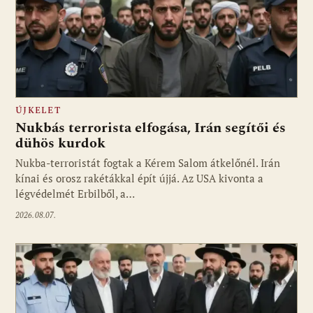
ÚJKELET
Nukbás terrorista elfogása, Irán segítői és
dühös kurdok
Nukba-terroristát fogtak a Kérem Salom átkelőnél. Irán
kínai és orosz rakétákkal épít újjá. Az USA kivonta a
légvédelmét Erbilből, a…
2026.08.07.