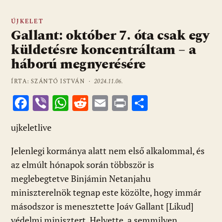
ÚJKELET
Gallant: október 7. óta csak egy
küldetésre koncentráltam – a
háború megnyerésére
ÍRTA: SZÁNTÓ ISTVÁN ·
2024.11.06.
F
Vi
W
R
E
Pr
O
ac
b
h
e
m
in
ss
ujkeletlive
e
er
at
d
ai
t
za
b
s
di
l
m
Jelenlegi kormánya alatt nem első alkalommal, és
o
A
t
e
az elmúlt hónapok során többször is
o
p
g
meglebegtetve Binjámin Netanjahu
miniszterelnök tegnap este közölte, hogy immár
k
p
másodszor is menesztette Joáv Gallant [Likud]
védelmi minisztert. Helyette, a semmilyen