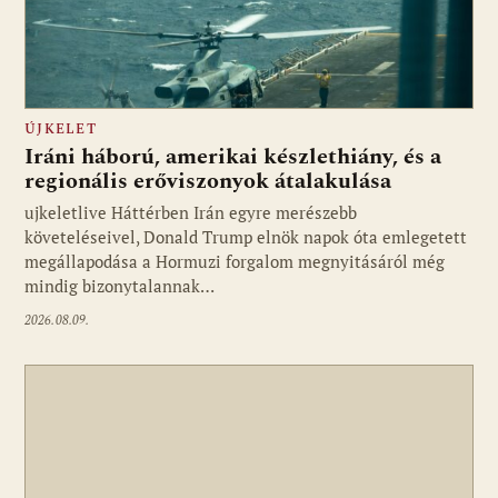
ÚJKELET
Iráni háború, amerikai készlethiány, és a
regionális erőviszonyok átalakulása
ujkeletlive Háttérben Irán egyre merészebb
Fotó: ujkelet.live
követeléseivel, Donald Trump elnök napok óta emlegetett
megállapodása a Hormuzi forgalom megnyitásáról még
mindig bizonytalannak…
2026.08.09.