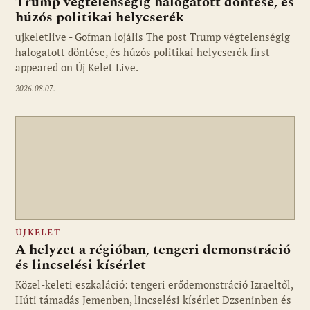
Trump végtelenségig halogatott döntése, és
húzós politikai helycserék
ujkeletlive - Gofman lojális The post Trump végtelenségig
Fotó: ujkelet.live
halogatott döntése, és húzós politikai helycserék first
appeared on Új Kelet Live.
2026.08.07.
ÚJKELET
A helyzet a régióban, tengeri demonstráció
és lincselési kísérlet
Közel-keleti eszkaláció: tengeri erődemonstráció Izraeltől,
Húti támadás Jemenben, lincselési kísérlet Dzseninben és