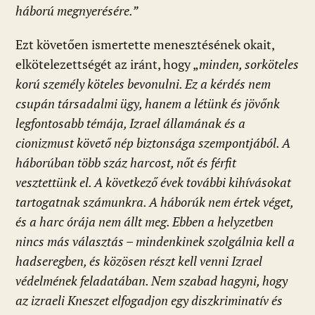
háború megnyerésére.”
Ezt követően ismertette menesztésének okait,
elkötelezettségét az iránt, hogy „
minden, sorköteles
korú személy köteles bevonulni. Ez a kérdés nem
csupán társadalmi ügy, hanem a létünk és jövőnk
legfontosabb témája, Izrael államának és a
cionizmust követő nép biztonsága szempontjából. A
háborúban több száz harcost, nőt és férfit
vesztettünk el. A következő évek további kihívásokat
tartogatnak számunkra. A háborúk nem értek véget,
és a harc órája nem állt meg. Ebben a helyzetben
nincs más választás – mindenkinek szolgálnia kell a
hadseregben, és közösen részt kell venni Izrael
védelmének feladatában. Nem szabad hagyni, hogy
az izraeli Kneszet elfogadjon egy diszkriminatív és