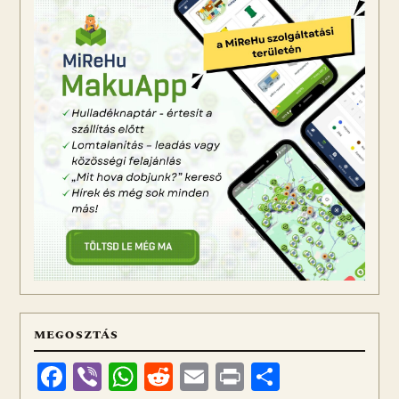
MEGOSZTÁS
Facebook
Viber
WhatsApp
Reddit
Email
Print
Ossza