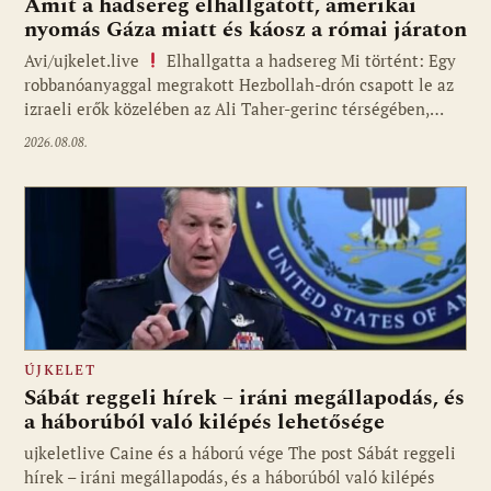
Amit a hadsereg elhallgatott, amerikai
nyomás Gáza miatt és káosz a római járaton
Avi/ujkelet.live
Elhallgatta a hadsereg Mi történt: Egy
robbanóanyaggal megrakott Hezbollah-drón csapott le az
izraeli erők közelében az Ali Taher-gerinc térségében,…
2026.08.08.
ÚJKELET
Sábát reggeli hírek – iráni megállapodás, és
a háborúból való kilépés lehetősége
ujkeletlive Caine és a háború vége The post Sábát reggeli
Fotó: ujkelet.live
hírek – iráni megállapodás, és a háborúból való kilépés