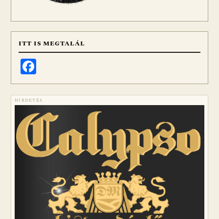
ITT IS MEGTALÁL
Facebook
HIRDETÉS