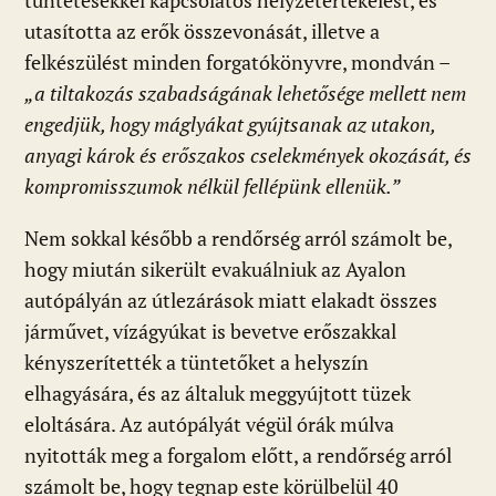
tüntetésekkel kapcsolatos helyzetértékelést, és
utasította az erők összevonását, illetve a
felkészülést minden forgatókönyvre, mondván –
„a tiltakozás szabadságának lehetősége mellett nem
engedjük, hogy máglyákat gyújtsanak az utakon,
anyagi károk és erőszakos cselekmények okozását, és
kompromisszumok nélkül fellépünk ellenük.”
Nem sokkal később a rendőrség arról számolt be,
hogy miután sikerült evakuálniuk az Ayalon
autópályán az útlezárások miatt elakadt összes
járművet, vízágyúkat is bevetve erőszakkal
kényszerítették a tüntetőket a helyszín
elhagyására, és az általuk meggyújtott tüzek
eloltására. Az autópályát végül órák múlva
nyitották meg a forgalom előtt, a rendőrség arról
számolt be, hogy tegnap este körülbelül 40