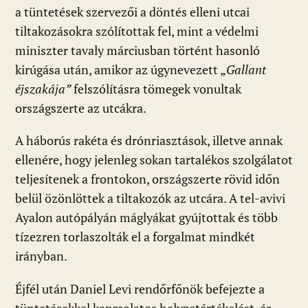
a tüntetések szervezői a döntés elleni utcai
tiltakozásokra szólítottak fel, mint a védelmi
miniszter tavaly márciusban történt hasonló
kirúgása után, amikor az úgynevezett „
Gallant
éjszakája”
felszólításra tömegek vonultak
országszerte az utcákra.
A háborús rakéta és drónriasztások, illetve annak
ellenére, hogy jelenleg sokan tartalékos szolgálatot
teljesítenek a frontokon, országszerte rövid időn
belül özönlöttek a tiltakozók az utcára. A tel-avivi
Ayalon autópályán máglyákat gyújtottak és több
tízezren torlaszolták el a forgalmat mindkét
irányban.
Éjfél után Daniel Levi rendőrfőnök befejezte a