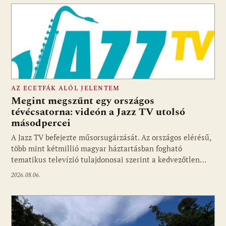
AZ ECETFÁK ALÓL JELENTEM
Megint megszűnt egy országos
tévécsatorna: videón a Jazz TV utolsó
másodpercei
Fotó: media1.hu
A Jazz TV befejezte műsorsugárzását. Az országos elérésű,
több mint kétmillió magyar háztartásban fogható
tematikus televízió tulajdonosai szerint a kedvezőtlen…
2026.08.06.