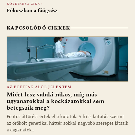
o
p
g
KÖVETKEZŐ CIKK »
Fókuszban a főügyész
k
p
KAPCSOLÓDÓ CIKKEK
AZ ECETFÁK ALÓL JELENTEM
Miért lesz valaki rákos, míg más
ugyanazokkal a kockázatokkal sem
betegszik meg?
Fontos áttörést értek el a kutatók. A friss kutatás szerint
az örökölt genetikai háttér sokkal nagyobb szerepet játszik
a daganatok…