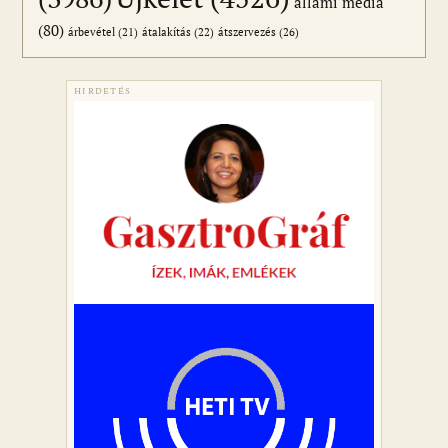
állami média
(80)
átszervezés
(26)
árbevétel
(21)
átalakítás
(22)
HIRDETÉS