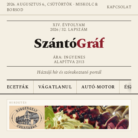
2026. AUGUSZTUS 6., CSÜTÖRTÖK · MISKOLC &
KAPCSOLAT
BORSOD
XIV. ÉVFOLYAM
2026 / 32. LAPSZÁM
Szántó
Gráf
ÁRA: INGYENES
ALAPÍTVA 2013
Háztáji hír és szórakoztató portál
ECETFÁK
VÁGATLANUL
AUTÓ-MOTOR
ÉSZA
HIRDETÉS