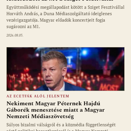
Együttműködési megállapodást kötött a Sziget Fesztivállal
Fotó: media1.hu
Horváth András, a Duna Médiaszolgáltató ideiglenes
vezérigazgatója. Magyar előadók koncertjeit fogja
sugározni az M1.
2026.08.05.
AZ ECETFÁK ALÓL JELENTEM
Nekiment Magyar Péternek Hajdú
Gáborék menesztése miatt a Magyar
Nemzeti Médiaszövetség
Fotó: media1.hu
Súlyos bizalmi válságról és a közmédia függetlenségét
sértő politikai beavatkozásról ír a Magyar Nemzeti