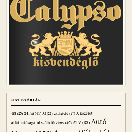
KATEGÓRIÁK
24.hu
(41)
akvizíció
(37)
A közélet
AI
(25)
4iG
(23)
Autó-
ATV
(83)
átláthatóságáról szóló törvény
(40)