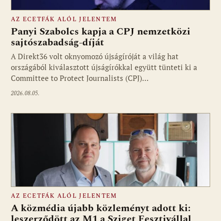
AZ ECETFÁK ALÓL JELENTEM
Panyi Szabolcs kapja a CPJ nemzetközi
sajtószabadság-díját
A Direkt36 volt oknyomozó újságíróját a világ hat
Fotó: media1.hu
országából kiválasztott újságírókkal együtt tünteti ki a
Committee to Protect Journalists (CPJ)…
2026.08.05.
AZ ECETFÁK ALÓL JELENTEM
A közmédia újabb közleményt adott ki:
leszerződött az M1 a Sziget Fesztivállal