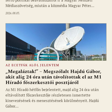
Médiaszövetség, miután a közmédia Magyar Péter…
2026.08.05.
AZ ECETFÁK ALÓL JELENTEM
„Megaláztak!” – Megszólalt Hajdú Gábor,
akit alig 24 óra után távolítottak el az M1
Híradó főszerkesztői posztjáról
Fotó: media1.hu
Az M1 Híradó hétfőn bejelentett, majd alig 24 óra után
eltávolított főszerkesztője részletesen ismertette
kinevezésének és menesztésének körülményeit. Hajdú
Gábor…