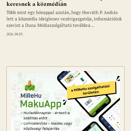
keresnek a közmédián
Több mint egy hónappal azután, hogy Horváth P. András
Fotó: media1.hu
lett a közmédia ideiglenes vezérigazgatója, információink
szerint a Duna Médiaszolgáltató továbbra…
2026.08.05.