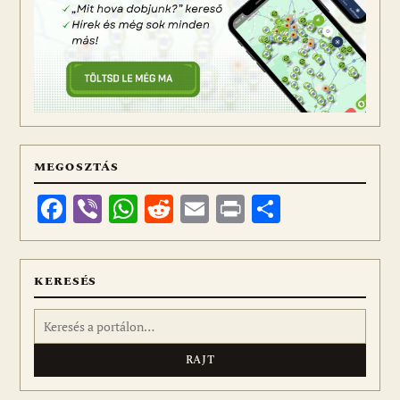
MEGOSZTÁS
Facebook
Viber
WhatsApp
Reddit
Email
Print
Ossza
meg
KERESÉS
Keresés: