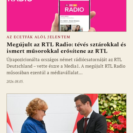
AZ ECETFÁK ALÓL JELENTEM
Megújult az RTL Radio: tévés sztárokkal és
ismert műsorokkal erősítene az RTL
Újrapozicionálta országos német rádiócsatornáját az RTL
Fotó: media1.hu
Deutschland – vette észre a Media1. A megújult RTL Radio
műsorában ezentúl a médiavállalat…
2026.08.05.