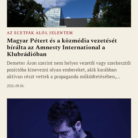
AZ ECETFÁK ALÓL JELENTEM
Magyar Pétert és a közmédia vezetését
bírálta az Amnesty International a
Klubrádióban
Fotó: media1.hu
Demeter Áron szerint nem helyes vezetői vagy szerkesztői
pozícióba kinevezni olyan embereket, akik korábban
aktívan részt vettek a propaganda működtetésében,…
2026.08.06.