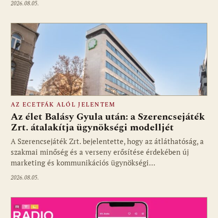
2026.08.05.
AZ ECETFÁK ALÓL JELENTEM
Az élet Balásy Gyula után: a Szerencsejáték
Zrt. átalakítja ügynökségi modelljét
A Szerencsejáték Zrt. bejelentette, hogy az átláthatóság, a
Fotó: media1.hu
szakmai minőség és a verseny erősítése érdekében új
marketing és kommunikációs ügynökségi…
2026.08.05.