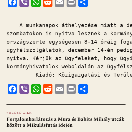
F
Vi
W
R
E
Pr
O
ac
b
h
e
m
in
ss
e
er
at
d
ai
t
za
    A munkanapok áthelyezése miatt a de
b
s
di
l
m
szombatokon is nyitva lesznek a kormány
o
A
t
e
országszerte egységesen 8-14 óráig foga
o
p
g
ügyfélszolgálatok, december 14-én pedig
k
p
nyitva. Kérjük az ügyfeleket, hogy ügyi
kormányhivatalok weboldalán az ügyfélsz
F
Vi
W
R
E
Pr
O
ac
b
h
e
m
in
ss
e
er
at
d
ai
t
za
« ELŐZŐ CIKK
b
s
di
l
m
Forgalomkorlátozás a Mura és Babits Mihály utcák
o
A
t
e
között a Mikulásfutás idején