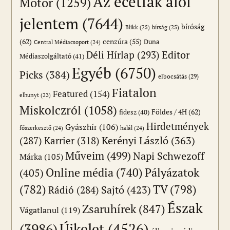
Az ecetfák alól
Motor
(1259)
jelentem
(7644)
bíróság
Blikk
(25)
bírság
(25)
(62)
cenzúra
(55)
Duna
Central Médiacsoport
(24)
Editor
Déli Hírlap
(293)
Médiaszolgáltató
(41)
Egyéb
(6750)
Picks
(384)
elbocsátás
(29)
Fiatalon
Featured
(154)
elhunyt
(23)
Miskolczról
(1058)
Földes / 4H
(62)
fidesz
(40)
Hirdetmények
Gyászhír
(106)
főszerkesztő
(24)
halál
(24)
(287)
Karrier
(318)
Kerényi László
(363)
Műveim
(499)
Napi Schwezoff
Márka
(105)
Online média
(740)
Pályázatok
(405)
(782)
TV
(798)
Sajtó
(423)
Rádió
(284)
Észak
Zsaruhírek
(847)
Vágatlanul
(119)
Újkelet
(4526)
(3986)