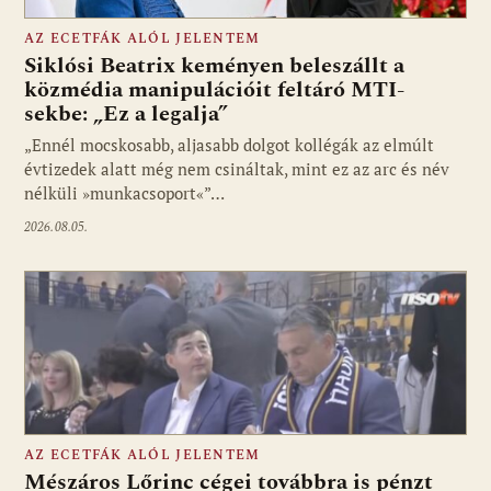
AZ ECETFÁK ALÓL JELENTEM
Siklósi Beatrix keményen beleszállt a
közmédia manipulációit feltáró MTI-
sekbe: „Ez a legalja”
Fotó: media1.hu
„Ennél mocskosabb, aljasabb dolgot kollégák az elmúlt
évtizedek alatt még nem csináltak, mint ez az arc és név
nélküli »munkacsoport«”…
2026.08.05.
AZ ECETFÁK ALÓL JELENTEM
Mészáros Lőrinc cégei továbbra is pénzt