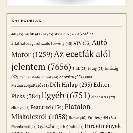
KATEGÓRIÁK
24.hu
(41)
akvizíció
(37)
A közélet
AI
(25)
4iG
(23)
Autó-
ATV
(83)
átláthatóságáról szóló törvény
(40)
Az ecetfák alól
Motor
(1259)
jelentem
(7656)
bíróság
Blikk
(25)
bírság
(25)
(62)
cenzúra
(55)
Duna
Central Médiacsoport
(24)
Editor
Déli Hírlap
(293)
Médiaszolgáltató
(41)
Egyéb
(6751)
Picks
(384)
elbocsátás
(29)
Fiatalon
Featured
(154)
elhunyt
(23)
Miskolczról
(1058)
Földes / 4H
(62)
fidesz
(40)
Hirdetmények
Gyászhír
(106)
főszerkesztő
(24)
halál
(24)