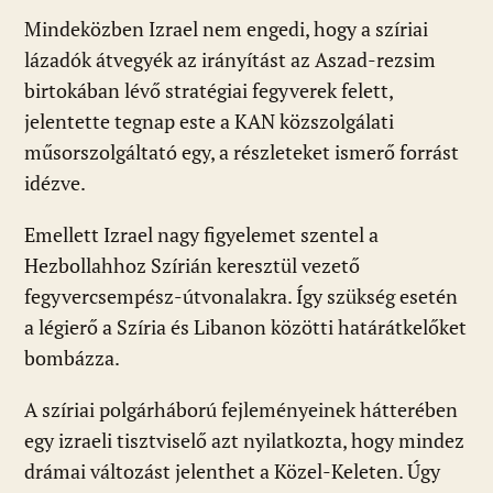
Mindeközben Izrael nem engedi, hogy a szíriai
lázadók átvegyék az irányítást az Aszad-rezsim
birtokában lévő stratégiai fegyverek felett,
jelentette tegnap este a KAN közszolgálati
műsorszolgáltató egy, a részleteket ismerő forrást
idézve.
Emellett Izrael nagy figyelemet szentel a
Hezbollahhoz Szírián keresztül vezető
fegyvercsempész-útvonalakra. Így szükség esetén
a légierő a Szíria és Libanon közötti határátkelőket
bombázza.
A szíriai polgárháború fejleményeinek hátterében
egy izraeli tisztviselő azt nyilatkozta, hogy mindez
drámai változást jelenthet a Közel-Keleten. Úgy