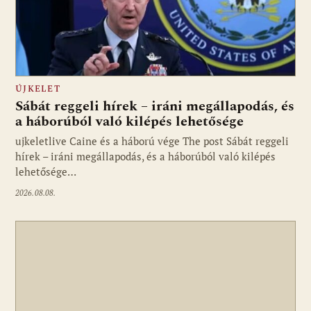
ÚJKELET
Sábát reggeli hírek – iráni megállapodás, és
a háborúból való kilépés lehetősége
ujkeletlive Caine és a háború vége The post Sábát reggeli
Fotó: ujkelet.live
hírek – iráni megállapodás, és a háborúból való kilépés
lehetősége…
2026.08.08.