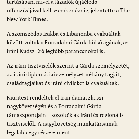
tartásában, mivel a lázadók újjáéledő
offenzívájával kell szembenéznie, jelentette a The
New York Times.
A szomszédos Irakba és Libanonba evakuáltak
között voltak a Forradalmi Gárda külső ágának, az
iráni Kudsz Erő legfőbb parancsnokai is.
Az iráni tisztviselők szerint a Gárda személyzetét,
az iráni diplomáciai személyzet néhány tagját,
családtagjaikat és iráni civileket is evakuáltak.
Kiürítést rendeltek el Irán damaszkuszi
nagykövetségén és a Forradalmi Gárda
támaszpontjain – közölték az iráni és regionális
tisztviselők. A nagykövetség munkatársainak
legalább egy része elment.