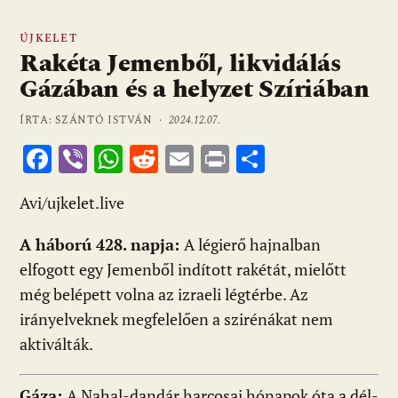
ÚJKELET
Rakéta Jemenből, likvidálás
Gázában és a helyzet Szíriában
ÍRTA: SZÁNTÓ ISTVÁN ·
2024.12.07.
F
Vi
W
R
E
Pr
O
ac
b
h
e
m
in
ss
Avi/ujkelet.live
e
er
at
d
ai
t
za
b
s
di
l
m
A háború 428. napja:
A légierő hajnalban
o
A
t
e
elfogott egy Jemenből indított rakétát, mielőtt
o
p
g
még belépett volna az izraeli légtérbe. Az
irányelveknek megfelelően a szirénákat nem
k
p
aktiválták.
Gáza:
A Nahal-dandár harcosai hónapok óta a dél-