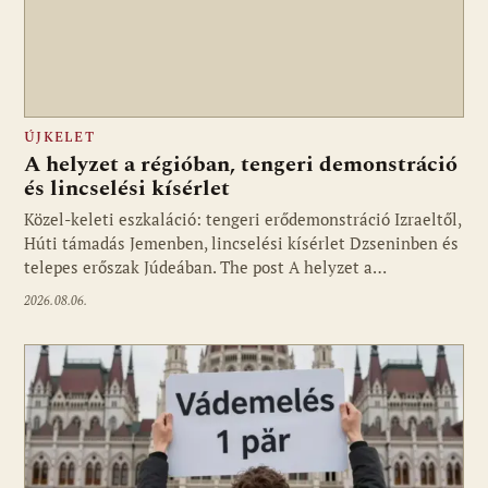
ÚJKELET
A helyzet a régióban, tengeri demonstráció
és lincselési kísérlet
Közel-keleti eszkaláció: tengeri erődemonstráció Izraeltől,
Húti támadás Jemenben, lincselési kísérlet Dzseninben és
telepes erőszak Júdeában. The post A helyzet a…
2026.08.06.