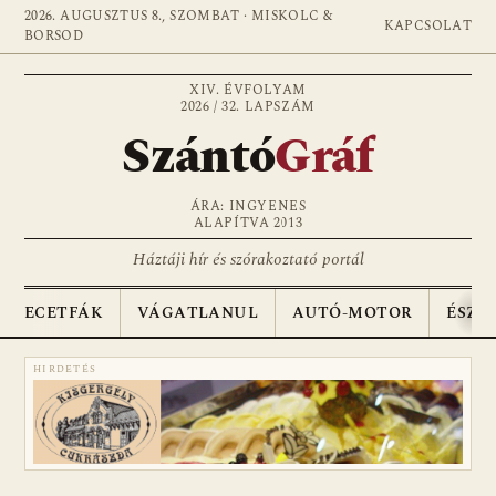
2026. AUGUSZTUS 8., SZOMBAT · MISKOLC &
KAPCSOLAT
BORSOD
XIV. ÉVFOLYAM
2026 / 32. LAPSZÁM
Szántó
Gráf
ÁRA: INGYENES
ALAPÍTVA 2013
Háztáji hír és szórakoztató portál
ECETFÁK
VÁGATLANUL
AUTÓ-MOTOR
ÉSZA
HIRDETÉS