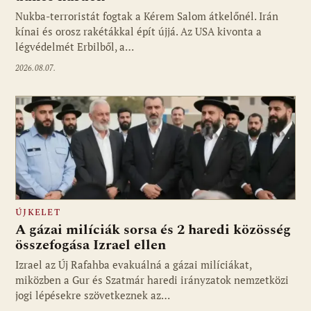
Nukba-terroristát fogtak a Kérem Salom átkelőnél. Irán
kínai és orosz rakétákkal épít újjá. Az USA kivonta a
légvédelmét Erbilből, a…
2026.08.07.
ÚJKELET
A gázai milíciák sorsa és 2 haredi közösség
összefogása Izrael ellen
Izrael az Új Rafahba evakuálná a gázai milíciákat,
miközben a Gur és Szatmár haredi irányzatok nemzetközi
jogi lépésekre szövetkeznek az…