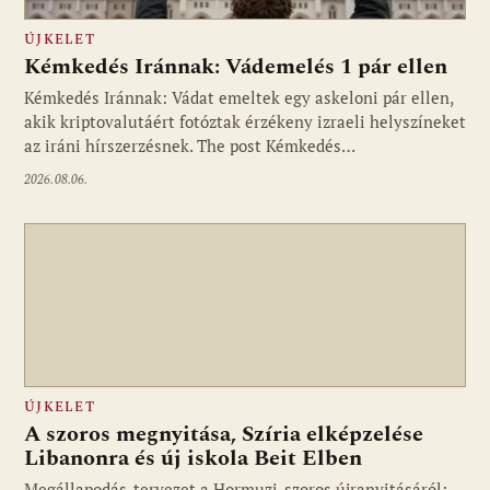
ÚJKELET
Kémkedés Iránnak: Vádemelés 1 pár ellen
Kémkedés Iránnak: Vádat emeltek egy askeloni pár ellen,
akik kriptovalutáért fotóztak érzékeny izraeli helyszíneket
az iráni hírszerzésnek. The post Kémkedés…
2026.08.06.
ÚJKELET
A szoros megnyitása, Szíria elképzelése
Libanonra és új iskola Beit Elben
Megállapodás-tervezet a Hormuzi-szoros újranyitásáról;