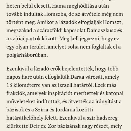
héten belül elesett. Hama meghódítása után
tovább indultak Homszba, de az átvétele még nem
történt meg. Amikor a lázadók elfoglalják Homszt,
megszakad a szárazföldi kapcsolat Damaszkusz és
a szíriai partok között. Meg kell jegyezni, hogy ez
egy olyan terület, amelyet soha nem foglaltak el a
polgárháborúban.
Ezenkívül a lázadó erők bejelentették, hogy több
napos harc után elfoglalták Daraa városát, amely
13 kilométerre van az izraeli határtól. Ezek más
frakciók, amelyek inspirációt merítettek és katonai
műveleteket indítottak, és átvették az irányítást a
bázisok és a Szíria és Jordánia közötti
határátkelőhely felett. Ezenkívül a szír hadsereg
kiürítette Deir ez-Zor bázisának nagy részét, mely