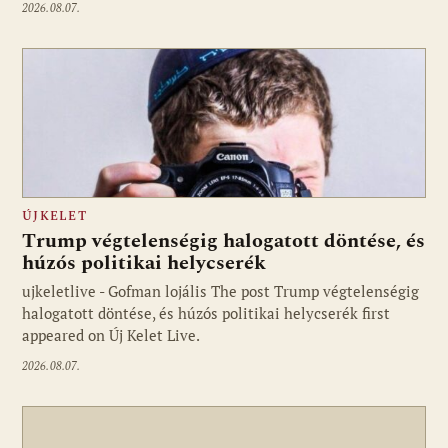
2026.08.07.
ÚJKELET
Trump végtelenségig halogatott döntése, és
húzós politikai helycserék
ujkeletlive - Gofman lojális The post Trump végtelenségig
Fotó: ujkelet.live
halogatott döntése, és húzós politikai helycserék first
appeared on Új Kelet Live.
2026.08.07.