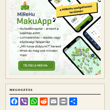
MEGOSZTÁS
Facebook
Viber
WhatsApp
Reddit
Email
Print
Ossza
meg