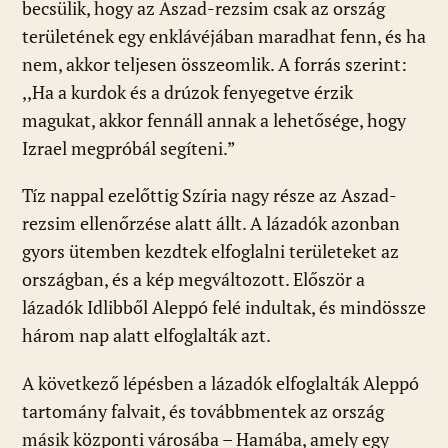
becsülik, hogy az Aszad-rezsim csak az ország
területének egy enklávéjában maradhat fenn, és ha
nem, akkor teljesen összeomlik. A forrás szerint:
,,Ha a kurdok és a drúzok fenyegetve érzik
magukat, akkor fennáll annak a lehetősége, hogy
Izrael megpróbál segíteni.”
Tíz nappal ezelőttig Szíria nagy része az Aszad-
rezsim ellenőrzése alatt állt. A lázadók azonban
gyors ütemben kezdtek elfoglalni területeket az
országban, és a kép megváltozott. Először a
lázadók Idlibből Aleppó felé indultak, és mindössze
három nap alatt elfoglalták azt.
A következő lépésben a lázadók elfoglalták Aleppó
tartomány falvait, és továbbmentek az ország
másik központi városába – Hamába, amely egy