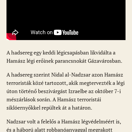
A hadsereg egy keddi légicsapásban likvidálta a
Hamász légi erőinek parancsnokát Gázavárosban.
A hadsereg szerint Nidal al-Nadzsar azon Hamász
terroristák közé tartozott, akik megtervezték a légi
úton történő beszivárgást Izraelbe az október 7-i
mészárlások során. A Hamász terroristái
siklóernyőkkel repültek át a határon.
Nadzsar volt a felelős a Hamász légvédelméért is,
és a háború alatt robbanóanyaggal megrakott