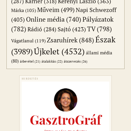
(287)
Karrier
(318)
Kerényi László
(363)
Műveim
(499)
Napi Schwezoff
Márka
(105)
Online média
(740)
Pályázatok
(405)
(782)
TV
(798)
Sajtó
(423)
Rádió
(284)
Észak
Zsaruhírek
(848)
Vágatlanul
(119)
Újkelet
(4532)
(3989)
állami média
(80)
átszervezés
(26)
árbevétel
(21)
átalakítás
(22)
HIRDETÉS