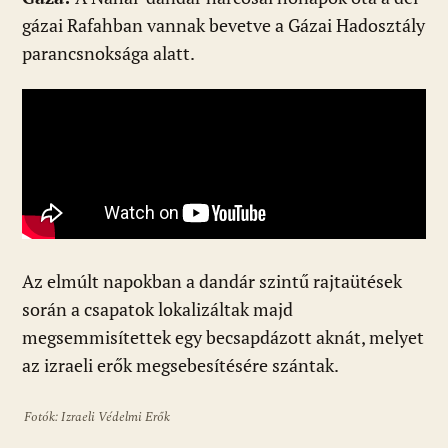
gázai Rafahban vannak bevetve a Gázai Hadosztály
parancsnoksága alatt.
Az elmúlt napokban a dandár szintű rajtaütések
során a csapatok lokalizáltak majd
megsemmisítettek egy becsapdázott aknát, melyet
az izraeli erők megsebesítésére szántak.
Fotók: Izraeli Védelmi Erők