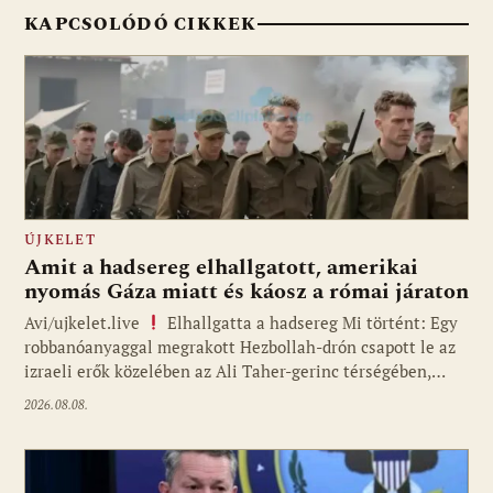
KAPCSOLÓDÓ CIKKEK
ÚJKELET
Amit a hadsereg elhallgatott, amerikai
nyomás Gáza miatt és káosz a római járaton
Avi/ujkelet.live
Elhallgatta a hadsereg Mi történt: Egy
robbanóanyaggal megrakott Hezbollah-drón csapott le az
izraeli erők közelében az Ali Taher-gerinc térségében,…
2026.08.08.