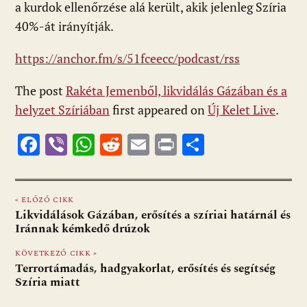
a kurdok ellenőrzése alá került, akik jelenleg Szíria
40%-át irányítják.
https://anchor.fm/s/51fceecc/podcast/rss
The post
Rakéta Jemenből, likvidálás Gázában és a
helyzet Szíriában
first appeared on
Új Kelet Live
.
F
Vi
W
R
E
Pr
O
ac
b
h
e
m
in
ss
e
er
at
d
ai
t
za
« ELŐZŐ CIKK
b
s
di
l
m
Likvidálások Gázában, erősítés a szíriai határnál és
o
A
t
e
Iránnak kémkedő drúzok
o
p
g
KÖVETKEZŐ CIKK »
Terrortámadás, hadgyakorlat, erősítés és segítség
k
p
Szíria miatt