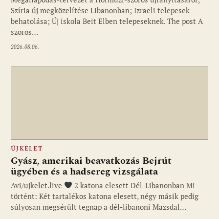
Szíria új megközelítése Libanonban; Izraeli telepesek
behatolása; Új iskola Beit Elben telepeseknek. The post A
szoros…
2026.08.06.
ÚJKELET
Gyász, amerikai beavatkozás Bejrút
ügyében és a hadsereg vizsgálata
Avi/ujkelet.live
2 katona elesett Dél-Libanonban Mi
történt: Két tartalékos katona elesett, négy másik pedig
súlyosan megsérült tegnap a dél-libanoni Mazsdal…