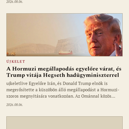
2026.08.06.
ÚJKELET
A Hormuzi megállapodás egyelőre várat, és
Trump vitája Hegseth hadügyminiszterrel
ujkeletlive Egyelőre Irán, és Donald Trump elnök is
Fotó: ujkelet.live
megerősítette a küszöbön álló megállapodást a Hormuzi-
szoros megnyitására vonatkozóan. Az Ománnal közös…
2026.08.06.