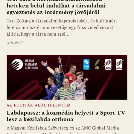
heteken belül indulhat a társadalmi
Fotó: media1.hu
egyeztetés az intézmény jövőjéről
Tarr Zoltán, a társadalmi kapcsolatokért és kultúráért
felelős minisztérium vezetője egy friss videóban azt
állítja, hogy a tárca nem szól…
2026.08.07.
AZ ECETFÁK ALÓL JELENTEM
Labdapassz: a közmédia helyett a Sport TV
lesz a kézilabda otthona
A Magyar Kézilabda Szövetség és az AMC Global Media
Fotó: media1.hu