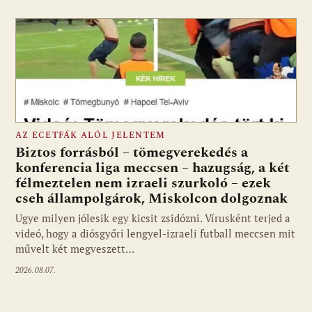
AZ ECETFÁK ALÓL JELENTEM
Biztos forrásból – tömegverekedés a
konferencia liga meccsen – hazugság, a két
félmeztelen nem izraeli szurkoló – ezek
cseh állampolgárok, Miskolcon dolgoznak
Ugye milyen jólesik egy kicsit zsidózni. Vírusként terjed a
videó, hogy a diósgyőri lengyel-izraeli futball meccsen mit
művelt két megveszett…
2026.08.07.