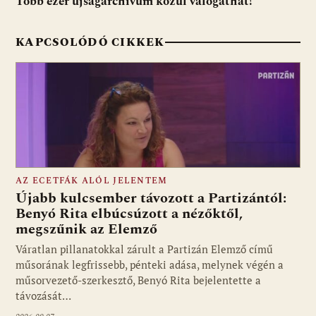
Több ezer újságarchívum közül válogathat!
KAPCSOLÓDÓ CIKKEK
AZ ECETFÁK ALÓL JELENTEM
Újabb kulcsember távozott a Partizántól:
Benyó Rita elbúcsúzott a nézőktől,
megszűnik az Elemző
Fotó: media1.hu
Váratlan pillanatokkal zárult a Partizán Elemző című
műsorának legfrissebb, pénteki adása, melynek végén a
műsorvezető-szerkesztő, Benyó Rita bejelentette a
távozását…