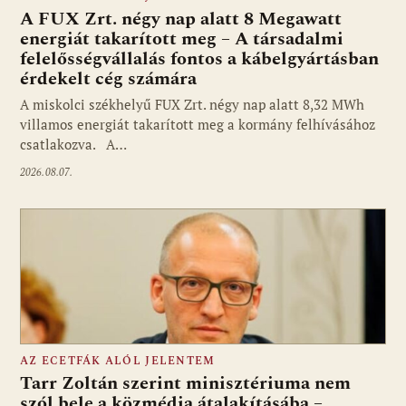
A FUX Zrt. négy nap alatt 8 Megawatt
energiát takarított meg – A társadalmi
felelősségvállalás fontos a kábelgyártásban
érdekelt cég számára
A miskolci székhelyű FUX Zrt. négy nap alatt 8,32 MWh
villamos energiát takarított meg a kormány felhívásához
csatlakozva. A…
2026.08.07.
AZ ECETFÁK ALÓL JELENTEM
Tarr Zoltán szerint minisztériuma nem
szól bele a közmédia átalakításába –