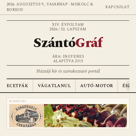
2026. AUGUSZTUS 9., VASÁRNAP · MISKOLC &
KAPCSOLAT
BORSOD
XIV. ÉVFOLYAM
2026 / 32. LAPSZÁM
Szántó
Gráf
ÁRA: INGYENES
ALAPÍTVA 2013
Háztáji hír és szórakoztató portál
ECETFÁK
VÁGATLANUL
AUTÓ-MOTOR
ÉSZA
HIRDETÉS