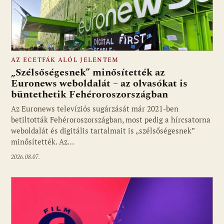
AZ ECETFÁK ALÓL JELENTEM
„Szélsőségesnek” minősítették az
Euronews weboldalát – az olvasókat is
büntethetik Fehéroroszországban
Fotó: media1.hu
Az Euronews televíziós sugárzását már 2021-ben
betiltották Fehéroroszországban, most pedig a hírcsatorna
weboldalát és digitális tartalmait is „szélsőségesnek”
minősítették. Az…
2026.08.07.