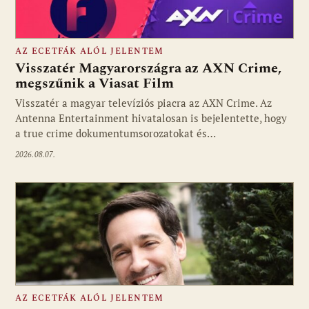
AZ ECETFÁK ALÓL JELENTEM
Visszatér Magyarországra az AXN Crime,
megszűnik a Viasat Film
Visszatér a magyar televíziós piacra az AXN Crime. Az
Fotó: media1.hu
Antenna Entertainment hivatalosan is bejelentette, hogy
a true crime dokumentumsorozatokat és…
2026.08.07.
AZ ECETFÁK ALÓL JELENTEM