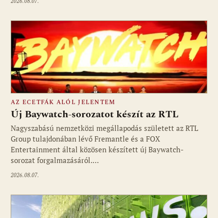
2026.08.07.
AZ ECETFÁK ALÓL JELENTEM
Új Baywatch-sorozatot készít az RTL
Nagyszabású nemzetközi megállapodás született az RTL
Group tulajdonában lévő Fremantle és a FOX
Fotó: media1.hu
Entertainment által közösen készített új Baywatch-
sorozat forgalmazásáról.…
2026.08.07.