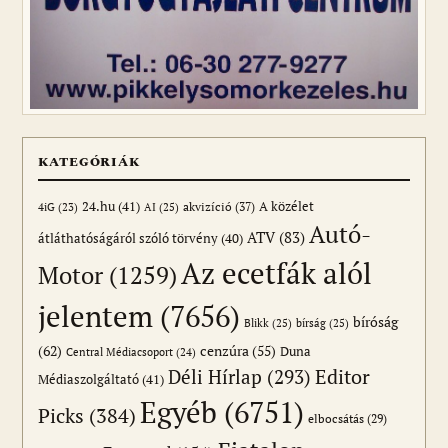
KATEGÓRIÁK
24.hu
(41)
akvizíció
(37)
A közélet
AI
(25)
4iG
(23)
Autó-
ATV
(83)
átláthatóságáról szóló törvény
(40)
Az ecetfák alól
Motor
(1259)
jelentem
(7656)
bíróság
Blikk
(25)
bírság
(25)
(62)
cenzúra
(55)
Duna
Central Médiacsoport
(24)
Editor
Déli Hírlap
(293)
Médiaszolgáltató
(41)
Egyéb
(6751)
Picks
(384)
elbocsátás
(29)