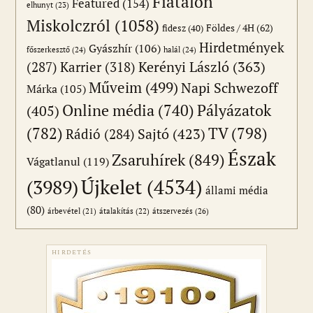
Fiatalon
Featured
(154)
elhunyt
(23)
Miskolczról
(1058)
Földes / 4H
(62)
fidesz
(40)
Hirdetmények
Gyászhír
(106)
főszerkesztő
(24)
halál
(24)
(287)
Karrier
(318)
Kerényi László
(363)
Műveim
(499)
Napi Schwezoff
Márka
(105)
Online média
(740)
Pályázatok
(405)
(782)
TV
(798)
Sajtó
(423)
Rádió
(284)
Észak
Zsaruhírek
(849)
Vágatlanul
(119)
Újkelet
(4534)
(3989)
állami média
(80)
átszervezés
(26)
árbevétel
(21)
átalakítás
(22)
HIRDETÉS