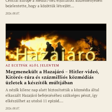
Central Europe a Media1-hez eljuttatott közleményében
bejelentette, hogy a közöttük létrejött…
2026.08.07.
AZ ECETFÁK ALÓL JELENTEM
Megmenekült a Hazajáró – Hitler-videó,
Kitörés-túra és százmilliós közmédiás
üzletek a készítők múltjában
Fotó: media1.hu
A nézők kilenc nap alatt biztosították a közmédia által
elkaszált Hazajáró befejezéséhez szükséges pénzt, így
elkészülhet az utolsó 11 epizód.…
2026.08.07.