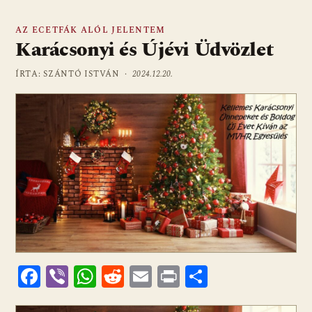
AZ ECETFÁK ALÓL JELENTEM
Karácsonyi és Újévi Üdvözlet
ÍRTA: SZÁNTÓ ISTVÁN ·
2024.12.20.
F
Vi
W
R
E
Pr
O
ac
b
h
e
m
in
ss