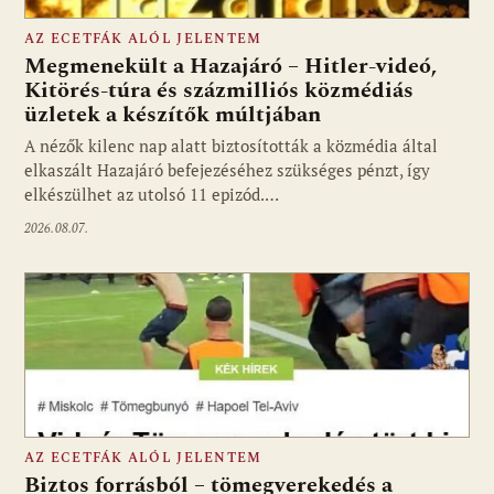
AZ ECETFÁK ALÓL JELENTEM
Megmenekült a Hazajáró – Hitler-videó,
Kitörés-túra és százmilliós közmédiás
üzletek a készítők múltjában
Fotó: media1.hu
A nézők kilenc nap alatt biztosították a közmédia által
elkaszált Hazajáró befejezéséhez szükséges pénzt, így
elkészülhet az utolsó 11 epizód.…
2026.08.07.
AZ ECETFÁK ALÓL JELENTEM
Biztos forrásból – tömegverekedés a