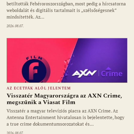
betiltották Fehéroroszországban, most pedig a hírcsatorna
weboldalát és digitális tartalmait is „szélsőségesnek”
minősítették. Az…
2026.08.07.
AZ ECETFÁK ALÓL JELENTEM
Visszatér Magyarországra az AXN Crime,
megszűnik a Viasat Film
Visszatér a magyar televíziós piacra az AXN Crime. Az
Fotó: media1.hu
Antenna Entertainment hivatalosan is bejelentette, hogy
a true crime dokumentumsorozatokat és…
2026.08.07.