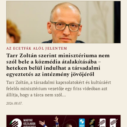
AZ ECETFÁK ALÓL JELENTEM
Tarr Zoltán szerint minisztériuma nem
szól bele a közmédia átalakításába –
heteken belül indulhat a társadalmi
Fotó: media1.hu
egyeztetés az intézmény jövőjéről
Tarr Zoltán, a társadalmi kapcsolatokért és kultúráért
felelős minisztérium vezetője egy friss videóban azt
állítja, hogy a tárca nem szól…
2026.08.07.