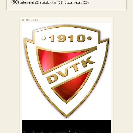
(80)
átszervezés
(26)
árbevétel
(21)
átalakítás
(22)
HIRDETÉS