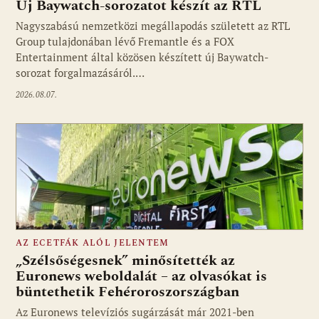
Új Baywatch-sorozatot készít az RTL
Nagyszabású nemzetközi megállapodás született az RTL
Group tulajdonában lévő Fremantle és a FOX
Fotó: media1.hu
Entertainment által közösen készített új Baywatch-
sorozat forgalmazásáról.…
2026.08.07.
AZ ECETFÁK ALÓL JELENTEM
„Szélsőségesnek” minősítették az
Euronews weboldalát – az olvasókat is
büntethetik Fehéroroszországban
Fotó: media1.hu
Az Euronews televíziós sugárzását már 2021-ben