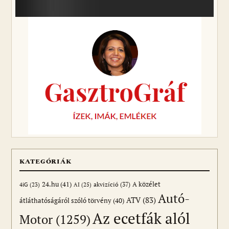
KATEGÓRIÁK
24.hu
(41)
akvizíció
(37)
A közélet
AI
(25)
4iG
(23)
Autó-
ATV
(83)
átláthatóságáról szóló törvény
(40)
Az ecetfák alól
Motor
(1259)