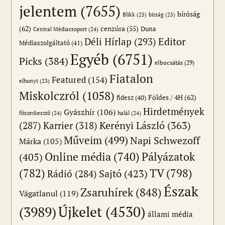
jelentem
(7655)
bíróság
Blikk
(25)
bírság
(25)
(62)
cenzúra
(55)
Duna
Central Médiacsoport
(24)
Editor
Déli Hírlap
(293)
Médiaszolgáltató
(41)
Egyéb
(6751)
Picks
(384)
elbocsátás
(29)
Fiatalon
Featured
(154)
elhunyt
(23)
Miskolczról
(1058)
Földes / 4H
(62)
fidesz
(40)
Hirdetmények
Gyászhír
(106)
főszerkesztő
(24)
halál
(24)
(287)
Karrier
(318)
Kerényi László
(363)
Műveim
(499)
Napi Schwezoff
Márka
(105)
Online média
(740)
Pályázatok
(405)
(782)
TV
(798)
Sajtó
(423)
Rádió
(284)
Észak
Zsaruhírek
(848)
Vágatlanul
(119)
Újkelet
(4530)
(3989)
állami média