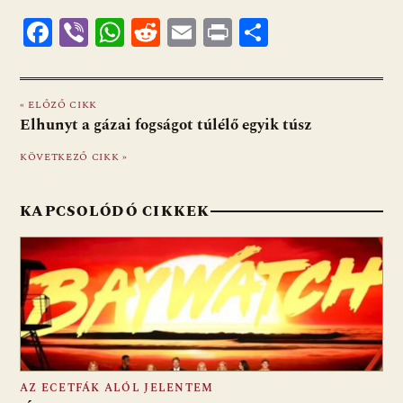
F
Vi
W
R
E
Pr
O
ac
b
h
e
m
in
ss
e
er
at
d
ai
t
za
« ELŐZŐ CIKK
b
s
di
l
m
Elhunyt a gázai fogságot túlélő egyik túsz
o
A
t
e
KÖVETKEZŐ CIKK »
o
p
g
k
p
KAPCSOLÓDÓ CIKKEK
AZ ECETFÁK ALÓL JELENTEM