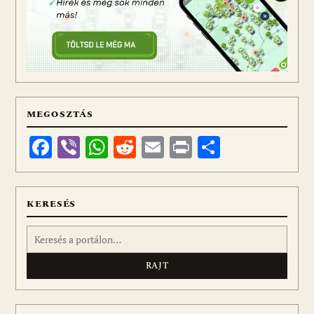
MEGOSZTÁS
Facebook
Viber
WhatsApp
Reddit
Email
Print
Ossza
meg
KERESÉS
Keresés: