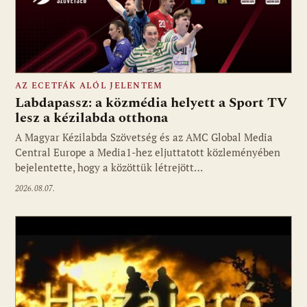
AZ ECETFÁK ALÓL JELENTEM
Labdapassz: a közmédia helyett a Sport TV
lesz a kézilabda otthona
A Magyar Kézilabda Szövetség és az AMC Global Media
Fotó: media1.hu
Central Europe a Media1-hez eljuttatott közleményében
bejelentette, hogy a közöttük létrejött…
2026.08.07.