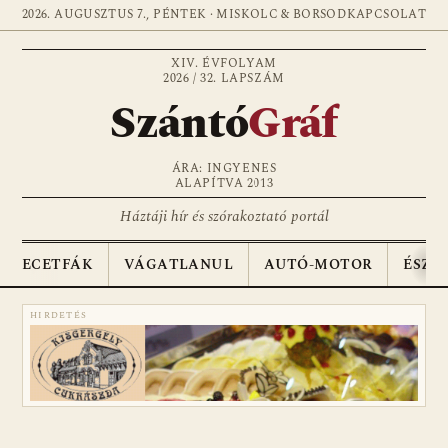
2026. AUGUSZTUS 7., PÉNTEK · MISKOLC & BORSOD
KAPCSOLAT
XIV. ÉVFOLYAM
2026 / 32. LAPSZÁM
Szántó
Gráf
ÁRA: INGYENES
ALAPÍTVA 2013
Háztáji hír és szórakoztató portál
ECETFÁK
VÁGATLANUL
AUTÓ-MOTOR
ÉSZA
HIRDETÉS