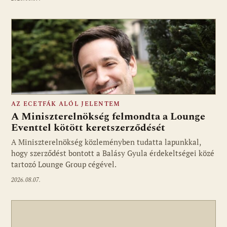
AZ ECETFÁK ALÓL JELENTEM
A Miniszterelnökség felmondta a Lounge
Eventtel kötött keretszerződését
A Miniszterelnökség közleményben tudatta lapunkkal,
Fotó: media1.hu
hogy szerződést bontott a Balásy Gyula érdekeltségei közé
tartozó Lounge Group cégével.
2026.08.07.