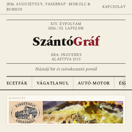
2026. AUGUSZTUS 9., VASÁRNAP · MISKOLC &
KAPCSOLAT
BORSOD
XIV. ÉVFOLYAM
2026 / 32. LAPSZÁM
Szántó
Gráf
ÁRA: INGYENES
ALAPÍTVA 2013
Háztáji hír és szórakoztató portál
ECETFÁK
VÁGATLANUL
AUTÓ-MOTOR
ÉSZA
HIRDETÉS