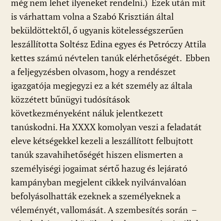
még nem lehet ilyeneket rendelni.) Ezek után mit
is várhattam volna a Szabó Krisztián által
beküldöttektől, ő ugyanis kötelességszerűen
leszállította Soltész Edina egyes és Petróczy Attila
kettes számú névtelen tanúk elérhetőségét. Ebben
a feljegyzésben olvasom, hogy a rendészet
igazgatója megjegyzi ez a két személy az általa
közzétett bűnügyi tudósítások
következményeként náluk jelentkezett
tanúskodni. Ha XXXX komolyan veszi a feladatát
eleve kétségekkel kezeli a leszállított felbujtott
tanúk szavahihetőségét hiszen elismerten a
személyiségi jogaimat sértő hazug és lejárató
kampányban megjelent cikkek nyilvánvalóan
befolyásolhatták ezeknek a személyeknek a
véleményét, vallomását. A szembesítés során –