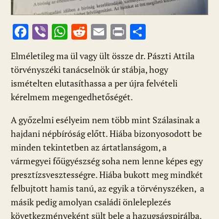
F
Vi
W
R
E
Pr
O
ac
b
h
e
m
in
ss
Elméletileg ma ül vagy ült össze dr. Pászti Attila
e
er
at
d
ai
t
za
törvényszéki tanácselnök úr stábja, hogy
b
s
di
l
m
ismételten elutasíthassa a per újra felvételi
o
A
t
e
kérelmem megengedhetőségét.
o
p
g
A győzelmi esélyeim nem több mint Szálasinak a
k
p
hajdani népbíróság előtt. Hiába bizonyosodott be
minden tekintetben az ártatlanságom, a
vármegyei főügyészség soha nem lenne képes egy
presztízsvesztességre. Hiába bukott meg mindkét
felbujtott hamis tanú, az egyik a törvényszéken, a
másik pedig amolyan családi önleleplezés
következményeként sült bele a hazugságspirálba.