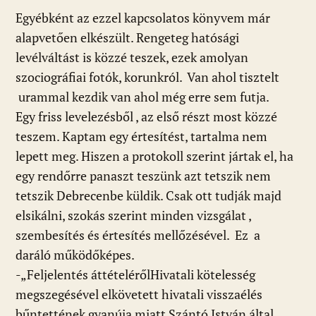
Egyébként az ezzel kapcsolatos könyvem már
alapvetően elkészült. Rengeteg hatósági
levélváltást is közzé teszek, ezek amolyan
szociográfiai fotók, korunkról. Van ahol tisztelt
urammal kezdik van ahol még erre sem futja.
Egy friss levelezésből , az első részt most közzé
teszem. Kaptam egy értesítést, tartalma nem
lepett meg. Hiszen a protokoll szerint jártak el, ha
egy rendőrre panaszt teszünk azt tetszik nem
tetszik Debrecenbe küldik. Csak ott tudják majd
elsikálni, szokás szerint minden vizsgálat ,
szembesítés és értesítés mellőzésével. Ez a
daráló működőképes.
-„Feljelentés áttételérőlHivatali kötelesség
megszegésével elkövetett hivatali visszaélés
bűntettének gyanúja miatt Szántó István által