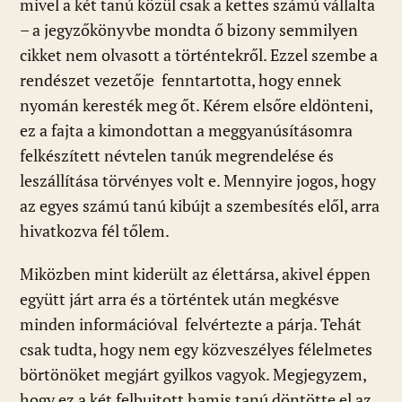
mivel a két tanú közül csak a kettes számú vállalta
– a jegyzőkönyvbe mondta ő bizony semmilyen
cikket nem olvasott a történtekről. Ezzel szembe a
rendészet vezetője fenntartotta, hogy ennek
nyomán keresték meg őt. Kérem elsőre eldönteni,
ez a fajta a kimondottan a meggyanúsításomra
felkészített névtelen tanúk megrendelése és
leszállítása törvényes volt e. Mennyire jogos, hogy
az egyes számú tanú kibújt a szembesítés elől, arra
hivatkozva fél tőlem.
Miközben mint kiderült az élettársa, akivel éppen
együtt járt arra és a történtek után megkésve
minden információval felvértezte a párja. Tehát
csak tudta, hogy nem egy közveszélyes félelmetes
börtönöket megjárt gyilkos vagyok. Megjegyzem,
hogy ez a két felbujtott hamis tanú döntötte el az