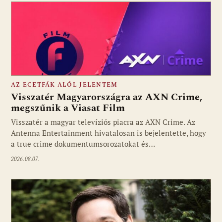
AZ ECETFÁK ALÓL JELENTEM
Visszatér Magyarországra az AXN Crime,
megszűnik a Viasat Film
Visszatér a magyar televíziós piacra az AXN Crime. Az
Fotó: media1.hu
Antenna Entertainment hivatalosan is bejelentette, hogy
a true crime dokumentumsorozatokat és…
2026.08.07.