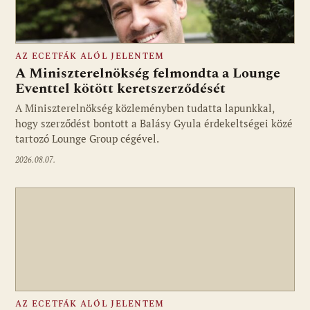
AZ ECETFÁK ALÓL JELENTEM
A Miniszterelnökség felmondta a Lounge
Eventtel kötött keretszerződését
A Miniszterelnökség közleményben tudatta lapunkkal,
Fotó: media1.hu
hogy szerződést bontott a Balásy Gyula érdekeltségei közé
tartozó Lounge Group cégével.
2026.08.07.
AZ ECETFÁK ALÓL JELENTEM