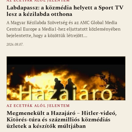
AZ ECETFÁK ALÓL JELENTEM
Labdapassz: a közmédia helyett a Sport TV
lesz a kézilabda otthona
A Magyar Kézilabda Szövetség és az AMC Global Media
Fotó: media1.hu
Central Europe a Media1-hez eljuttatott közleményében
bejelentette, hogy a közöttük létrejött…
2026.08.07.
AZ ECETFÁK ALÓL JELENTEM
Megmenekült a Hazajáró – Hitler-videó,
Kitörés-túra és százmilliós közmédiás
üzletek a készítők múltjában
Fotó: media1.hu