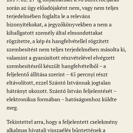
során az ügy előadójaként nem, vagy nem teljes
terjedelmében foglalta le a releváns
bizonyítékokat, a jegyzőkönyvekben a nem a
kihallgatott személy által elmondottakat
rögzítette, a kép és hangfelvétellel rögzített
szembesítést nem teljes terjedelmében másolta ki,
valamint a gyanúsított részvételével elvégzett
szembesítésről készült hangfelvételből – a
feljelentő állítása szerint – 45 percnyi részt
eltávolított, ezzel Szántó Istvánnak jogtalan
hátrányt okozott. Szántó István feljelentését –
elektronikus formában – hatóságomhoz küldte
meg.
Tekintettel arra, hogy a feljelentett cselekmény
alkalmas hivatali visszaélés bűntettének a