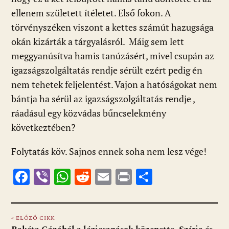
ellenem született ítéletet. Első fokon. A
törvényszéken viszont a kettes számút hazugsága
okán kizárták a tárgyalásról. Máig sem lett
meggyanúsítva hamis tanúzásért, mivel csupán az
igazságszolgáltatás rendje sérült ezért pedig én
nem tehetek feljelentést. Vajon a hatóságokat nem
bántja ha sérül az igazságszolgáltatás rendje ,
ráadásul egy közvádas bűncselekmény
következtében?
Folytatás köv. Sajnos ennek soha nem lesz vége!
F
Vi
W
R
E
Pr
O
ac
b
h
e
m
in
ss
e
er
at
d
ai
t
za
« ELŐZŐ CIKK
b
s
di
l
m