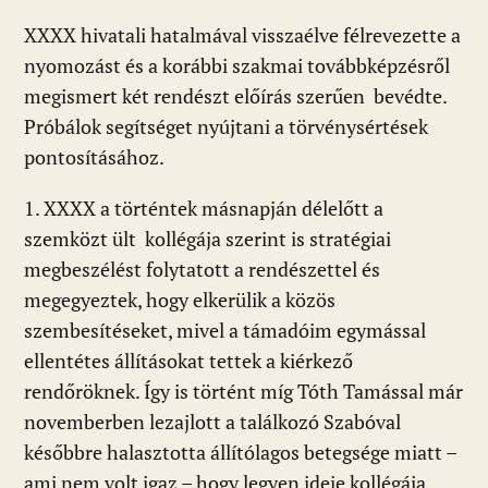
XXXX hivatali hatalmával visszaélve félrevezette a
nyomozást és a korábbi szakmai továbbképzésről
megismert két rendészt előírás szerűen bevédte.
Próbálok segítséget nyújtani a törvénysértések
pontosításához.
1. XXXX a történtek másnapján délelőtt a
szemközt ült kollégája szerint is stratégiai
megbeszélést folytatott a rendészettel és
megegyeztek, hogy elkerülik a közös
szembesítéseket, mivel a támadóim egymással
ellentétes állításokat tettek a kiérkező
rendőröknek. Így is történt míg Tóth Tamással már
novemberben lezajlott a találkozó Szabóval
későbbre halasztotta állítólagos betegsége miatt –
ami nem volt igaz – hogy legyen ideje kollégája