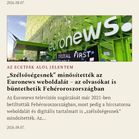
2026.08.07.
AZ ECETFÁK ALÓL JELENTEM
„Szélsőségesnek” minősítették az
Euronews weboldalát – az olvasókat is
büntethetik Fehéroroszországban
Fotó: media1.hu
Az Euronews televíziós sugárzását már 2021-ben
betiltották Fehéroroszországban, most pedig a hírcsatorna
weboldalát és digitális tartalmait is „szélsőségesnek”
minősítették. Az…
2026.08.07.