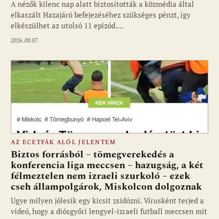
A nézők kilenc nap alatt biztosították a közmédia által
elkaszált Hazajáró befejezéséhez szükséges pénzt, így
elkészülhet az utolsó 11 epizód.…
2026.08.07.
AZ ECETFÁK ALÓL JELENTEM
Biztos forrásból – tömegverekedés a
konferencia liga meccsen – hazugság, a két
félmeztelen nem izraeli szurkoló – ezek
cseh állampolgárok, Miskolcon dolgoznak
Ugye milyen jólesik egy kicsit zsidózni. Vírusként terjed a
videó, hogy a diósgyőri lengyel-izraeli futball meccsen mit