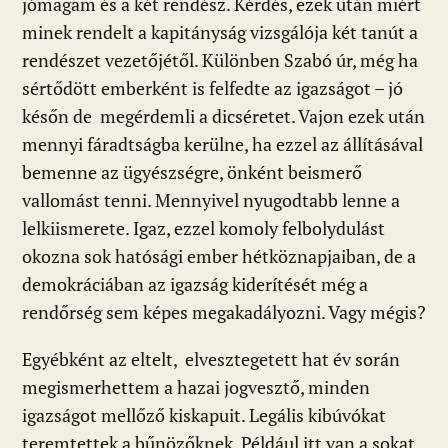
jómagam és a két rendész. Kérdés, ezek után miért
minek rendelt a kapitányság vizsgálója két tanút a
rendészet vezetőjétől. Különben Szabó úr, még ha
sértődött emberként is felfedte az igazságot – jó
későn de megérdemli a dicséretet. Vajon ezek után
mennyi fáradtságba kerülne, ha ezzel az állításával
bemenne az ügyészségre, önként beismerő
vallomást tenni. Mennyivel nyugodtabb lenne a
lelkiismerete. Igaz, ezzel komoly felbolydulást
okozna sok hatósági ember hétköznapjaiban, de a
demokráciában az igazság kiderítését még a
rendőrség sem képes megakadályozni. Vagy mégis?
Egyébként az eltelt, elvesztegetett hat év során
megismerhettem a hazai jogvesztő, minden
igazságot mellőző kiskapuit. Legális kibúvókat
teremtettek a bűnözőknek. Például itt van a sokat