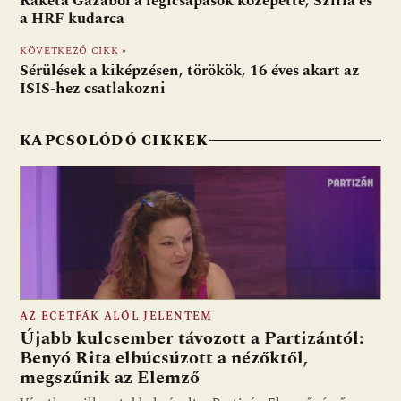
Rakéta Gázából a légicsapások közepette, Szíria és
o
A
t
e
a HRF kudarca
o
p
g
KÖVETKEZŐ CIKK »
Sérülések a kiképzésen, törökök, 16 éves akart az
k
p
ISIS-hez csatlakozni
KAPCSOLÓDÓ CIKKEK
AZ ECETFÁK ALÓL JELENTEM
Újabb kulcsember távozott a Partizántól:
Benyó Rita elbúcsúzott a nézőktől,
megszűnik az Elemző
Fotó: media1.hu