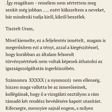
.Így reagáltam – remélem nem sértettem meg
senkit még jobban ….. ezért kiikszeltem a neveket,
bár mindenki tudja kiről, kikről beszélek.
Tisztelt Uram,
Mivel kiemelte, ez a feljelentés ismételt, magam is
megerősítem ezt a tényt, azzal a kiegészítéssel,
hogy korábban az általam felsorolt
törvénysértések nem voltak képesek áthatolni az
igazságszolgáltatás ingerküszöbén.
Számomra XXXXX ( a nyomozó) nem ellenség,
hiszen maga vallotta be az ismerőseinek,
kollégáinak, hogy ő a vizsgálati osztályon a rám
támadó két rendész bevédésére kapott utasítást.
Kifecsegte, mennyire sajnál engem, s milyen