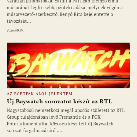
Váratlan pillanatokkal zárult a Partizán Elemző című
műsorának legfrissebb, pénteki adása, melynek végén a
műsorvezető-szerkesztő, Benyó Rita bejelentette a
távozását…
2026.08.07.
AZ ECETFÁK ALÓL JELENTEM
Új Baywatch-sorozatot készít az RTL
Nagyszabású nemzetközi megállapodás született az RTL
Group tulajdonában lévő Fremantle és a FOX
Fotó: media1.hu
Entertainment által közösen készített új Baywatch-
sorozat forgalmazásáról.…