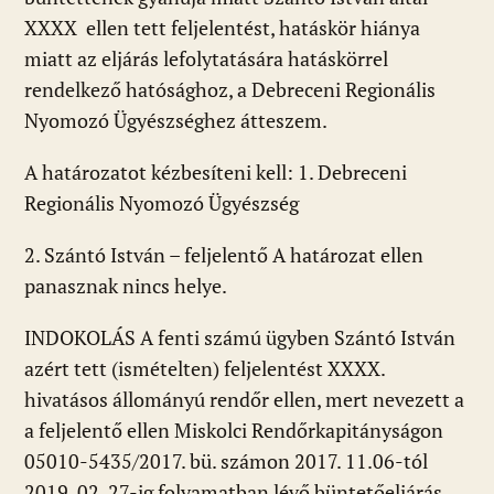
XXXX ellen tett feljelentést, hatáskör hiánya
miatt az eljárás lefolytatására hatáskörrel
rendelkező hatósághoz, a Debreceni Regionális
Nyomozó Ügyészséghez átteszem.
A határozatot kézbesíteni kell: 1. Debreceni
Regionális Nyomozó Ügyészség
2. Szántó István – feljelentő A határozat ellen
panasznak nincs helye.
INDOKOLÁS A fenti számú ügyben Szántó István
azért tett (ismételten) feljelentést XXXX.
hivatásos állományú rendőr ellen, mert nevezett a
a feljelentő ellen Miskolci Rendőrkapitányságon
05010-5435/2017. bü. számon 2017. 11.06-tól
2019. 02. 27-ig folyamatban lévő büntetőeljárás