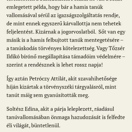
emlegetett példa, hogy bár a hamis tanúk
vallomásával sérül az igazságszolgáltatás rendje,
de mint ennek egyszerű kárvallottja nem tehetek
feljelentést. Kizárnak a jogorvoslatból. Sőt van egy
másik is a hamis felbujtott tanúk mentegetésére –
a tanúskodás törvényes kötelezettség. Vagy Tőzsér
Ildikó bírónő megállapítása támadóim védelmére –
szerint a rendésznek is lehet rossz napja!
Így aztán Petróczy Attilát, akit szavahihetősége
híján kizártak a törvényszéki tárgyalásról, mint
tanút máig sem gyanúsították meg.
Soltész Edina, akit a párja leleplezett, ráadásul
tanúvallomásában önmaga hazudozását is felfedte
éli világát, büntetlenül.