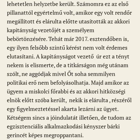
lehetetlen helyzetbe került. Számomra ez az első
pillanattól egyértelmű volt, amikor egy volt rendőr
megállított és elárulta előtte utasították az akkori
kapitányság vezetőjét a személyem
bebörtönzésére. Tehát már 2017. esztendőben is,
egy ilyen felsőbb szintű kérést nem volt érdemes
elutasítani. A kapitányságot vezető úr ezt a tényt
nekem is elismerte, de a titkárságon még utánam
szólt, ne aggódjak mivel Őt soha semmilyen
politikai erő nem befolyásolhatja. Majd amikor az
ügyem a miskolci főrabbi és az akkori hitközségi
elnök előtt szóba került, nekik is elárulta , részéről
egy figyelmeztetéssel akarta lezárni az ügyet.
Kétségem sincs a jóindulatát illetően, de tudom az
egzisztenciális alkalmazkodási kényszer bárki
gerincét képes megroppantani.