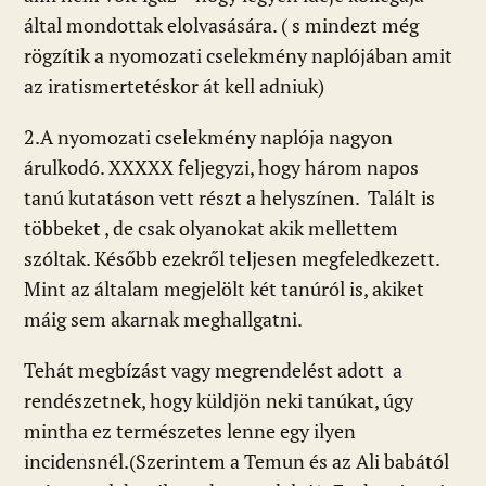
által mondottak elolvasására. ( s mindezt még
rögzítik a nyomozati cselekmény naplójában amit
az iratismertetéskor át kell adniuk)
2.A nyomozati cselekmény naplója nagyon
árulkodó. XXXXX feljegyzi, hogy három napos
tanú kutatáson vett részt a helyszínen. Talált is
többeket , de csak olyanokat akik mellettem
szóltak. Később ezekről teljesen megfeledkezett.
Mint az általam megjelölt két tanúról is, akiket
máig sem akarnak meghallgatni.
Tehát megbízást vagy megrendelést adott a
rendészetnek, hogy küldjön neki tanúkat, úgy
mintha ez természetes lenne egy ilyen
incidensnél.(Szerintem a Temun és az Ali babától