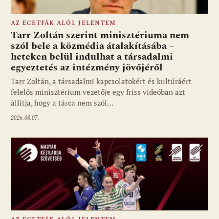
AZ ECETFÁK ALÓL JELENTEM
Tarr Zoltán szerint minisztériuma nem
szól bele a közmédia átalakításába –
heteken belül indulhat a társadalmi
Fotó: media1.hu
egyeztetés az intézmény jövőjéről
Tarr Zoltán, a társadalmi kapcsolatokért és kultúráért
felelős minisztérium vezetője egy friss videóban azt
állítja, hogy a tárca nem szól…
2026.08.07.