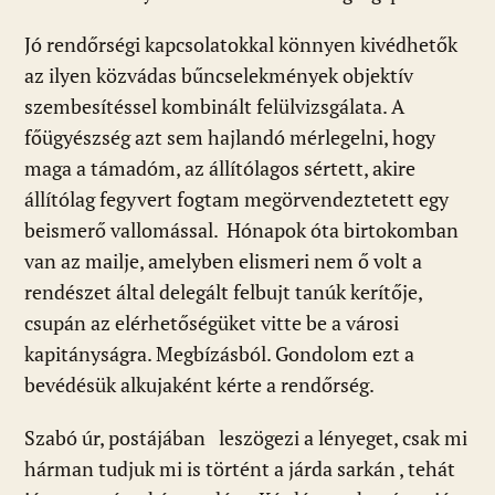
Jó rendőrségi kapcsolatokkal könnyen kivédhetők
az ilyen közvádas bűncselekmények objektív
szembesítéssel kombinált felülvizsgálata. A
főügyészség azt sem hajlandó mérlegelni, hogy
maga a támadóm, az állítólagos sértett, akire
állítólag fegyvert fogtam megörvendeztetett egy
beismerő vallomással. Hónapok óta birtokomban
van az mailje, amelyben elismeri nem ő volt a
rendészet által delegált felbujt tanúk kerítője,
csupán az elérhetőségüket vitte be a városi
kapitányságra. Megbízásból. Gondolom ezt a
bevédésük alkujaként kérte a rendőrség.
Szabó úr, postájában leszögezi a lényeget, csak mi
hárman tudjuk mi is történt a járda sarkán , tehát