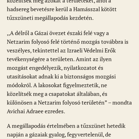
közelítsék meg azokat a területeket, ahol a
hadsereg bevetésre kerül a Hamásszal kötött
tűzszüneti megállapodás kezdetén.
,,A délről a Gázai övezet északi felé vagy a
Netzarim folyosó felé történő mozgás továbbra is
veszélyes, tekintettel az Izraeli Védelmi Erők
tevékenységére a területen. Amint az ilyen
mozgást engedélyezik, nyilatkozatot és
utasításokat adnak ki a biztonságos mozgási
módokról. A lakosokat figyelmeztetik, ne
közelítsék meg a csapatokat általában, és
különösen a Netzarim folyosó területén” – mondta
Avichai Adraee ezredes.
A megállapodás értelmében a tűzszünet hetedik
napján a gázaiak gyalog, fegyvertelenül, de