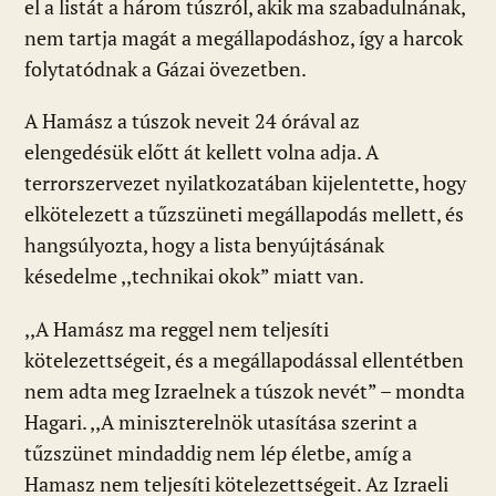
el a listát a három túszról, akik ma szabadulnának,
nem tartja magát a megállapodáshoz, így a harcok
folytatódnak a Gázai övezetben.
A Hamász a túszok neveit 24 órával az
elengedésük előtt át kellett volna adja. A
terrorszervezet nyilatkozatában kijelentette, hogy
elkötelezett a tűzszüneti megállapodás mellett, és
hangsúlyozta, hogy a lista benyújtásának
késedelme ,,technikai okok” miatt van.
,,A Hamász ma reggel nem teljesíti
kötelezettségeit, és a megállapodással ellentétben
nem adta meg Izraelnek a túszok nevét” – mondta
Hagari. ,,A miniszterelnök utasítása szerint a
tűzszünet mindaddig nem lép életbe, amíg a
Hamasz nem teljesíti kötelezettségeit. Az Izraeli