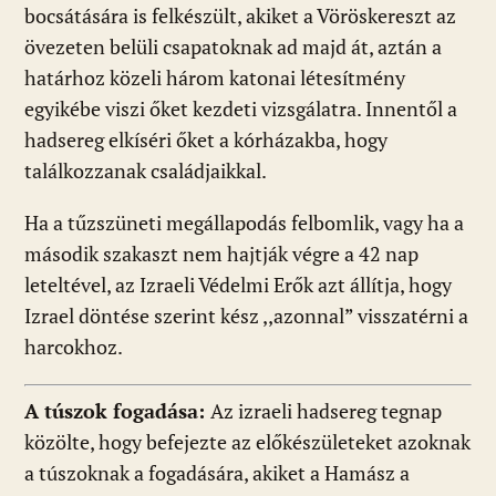
bocsátására is felkészült, akiket a Vöröskereszt az
övezeten belüli csapatoknak ad majd át, aztán a
határhoz közeli három katonai létesítmény
egyikébe viszi őket kezdeti vizsgálatra. Innentől a
hadsereg elkíséri őket a kórházakba, hogy
találkozzanak családjaikkal.
Ha a tűzszüneti megállapodás felbomlik, vagy ha a
második szakaszt nem hajtják végre a 42 nap
leteltével, az Izraeli Védelmi Erők azt állítja, hogy
Izrael döntése szerint kész ,,azonnal” visszatérni a
harcokhoz.
A túszok fogadása:
Az izraeli hadsereg tegnap
közölte, hogy befejezte az előkészületeket azoknak
a túszoknak a fogadására, akiket a Hamász a