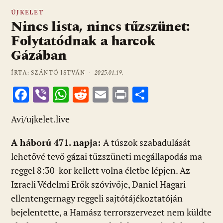
ÚJKELET
Nincs lista, nincs tűzszünet:
Folytatódnak a harcok
Gázában
ÍRTA: SZÁNTÓ ISTVÁN ·
2025.01.19.
F
Vi
W
R
E
Pr
O
ac
b
h
e
m
in
ss
Avi/ujkelet.live
e
er
at
d
ai
t
za
b
s
di
l
m
A háború 471. napja:
A túszok szabadulását
o
A
t
e
lehetővé tevő gázai tűzszüneti megállapodás ma
o
p
g
reggel 8:30-kor kellett volna életbe lépjen. Az
Izraeli Védelmi Erők szóvivője, Daniel Hagari
k
p
ellentengernagy reggeli sajtótájékoztatóján
bejelentette, a Hamász terrorszervezet nem küldte