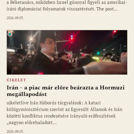
a Béketanács, miközben Izrael gúnnyal figyeli az amerikai-
iráni diplomáciai folyamatok visszatérését. The post…
2026.08.05.
ÚJKELET
Irán – a piac már előre beárazta a Hormuzi
megállapodást
ujkeletlive Irán Háborús tárgyalások: A katari
Fotó: ujkelet.live
külügyminisztérium szerint az Egyesült Államok és Irán
közötti konfliktus rendezésére irányuló erőfeszítések
„nagyon előrehaladott…
2026.08.05.