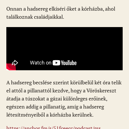
Onnan a hadsereg elkíséri őket a kórházba, ahol
találkoznak családjaikkal.
A hadsereg becslése szerint körülbelül két óra telik
el attól a pillanattól kezdve, hogy a Vöröskereszt
átadja a túszokat a gázai különleges erőinek,
egészen addig a pillanatig, amíg a hadsereg
létesítményeiből a kórházba kerülnek.
https://anchor.fm/s/51fceecc/podcast/rss