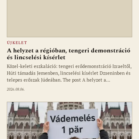
ÚJKELET
A helyzet a régióban, tengeri demonstráció
és lincselési kísérlet
Közel-keleti eszkaláció: tengeri erődemonstráció Izraeltől,
Húti támadás Jemenben, lincselési kísérlet Dzseninben és
telepes erőszak Júdeában. The post A helyzet a…
2026.08.06.