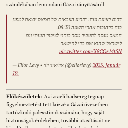
szándékában lemondani Gáza irányításáról.
דרום רצועת עזה: הזרוע הצבאית של חמאס יוצאת למפגן
כוח ברחובות אחרי השעה 08:30.
חמאס מנסה להעביר מסר כוחני לציבור העזתי וגם
לישראל שהוא שם כדי להישאר
pic.twitter.com/X8COe14t5N
— Elior Levy • אליאור לוי (@eliorlevy)
2025. január
19.
Előkészületek:
Az izraeli hadsereg tegnap
figyelmeztetést tett közzé a Gázai övezetben
tartózkodó palesztinok számára, hogy saját
biztonságuk érdekében, további utasításait ne