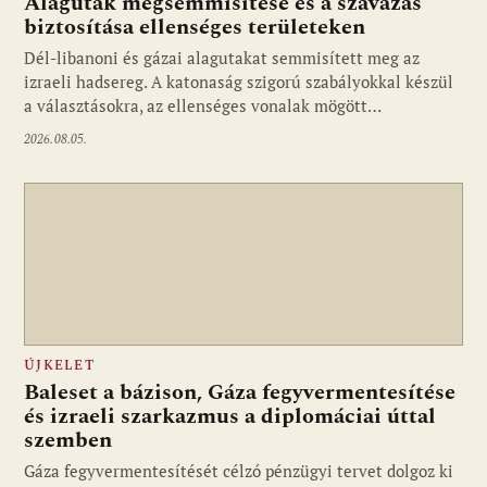
Alagutak megsemmisítése és a szavazás
biztosítása ellenséges területeken
Dél-libanoni és gázai alagutakat semmisített meg az
izraeli hadsereg. A katonaság szigorú szabályokkal készül
a választásokra, az ellenséges vonalak mögött…
2026.08.05.
ÚJKELET
Baleset a bázison, Gáza fegyvermentesítése
és izraeli szarkazmus a diplomáciai úttal
szemben
Gáza fegyvermentesítését célzó pénzügyi tervet dolgoz ki