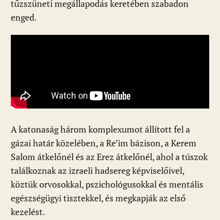
tűzszüneti megállapodás keretében szabadon
enged.
A katonaság három komplexumot állított fel a
gázai határ közelében, a Re’im bázison, a Kerem
Salom átkelőnél és az Erez átkelőnél, ahol a túszok
találkoznak az izraeli hadsereg képviselőivel,
köztük orvosokkal, pszichológusokkal és mentális
egészségügyi tisztekkel, és megkapják az első
kezelést.