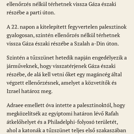
ellenőrzés nélkül térhetnek vissza Gáza északi
részébe a parti úton.
A 22. napon a kitelepített fegyvertelen palesztinok
gyalogosan, szintén ellenőrzés nélkül térhetnek
vissza Gáza északi részébe a Szalah a-Din úton.
Szintén a tűzszünet hetedik napján engedélyezik a
járműveknek, hogy visszatérjenek Gáza északi
részébe, de alá kell vetni őket egy magáncég által
végzett ellenőrzésnek, amelyet a közvetítők és
Izrael határoz meg.
Adraee emellett óva intette a palesztinoktól, hogy
megközelítsék az egyiptomi határon lévő Rafah
átkelőhelyet és a Philadelphi-folyosó területét,
ahol a katonák a tűzszünet teljes első szakaszában