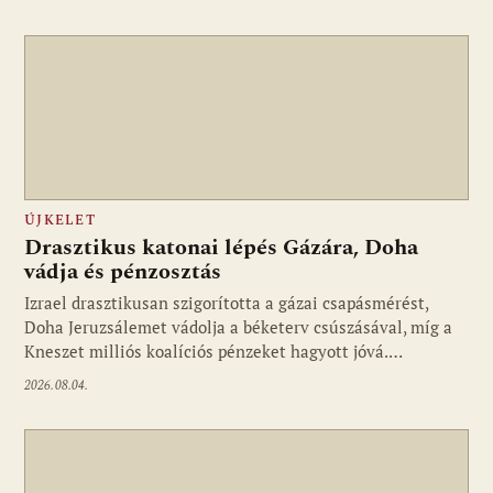
ÚJKELET
Drasztikus katonai lépés Gázára, Doha
vádja és pénzosztás
Izrael drasztikusan szigorította a gázai csapásmérést,
Doha Jeruzsálemet vádolja a béketerv csúszásával, míg a
Kneszet milliós koalíciós pénzeket hagyott jóvá.…
2026.08.04.