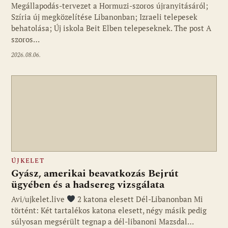
Megállapodás-tervezet a Hormuzi-szoros újranyitásáról;
Szíria új megközelítése Libanonban; Izraeli telepesek
behatolása; Új iskola Beit Elben telepeseknek. The post A
szoros…
2026.08.06.
ÚJKELET
Gyász, amerikai beavatkozás Bejrút
ügyében és a hadsereg vizsgálata
Avi/ujkelet.live
2 katona elesett Dél-Libanonban Mi
történt: Két tartalékos katona elesett, négy másik pedig
súlyosan megsérült tegnap a dél-libanoni Mazsdal…