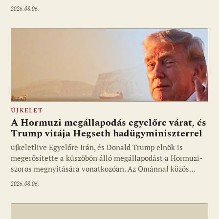
2026.08.06.
ÚJKELET
A Hormuzi megállapodás egyelőre várat, és
Trump vitája Hegseth hadügyminiszterrel
ujkeletlive Egyelőre Irán, és Donald Trump elnök is
Fotó: ujkelet.live
megerősítette a küszöbön álló megállapodást a Hormuzi-
szoros megnyitására vonatkozóan. Az Ománnal közös…
2026.08.06.