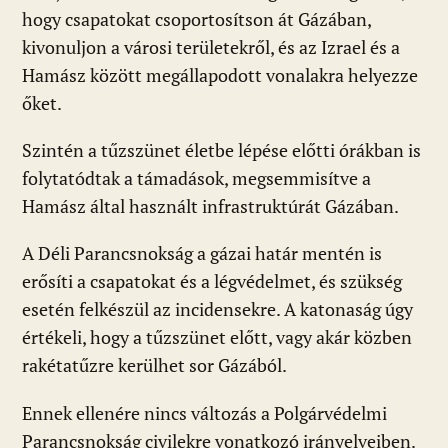
hogy csapatokat csoportosítson át Gázában,
kivonuljon a városi területekről, és az Izrael és a
Hamász között megállapodott vonalakra helyezze
őket.
Szintén a tűzszünet életbe lépése előtti órákban is
folytatódtak a támadások, megsemmisítve a
Hamász által használt infrastruktúrát Gázában.
A Déli Parancsnokság a gázai határ mentén is
erősíti a csapatokat és a légvédelmet, és szükség
esetén felkészül az incidensekre. A katonaság úgy
értékeli, hogy a tűzszünet előtt, vagy akár közben
rakétatűzre kerülhet sor Gázából.
Ennek ellenére nincs változás a Polgárvédelmi
Parancsnokság civilekre vonatkozó irányelveiben.