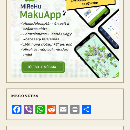
MEGOSZTÁS
Facebook
Viber
WhatsApp
Reddit
Email
Print
Ossza
meg