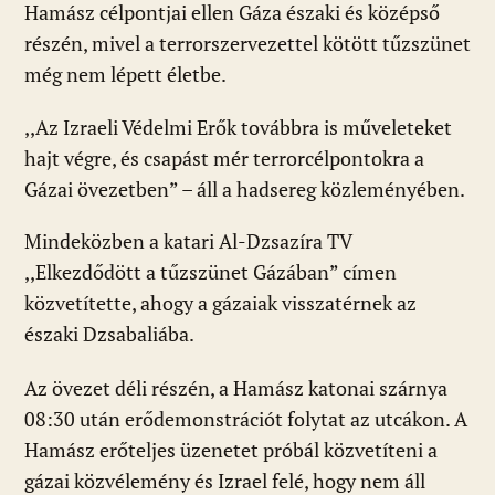
Hamász célpontjai ellen Gáza északi és középső
részén, mivel a terrorszervezettel kötött tűzszünet
még nem lépett életbe.
,,Az Izraeli Védelmi Erők továbbra is műveleteket
hajt végre, és csapást mér terrorcélpontokra a
Gázai övezetben” – áll a hadsereg közleményében.
Mindeközben a katari Al-Dzsazíra TV
,,Elkezdődött a tűzszünet Gázában” címen
közvetítette, ahogy a gázaiak visszatérnek az
északi Dzsabaliába.
Az övezet déli részén, a Hamász katonai szárnya
08:30 után erődemonstrációt folytat az utcákon. A
Hamász erőteljes üzenetet próbál közvetíteni a
gázai közvélemény és Izrael felé, hogy nem áll