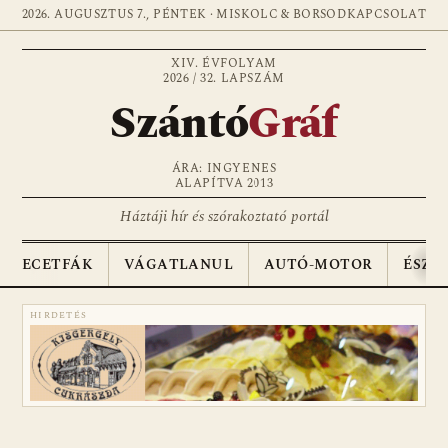
2026. AUGUSZTUS 7., PÉNTEK · MISKOLC & BORSOD
KAPCSOLAT
XIV. ÉVFOLYAM
2026 / 32. LAPSZÁM
Szántó
Gráf
ÁRA: INGYENES
ALAPÍTVA 2013
Háztáji hír és szórakoztató portál
ECETFÁK
VÁGATLANUL
AUTÓ-MOTOR
ÉSZA
HIRDETÉS