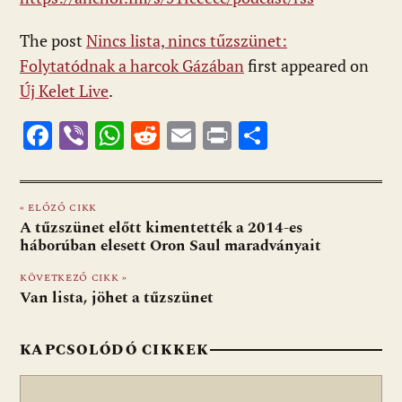
The post
Nincs lista, nincs tűzszünet:
Folytatódnak a harcok Gázában
first appeared on
Új Kelet Live
.
F
Vi
W
R
E
Pr
O
ac
b
h
e
m
in
ss
e
er
at
d
ai
t
za
« ELŐZŐ CIKK
b
s
di
l
m
A tűzszünet előtt kimentették a 2014-es
o
A
t
e
háborúban elesett Oron Saul maradványait
o
p
g
KÖVETKEZŐ CIKK »
Van lista, jöhet a tűzszünet
k
p
KAPCSOLÓDÓ CIKKEK