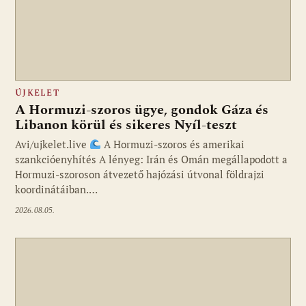
ÚJKELET
A Hormuzi-szoros ügye, gondok Gáza és
Libanon körül és sikeres Nyíl-teszt
Avi/ujkelet.live
A Hormuzi-szoros és amerikai
szankcióenyhítés A lényeg: Irán és Omán megállapodott a
Hormuzi-szoroson átvezető hajózási útvonal földrajzi
koordinátáiban.…
2026.08.05.