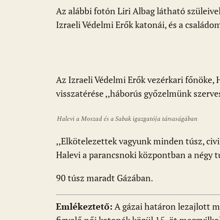
Az alábbi fotón Liri Albag látható szüleivel
Izraeli Védelmi Erők katonái, és a családom
Az Izraeli Védelmi Erők vezérkari főnöke, 
visszatérése ,,háborús győzelmünk szerves
Halevi a Moszad és a Sabak igazgatója társaságában
,,Elkötelezettek vagyunk minden túsz, civ
Halevi a parancsnoki központban a négy 
90 túsz maradt Gázában.
Emlékeztető:
A gázai határon lezajlott m