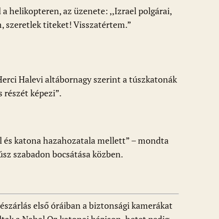
 a helikopteren, az üzenete: ,,Izrael polgárai,
, szeretlek titeket! Visszatértem.”
Herci Halevi altábornagy szerint a túszkatonák
 részét képezi”.
il és katona hazahozatala mellett” – mondta
túsz szabadon bocsátása közben.
észárlás első óráiban a biztonsági kamerákat