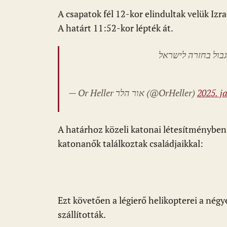
A csapatok fél 12-kor elindultak velük Iz
A határt 11:52-kor lépték át.
בול בחזרה לישראל
— Or Heller אור הלר (@OrHeller)
2025. j
A határhoz közeli katonai létesítményben v
katonanők találkoztak családjaikkal:
Ezt követően a légierő helikopterei a nég
szállították.