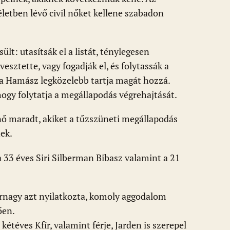
letben lévő civil nőket kellene szabadon
t: utasítsák el a listát, ténylegesen
esztette, vagy fogadják el, és folytassák a
a Hamász legközelebb tartja magát hozzá.
 hogy folytatja a megállapodás végrehajtását.
 nő maradt, akiket a tűzszüneti megállapodás
ek.
a 33 éves Siri Silberman Bibasz valamint a 21
rnagy azt nyilatkozta, komoly aggodalom
ően.
a kétéves Kfír, valamint férje, Jarden is szerepel