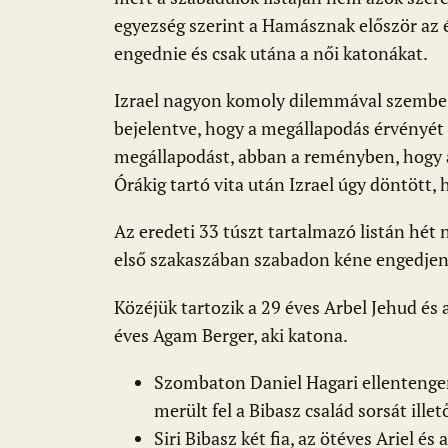
egyezség szerint a Hamásznak először az é
engednie és csak utána a női katonákat.
Izrael nagyon komoly dilemmával szembesül
bejelentve, hogy a megállapodás érvényét v
megállapodást, abban a reményben, hogy 
Órákig tartó vita után Izrael úgy döntött,
Az eredeti 33 túszt tartalmazó listán hét
első szakaszában szabadon kéne engedjen
Közéjük tartozik a 29 éves Arbel Jehud és 
éves Agam Berger, aki katona.
Szombaton Daniel Hagari ellentenge
merült fel a Bibasz család sorsát illet
Siri Bibasz két fia, az ötéves Ariel és 