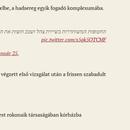
raelbe, a hadsereg egyik fogadó komplexumába.
החטופות המשוחררות בשיירת צהל ושבכ חוצות את הג
pic.twitter.com/s5qk5OTCMF
anuár 25.
égzett első vizsgálat után a frissen szabadult
yest rokonaik társaságában kórházba