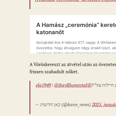
A Vöröskereszt az átvétel után az övezeten
frissen szabadult nőket.
|
@ItayBlumental
@ela1949
 חיילות צה”ל
— כאן חדשות (@kann_news)
2025. január