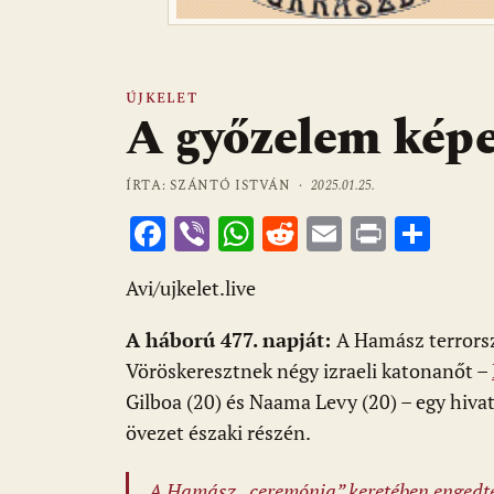
ÚJKELET
A győzelem képe
ÍRTA: SZÁNTÓ ISTVÁN ·
2025.01.25.
F
Vi
W
R
E
Pr
O
ac
b
h
e
m
in
ss
Avi/ujkelet.live
e
er
at
d
ai
t
za
b
s
di
l
m
A háború 477. napját:
A Hamász terrorsz
o
A
t
e
Vöröskeresztnek négy izraeli katonanőt –
o
p
g
Gilboa (20) és Naama Levy (20) – egy hiv
övezet északi részén.
k
p
A Hamász „ceremónia” keretében engedte