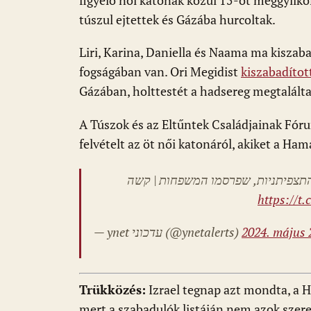
figyelő női katonák közül 15-öt meggyilko
túszul ejtettek és Gázába hurcoltak.
Liri, Karina, Daniella és Naama ma kisza
fogságában van. Ori Megidist
kiszabadítot
Gázában, holttestét a hadsereg megtalálta 
A Túszok és az Eltűntek Családjainak Fór
felvételt az öt női katonáról, akiket a Ham
ת התצפיתניות, שפרסמו המשפחות | קשה
https://t
— ynet עדכוני (@ynetalerts)
2024. május 
Trükközés:
Izrael tegnap azt mondta, a 
mert a szabadulók listáján nem azok szer