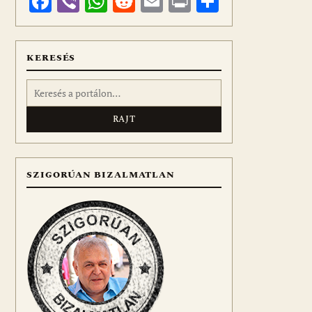
Facebook
Viber
WhatsApp
Reddit
Email
Print
Ossza
meg
KERESÉS
Keresés:
SZIGORÚAN BIZALMATLAN