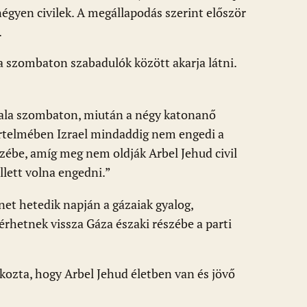
négyen civilek. A megállapodás szerint először
.
a szombaton szabadulók között akarja látni.
ala szombaton, miután a négy katonanő
 értelmében Izrael mindaddig nem engedi a
szébe, amíg meg nem oldják Arbel Jehud civil
lett volna engedni.”
et hetedik napján a gázaiak gyalog,
térhetnek vissza Gáza északi részébe a parti
kozta, hogy Arbel Jehud életben van és jövő