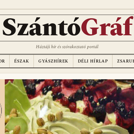
Szántó
Gráf
Háztáji hír és szórakoztató portál
OR
ÉSZAK
GYÁSZHÍREK
DÉLI HÍRLAP
ZSARU