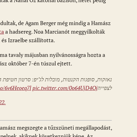
ltak a Nahal Oz katonai bázison, hetet pedig
badultak, de Agam Berger még mindig a Hamász
ta
a hadsereg. Noa Marcianót meggyilkolták
és Izraelbe szállította.
uma tavaly májusban nyilvánosságra hozta a
ász október 7-én túszul ejtett.
נאזקות, סופגות הקנטות, מובלות לג’יפ: סרטון חטיפ
.co/6v6Heoeq7l
pic.twitter.com/0o64UjD4Oj
לצפייה
22.
Hamász megszegte a tűzszüneti megállapodást,
epelnek, akiknek következniük kéne. Az