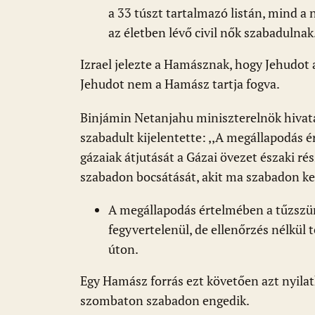
a 33 túszt tartalmazó listán, mind a 
az életben lévő civil nők szabadulnak
Izrael jelezte a Hamásznak, hogy Jehudot 
Jehudot nem a Hamász tartja fogva.
Binjámin Netanjahu miniszterelnök hivat
szabadult kijelentette: ,,A megállapodás
gázaiak átjutását a Gázai övezet északi ré
szabadon bocsátását, akit ma szabadon kel
A megállapodás értelmében a tűzszün
fegyvertelenül, de ellenőrzés nélkül 
úton.
Egy Hamász forrás ezt követően azt nyilat
szombaton szabadon engedik.