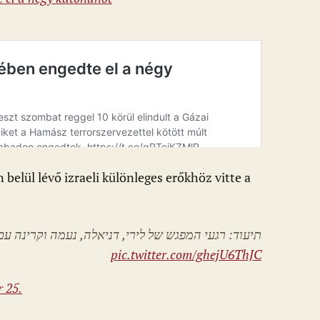
 belül lévő izraeli különleges erőkhöz vitte a
תיעוד: רגעי המפגש של לירי, דניאלה, נעמה וקרינה עם
pic.twitter.com/ghejU6ThJC
 25.