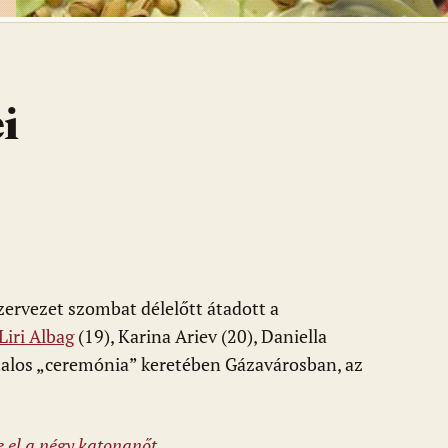
i
ervezet szombat délelőtt átadott a
Liri Albag
(19), Karina Ariev (20), Daniella
atalos „ceremónia” keretében Gázavárosban, az
 el a négy katonanőt