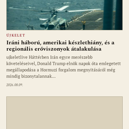
ÚJKELET
Iráni háború, amerikai készlethiány, és a
regionális erőviszonyok átalakulása
ujkeletlive Háttérben Irán egyre merészebb
Fotó: ujkelet.live
követeléseivel, Donald Trump elnök napok óta emlegetett
megállapodása a Hormuzi forgalom megnyitásáról még
mindig bizonytalannak…
2026.08.09.