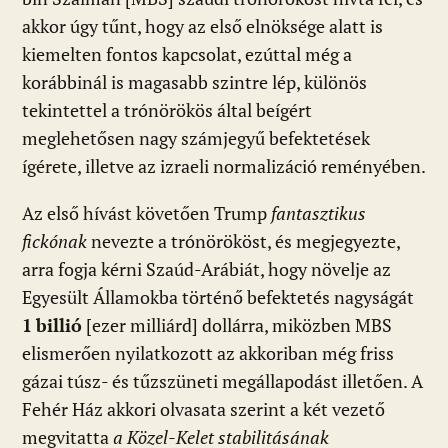
akkor úgy tűnt, hogy az első elnöksége alatt is
kiemelten fontos kapcsolat, ezúttal még a
korábbinál is magasabb szintre lép, különös
tekintettel a trónörökös által beígért
meglehetősen nagy számjegyű befektetések
ígérete, illetve az izraeli normalizáció reményében.
Az első hívást követően Trump
fantasztikus
fickónak
nevezte a trónörököst, és megjegyezte,
arra fogja kérni Szaúd-Arábiát, hogy növelje az
Egyesült Államokba történő befektetés nagyságát
1
billió
[ezer milliárd] dollárra, miközben MBS
elismerően nyilatkozott az akkoriban még friss
gázai túsz- és tűzszüneti megállapodást illetően. A
Fehér Ház akkori olvasata szerint a két vezető
megvitatta
a Közel-Kelet stabilitásának