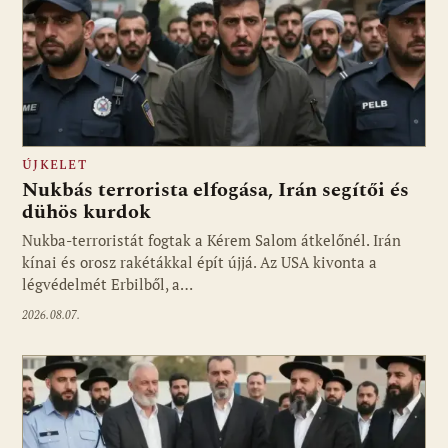
ÚJKELET
Nukbás terrorista elfogása, Irán segítői és
dühös kurdok
Nukba-terroristát fogtak a Kérem Salom átkelőnél. Irán
kínai és orosz rakétákkal épít újjá. Az USA kivonta a
légvédelmét Erbilből, a…
2026.08.07.