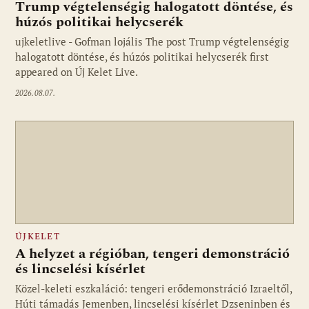
Trump végtelenségig halogatott döntése, és
húzós politikai helycserék
ujkeletlive - Gofman lojális The post Trump végtelenségig
Fotó: ujkelet.live
halogatott döntése, és húzós politikai helycserék first
appeared on Új Kelet Live.
2026.08.07.
ÚJKELET
A helyzet a régióban, tengeri demonstráció
és lincselési kísérlet
Közel-keleti eszkaláció: tengeri erődemonstráció Izraeltől,
Húti támadás Jemenben, lincselési kísérlet Dzseninben és