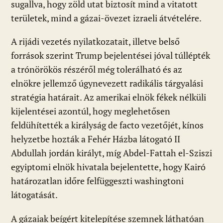
sugallva, hogy zöld utat biztosít mind a vitatott
területek, mind a gázai-övezet izraeli átvételére.
A rijádi vezetés nyilatkozatait, illetve belső
források szerint Trump bejelentései jóval túllépték
a trónörökös részéről még tolerálható és az
elnökre jellemző úgynevezett radikális tárgyalási
stratégia határait. Az amerikai elnök fékek nélküli
kijelentései azontúl, hogy meglehetősen
feldühítették a királyság de facto vezetőjét, kínos
helyzetbe hozták a Fehér Házba látogató II
Abdullah jordán királyt, míg Abdel-Fattah el-Sziszi
egyiptomi elnök hivatala bejelentette, hogy Kairó
határozatlan időre felfüggeszti washingtoni
látogatását.
A gázaiak beígért kitelepítése szemnek láthatóan