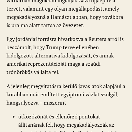
várhatóan magukban foglalják Gáza újjáépítési
tervét, valamint egy olyan megállapodást, amely
megakadályozná a Hamászt abban, hogy továbbra
is uralma alatt tartsa az övezetet.
Egy jordániai forrásra hivatkozva a Reuters arról is
beszámolt, hogy Trump terve ellenében
kidolgozott alternatíva kidolgozását, és annak
amerikai reprezentációját maga a szaúdi
trónörökös vállalta fel.
A jelenleg megvitatásra kerülő javaslatok alapjául a
korábban már említett egyiptomi vázlat szolgál,
hangsúlyozva – miszerint
ütközőzónát és ellenőrző pontokat
állítanának fel, hogy megakadályozzák az