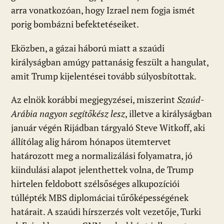
arra vonatkozóan, hogy Izrael nem fogja ismét
porig bombázni befektetéseiket.
Eközben, a gázai háború miatt a szaúdi
királyságban amúgy pattanásig feszült a hangulat,
amit Trump kijelentései tovább súlyosbítottak.
Az elnök korábbi megjegyzései, miszerint
Szaúd-
Arábia nagyon segítőkész lesz
, illetve a királyságban
január végén Rijádban tárgyaló Steve Witkoff, aki
állítólag alig három hónapos ütemtervet
határozott meg a normalizálási folyamatra, jó
kiindulási alapot jelenthettek volna, de Trump
hirtelen feldobott szélsőséges alkupozíciói
túllépték MBS diplomáciai tűrőképességének
határait. A szaúdi hírszerzés volt vezetője, Turki