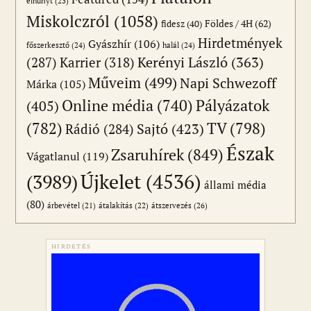
elhunyt
(23)
Miskolczról
(1058)
Földes / 4H
(62)
fidesz
(40)
Hirdetmények
Gyászhír
(106)
főszerkesztő
(24)
halál
(24)
(287)
Karrier
(318)
Kerényi László
(363)
Műveim
(499)
Napi Schwezoff
Márka
(105)
Online média
(740)
Pályázatok
(405)
(782)
TV
(798)
Sajtó
(423)
Rádió
(284)
Észak
Zsaruhírek
(849)
Vágatlanul
(119)
Újkelet
(4536)
(3989)
állami média
(80)
átszervezés
(26)
árbevétel
(21)
átalakítás
(22)
HIRDETÉS