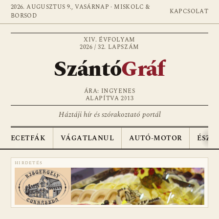
2026. AUGUSZTUS 9., VASÁRNAP · MISKOLC &
KAPCSOLAT
BORSOD
XIV. ÉVFOLYAM
2026 / 32. LAPSZÁM
Szántó
Gráf
ÁRA: INGYENES
ALAPÍTVA 2013
Háztáji hír és szórakoztató portál
ECETFÁK
VÁGATLANUL
AUTÓ-MOTOR
ÉSZA
HIRDETÉS