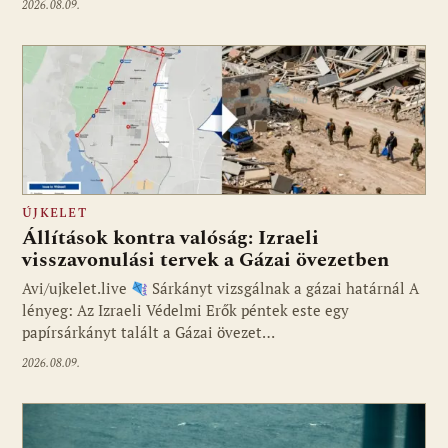
2026.08.09.
ÚJKELET
Állítások kontra valóság: Izraeli
visszavonulási tervek a Gázai övezetben
Avi/ujkelet.live
Sárkányt vizsgálnak a gázai határnál A
lényeg: Az Izraeli Védelmi Erők péntek este egy
papírsárkányt talált a Gázai övezet…
2026.08.09.