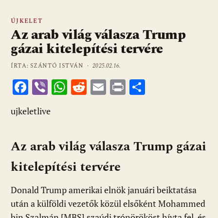
ÚJKELET
Az arab világ válasza Trump
gázai kitelepítési tervére
ÍRTA: SZÁNTÓ ISTVÁN ·
2025.02.16.
F
Vi
W
R
E
Pr
O
ac
b
h
e
m
in
ss
ujkeletlive
e
er
at
d
ai
t
za
b
s
di
l
m
Az arab világ válasza Trump gázai
o
A
t
e
o
p
g
kitelepítési tervére
k
p
Donald Trump amerikai elnök januári beiktatása
után a külföldi vezetők közül elsőként Mohammed
bin Szalmán [MBS] szaúdi trónörököst hívta fel, és