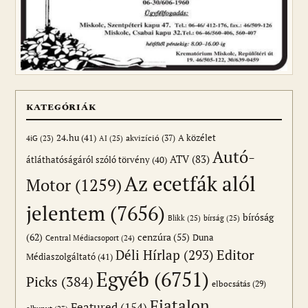
KATEGÓRIÁK
24.hu
(41)
akvizíció
(37)
A közélet
AI
(25)
4iG
(23)
Autó-
ATV
(83)
átláthatóságáról szóló törvény
(40)
Az ecetfák alól
Motor
(1259)
jelentem
(7656)
bíróság
Blikk
(25)
bírság
(25)
(62)
cenzúra
(55)
Duna
Central Médiacsoport
(24)
Editor
Déli Hírlap
(293)
Médiaszolgáltató
(41)
Egyéb
(6751)
Picks
(384)
elbocsátás
(29)
Fiatalon
Featured
(154)