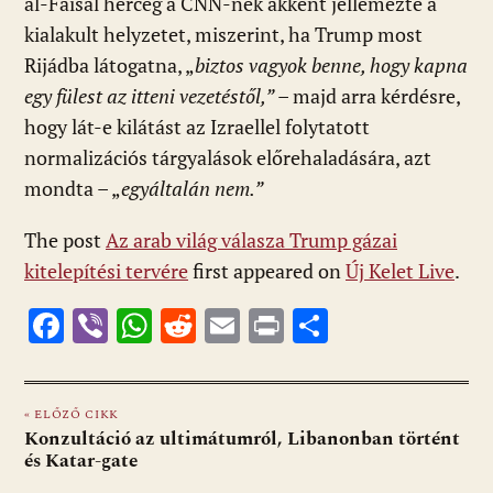
al-Faisal herceg a CNN-nek akként jellemezte a
kialakult helyzetet, miszerint, ha Trump most
Rijádba látogatna, „
biztos vagyok benne, hogy kapna
egy fülest az itteni vezetéstől,”
– majd arra kérdésre,
hogy lát-e kilátást az Izraellel folytatott
normalizációs tárgyalások előrehaladására, azt
mondta – „
egyáltalán nem.”
The post
Az arab világ válasza Trump gázai
kitelepítési tervére
first appeared on
Új Kelet Live
.
F
Vi
W
R
E
Pr
O
ac
b
h
e
m
in
ss
e
er
at
d
ai
t
za
« ELŐZŐ CIKK
b
s
di
l
m
Konzultáció az ultimátumról, Libanonban történt
o
A
t
e
és Katar-gate