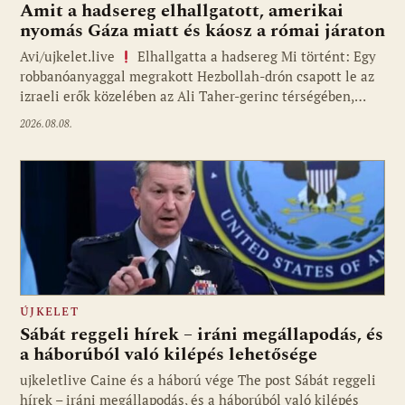
Amit a hadsereg elhallgatott, amerikai
nyomás Gáza miatt és káosz a római járaton
Avi/ujkelet.live
Elhallgatta a hadsereg Mi történt: Egy
robbanóanyaggal megrakott Hezbollah-drón csapott le az
izraeli erők közelében az Ali Taher-gerinc térségében,…
2026.08.08.
ÚJKELET
Sábát reggeli hírek – iráni megállapodás, és
a háborúból való kilépés lehetősége
ujkeletlive Caine és a háború vége The post Sábát reggeli
Fotó: ujkelet.live
hírek – iráni megállapodás, és a háborúból való kilépés