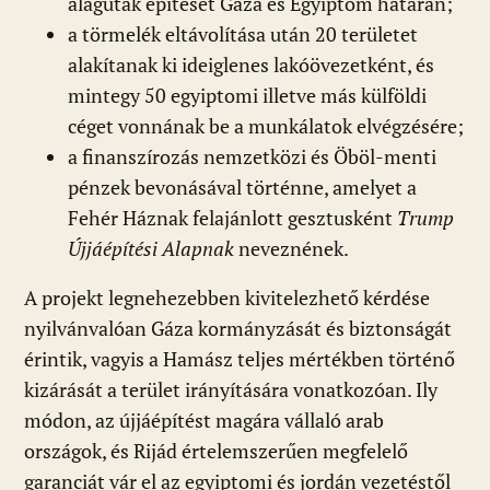
alagutak építését Gáza és Egyiptom határán;
a törmelék eltávolítása után 20 területet
alakítanak ki ideiglenes lakóövezetként, és
mintegy 50 egyiptomi illetve más külföldi
céget vonnának be a munkálatok elvégzésére;
a finanszírozás nemzetközi és Öböl-menti
pénzek bevonásával történne, amelyet a
Fehér Háznak felajánlott gesztusként
Trump
Újjáépítési Alapnak
neveznének.
A projekt legnehezebben kivitelezhető kérdése
nyilvánvalóan Gáza kormányzását és biztonságát
érintik, vagyis a Hamász teljes mértékben történő
kizárását a terület irányítására vonatkozóan. Ily
módon, az újjáépítést magára vállaló arab
országok, és Rijád értelemszerűen megfelelő
garanciát vár el az egyiptomi és jordán vezetéstől