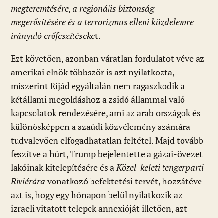
megteremtésére, a regionális biztonság
megerősítésére és a terrorizmus elleni küzdelemre
irányuló erőfeszítéseke
t.
Ezt követően, azonban váratlan fordulatot véve az
amerikai elnök többször is azt nyilatkozta,
miszerint Rijád egyáltalán nem ragaszkodik a
kétállami megoldáshoz a zsidó állammal való
kapcsolatok rendezésére, ami az arab országok és
különösképpen a szaúdi közvélemény számára
tudvalevően elfogadhatatlan feltétel. Majd tovább
feszítve a húrt, Trump bejelentette a gázai-övezet
lakóinak kitelepítésére és a
Közel-keleti
tengerparti
Riviérára
vonatkozó befektetési tervét, hozzátéve
azt is, hogy egy hónapon belül nyilatkozik az
izraeli vitatott telepek annexióját illetően, azt