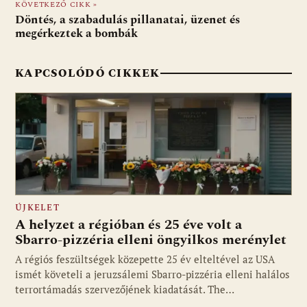
o
p
g
KÖVETKEZŐ CIKK »
Döntés, a szabadulás pillanatai, üzenet és
k
p
megérkeztek a bombák
KAPCSOLÓDÓ CIKKEK
ÚJKELET
A helyzet a régióban és 25 éve volt a
Sbarro-pizzéria elleni öngyilkos merénylet
A régiós feszültségek közepette 25 év elteltével az USA
ismét követeli a jeruzsálemi Sbarro-pizzéria elleni halálos
terrortámadás szervezőjének kiadatását. The…