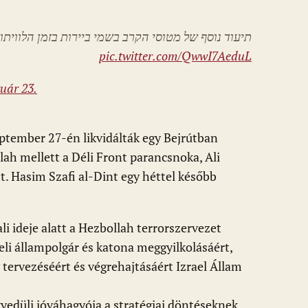
תיעוד נוסף של מטוסי הקרב בשמי ביירות בזמן הלווית
pic.twitter.com/QwwI7AeduL
ruár 23.
ptember 27-én likvidálták egy Bejrútban
lah mellett a Déli Front parancsnoka, Ali
t. Hasim Szafi al-Dint egy héttel később
li ideje alatt a Hezbollah terrorszervezet
eli állampolgár és katona meggyilkolásáért,
tervezéséért és végrehajtásáért Izrael Állam
gyedüli jóváhagyója a stratégiai döntéseknek,