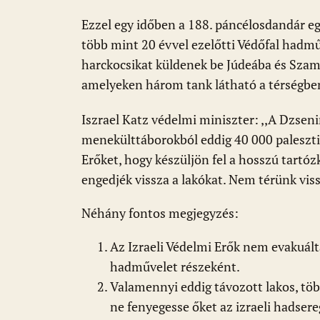
Ezzel egy időben a 188. páncélosdandár e
több mint 20 évvel ezelőtti Védőfal hadmű
harckocsikat küldenek be Júdeába és Szamá
amelyeken három tank látható a térségbe
Iszrael Katz védelmi miniszter: ,,A Dzse
menekülttáborokból eddig 40 000 palesztin
Erőket, hogy készüljön fel a hosszú tartóz
engedjék vissza a lakókat. Nem térünk vis
Néhány fontos megjegyzés:
Az Izraeli Védelmi Erők nem evakuált
hadművelet részeként.
Valamennyi eddig távozott lakos, több
ne fenyegesse őket az izraeli hadser