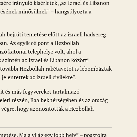
re irányuló kísérletek ,,az Izrael és Libanon
tésének minősülnek” – hangsúlyozta a
h bejrúti temetése előtt az izraeli hadsereg
an. Az egyik célpont a Hezbollah
zó katonai telephelye volt, ahol a
z szintén az Izrael és Libanon közötti
további Hezbollah rakétavetőt is lebombáztak
elentettek az izraeli civilekre”.
it és más fegyvereket tartalmazó
eleti részén, Baalbek térségében és az ország
k végre, hogy azonosították a Hezbollah
etése. Ma a világ egy jobb hely” – posztolta