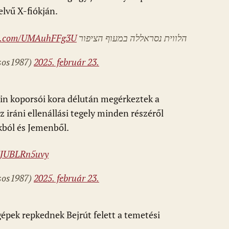
elvű X-fiókján.
ter.com/UMAuhFFg3U
הלווית נסראללה במעוף הציפור
روعي كايس •  (@kaisos1987)
2025. február 23.
Din koporsói kora délután megérkeztek a
z iráni ellenállási tegely minden részéről
akból és Jemenből.
m/JUBLRn5uvy
روعي كايس •  (@kaisos1987)
2025. február 23.
gépek repkednek Bejrút felett a temetési