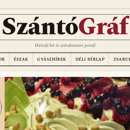
Szántó
Gráf
Háztáji hír és szórakoztató portál
OR
ÉSZAK
GYÁSZHÍREK
DÉLI HÍRLAP
ZSARU