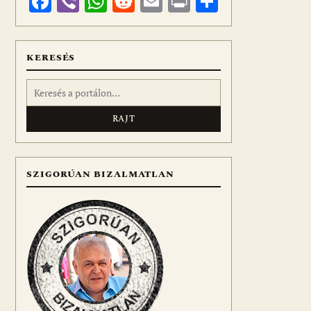
Facebook
Viber
WhatsApp
Reddit
Email
Print
Ossza
meg
KERESÉS
Keresés:
SZIGORÚAN BIZALMATLAN