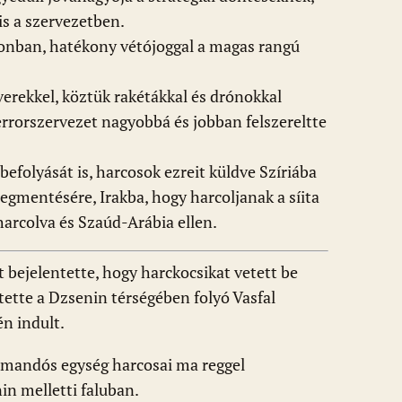
is a szervezetben.
nonban, hatékony vétójoggal a magas rangú
verekkel, köztük rakétákkal és drónokkal
terrorszervezet nagyobbá és jobban felszereltte
befolyását is, harcosok ezreit küldve Szíriába
gmentésére, Irakba, hogy harcoljanak a síita
harcolva és Szaúd-Arábia ellen.
t bejelentette, hogy harckocsikat vetett be
ette a Dzsenin térségében folyó Vasfal
én indult.
mandós egység harcosai ma reggel
n melletti faluban.