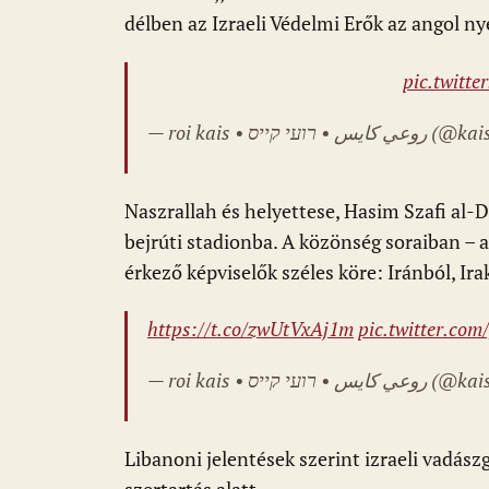
délben az Izraeli Védelmi Erők az angol ny
pic.twit
— roi kais • רועי קייס
Naszrallah és helyettese, Hasim Szafi al-
bejrúti stadionba. A közönség soraiban – a
érkező képviselők széles köre: Iránból, Ir
https://t.co/zwUtVxAj1m
pic.twitter.co
— roi kais • רועי קייס
Libanoni jelentések szerint izraeli vadász