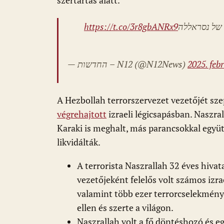
szertartás alatt.
https://t.co/3r8gbANRx9
ו של נסראללה
— החדשות – N12 (@N12News)
2025. feb
A Hezbollah terrorszervezet vezetőjét sze
végrehajtott
izraeli légicsapásban. Naszral
Karaki is meghalt, más parancsokkal együt
likvidálták.
A terrorista Naszrallah 32 éves hivata
vezetőjeként felelős volt számos izra
valamint több ezer terrorcselekmény 
ellen és szerte a világon.
Naszrallah volt a fő döntéshozó és e