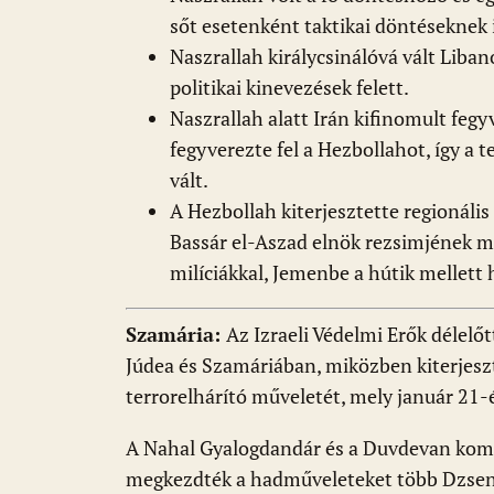
sőt esetenként taktikai döntéseknek 
Naszrallah királycsinálóvá vált Liba
politikai kinevezések felett.
Naszrallah alatt Irán kifinomult fegy
fegyverezte fel a Hezbollahot, így a 
vált.
A Hezbollah kiterjesztette regionális 
Bassár el-Aszad elnök rezsimjének me
milíciákkal, Jemenbe a hútik mellett 
Szamária:
Az Izraeli Védelmi Erők délelőt
Júdea és Szamáriában, miközben kiterjeszt
terrorelhárító műveletét, mely január 21-
A Nahal Gyalogdandár és a Duvdevan kom
megkezdték a hadműveleteket több Dzseni