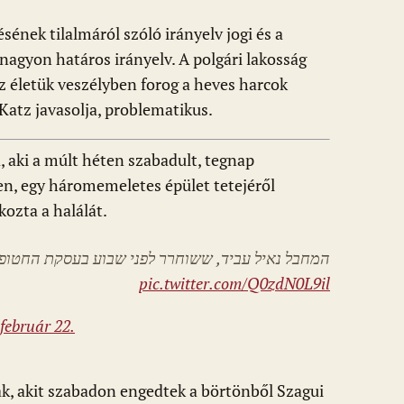
sének tilalmáról szóló irányelv jogi és a
agyon határos irányelv. A polgári lakosság
z életük veszélyben forog a heves harcok
 Katz javasolja, problematikus.
, aki a múlt héten szabadult, tegnap
en, egy háromemeletes épület tetejéről
ozta a halálát.
המחבל נאיל עביד, ששוחרר לפני שבוע בעסקת החטופים
pic.twitter.com/Q0zdN0L9il
 február 22.
ak, akit szabadon engedtek a börtönből Szagui