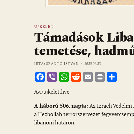
ÚJKELET
Támadások Liba
temetése, hadmű
ÍRTA: SZÁNTÓ ISTVÁN ·
2025.02.23.
F
Vi
W
R
E
Pr
O
ac
b
h
e
m
in
ss
Avi/ujkelet.live
e
er
at
d
ai
t
za
b
s
di
l
m
A háború 506. napja:
Az Izraeli Védelmi
o
A
t
e
a Hezbollah terrorszervezet fegyvercsempé
o
p
g
libanoni határon.