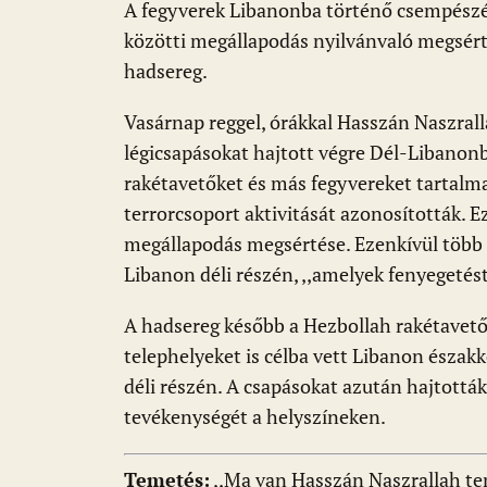
k
p
A fegyverek Libanonba történő csempészésé
közötti megállapodás nyilvánvaló megsér
hadsereg.
Vasárnap reggel, órákkal Hasszán Naszralla
légicsapásokat hajtott végre Dél-Libanonb
rakétavetőket és más fegyvereket tartalma
terrorcsoport aktivitását azonosították. E
megállapodás megsértése. Ezenkívül több 
Libanon déli részén, ,,amelyek fenyegetést j
A hadsereg később a Hezbollah rakétavető
telephelyeket is célba vett Libanon északk
déli részén. A csapásokat azután hajtottá
tevékenységét a helyszíneken.
Temetés:
,,Ma van Hasszán Naszrallah tem