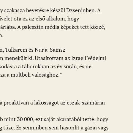
gy szakasza bevetésre készül Dzseninben. A
velet óta ez az első alkalom, hogy
riába. A palesztin média képeket tett közzé,
n.
nin, Tulkarem és Nur a-Samsz
 menekült ki. Utasítottam az Izraeli Védelmi
kodásra a táborokban az év során, és ne
sza a múltbeli valósághoz.”
a proaktívan a lakosságot az észak-szamáriai
 mint 30 000, ezt saját akaratából tette, hogy
eg tüze. Ez semmiben sem hasonlít a gázai vagy