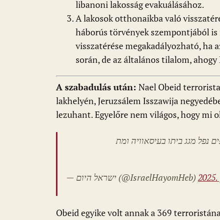
libanoni lakosság evakuálásához.
A lakosok otthonaikba való visszatéré
háborús törvények szempontjából is n
visszatérése megakadályozható, ha a
során, de az általános tilalom, ahogy
A szabadulás után:
Nael Obeid terrorista
lakhelyén, Jeruzsálem Isszawija negyedéb
lezuhant. Egyelőre nem világos, hogy mi ok
 נפל מגג ביתו בעיסאוויה ומת
— ישראל היום (@IsraelHayomHeb)
2025.
Obeid egyike volt annak a 369 terroristán