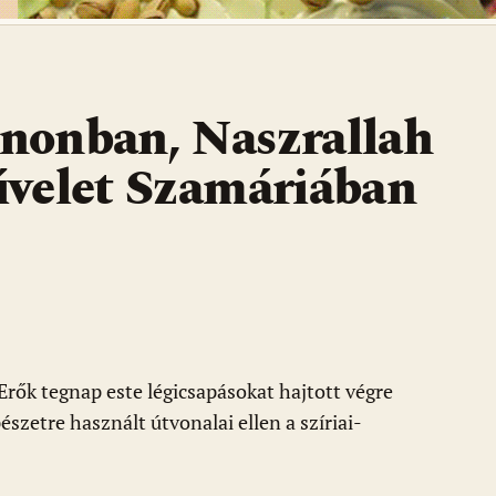
nonban, Naszrallah
velet Szamáriában
 Erők tegnap este légicsapásokat hajtott végre
szetre használt útvonalai ellen a szíriai-