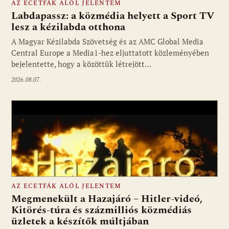
AZ ECETFÁK ALÓL JELENTEM
Labdapassz: a közmédia helyett a Sport TV
lesz a kézilabda otthona
A Magyar Kézilabda Szövetség és az AMC Global Media
Fotó: media1.hu
Central Europe a Media1-hez eljuttatott közleményében
bejelentette, hogy a közöttük létrejött…
2026.08.07.
AZ ECETFÁK ALÓL JELENTEM
Megmenekült a Hazajáró – Hitler-videó,
Kitörés-túra és százmilliós közmédiás
üzletek a készítők múltjában
Fotó: media1.hu