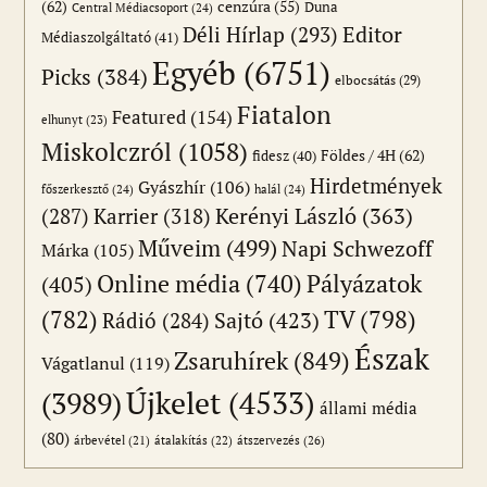
(62)
cenzúra
(55)
Duna
Central Médiacsoport
(24)
Editor
Déli Hírlap
(293)
Médiaszolgáltató
(41)
Egyéb
(6751)
Picks
(384)
elbocsátás
(29)
Fiatalon
Featured
(154)
elhunyt
(23)
Miskolczról
(1058)
Földes / 4H
(62)
fidesz
(40)
Hirdetmények
Gyászhír
(106)
főszerkesztő
(24)
halál
(24)
(287)
Karrier
(318)
Kerényi László
(363)
Műveim
(499)
Napi Schwezoff
Márka
(105)
Online média
(740)
Pályázatok
(405)
(782)
TV
(798)
Sajtó
(423)
Rádió
(284)
Észak
Zsaruhírek
(849)
Vágatlanul
(119)
Újkelet
(4533)
(3989)
állami média
(80)
átszervezés
(26)
árbevétel
(21)
átalakítás
(22)