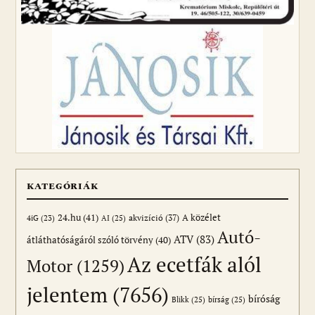
KATEGÓRIÁK
24.hu
(41)
akvizíció
(37)
A közélet
AI
(25)
4iG
(23)
Autó-
ATV
(83)
átláthatóságáról szóló törvény
(40)
Az ecetfák alól
Motor
(1259)
jelentem
(7656)
bíróság
Blikk
(25)
bírság
(25)