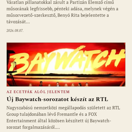
Váratlan pillanatokkal zárult a Partizán Elemző című
műsorának legfrissebb, pénteki adása, melynek végén a
műsorvezető-szerkesztő, Benyó Rita bejelentette a
távozását…
2026.08.07.
AZ ECETFÁK ALÓL JELENTEM
Új Baywatch-sorozatot készít az RTL
Nagyszabású nemzetközi megállapodás született az RTL
Group tulajdonában lévő Fremantle és a FOX
Fotó: media1.hu
Entertainment által közösen készített új Baywatch-
sorozat forgalmazásáról.…