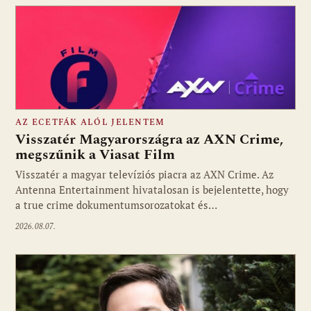
AZ ECETFÁK ALÓL JELENTEM
Visszatér Magyarországra az AXN Crime,
megszűnik a Viasat Film
Visszatér a magyar televíziós piacra az AXN Crime. Az
Fotó: media1.hu
Antenna Entertainment hivatalosan is bejelentette, hogy
a true crime dokumentumsorozatokat és…
2026.08.07.