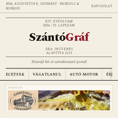
2026. AUGUSZTUS 8., SZOMBAT · MISKOLC &
KAPCSOLAT
BORSOD
XIV. ÉVFOLYAM
2026 / 32. LAPSZÁM
Szántó
Gráf
ÁRA: INGYENES
ALAPÍTVA 2013
Háztáji hír és szórakoztató portál
ECETFÁK
VÁGATLANUL
AUTÓ-MOTOR
ÉSZA
HIRDETÉS