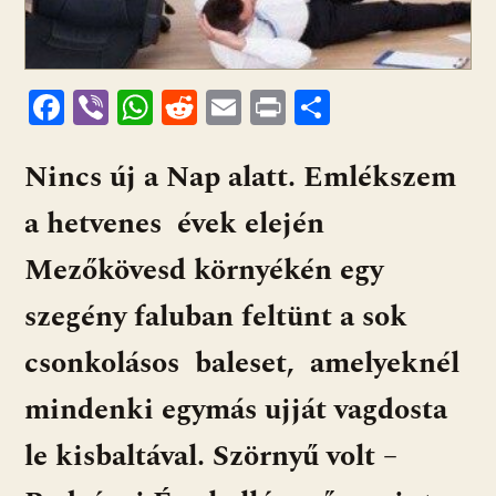
F
Vi
W
R
E
Pr
O
ac
b
h
e
m
in
ss
Nincs új a Nap alatt. Emlékszem
e
er
at
d
ai
t
za
b
s
di
l
m
a hetvenes évek elején
o
A
t
e
Mezőkövesd környékén egy
o
p
g
szegény faluban feltünt a sok
k
p
csonkolásos baleset, amelyeknél
mindenki egymás ujját vagdosta
le kisbaltával. Szörnyű volt –