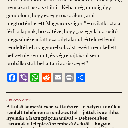
nem akart asszisztálni. „Néha még mindig úgy
gondolom, hogy ez egy rossz álom, ami
megtörténhetett Magyarországon” – nyilatkozta a
férfi a lapnak, hozzátéve, hogy „az egyik biztosító
megszűnése miatt szabálytalanul, értelmetlenül
rendelték el a vagyonelkobzást, ezért nem kellett
befizetnie semmit, és végrehajtással sem
próbálkoztak behajtani az összeget”.
F
Vi
W
R
E
Pr
O
ac
b
h
e
m
in
ss
e
er
at
d
ai
t
za
« ELŐZŐ CIKK
b
s
di
l
m
A külső kamerát nem vette észre – e helyett tanúkat
o
A
t
e
rendelt telefonon a rendészettől – jöttek is az ihlet
nyomán a hazugságcunamival – Debrecenben
o
p
g
tartanak a leleplező szembesítésektől – hogyan