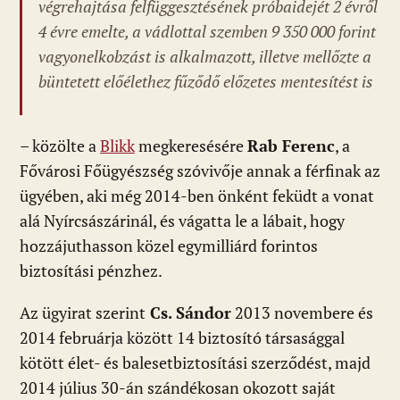
végrehajtása felfüggesztésének próbaidejét 2 évről
4 évre emelte, a vádlottal szemben 9 350 000 forint
vagyonelkobzást is alkalmazott, illetve mellőzte a
büntetett előélethez fűződő előzetes mentesítést is
– közölte a
Blikk
megkeresésére
Rab Ferenc
, a
Fővárosi Főügyészség szóvivője annak a férfinak az
ügyében, aki még 2014-ben önként feküdt a vonat
alá Nyírcsászárinál, és vágatta le a lábait, hogy
hozzájuthasson közel egymilliárd forintos
biztosítási pénzhez.
Az ügyirat szerint
Cs. Sándor
2013 novembere és
2014 februárja között 14 biztosító társasággal
kötött élet- és balesetbiztosítási szerződést, majd
2014 július 30-án szándékosan okozott saját