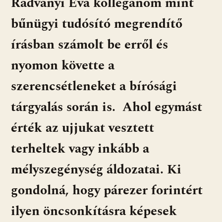
Radványi Éva kolléganőm mint
bűnügyi tudósító megrendítő
írásban számolt be erről és
nyomon követte a
szerencsétleneket a bírósági
tárgyalás során is. Ahol egymást
érték az ujjukat vesztett
terheltek vagy inkább a
mélyszegénység áldozatai. Ki
gondolná, hogy párezer forintért
ilyen öncsonkításra képesek