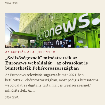
2026.08.07.
AZ ECETFÁK ALÓL JELENTEM
„Szélsőségesnek” minősítették az
Euronews weboldalát – az olvasókat is
büntethetik Fehéroroszországban
Fotó: media1.hu
Az Euronews televíziós sugárzását már 2021-ben
betiltották Fehéroroszországban, most pedig a hírcsatorna
weboldalát és digitális tartalmait is „szélsőségesnek”
minősítették. Az…
2026.08.07.