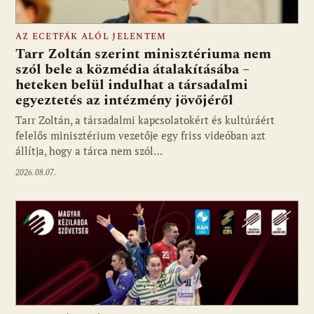
AZ ECETFÁK ALÓL JELENTEM
Tarr Zoltán szerint minisztériuma nem
szól bele a közmédia átalakításába –
heteken belül indulhat a társadalmi
Fotó: media1.hu
egyeztetés az intézmény jövőjéről
Tarr Zoltán, a társadalmi kapcsolatokért és kultúráért
felelős minisztérium vezetője egy friss videóban azt
állítja, hogy a tárca nem szól…
2026.08.07.