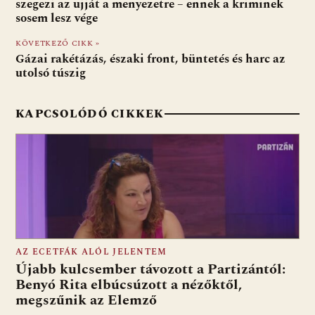
szegezi az ujját a menyezetre – ennek a kriminek
k
p
sosem lesz vége
KÖVETKEZŐ CIKK »
Gázai rakétázás, északi front, büntetés és harc az
utolsó túszig
KAPCSOLÓDÓ CIKKEK
AZ ECETFÁK ALÓL JELENTEM
Újabb kulcsember távozott a Partizántól:
Benyó Rita elbúcsúzott a nézőktől,
megszűnik az Elemző
Fotó: media1.hu