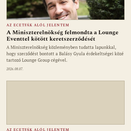
AZ ECETFÁK ALÓL JELENTEM
A Miniszterelnökség felmondta a Lounge
Eventtel kötött keretszerződését
A Miniszterelnökség közleményben tudatta lapunkkal,
Fotó: media1.hu
hogy szerződést bontott a Balásy Gyula érdekeltségei közé
tartozó Lounge Group cégével.
2026.08.07.
AZ ECETFÁK ALÓL JELENTEM