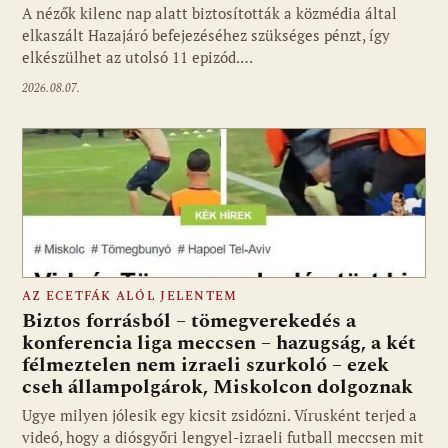
A nézők kilenc nap alatt biztosították a közmédia által
elkaszált Hazajáró befejezéséhez szükséges pénzt, így
elkészülhet az utolsó 11 epizód.…
2026.08.07.
AZ ECETFÁK ALÓL JELENTEM
Biztos forrásból – tömegverekedés a
konferencia liga meccsen – hazugság, a két
félmeztelen nem izraeli szurkoló – ezek
cseh állampolgárok, Miskolcon dolgoznak
Ugye milyen jólesik egy kicsit zsidózni. Vírusként terjed a
videó, hogy a diósgyőri lengyel-izraeli futball meccsen mit