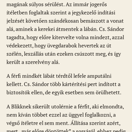
magának súlyos sérülést. Az immár jogerős
ítéletben foglaltak szerint a jegykezelő indítási
jelzését követően szándékosan bemászott a vonat
alá, aminek a kerekei átmentek a lábán. Cs. Sándor
tagadta, hogy előre kitervelte volna mindezt, azzal
védekezett, hogy üvegdarabok hevertek az út
szélén, leszállás után ezeken csúszott meg, és így
került a szerelvény alá.
A férfi mindkét lábát térdtől lefele amputálni
kellett. Cs. Sándor több kártérítési pert indított a
biztosítók ellen, de egyik esetben sem örülhetett.
A Blikknek sikerült utolérnie a férfit, aki elmondta,
nem kíván többet ezzel az üggyel foglalkozni, a
végső ítéletre el sem ment. Állítása szerint azért,
mert „már előre döntöttek” a sorsáról, ehhez pedig