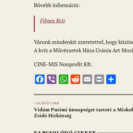
Bővebb információ:
Filmes Kvíz
Várunk mindenkit szeretettel, hogy közöse
A kvíz a Művészetek Háza Uránia Art Moz
CINE-MIS Nonprofit Kft.
F
Vi
W
R
E
Pr
O
ac
b
h
e
m
in
ss
e
er
at
d
ai
t
za
« ELŐZŐ CIKK
b
s
di
l
m
Vidám Purimi ünnepséget tartott a Miskol
o
A
t
e
Zsidó Hitközség
o
p
g
KAPCSOLÓDÓ CIKKEK