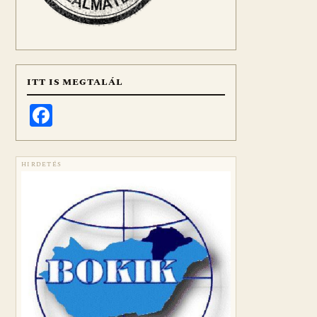
ITT IS MEGTALÁL
Facebook
HIRDETÉS