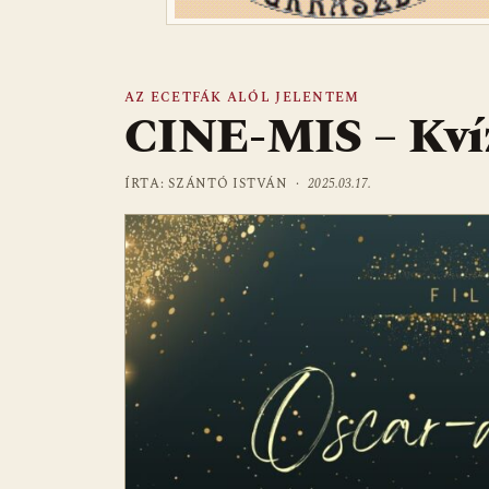
AZ ECETFÁK ALÓL JELENTEM
CINE-MIS – Kvíz
ÍRTA: SZÁNTÓ ISTVÁN ·
2025.03.17.