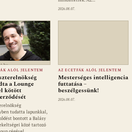
2026.08.07.
a1.hu
FÁK ALÓL JELENTEM
AZ ECETFÁK ALÓL JELENTEM
szterelnökség
Mesterséges intelligencia
dta a Lounge
futtatása –
l kötött
beszélgessünk!
zerződését
2026.08.07.
erelnökség
ben tudatta lapunkkal,
ződést bontott a Balásy
ekeltségei közé tartozó
oup cégével.