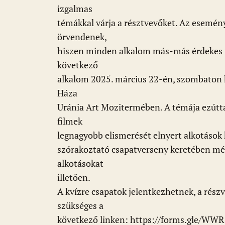
izgalmas
témákkal várja a résztvevőket. Az esemén
örvendenek,
hiszen minden alkalom más-más érdekes fil
következő
alkalom 2025. március 22-én, szombaton 
Háza
Uránia Art Mozitermében. A témája ezúttal 
filmek
legnagyobb elismerését elnyert alkotások 
szórakoztató csapatverseny keretében mér
alkotásokat
illetően.
A kvízre csapatok jelentkezhetnek, a részv
szükséges a
következő linken: https://forms.gle/W