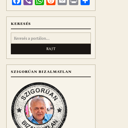
Facebook
Viber
WhatsApp
Reddit
Email
Print
Ossza
meg
KERESÉS
Keresés:
SZIGORÚAN BIZALMATLAN