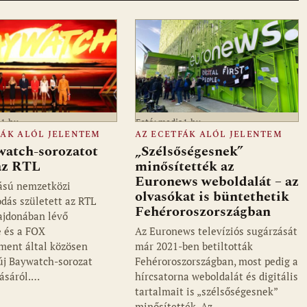
a1.hu
Fotó: media1.hu
FÁK ALÓL JELENTEM
AZ ECETFÁK ALÓL JELENTEM
watch-sorozatot
„Szélsőségesnek”
 az RTL
minősítették az
Euronews weboldalát – az
ású nemzetközi
olvasókat is büntethetik
dás született az RTL
Fehéroroszországban
ajdonában lévő
 és a FOX
Az Euronews televíziós sugárzását
ment által közösen
már 2021-ben betiltották
 új Baywatch-sorozat
Fehéroroszországban, most pedig a
ásáról.…
hírcsatorna weboldalát és digitális
tartalmait is „szélsőségesnek”
minősítették. Az…