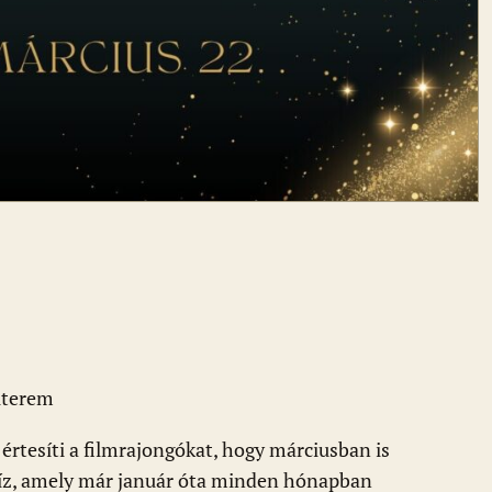
iterem
rtesíti a filmrajongókat, hogy márciusban is
víz, amely már január óta minden hónapban