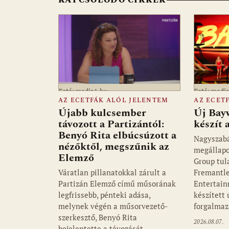
k
p
Fotó: media1.hu
Fotó: medi
AZ ECETFÁK ALÓL JELENTEM
AZ ECET
Újabb kulcsember
Új Bay
távozott a Partizántól:
készít
Benyó Rita elbúcsúzott a
Nagyszab
nézőktől, megszűnik az
megállapo
Elemző
Group tul
Váratlan pillanatokkal zárult a
Fremantle
Partizán Elemző című műsorának
Entertain
legfrissebb, pénteki adása,
készített
melynek végén a műsorvezető-
forgalmaz
szerkesztő, Benyó Rita
2026.08.07.
bejelentette a távozását…