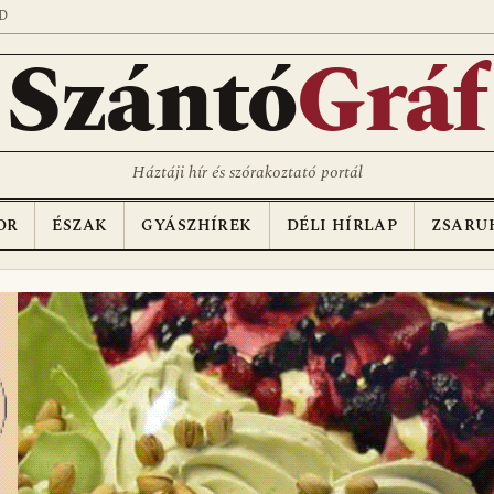
D
Szántó
Gráf
Háztáji hír és szórakoztató portál
OR
ÉSZAK
GYÁSZHÍREK
DÉLI HÍRLAP
ZSARU