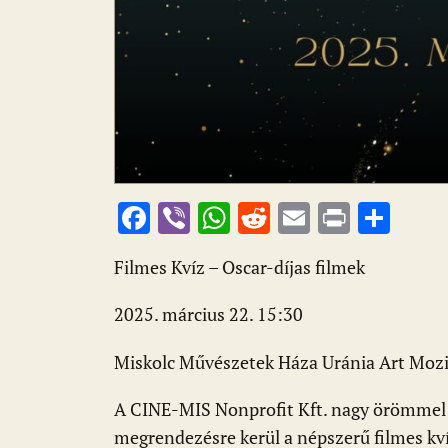
F
Vi
W
R
E
Pr
O
ac
b
h
e
m
in
ss
Filmes Kvíz – Oscar-díjas filmek
e
er
at
d
ai
t
za
b
s
di
l
m
2025. március 22. 15:30
o
A
t
e
Miskolc Művészetek Háza Uránia Art Moz
o
p
g
k
p
A CINE-MIS Nonprofit Kft. nagy örömmel é
megrendezésre kerül a népszerű filmes k