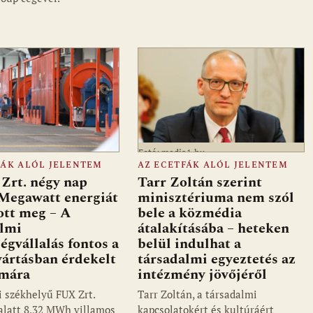
Fotó: media1.hu
FÁK ALÓL JELENTEM
AZ ECETFÁK ALÓL JELENTEM
Zrt. négy nap
Tarr Zoltán szerint
 Megawatt energiát
minisztériuma nem szól
ott meg – A
bele a közmédia
almi
átalakításába – heteken
ségvállalás fontos a
belül indulhat a
ártásban érdekelt
társadalmi egyeztetés az
ámára
intézmény jövőjéről
i székhelyű FUX Zrt.
Tarr Zoltán, a társadalmi
alatt 8,32 MWh villamos
kapcsolatokért és kultúráért