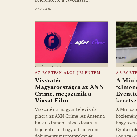
2026.08.07.
Fotó: media1.hu
Fotó: medi
AZ ECETFÁK ALÓL JELENTEM
AZ ECET
Visszatér
A Mini
Magyarországra az AXN
felmon
Crime, megszűnik a
Eventte
Viasat Film
kerets
Visszatér a magyar televíziós
A Miniszt
piacra az AXN Crime. Az Antenna
közlemény
Entertainment hivatalosan is
hogy szer
bejelentette, hogy a true crime
Gyula érd
dokumentumsorozatokat és…
Lounge Gr