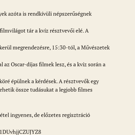
yek azóta is rendkívüli népszerűségnek
mvilágot tár a kvíz résztvevői elé. A
kerül megrendezésre, 15:30-tól, a Művészetek
az Oscar-díjas filmek lesz, és a kvíz során a
köré épülnek a kérdések. A résztvevők egy
hetik össze tudásukat a legjobb filmes
étel ingyenes, de előzetes regisztráció
WR1DUvhjjCZUJYZ8