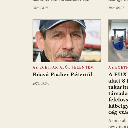
2026.08.07.
2026.08.07.
AZ ECETFÁK ALÓL JELENTEM
AZ ECET
Búcsú Pacher Pétertől
A FUX 
alatt 8
2026.08.07.
takarít
társad
felelős
kábelgy
cég sz
A miskolc
négy nap 