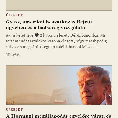
ÚJKELET
Gyász, amerikai beavatkozás Bejrút
ügyében és a hadsereg vizsgálata
Avi/ujkelet.live
2 katona elesett Dél-Libanonban Mi
történt: Két tartalékos katona elesett, négy másik pedig
súlyosan megsérült tegnap a dél-libanoni Mazsdal…
2026.08.06.
ÚJKELET
A Hormuzi megállapodás egyelőre várat, és