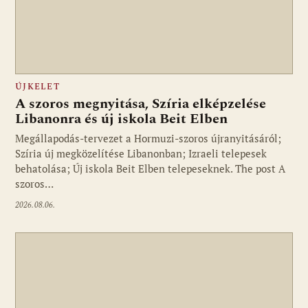
ÚJKELET
A szoros megnyitása, Szíria elképzelése
Libanonra és új iskola Beit Elben
Megállapodás-tervezet a Hormuzi-szoros újranyitásáról;
Szíria új megközelítése Libanonban; Izraeli telepesek
behatolása; Új iskola Beit Elben telepeseknek. The post A
szoros…
2026.08.06.