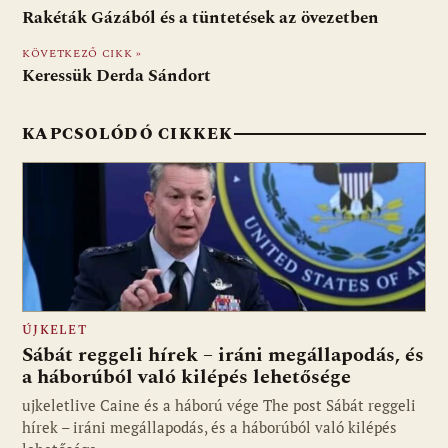
b
s
di
l
m
Rakéták Gázából és a tüntetések az övezetben
o
A
t
e
KÖVETKEZŐ CIKK »
o
p
g
Keressük Derda Sándort
k
p
KAPCSOLÓDÓ CIKKEK
ÚJKELET
Sábát reggeli hírek – iráni megállapodás, és
a háborúból való kilépés lehetősége
ujkeletlive Caine és a háború vége The post Sábát reggeli
Fotó: ujkelet.live
hírek – iráni megállapodás, és a háborúból való kilépés