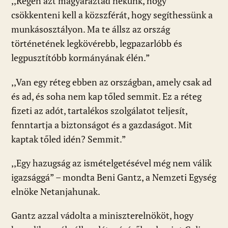
,,Régen azt magyaráztad nekünk, hogy
csökkenteni kell a közszférát, hogy segíthessünk a
munkásosztályon. Ma te állsz az ország
történetének legkövérebb, legpazarlóbb és
legpusztítóbb kormányának élén.”
,,Van egy réteg ebben az országban, amely csak ad
és ad, és soha nem kap tőled semmit. Ez a réteg
fizeti az adót, tartalékos szolgálatot teljesít,
fenntartja a biztonságot és a gazdaságot. Mit
kaptak tőled idén? Semmit.”
,,Egy hazugság az ismételgetésével még nem válik
igazsággá” – mondta Beni Gantz, a Nemzeti Egység
elnöke Netanjahunak.
Gantz azzal vádolta a miniszterelnököt, hogy