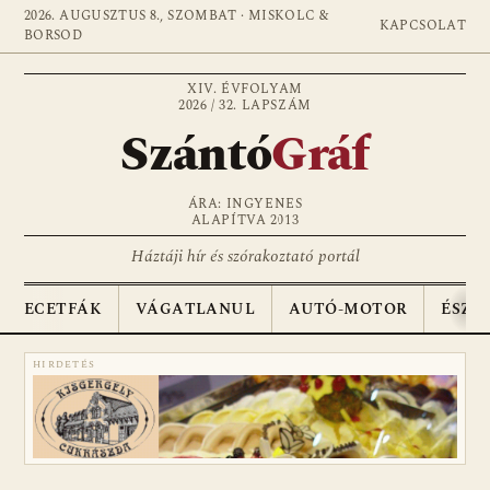
2026. AUGUSZTUS 8., SZOMBAT · MISKOLC &
KAPCSOLAT
BORSOD
XIV. ÉVFOLYAM
2026 / 32. LAPSZÁM
Szántó
Gráf
ÁRA: INGYENES
ALAPÍTVA 2013
Háztáji hír és szórakoztató portál
ECETFÁK
VÁGATLANUL
AUTÓ-MOTOR
ÉSZA
HIRDETÉS