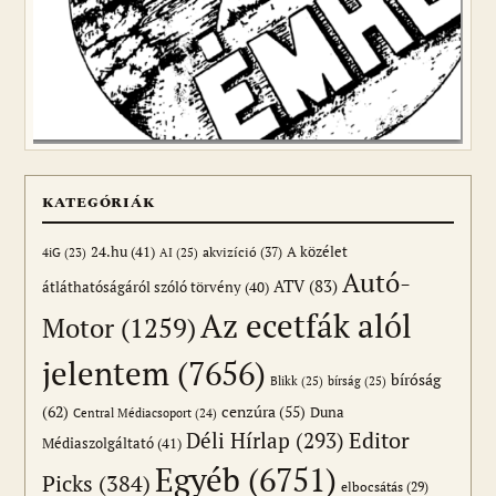
KATEGÓRIÁK
24.hu
(41)
akvizíció
(37)
A közélet
AI
(25)
4iG
(23)
Autó-
ATV
(83)
átláthatóságáról szóló törvény
(40)
Az ecetfák alól
Motor
(1259)
jelentem
(7656)
bíróság
Blikk
(25)
bírság
(25)
(62)
cenzúra
(55)
Duna
Central Médiacsoport
(24)
Editor
Déli Hírlap
(293)
Médiaszolgáltató
(41)
Egyéb
(6751)
Picks
(384)
elbocsátás
(29)