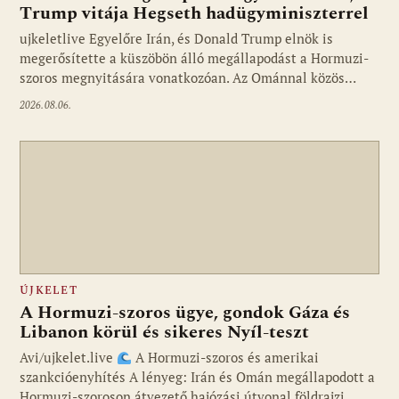
Trump vitája Hegseth hadügyminiszterrel
ujkeletlive Egyelőre Irán, és Donald Trump elnök is
Fotó: ujkelet.live
megerősítette a küszöbön álló megállapodást a Hormuzi-
szoros megnyitására vonatkozóan. Az Ománnal közös…
2026.08.06.
ÚJKELET
A Hormuzi-szoros ügye, gondok Gáza és
Libanon körül és sikeres Nyíl-teszt
Avi/ujkelet.live
A Hormuzi-szoros és amerikai
szankcióenyhítés A lényeg: Irán és Omán megállapodott a
Hormuzi-szoroson átvezető hajózási útvonal földrajzi