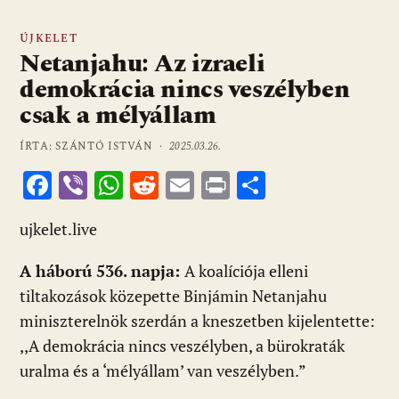
ÚJKELET
Netanjahu: Az izraeli
demokrácia nincs veszélyben
csak a mélyállam
ÍRTA: SZÁNTÓ ISTVÁN ·
2025.03.26.
F
Vi
W
R
E
Pr
O
ac
b
h
e
m
in
ss
ujkelet.live
e
er
at
d
ai
t
za
b
s
di
l
m
A háború 536. napja:
A koalíciója elleni
o
A
t
e
tiltakozások közepette Binjámin Netanjahu
o
p
g
miniszterelnök szerdán a kneszetben kijelentette:
,,A demokrácia nincs veszélyben, a bürokraták
k
p
uralma és a ‘mélyállam’ van veszélyben.”