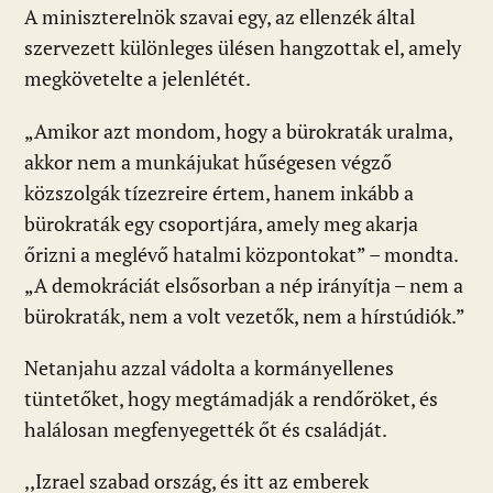
A miniszterelnök szavai egy, az ellenzék által
szervezett különleges ülésen hangzottak el, amely
megkövetelte a jelenlétét.
„Amikor azt mondom, hogy a bürokraták uralma,
akkor nem a munkájukat hűségesen végző
közszolgák tízezreire értem, hanem inkább a
bürokraták egy csoportjára, amely meg akarja
őrizni a meglévő hatalmi központokat” – mondta.
„A demokráciát elsősorban a nép irányítja – nem a
bürokraták, nem a volt vezetők, nem a hírstúdiók.”
Netanjahu azzal vádolta a kormányellenes
tüntetőket, hogy megtámadják a rendőröket, és
halálosan megfenyegették őt és családját.
,,Izrael szabad ország, és itt az emberek