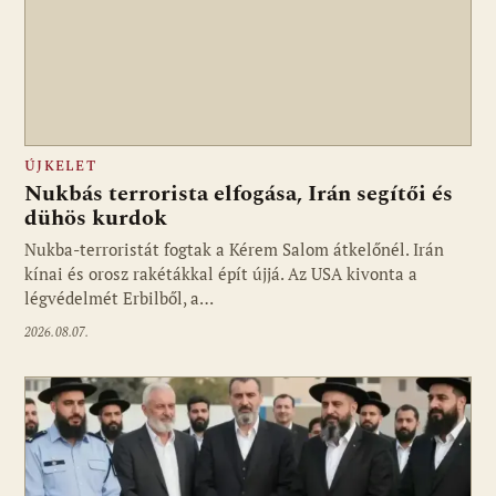
ÚJKELET
Nukbás terrorista elfogása, Irán segítői és
dühös kurdok
Nukba-terroristát fogtak a Kérem Salom átkelőnél. Irán
kínai és orosz rakétákkal épít újjá. Az USA kivonta a
légvédelmét Erbilből, a…
2026.08.07.