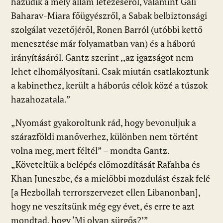
hazudik a mély állam létezéséről, valamint Gali
Baharav-Miara főügyészről, a Sabak belbiztonsági
szolgálat vezetőjéről, Ronen Barról (utóbbi kettő
menesztése már folyamatban van) és a háború
irányításáról. Gantz szerint ,,az igazságot nem
lehet elhomályosítani. Csak miután csatlakoztunk
a kabinethez, került a háborús célok közé a túszok
hazahozatala.”
„Nyomást gyakoroltunk rád, hogy bevonuljuk a
szárazföldi manőverhez, különben nem történt
volna meg, mert féltél” – mondta Gantz.
„Követeltük a belépés előmozdítását Rafahba és
Khan Juneszbe, és a mielőbbi mozdulást észak felé
[a Hezbollah terrorszervezet ellen Libanonban],
hogy ne veszítsünk még egy évet, és erre te azt
mondtad, hogy ‘Mi olyan sürgős?’”