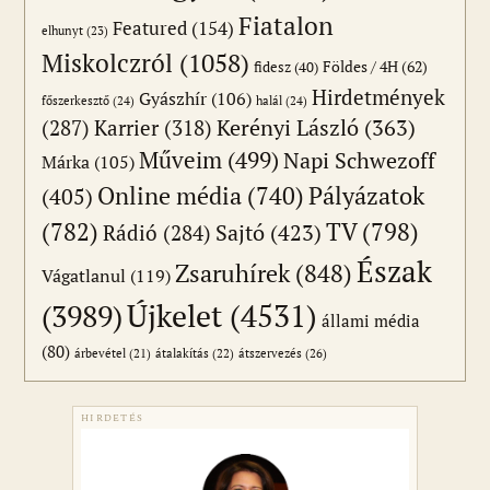
Fiatalon
Featured
(154)
elhunyt
(23)
Miskolczról
(1058)
Földes / 4H
(62)
fidesz
(40)
Hirdetmények
Gyászhír
(106)
főszerkesztő
(24)
halál
(24)
(287)
Karrier
(318)
Kerényi László
(363)
Műveim
(499)
Napi Schwezoff
Márka
(105)
Online média
(740)
Pályázatok
(405)
(782)
TV
(798)
Sajtó
(423)
Rádió
(284)
Észak
Zsaruhírek
(848)
Vágatlanul
(119)
Újkelet
(4531)
(3989)
állami média
(80)
átszervezés
(26)
árbevétel
(21)
átalakítás
(22)
HIRDETÉS