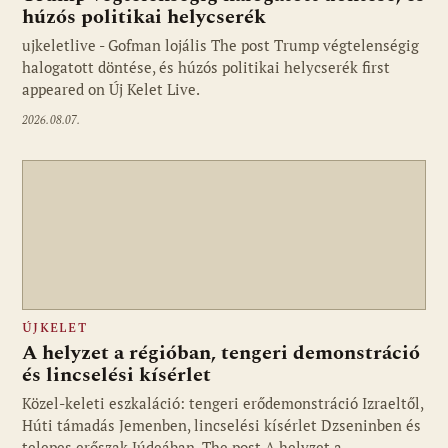
húzós politikai helycserék
ujkeletlive - Gofman lojális The post Trump végtelenségig
Fotó: ujkelet.live
halogatott döntése, és húzós politikai helycserék first
appeared on Új Kelet Live.
2026.08.07.
ÚJKELET
A helyzet a régióban, tengeri demonstráció
és lincselési kísérlet
Közel-keleti eszkaláció: tengeri erődemonstráció Izraeltől,
Húti támadás Jemenben, lincselési kísérlet Dzseninben és
telepes erőszak Júdeában. The post A helyzet a…