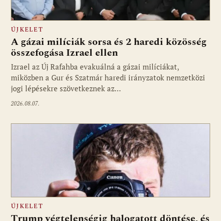
ÚJKELET
A gázai milíciák sorsa és 2 haredi közösség
összefogása Izrael ellen
Izrael az Új Rafahba evakuálná a gázai milíciákat,
miközben a Gur és Szatmár haredi irányzatok nemzetközi
jogi lépésekre szövetkeznek az…
2026.08.07.
ÚJKELET
Trump végtelenségig halogatott döntése, és