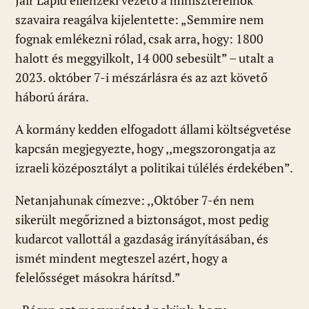
Jair Lapid ellenzéki vezető a miniszterelnök
szavaira reagálva kijelentette: „Semmire nem
fognak emlékezni rólad, csak arra, hogy: 1800
halott és meggyilkolt, 14 000 sebesült” – utalt a
2023. október 7-i mészárlásra és az azt követő
háború árára.
A kormány kedden elfogadott állami költségvetése
kapcsán megjegyezte, hogy ,,megszorongatja az
izraeli középosztályt a politikai túlélés érdekében”.
Netanjahunak címezve: ,,Október 7-én nem
sikerült megőrizned a biztonságot, most pedig
kudarcot vallottál a gazdaság irányításában, és
ismét mindent megteszel azért, hogy a
felelősséget másokra hárítsd.”