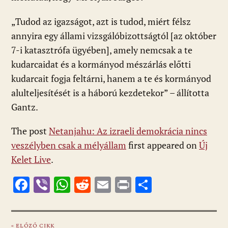
„Tudod az igazságot, azt is tudod, miért félsz
annyira egy állami vizsgálóbizottságtól [az október
7-i katasztrófa ügyében], amely nemcsak a te
kudarcaidat és a kormányod mészárlás előtti
kudarcait fogja feltárni, hanem a te és kormányod
alulteljesítését is a háború kezdetekor” – állította
Gantz.
The post
Netanjahu: Az izraeli demokrácia nincs
veszélyben csak a mélyállam
first appeared on
Új
Kelet Live
.
F
Vi
W
R
E
Pr
O
ac
b
h
e
m
in
ss
e
er
at
d
ai
t
za
« ELŐZŐ CIKK