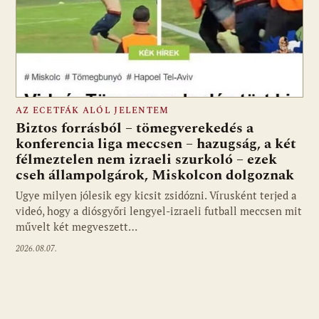
AZ ECETFÁK ALÓL JELENTEM
Biztos forrásból – tömegverekedés a
konferencia liga meccsen – hazugság, a két
félmeztelen nem izraeli szurkoló – ezek
cseh állampolgárok, Miskolcon dolgoznak
Ugye milyen jólesik egy kicsit zsidózni. Vírusként terjed a
videó, hogy a diósgyőri lengyel-izraeli futball meccsen mit
művelt két megveszett…
2026.08.07.