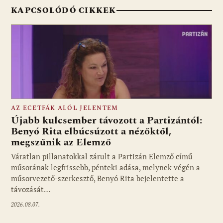
KAPCSOLÓDÓ CIKKEK
AZ ECETFÁK ALÓL JELENTEM
Újabb kulcsember távozott a Partizántól:
Benyó Rita elbúcsúzott a nézőktől,
megszűnik az Elemző
Fotó: media1.hu
Váratlan pillanatokkal zárult a Partizán Elemző című
műsorának legfrissebb, pénteki adása, melynek végén a
műsorvezető-szerkesztő, Benyó Rita bejelentette a
távozását…
2026.08.07.