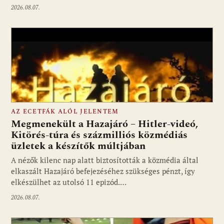
2026.08.07.
AZ ECETFÁK ALÓL JELENTEM
Megmenekült a Hazajáró – Hitler-videó,
Kitörés-túra és százmilliós közmédiás
üzletek a készítők múltjában
Fotó: media1.hu
A nézők kilenc nap alatt biztosították a közmédia által
elkaszált Hazajáró befejezéséhez szükséges pénzt, így
elkészülhet az utolsó 11 epizód.…
2026.08.07.