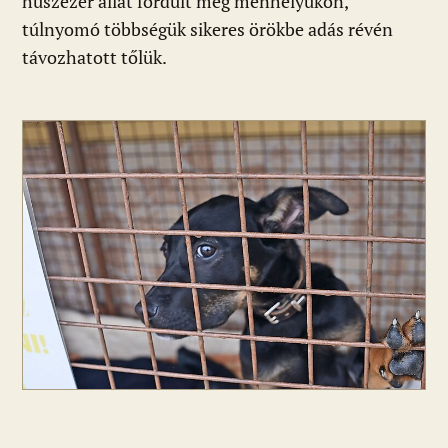
húszezer állat fordult meg menhelyükön,
túlnyomó többségük sikeres örökbe adás révén
távozhatott tőlük.