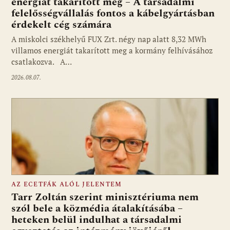
energiát takarított meg – A társadalmi
felelősségvállalás fontos a kábelgyártásban
érdekelt cég számára
A miskolci székhelyű FUX Zrt. négy nap alatt 8,32 MWh
villamos energiát takarított meg a kormány felhívásához
csatlakozva. A…
2026.08.07.
AZ ECETFÁK ALÓL JELENTEM
Tarr Zoltán szerint minisztériuma nem
szól bele a közmédia átalakításába –
heteken belül indulhat a társadalmi
Fotó: media1.hu