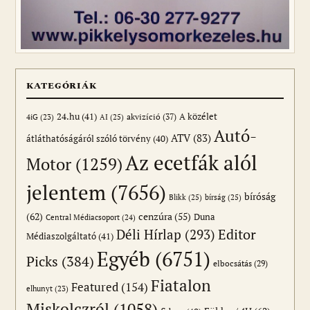
KATEGÓRIÁK
24.hu
(41)
akvizíció
(37)
A közélet
AI
(25)
4iG
(23)
Autó-
ATV
(83)
átláthatóságáról szóló törvény
(40)
Az ecetfák alól
Motor
(1259)
jelentem
(7656)
bíróság
Blikk
(25)
bírság
(25)
(62)
cenzúra
(55)
Duna
Central Médiacsoport
(24)
Editor
Déli Hírlap
(293)
Médiaszolgáltató
(41)
Egyéb
(6751)
Picks
(384)
elbocsátás
(29)
Fiatalon
Featured
(154)
elhunyt
(23)
Miskolczról
(1058)