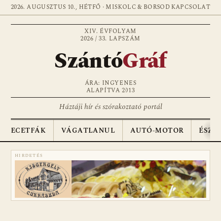
2026. AUGUSZTUS 10., HÉTFŐ · MISKOLC & BORSOD
KAPCSOLAT
XIV. ÉVFOLYAM
2026 / 33. LAPSZÁM
Szántó
Gráf
ÁRA: INGYENES
ALAPÍTVA 2013
Háztáji hír és szórakoztató portál
ECETFÁK
VÁGATLANUL
AUTÓ-MOTOR
ÉSZA
HIRDETÉS