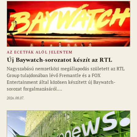
AZ ECETFÁK ALÓL JELENTEM
Új Baywatch-sorozatot készít az RTL
Nagyszabású nemzetközi megállapodás született az RTL
Group tulajdonában lévő Fremantle és a FOX
Fotó: media1.hu
Entertainment által közösen készített új Baywatch-
sorozat forgalmazásáról.…
2026.08.07.