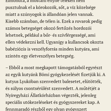
Elmondta, a mostani enyhe teleken nem
pusztulnak el a kórokozók, sőt, a víz közelsége
miatt a szúnyogok is állandóan jelen vannak.
Kisebb számban, de télen is. Ezek a rovarok pedig
számos betegséget okozó fertőzés hordozói
lehetnek, például a bőr- és szívférgességé, ami
ellen védekezni kell. Ugyanígy a kullancsok okozta
babéziózis is veszélyforrás minden kutyára, ami
szintén egy életveszélyes betegség.
– Ebből a most megkapott támogatásból egyrészt
az egyik kutyánk Bömi gyógykezelését fizetjük ki. A
kutyus Lyukóban szenvedett balesetet, elütötték,
és súlyos csontsérülést szenvedett. A műtétjét a
Nyíregyházi Állatkórházban végezték, jelenleg
speciális utókezeléseket és gyógyszereket kap. A
fennmaradó részből egy olyan gyógyszert