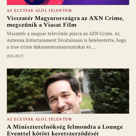
AZ ECETFÁK ALÓL JELENTEM
Visszatér Magyarországra az AXN Crime,
megszűnik a Viasat Film
Visszatér a magyar televíziós piacra az AXN Crime. Az
Fotó: media1.hu
Antenna Entertainment hivatalosan is bejelentette, hogy
a true crime dokumentumsorozatokat és…
2026.08.07.
AZ ECETFÁK ALÓL JELENTEM
A Miniszterelnökség felmondta a Lounge
Eventtel kötött keretszerződését