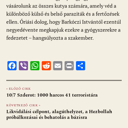
vásárolunk az összes kutya számára, amely véd a
különböző külső és belső paraziták és a fertőzések
ellen. Óriási dolog, hogy Barkóczi Istvántól ezentúl
negyedévente megkapjuk ezekre a gyógyszerekre a
fedezetet – hangsúlyozta a szakember.
F
Vi
W
R
E
Pr
O
ac
b
h
e
m
in
ss
e
er
at
d
ai
t
za
« ELŐZŐ CIKK
b
s
di
l
m
10/7 Szderot: 1000 harcos 41 terroristára
o
A
t
e
KÖVETKEZŐ CIKK »
o
p
g
Likvidálási célpont, alagúthelyzet, a Hezbollah
próbálkozásai és behatolás a bázisra
k
p