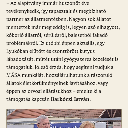
– Az alapítvány immár huszonöt éve
tevékenykedik, így tapasztalt és megbízható
partner az állatmentésben. Nagyon sok állatot
mentettek már meg eddig is, legyen szó elhagyott,
kóborló állatról, sérülésről, balesetből fakadó
problémákról. Ez utóbbi éppen aktuális, egy
Lyukóban elütött és csonttörött kutyus
lábadozását, műtét utáni gyógyszeres kezelését is
támogatjuk. Jóleső érzés, hogy segíteni tudjuk a
MÁSA munkáját, hozzájárulhatunk a rászoruló
állatok életkörülményeinek javításához, vagy
éppen az orvosi ellátásukhoz – emelte ki a
támogatás kapcsán
Barkóczi István
.