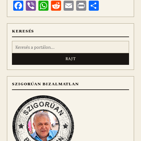
Facebook
Viber
WhatsApp
Reddit
Email
Print
Ossza
meg
KERESÉS
Keresés:
SZIGORÚAN BIZALMATLAN