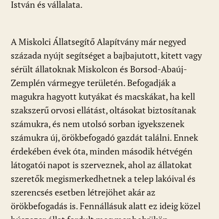
István és vállalata.
A Miskolci Állatsegítő Alapítvány már negyed
százada nyújt segítséget a bajbajutott, kitett vagy
sérült állatoknak Miskolcon és Borsod-Abaúj-
Zemplén vármegye területén. Befogadják a
magukra hagyott kutyákat és macskákat, ha kell
szakszerű orvosi ellátást, oltásokat biztosítanak
számukra, és nem utolsó sorban igyekszenek
számukra új, örökbefogadó gazdát találni. Ennek
érdekében évek óta, minden második hétvégén
látogatói napot is szerveznek, ahol az állatokat
szeretők megismerkedhetnek a telep lakóival és
szerencsés esetben létrejöhet akár az
örökbefogadás is. Fennállásuk alatt ez ideig közel