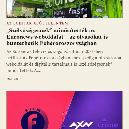
AZ ECETFÁK ALÓL JELENTEM
„Szélsőségesnek” minősítették az
Euronews weboldalát – az olvasókat is
büntethetik Fehéroroszországban
Fotó: media1.hu
Az Euronews televíziós sugárzását már 2021-ben
betiltották Fehéroroszországban, most pedig a hírcsatorna
weboldalát és digitális tartalmait is „szélsőségesnek”
minősítették. Az…
2026.08.07.