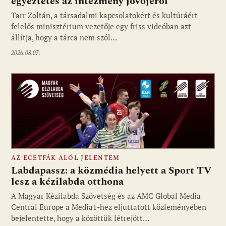
egyeztetés az intézmény jövőjéről
Tarr Zoltán, a társadalmi kapcsolatokért és kultúráért
felelős minisztérium vezetője egy friss videóban azt
állítja, hogy a tárca nem szól…
2026.08.07.
AZ ECETFÁK ALÓL JELENTEM
Labdapassz: a közmédia helyett a Sport TV
lesz a kézilabda otthona
A Magyar Kézilabda Szövetség és az AMC Global Media
Fotó: media1.hu
Central Europe a Media1-hez eljuttatott közleményében
bejelentette, hogy a közöttük létrejött…