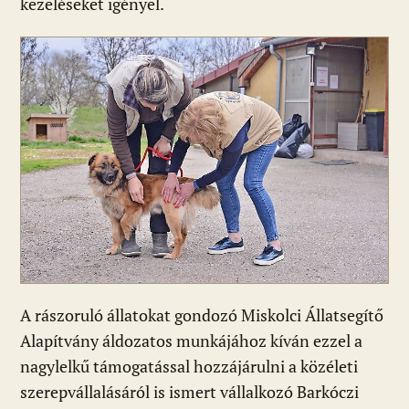
kezeléseket igényel.
A rászoruló állatokat gondozó Miskolci Állatsegítő
Alapítvány áldozatos munkájához kíván ezzel a
nagylelkű támogatással hozzájárulni a közéleti
szerepvállalásáról is ismert vállalkozó Barkóczi