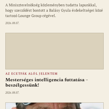
A Miniszterelnökség közleményben tudatta lapunkkal,
Fotó: media1.hu
hogy szerződést bontott a Balásy Gyula érdekeltségei közé
tartozó Lounge Group cégével.
2026.08.07.
AZ ECETFÁK ALÓL JELENTEM
Mesterséges intelligencia futtatása –
beszélgessünk!
2026.08.07.