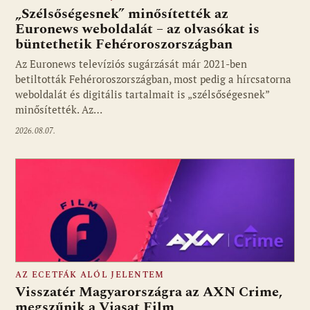
„Szélsőségesnek” minősítették az
Euronews weboldalát – az olvasókat is
büntethetik Fehéroroszországban
Fotó: media1.hu
Az Euronews televíziós sugárzását már 2021-ben
betiltották Fehéroroszországban, most pedig a hírcsatorna
weboldalát és digitális tartalmait is „szélsőségesnek”
minősítették. Az…
2026.08.07.
AZ ECETFÁK ALÓL JELENTEM
Visszatér Magyarországra az AXN Crime,
megszűnik a Viasat Film