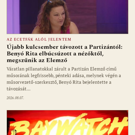
AZ ECETFÁK ALÓL JELENTEM
Újabb kulcsember távozott a Partizántól:
Benyó Rita elbúcsúzott a nézőktől,
megszűnik az Elemző
Fotó: media1.hu
Váratlan pillanatokkal zárult a Partizán Elemző című
műsorának legfrissebb, pénteki adása, melynek végén a
műsorvezető-szerkesztő, Benyó Rita bejelentette a
távozását…
2026.08.07.