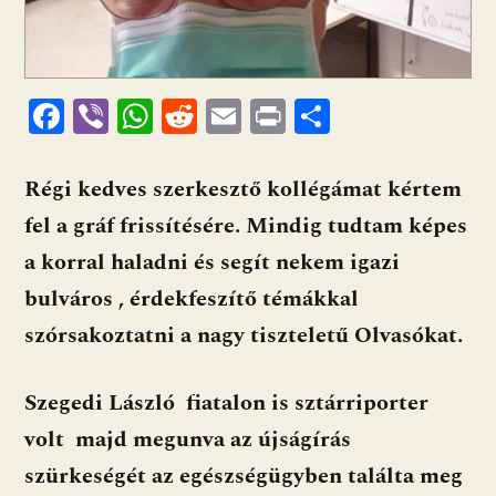
F
Vi
W
R
E
Pr
O
ac
b
h
e
m
in
ss
e
er
at
d
ai
t
za
Régi kedves szerkesztő kollégámat kértem
b
s
di
l
m
fel a gráf frissítésére. Mindig tudtam képes
o
A
t
e
a korral haladni és segít nekem igazi
o
p
g
bulváros , érdekfeszítő témákkal
k
p
szórsakoztatni a nagy tiszteletű Olvasókat.
Szegedi László fiatalon is sztárriporter
volt majd megunva az újságírás
szürkeségét az egészségügyben találta meg