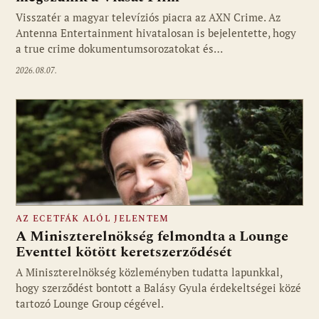
Visszatér a magyar televíziós piacra az AXN Crime. Az
Fotó: media1.hu
Antenna Entertainment hivatalosan is bejelentette, hogy
a true crime dokumentumsorozatokat és…
2026.08.07.
AZ ECETFÁK ALÓL JELENTEM
A Miniszterelnökség felmondta a Lounge
Eventtel kötött keretszerződését
A Miniszterelnökség közleményben tudatta lapunkkal,
Fotó: media1.hu
hogy szerződést bontott a Balásy Gyula érdekeltségei közé
tartozó Lounge Group cégével.