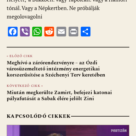
tónál. Vagy a Népkertben. Ne próbálják
megolovagolni
F
Vi
W
R
E
Pr
O
ac
b
h
e
m
in
ss
e
er
at
d
ai
t
za
« ELŐZŐ CIKK
b
s
di
l
m
Meghívó a zárórendezvényre – az Ózdi
o
A
t
e
városüzemeltető intézmény energetikai
korszerűsítése a Széchenyi Terv keretében
o
p
g
KÖVETKEZŐ CIKK »
k
p
Miután megkerülte Zamirt, befejezi katonai
pályafutását a Sabak élére jelölt Zini
KAPCSOLÓDÓ CIKKEK