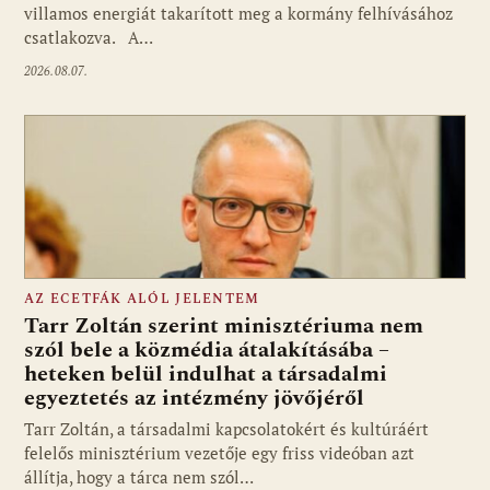
villamos energiát takarított meg a kormány felhívásához
csatlakozva. A…
2026.08.07.
AZ ECETFÁK ALÓL JELENTEM
Tarr Zoltán szerint minisztériuma nem
szól bele a közmédia átalakításába –
heteken belül indulhat a társadalmi
Fotó: media1.hu
egyeztetés az intézmény jövőjéről
Tarr Zoltán, a társadalmi kapcsolatokért és kultúráért
felelős minisztérium vezetője egy friss videóban azt
állítja, hogy a tárca nem szól…