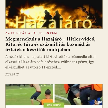
AZ ECETFÁK ALÓL JELENTEM
Megmenekült a Hazajáró – Hitler-videó,
Kitörés-túra és százmilliós közmédiás
üzletek a készítők múltjában
Fotó: media1.hu
A nézők kilenc nap alatt biztosították a közmédia által
elkaszált Hazajáró befejezéséhez szükséges pénzt, így
elkészülhet az utolsó 11 epizód.…
2026.08.07.