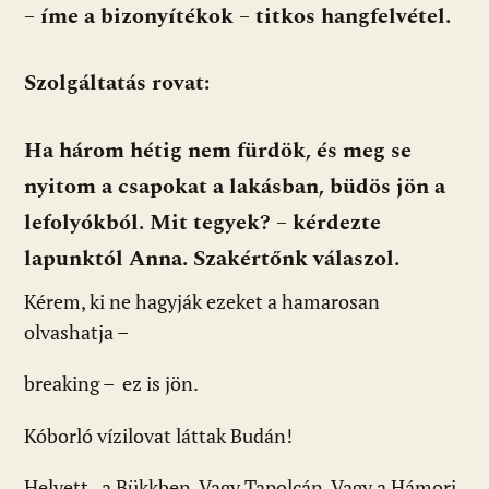
– íme a bizonyítékok – titkos hangfelvétel.
Szolgáltatás rovat:
Ha három hétig nem fürdök, és meg se
nyitom a csapokat a lakásban, büdös jön a
lefolyókból. Mit tegyek? – kérdezte
lapunktól Anna. Szakértőnk válaszol.
Kérem, ki ne hagyják ezeket a hamarosan
olvashatja –
breaking – ez is jön.
Kóborló vízilovat láttak Budán!
Helyett, a Bükkben. Vagy Tapolcán. Vagy a Hámori