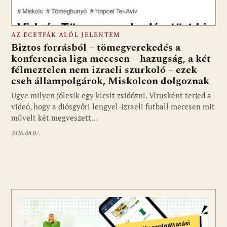
AZ ECETFÁK ALÓL JELENTEM
Biztos forrásból – tömegverekedés a
konferencia liga meccsen – hazugság, a két
félmeztelen nem izraeli szurkoló – ezek
cseh állampolgárok, Miskolcon dolgoznak
Ugye milyen jólesik egy kicsit zsidózni. Vírusként terjed a
videó, hogy a diósgyőri lengyel-izraeli futball meccsen mit
művelt két megveszett…
2026.08.07.