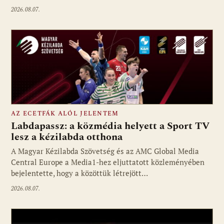
2026.08.07.
AZ ECETFÁK ALÓL JELENTEM
Labdapassz: a közmédia helyett a Sport TV
lesz a kézilabda otthona
A Magyar Kézilabda Szövetség és az AMC Global Media
Fotó: media1.hu
Central Europe a Media1-hez eljuttatott közleményében
bejelentette, hogy a közöttük létrejött…
2026.08.07.