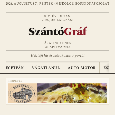
2026. AUGUSZTUS 7., PÉNTEK · MISKOLC & BORSOD
KAPCSOLAT
XIV. ÉVFOLYAM
2026 / 32. LAPSZÁM
Szántó
Gráf
ÁRA: INGYENES
ALAPÍTVA 2013
Háztáji hír és szórakoztató portál
ECETFÁK
VÁGATLANUL
AUTÓ-MOTOR
ÉSZA
HIRDETÉS