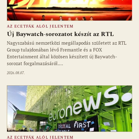
AZ ECETFÁK ALÓL JELENTEM
Új Baywatch-sorozatot készít az RTL
Nagyszabású nemzetközi megállapodás született az RTL
Group tulajdonában lévő Fremantle és a FOX
Fotó: media1.hu
Entertainment által közösen készített új Baywatch-
sorozat forgalmazásáról.…
2026.08.07.
AZ ECETFÁK ALÓL JELENTEM