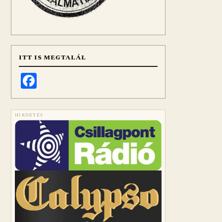
ITT IS MEGTALÁL
Facebook
HIRDETÉS