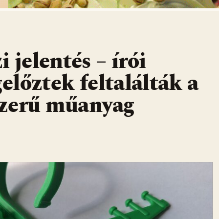
 jelentés – írói
lőztek feltalálták a
yszerű műanyag