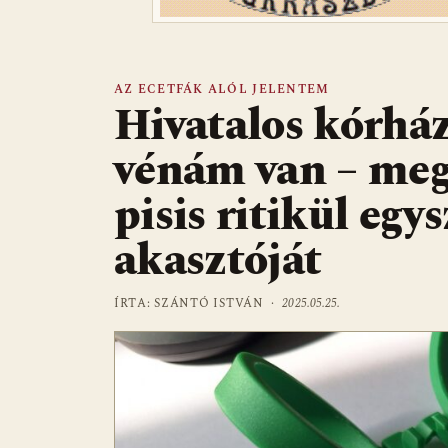
AZ ECETFÁK ALÓL JELENTEM
Hivatalos kórházi
vénám van – mege
pisis ritikül eg
akasztóját
ÍRTA: SZÁNTÓ ISTVÁN ·
2025.05.25.