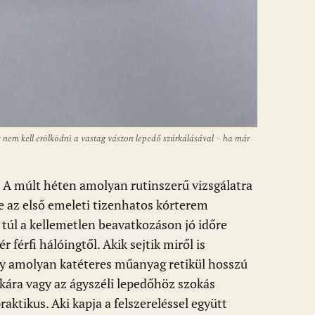
em kell erölködni a vastag vászon lepedő szúrkálásával – ha már
. A múlt héten amolyan rutinszerű vizsgálatra
e az első emeleti tizenhatos kórterem
túl a kellemetlen beavatkozáson jó időre
férfi hálóingtől. Akik sejtik miről is
egy amolyan katéteres műanyag retikül hosszú
rkára vagy az ágyszéli lepedőhöz szokás
aktikus. Aki kapja a felszereléssel együtt