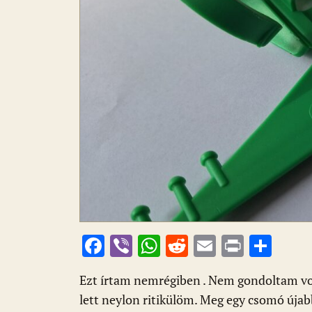
F
Vi
W
R
E
Pr
O
ac
b
h
e
m
in
ss
Ezt írtam nemrégiben . Nem gondoltam voln
e
er
at
d
ai
t
za
lett neylon ritikülöm. Meg egy csomó úja