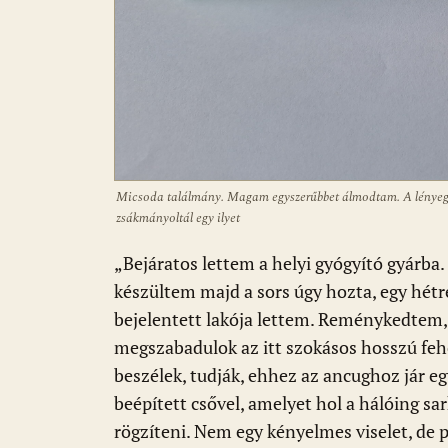
Micsoda találmány. Magam egyszerűbbet álmodtam. A lényeg n
zsákmányoltál egy ilyet
„Bejáratos lettem a helyi gyógyító gyárba
készültem majd a sors úgy hozta, egy hétr
bejelentett lakója lettem. Reménykedtem, 
megszabadulok az itt szokásos hosszú fehér 
beszélek, tudják, ehhez az ancughoz jár 
beépített csővel, amelyet hol a hálóing sa
rögzíteni. Nem egy kényelmes viselet, de pr