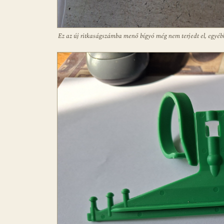
Ez az új ritkaságszámba menő bígyó még nem terjedt el, egyéb