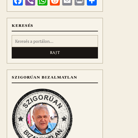
Facebook
Viber
WhatsApp
Reddit
Email
Print
Ossza
meg
KERESÉS
Keresés:
SZIGORÚAN BIZALMATLAN