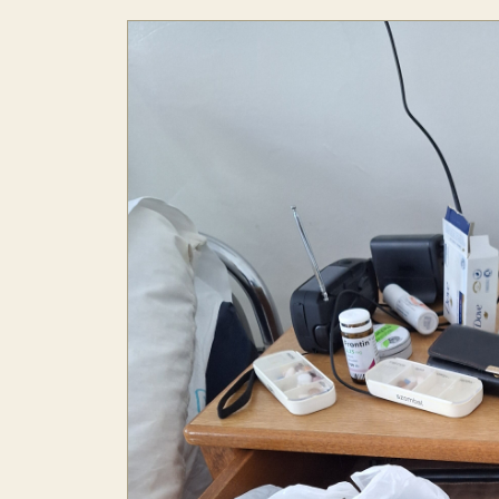
b
s
di
l
m
o
A
t
e
o
p
g
k
p