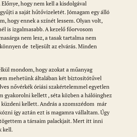
. Előnye, hogy nem kell a kisdolgával
gyűjti a saját hűtővizeletét. Jómagam egy álló
, hogy ennek a színét lessem. Olyan volt,
nnél is izgalmasabb. A kezelő főorvosom
almasárga nem lesz, a tasak tartalma nem
könnyen de teljesült az elvárás. Minden
nélkül mondom, hogy azokat a műanyag
 sem mehetünk általában két bíztosítótűvel
kedves nővérkék óriási szakértelemmel egyetlen
m gyakorolni kellett , séta közben a hálóinghez
él küzdeni kellett. András a szomszédom már
kózni így aztán ezt is magamra vállaltam. Úgy
tögettem a társaim palackjait. Mert itt inni
 kell.