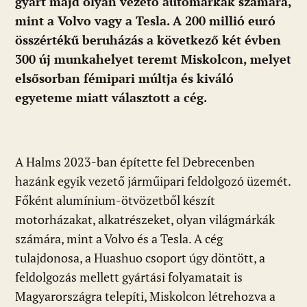
gyárt majd olyan vezető autómárkák számára,
mint a Volvo vagy a Tesla. A 200 millió euró
összértékű beruházás a következő két évben
300 új munkahelyet teremt Miskolcon, melyet
elsősorban fémipari múltja és kiváló
egyeteme miatt választott a cég.
A Halms 2023-ban építette fel Debrecenben
hazánk egyik vezető járműipari feldolgozó üzemét.
Főként alumínium-ötvözetből készít
motorházakat, alkatrészeket, olyan világmárkák
számára, mint a Volvo és a Tesla. A cég
tulajdonosa, a Huashuo csoport úgy döntött, a
feldolgozás mellett gyártási folyamatait is
Magyarországra telepíti, Miskolcon létrehozva a