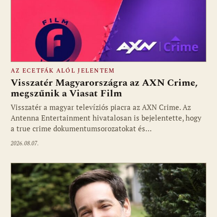
AZ ECETFÁK ALÓL JELENTEM
Visszatér Magyarországra az AXN Crime,
megszűnik a Viasat Film
Visszatér a magyar televíziós piacra az AXN Crime. Az
Fotó: media1.hu
Antenna Entertainment hivatalosan is bejelentette, hogy
a true crime dokumentumsorozatokat és…
2026.08.07.