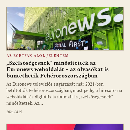
AZ ECETFÁK ALÓL JELENTEM
„Szélsőségesnek” minősítették az
Euronews weboldalát – az olvasókat is
büntethetik Fehéroroszországban
Fotó: media1.hu
Az Euronews televíziós sugárzását már 2021-ben
betiltották Fehéroroszországban, most pedig a hírcsatorna
weboldalát és digitális tartalmait is „szélsőségesnek”
minősítették. Az…
2026.08.07.