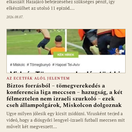
elkaszált Hazajáró befejezéséhez szükséges pénzt, így
elkészülhet az utolsó 11 epizód.…
2026.08.07.
AZ ECETFÁK ALÓL JELENTEM
Biztos forrásból – tömegverekedés a
konferencia liga meccsen – hazugság, a két
félmeztelen nem izraeli szurkoló – ezek
cseh állampolgárok, Miskolcon dolgoznak
Ugye milyen jólesik egy kicsit zsidózni. Vírusként terjed a
videó, hogy a diósgyőri lengyel-izraeli futball meccsen mit
művelt két megveszett…