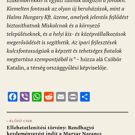
szakemberekkel is együtt tudnak dolgozni a jövőben.
Kiemelten fontosak az olyan új beruházások, mint a
Halms Hungary Kft. üzeme, amelyek jelentős fejlődést
biztosíthatnak Miskolcnak és a környező
településeknek, és a helyi kis- és középvállalkozások
megerősödését is segíthetik. Az ipari fejlesztések
kulcsfontosságúak a képzett és tehetséges fiatalok
megtartása szempontjából is” –
húzza alá Csöbör
Katalin, a térség országgyűlési képviselője.
F
Vi
W
R
E
Pr
O
ac
b
h
e
m
in
ss
e
er
at
d
ai
t
za
« ELŐZŐ CIKK
b
s
di
l
m
Ellehetetlenítési törvény: Rendhagyó
kezdeményezést indít a Magyar Narancs