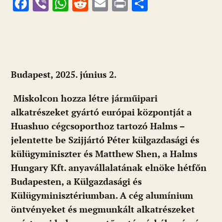
F
Vi
W
R
E
Pr
O
ac
b
h
e
m
in
ss
e
er
at
d
ai
t
za
b
s
di
l
m
o
A
t
e
Budapest, 2025. június 2.
o
p
g
k
p
Miskolcon hozza létre járműipari
alkatrészeket gyártó európai központját a
Huashuo cégcsoporthoz tartozó Halms –
jelentette be Szijjártó Péter külgazdasági és
külügyminiszter és
Matthew Shen, a Halms
Hungary Kft.
anyavállalatának elnöke hétfőn
Budapesten, a Külgazdasági és
Külügyminisztériumban. A cég alumínium
öntvényeket és megmunkált alkatrészeket