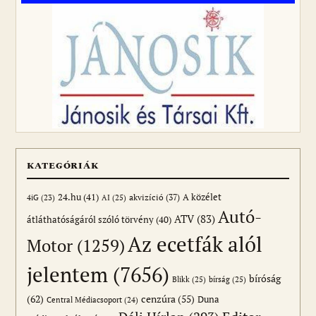
KATEGÓRIÁK
24.hu
(41)
akvizíció
(37)
A közélet
AI
(25)
4iG
(23)
Autó-
ATV
(83)
átláthatóságáról szóló törvény
(40)
Az ecetfák alól
Motor
(1259)
jelentem
(7656)
bíróság
Blikk
(25)
bírság
(25)
(62)
cenzúra
(55)
Duna
Central Médiacsoport
(24)