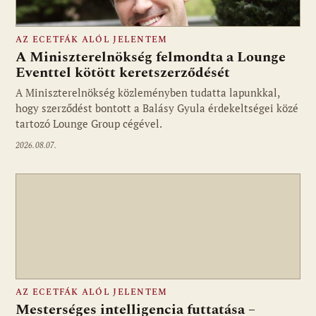
AZ ECETFÁK ALÓL JELENTEM
A Miniszterelnökség felmondta a Lounge
Eventtel kötött keretszerződését
A Miniszterelnökség közleményben tudatta lapunkkal,
Fotó: media1.hu
hogy szerződést bontott a Balásy Gyula érdekeltségei közé
tartozó Lounge Group cégével.
2026.08.07.
AZ ECETFÁK ALÓL JELENTEM
Mesterséges intelligencia futtatása –