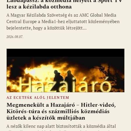
Labdapassz: a közmédia helyett a Sport TV
lesz a kézilabda otthona
A Magyar Kézilabda Szövetség és az AMC Global Media
Fotó: media1.hu
Central Europe a Media1-hez eljuttatott közleményében
bejelentette, hogy a közöttük létrejött…
2026.08.07.
AZ ECETFÁK ALÓL JELENTEM
Megmenekült a Hazajáró – Hitler-videó,
Kitörés-túra és százmilliós közmédiás
üzletek a készítők múltjában
Fotó: media1.hu
A nézők kilenc nap alatt biztosították a közmédia által