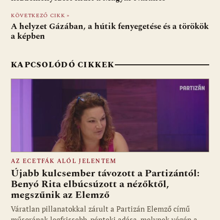
o
A
t
e
o
p
g
KÖVETKEZŐ CIKK »
A helyzet Gázában, a hútik fenyegetése és a törökök
k
p
a képben
KAPCSOLÓDÓ CIKKEK
AZ ECETFÁK ALÓL JELENTEM
Újabb kulcsember távozott a Partizántól:
Benyó Rita elbúcsúzott a nézőktől,
megszűnik az Elemző
Fotó: media1.hu
Váratlan pillanatokkal zárult a Partizán Elemző című
műsorának legfrissebb, pénteki adása, melynek végén a