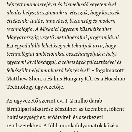
képzett munkaerejével és kiemelkedő egyetemével
ideális helyszín számunkra. Hisszük, hogy közösek
értékeink: tudás, innováció, biztonság és modern
technológia. A Miskolci Egyetem büszkélkedhet
Magyarország vezető metallográfiai programjával.
Ezt egyedülálló lehetőségnek tekintjük arra, hogy
technológiai ambícióinkat összehangoljuk a helyi
egyetemi kiválósággal, a tehetségek fejlesztésével és
felkészült helyi munkaerő képzésével
” – fogalmazott
Matthew Shen, a Halms Hungary Kft. és a Huashuo
Technology ügyvezetője.
Az ügyvezető szerint évi 1-2 millió darab
járműipari alkatrész készülhet az üzemben, főként
hajtásegységhez, erőátviteli és szerkezeti
rendszerekhez. A főbb munkafolyamatok közé a