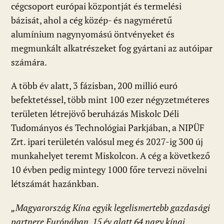
cégcsoport európai központját és termelési
bázisát, ahol a cég közép- és nagyméretű
alumínium nagynyomású öntvényeket és
megmunkált alkatrészeket fog gyártani az autóipar
számára.
A több év alatt, 3 fázisban, 200 millió euró
befektetéssel, több mint 100 ezer négyzetméteres
területen létrejövő beruházás Miskolc Déli
Tudományos és Technológiai Parkjában, a NIPÜF
Zrt. ipari területén valósul meg és 2027-ig 300 új
munkahelyet teremt Miskolcon. A cég a következő
10 évben pedig mintegy 1000 főre tervezi növelni
létszámát hazánkban.
„Magyarország Kína egyik legelismertebb gazdasági
partnere Európában. 15 év alatt 64 nagy kínai