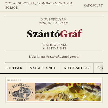
2026. AUGUSZTUS 8., SZOMBAT · MISKOLC &
KAPCSOLAT
BORSOD
XIV. ÉVFOLYAM
2026 / 32. LAPSZÁM
Szántó
Gráf
ÁRA: INGYENES
ALAPÍTVA 2013
Háztáji hír és szórakoztató portál
ECETFÁK
VÁGATLANUL
AUTÓ-MOTOR
ÉSZA
HIRDETÉS