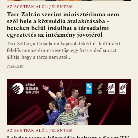
AZ ECETFÁK ALÓL JELENTEM
Tarr Zoltán szerint minisztériuma nem
szól bele a közmédia átalakításába –
heteken belül indulhat a társadalmi
Fotó: media1.hu
egyeztetés az intézmény jövőjéről
Tarr Zoltán, a társadalmi kapcsolatokért és kultúráért
felelős minisztérium vezetője egy friss videóban azt
állítja, hogy a tárca nem szól…
2026.08.07.
AZ ECETFÁK ALÓL JELENTEM