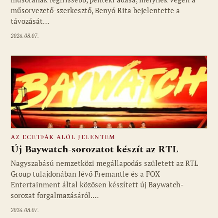
műsorvezető-szerkesztő, Benyó Rita bejelentette a
távozását…
2026.08.07.
AZ ECETFÁK ALÓL JELENTEM
Új Baywatch-sorozatot készít az RTL
Nagyszabású nemzetközi megállapodás született az RTL
Group tulajdonában lévő Fremantle és a FOX
Fotó: media1.hu
Entertainment által közösen készített új Baywatch-
sorozat forgalmazásáról.…
2026.08.07.