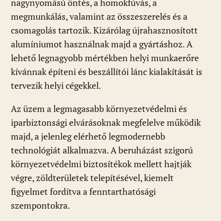
nagynyomású öntés, a homokfúvás, a
megmunkálás, valamint az összeszerelés és a
csomagolás tartozik. Kizárólag újrahasznosított
alumíniumot használnak majd a gyártáshoz. A
lehető legnagyobb mértékben helyi munkaerőre
kívánnak építeni és beszállítói lánc kialakítását is
tervezik helyi cégekkel.
Az üzem a legmagasabb környezetvédelmi és
iparbiztonsági elvárásoknak megfelelve működik
majd, a jelenleg elérhető legmodernebb
technológiát alkalmazva. A beruházást szigorú
környezetvédelmi biztosítékok mellett hajtják
végre, zöldterületek telepítésével, kiemelt
figyelmet fordítva a fenntarthatósági
szempontokra.