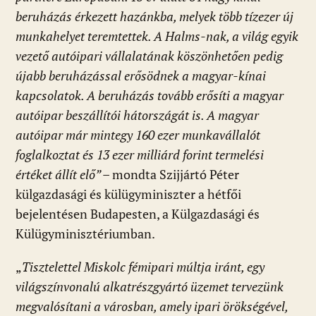
beruházás érkezett hazánkba, melyek több tízezer új
munkahelyet teremtettek. A Halms-nak, a világ egyik
vezető autóipari vállalatának köszönhetően pedig
újabb beruházással erősödnek a magyar-kínai
kapcsolatok. A beruházás tovább erősíti a magyar
autóipar beszállítói hátországát is. A magyar
autóipar már mintegy 160 ezer munkavállalót
foglalkoztat és 13 ezer milliárd forint termelési
értéket állít elő” –
mondta Szijjártó Péter
külgazdasági és külügyminiszter a hétfői
bejelentésen Budapesten, a Külgazdasági és
Külügyminisztériumban.
„
Tisztelettel Miskolc fémipari múltja iránt, egy
világszínvonalú alkatrészgyártó üzemet tervezünk
megvalósítani a városban, amely ipari örökségével,