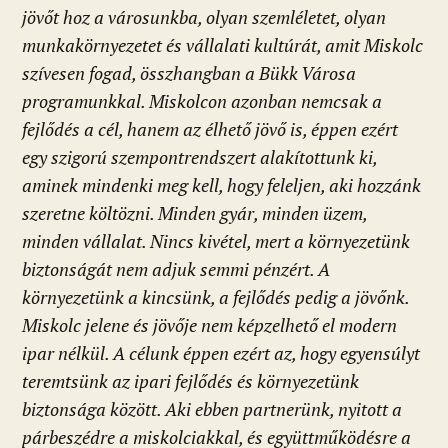
jövőt hoz a városunkba, olyan szemléletet, olyan
munkakörnyezetet és vállalati kultúrát, amit Miskolc
szívesen fogad, összhangban a Bükk Városa
programunkkal. Miskolcon azonban nemcsak a
fejlődés a cél, hanem az élhető jövő is, éppen ezért
egy szigorú szempontrendszert alakítottunk ki,
aminek mindenki meg kell, hogy feleljen, aki hozzánk
szeretne költözni. Minden gyár, minden üzem,
minden vállalat. Nincs kivétel, mert a környezetünk
biztonságát nem adjuk semmi pénzért. A
környezetünk a kincsünk, a fejlődés pedig a jövőnk.
Miskolc jelene és jövője nem képzelhető el modern
ipar nélkül. A célunk éppen ezért az, hogy egyensúlyt
teremtsünk az ipari fejlődés és környezetünk
biztonsága között. Aki ebben partnerünk, nyitott a
párbeszédre a miskolciakkal, és együttműködésre a