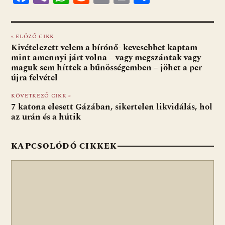
ac
b
h
e
m
in
ss
e
er
at
d
ai
t
za
« ELŐZŐ CIKK
b
s
di
l
m
Kivételezett velem a bírónő- kevesebbet kaptam
o
A
t
e
mint amennyi járt volna – vagy megszántak vagy
maguk sem híttek a bűnösségemben – jöhet a per
o
p
g
újra felvétel
k
p
KÖVETKEZŐ CIKK »
7 katona elesett Gázában, sikertelen likvidálás, hol
az urán és a hútik
KAPCSOLÓDÓ CIKKEK