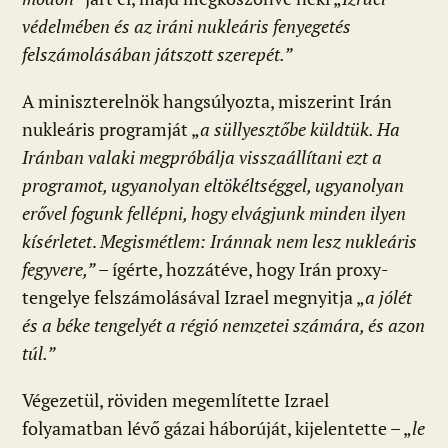
védelmében és az iráni nukleáris fenyegetés
felszámolásában játszott szerepét.”
A miniszterelnök hangsúlyozta, miszerint Irán
nukleáris programját „
a süllyesztőbe küldtük. Ha
Iránban valaki megpróbálja visszaállítani ezt a
programot, ugyanolyan eltökéltséggel, ugyanolyan
erővel fogunk fellépni, hogy elvágjunk minden ilyen
kísérletet
.
Megismétlem: Iránnak nem lesz nukleáris
fegyvere,”
– ígérte, hozzátéve, hogy Irán proxy-
tengelye felszámolásával Izrael megnyitja „
a jólét
és a béke tengelyét a régió nemzetei számára, és azon
túl.”
Végezetül, röviden megemlítette Izrael
folyamatban lévő gázai háborúját, kijelentette – „
le