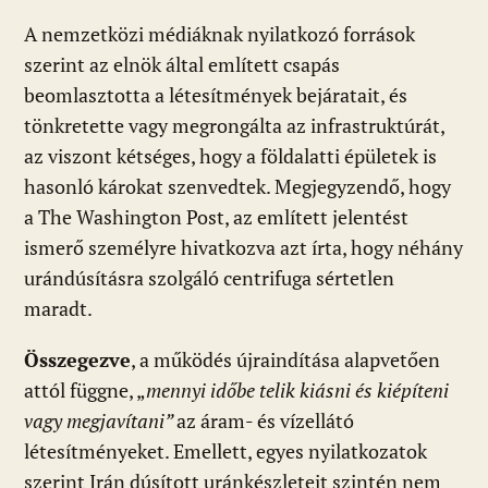
A nemzetközi médiáknak nyilatkozó források
szerint az elnök által említett csapás
beomlasztotta a létesítmények bejáratait, és
tönkretette vagy megrongálta az infrastruktúrát,
az viszont kétséges, hogy a földalatti épületek is
hasonló károkat szenvedtek. Megjegyzendő, hogy
a The Washington Post, az említett jelentést
ismerő személyre hivatkozva azt írta, hogy néhány
urándúsításra szolgáló centrifuga sértetlen
maradt.
Összegezve
, a működés újraindítása alapvetően
attól függne, „
mennyi időbe telik kiásni és kiépíteni
vagy megjavítani”
az áram- és vízellátó
létesítményeket. Emellett, egyes nyilatkozatok
szerint Irán dúsított uránkészleteit szintén nem