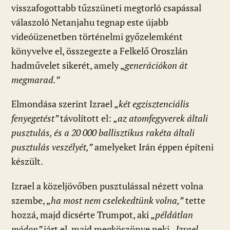
visszafogottabb tűzszüneti megtorló csapással
válaszoló Netanjahu tegnap este újabb
videóüzenetben történelmi győzelemként
könyvelve el, összegezte a Felkelő Oroszlán
hadművelet sikerét, amely „
generációkon át
megmarad.”
Elmondása szerint Izrael „
két egzisztenciális
fenyegetést”
távolított el: „
az atomfegyverek általi
pusztulás, és a 20 000 ballisztikus rakéta általi
pusztulás veszélyét,”
amelyeket Irán éppen építeni
készült.
Izrael a közeljövőben pusztulással nézett volna
szembe, „
ha most nem cselekedtünk volna,”
tette
hozzá, majd dicsérte Trumpot, aki „
példátlan
módon”
járt el, majd megköszönve neki „
Izrael