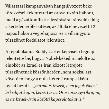
Választási kampányában hangsúlyozott béke
törekvései, tekintettel az orosz-ukrán háború,
majd a gázai konfliktus lezárására irányuló eddig
sikertelen erőfeszítései, az általa elnevezett 12
napos háború végrehajtása, és a villámgyors
tűzszünet fordulatot jelenthet.
A republikánus Buddy Carter képviselő tegnap
jelentette be, hogy a Nobel-békedíjra jelölte az
elnököt az Izrael és Irán között létrejött
tűzszünetnek köszönhetően, nem sokkal azt
követően, hogy a múlt héten Trump akként
nyilatkozott – „
bármit is teszek, nem fogok Nobel-
békedíjat kapni, beleértve az Oroszország-Ukrajna,
és az Izrael-Irán közötti kapcsolatokat is.”