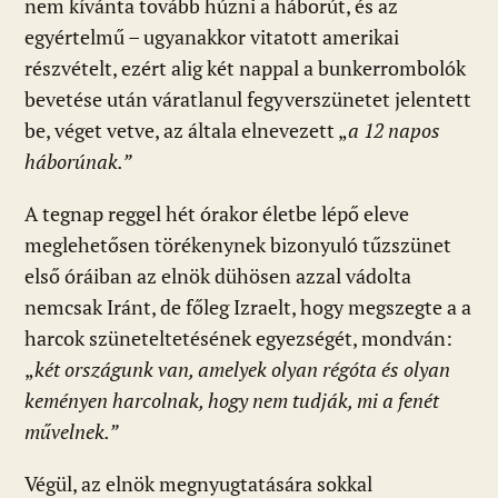
nem kívánta tovább húzni a háborút, és az
egyértelmű – ugyanakkor vitatott amerikai
részvételt, ezért alig két nappal a bunkerrombolók
bevetése után váratlanul fegyverszünetet jelentett
be, véget vetve, az általa elnevezett „
a 12 napos
háborúnak.”
A tegnap reggel hét órakor életbe lépő eleve
meglehetősen törékenynek bizonyuló tűzszünet
első óráiban az elnök dühösen azzal vádolta
nemcsak Iránt, de főleg Izraelt, hogy megszegte a a
harcok szüneteltetésének egyezségét, mondván:
„
két országunk van, amelyek olyan régóta és olyan
keményen harcolnak, hogy nem tudják, mi a fenét
művelnek.”
Végül, az elnök megnyugtatására sokkal