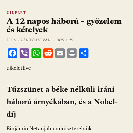
ÚJKELET
A 12 napos háború – győzelem
és kételyek
ÍRTA: SZÁNTÓ ISTVÁN ·
2025.06.25.
F
Vi
W
R
E
Pr
O
ac
b
h
e
m
in
ss
ujkeletlive
e
er
at
d
ai
t
za
b
s
di
l
m
Tűzszünet a béke nélküli iráni
o
A
t
e
o
p
g
háború árnyékában, és a Nobel-
k
p
díj
Binjámin Netanjahu miniszterelnök