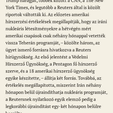
Trump haragját, többek között a CNN, a The New
York Times, és legutóbb a Reuters által is közölt
riportok váltották ki. Az előzetes amerikai
hírszerzési értékelések megállapítják, hogy az iráni
nukleáris létesítményekre a hétvégén mért
amerikai csapások csak néhány hónappal vetették
vissza Teherán programját, – közölte három, az
ügyet ismerő forrásra hivatkozva a Reuters
hírügynökség. Az első jelentést a Védelmi
Hírszerző Ügynökség, a Pentagon fő hírszerző
szerve, és a 18 amerikai hírszerző ügynökség
egyike készítette, – állítja két forrás. Továbbá, az
értékelés megállapította, miszerint Irán néhány
hónapon belül újraindíthatja nukleáris programját,
a Reutersnek nyilatkozó egyik elemző pedig a
legkorábbi újraindítást egy-két hónapon belülre