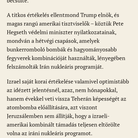
becsülte.
A titkos értékelés ellentmond Trump elnök, és
magas rangú amerikai tisztviselők – köztük Pete
Hegseth védelmi miniszter nyilatkozatainak,
mondván a hétvégi csapások, amelyek
bunkerromboló bombák és hagyományosabb
fegyverek kombinációját használták, lényegében
felszámolták Irán nukleáris programját.
Izrael saját korai értékelése valamivel optimistább
az idézett jelentésnél, azaz, nem hónapokkal,
hanem évekkel veti vissza Teherán képességét az
atombomba előállítására, azt viszont
Jeruzsálemben sem állítják, hogy a izraeli-
amerikai kombinált támadás teljesen eltörölte
volna az iráni nukleáris programot.