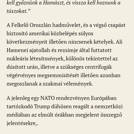
kell győznünk a Hamászt, és vissza kell hoznunk a
túszokat.”
A Felkelő Oroszlán hadművelet, és a végső csapást
biztosító amerikai közbelépés súlyos
következményeit illetően nincsenek kételyek. Ali
Hamenei ajatollah és rezsimje által futtatott
nukleáris létesítmények, különös tekintettel az
dúsított urán, illetve a szükséges centrifugák
végérvényes megsemmisítését illetően azonban
megoszlanak a szakmai vélemények.
A jelenleg egy NATO rendezvényen Európában
tartózkodó Trump dühösen reagált a nemzetközi
médiában az elmúlt órákban megjelent összegző
jelentésekre,.