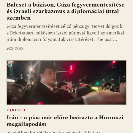
Baleset a bázison, Gáza fegyvermentesítése
és izraeli szarkazmus a diplomáciai úttal
szemben
Gáza fegyvermentesítését célzó pénzügyi tervet dolgoz ki
a Béketanács, miközben Izrael gúnnyal figyeli az amerikai-
iráni diplomáciai folyamatok visszatérését. The post…
2026.08.05.
ÚJKELET
Irán – a piac már előre beárazta a Hormuzi
megállapodást
ujkeletlive Irán Háborús tárgyalások: A katari
Fotó: ujkelet.live