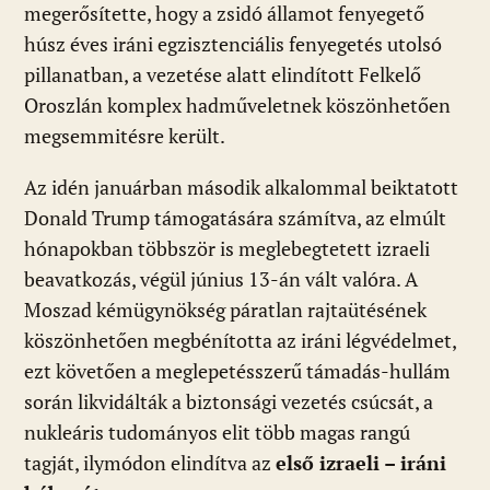
megerősítette, hogy a zsidó államot fenyegető
húsz éves iráni egzisztenciális fenyegetés utolsó
pillanatban, a vezetése alatt elindított Felkelő
Oroszlán komplex hadműveletnek köszönhetően
megsemmitésre került.
Az idén januárban második alkalommal beiktatott
Donald Trump támogatására számítva, az elmúlt
hónapokban többször is meglebegtetett izraeli
beavatkozás, végül június 13-án vált valóra. A
Moszad kémügynökség páratlan rajtaütésének
köszönhetően megbénította az iráni légvédelmet,
ezt követően a meglepetésszerű támadás-hullám
során likvidálták a biztonsági vezetés csúcsát, a
nukleáris tudományos elit több magas rangú
tagját, ilymódon elindítva az
első izraeli – iráni