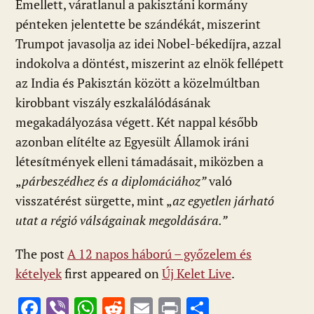
Emellett, váratlanul a pakisztáni kormány
pénteken jelentette be szándékát, miszerint
Trumpot javasolja az idei Nobel-békedíjra, azzal
indokolva a döntést, miszerint az elnök fellépett
az India és Pakisztán között a közelmúltban
kirobbant viszály eszkalálódásának
megakadályozása végett. Két nappal később
azonban elítélte az Egyesült Államok iráni
létesítmények elleni támadásait, miközben a
„
párbeszédhez és a diplomáciához”
való
visszatérést sürgette, mint „
az egyetlen járható
utat a régió válságainak megoldására.”
The post
A 12 napos háború – győzelem és
kételyek
first appeared on
Új Kelet Live
.
F
Vi
W
R
E
Pr
O