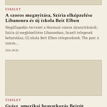
ÚJKELET
A szoros megnyitása, Szíria elképzelése
Libanonra és új iskola Beit Elben
Megállapodás-tervezet a Hormuzi-szoros újranyitásáról;
Szíria új megközelítése Libanonban; Izraeli telepesek
behatolása; Új iskola Beit Elben telepeseknek. The post A
szoros…
2026.08.06.
ÚJKELET
Gyász, amerikai beavatkozás Bejrút