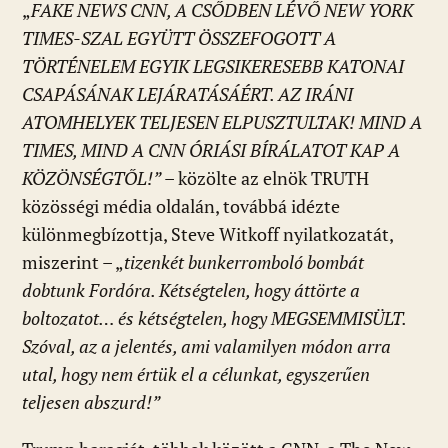
„
FAKE NEWS CNN, A CSŐDBEN LÉVŐ NEW YORK
TIMES-SZAL EGYÜTT ÖSSZEFOGOTT A
TÖRTÉNELEM EGYIK LEGSIKERESEBB KATONAI
CSAPÁSÁNAK LEJÁRATÁSÁÉRT. AZ IRÁNI
ATOMHELYEK TELJESEN ELPUSZTULTAK! MIND A
TIMES, MIND A CNN ÓRIÁSI BÍRÁLATOT KAP A
KÖZÖNSÉGTŐL!”
– közölte az elnök TRUTH
közösségi média oldalán, továbbá idézte
különmegbízottja, Steve Witkoff nyilatkozatát,
miszerint – „
tizenkét bunkerromboló bombát
dobtunk Fordóra. Kétségtelen, hogy áttörte a
boltozatot… és kétségtelen, hogy MEGSEMMISÜLT.
Szóval, az a jelentés, ami valamilyen módon arra
utal, hogy nem értük el a célunkat, egyszerűen
teljesen abszurd!”