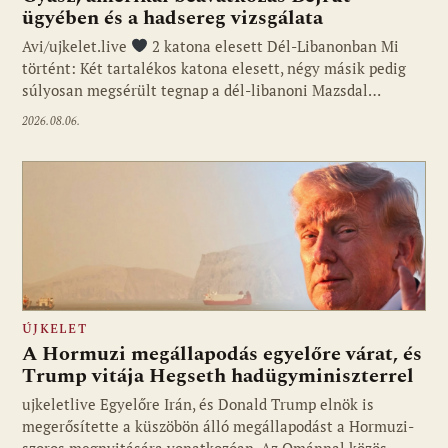
ügyében és a hadsereg vizsgálata
Avi/ujkelet.live
2 katona elesett Dél-Libanonban Mi
történt: Két tartalékos katona elesett, négy másik pedig
súlyosan megsérült tegnap a dél-libanoni Mazsdal…
2026.08.06.
ÚJKELET
A Hormuzi megállapodás egyelőre várat, és
Trump vitája Hegseth hadügyminiszterrel
ujkeletlive Egyelőre Irán, és Donald Trump elnök is
Fotó: ujkelet.live
megerősítette a küszöbön álló megállapodást a Hormuzi-
szoros megnyitására vonatkozóan. Az Ománnal közös…