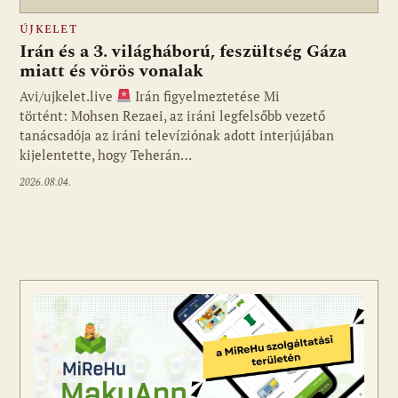
ÚJKELET
Irán és a 3. világháború, feszültség Gáza
miatt és vörös vonalak
Avi/ujkelet.live
Irán figyelmeztetése Mi
történt: Mohsen Rezaei, az iráni legfelsőbb vezető
tanácsadója az iráni televíziónak adott interjújában
kijelentette, hogy Teherán…
2026.08.04.