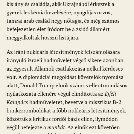
kislány és családja, akik Ukrajnából érkeztek a
gyerek leukémia kezelésére, nyugdíjas orvos,
tamrai arab család négy nőtagja, és még számos
befejezetlen élet íródott be a zsidó államért
meggyilkoltak hosszú listájára.
Az iráni nukleáris létesítmények felszámolására
irányuló izraeli hadművelet végső sikere azonban
az Egyesült Államok csatlakozása nélkül kérdéses
volt. A diplomáciai megoldást követelők nyomása
alatt, Donald Trump elnök számos ellentmondásos
nyilatkozata ellenére végül elindította az
Éjféli
Kalapács
hadműveletet, bevetve a misztikus B-2
bunkerrombolókat a főbb nukleáris létesítmények,
közöttük a kritikus fordói bázis ellen, ilymódon
végül befejezte a
munkát
. Az elnök ezt követően