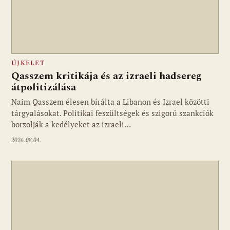
ÚJKELET
Qasszem kritikája és az izraeli hadsereg
átpolitizálása
Naim Qasszem élesen bírálta a Libanon és Izrael közötti
tárgyalásokat. Politikai feszültségek és szigorú szankciók
borzolják a kedélyeket az izraeli…
2026.08.04.