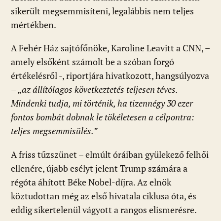
sikerült megsemmisíteni, legalábbis nem teljes
mértékben.
A Fehér Ház sajtófőnöke, Karoline Leavitt a CNN, –
amely elsőként számolt be a szóban forgó
értékelésről -, riportjára hivatkozott, hangsúlyozva
– „
az állítólagos következtetés teljesen téves.
Mindenki tudja, mi történik, ha tizennégy 30 ezer
fontos bombát dobnak le tökéletesen a célpontra:
teljes megsemmisülés.”
A friss tűzszünet – elmúlt óráiban gyülekező felhői
ellenére, újabb esélyt jelent Trump számára a
régóta áhított Béke Nobel-díjra. Az elnök
köztudottan még az első hivatala ciklusa óta, és
eddig sikertelenül vágyott a rangos elismerésre.