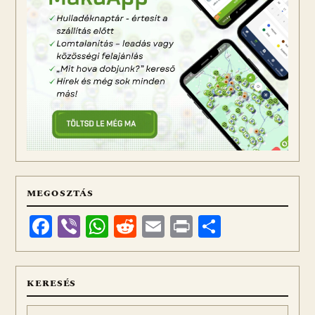
MEGOSZTÁS
Facebook
Viber
WhatsApp
Reddit
Email
Print
Ossza
meg
KERESÉS
Keresés: