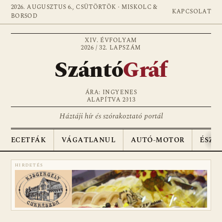
2026. AUGUSZTUS 6., CSÜTÖRTÖK · MISKOLC &
KAPCSOLAT
BORSOD
XIV. ÉVFOLYAM
2026 / 32. LAPSZÁM
Szántó
Gráf
ÁRA: INGYENES
ALAPÍTVA 2013
Háztáji hír és szórakoztató portál
ECETFÁK
VÁGATLANUL
AUTÓ-MOTOR
ÉSZA
HIRDETÉS