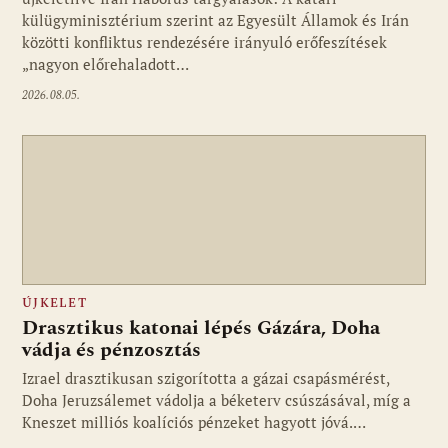
külügyminisztérium szerint az Egyesült Államok és Irán
közötti konfliktus rendezésére irányuló erőfeszítések
„nagyon előrehaladott…
2026.08.05.
ÚJKELET
Drasztikus katonai lépés Gázára, Doha
vádja és pénzosztás
Izrael drasztikusan szigorította a gázai csapásmérést,
Doha Jeruzsálemet vádolja a béketerv csúszásával, míg a
Kneszet milliós koalíciós pénzeket hagyott jóvá.…