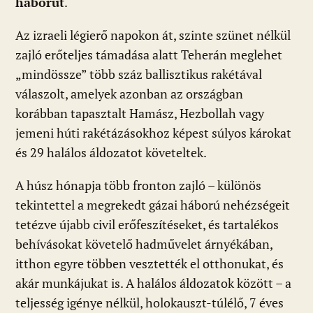
háborút
.
Az izraeli légierő napokon át, szinte szünet nélkül
zajló erőteljes támadása alatt Teherán meglehet
„mindössze” több száz ballisztikus rakétával
válaszolt, amelyek azonban az országban
korábban tapasztalt Hamász, Hezbollah vagy
jemeni húti rakétázásokhoz képest súlyos károkat
és 29 halálos áldozatot követeltek.
A húsz hónapja több fronton zajló – különös
tekintettel a megrekedt gázai háború nehézségeit
tetézve újabb civil erőfeszítéseket, és tartalékos
behívásokat követelő hadművelet árnyékában,
itthon egyre többen vesztették el otthonukat, és
akár munkájukat is. A halálos áldozatok között – a
teljesség igénye nélkül, holokauszt-túlélő, 7 éves