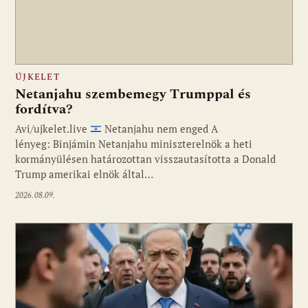
ÚJKELET
Netanjahu szembemegy Trumppal és
fordítva?
Avi/ujkelet.live
Netanjahu nem enged A
lényeg: Binjámin Netanjahu miniszterelnök a heti
kormányülésen határozottan visszautasította a Donald
Trump amerikai elnök által…
2026.08.09.