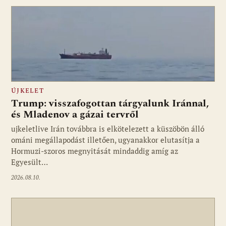
ÚJKELET
Trump: visszafogottan tárgyalunk Iránnal,
és Mladenov a gázai tervről
ujkeletlive Irán továbbra is elkötelezett a küszöbön álló
Fotó: ujkelet.live
ománi megállapodást illetően, ugyanakkor elutasítja a
Hormuzi-szoros megnyitását mindaddig amíg az
Egyesült…
2026.08.10.