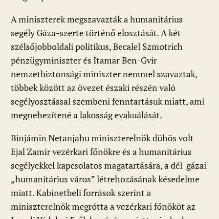
A miniszterek megszavazták a humanitárius
segély Gáza-szerte történő elosztását. A két
szélsőjobboldali politikus, Becalel Szmotrich
pénzügyminiszter és Itamar Ben-Gvir
nemzetbiztonsági miniszter nemmel szavaztak,
többek között az övezet északi részén való
segélyosztással szembeni fenntartásuk miatt, ami
megnehezítené a lakosság evakuálását.
Binjámin Netanjahu miniszterelnök dühös volt
Ejal Zamir vezérkari főnökre és a humanitárius
segélyekkel kapcsolatos magatartására, a dél-gázai
„humanitárius város” létrehozásának késedelme
miatt. Kabinetbeli források szerint a
miniszterelnök megrótta a vezérkari főnököt az