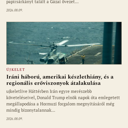
papírsárkányt talált a Gázai övezet…
2026.08.09.
ÚJKELET
Iráni háború, amerikai készlethiány, és a
regionális erőviszonyok átalakulása
ujkeletlive Háttérben Irán egyre merészebb
Fotó: ujkelet.live
követeléseivel, Donald Trump elnök napok óta emlegetett
megállapodása a Hormuzi forgalom megnyitásáról még
mindig bizonytalannak…
2026.08.09.