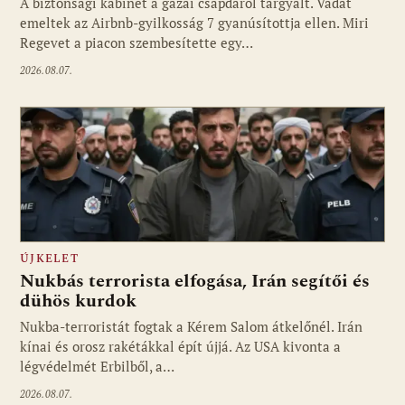
A biztonsági kabinet a gázai csapdáról tárgyalt. Vádat
emeltek az Airbnb-gyilkosság 7 gyanúsítottja ellen. Miri
Regevet a piacon szembesítette egy…
2026.08.07.
ÚJKELET
Nukbás terrorista elfogása, Irán segítői és
dühös kurdok
Nukba-terroristát fogtak a Kérem Salom átkelőnél. Irán
kínai és orosz rakétákkal épít újjá. Az USA kivonta a
légvédelmét Erbilből, a…
2026.08.07.