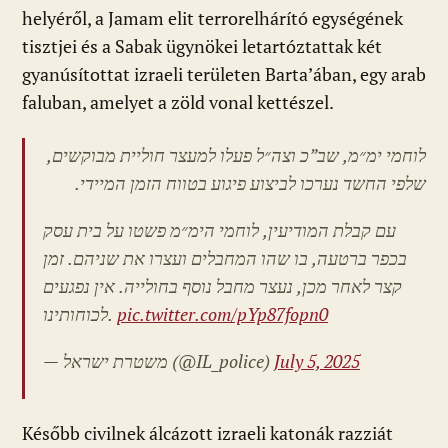
helyéről, a Jamam elit terrorelhárító egységének
tisztjei és a Sabak ügynökei letartóztattak két
gyanúsítottat izraeli területen Barta’ában, egy arab
faluban, amelyet a zöld vonal kettészel.
לוחמי ימ״מ, שב”כ וצה״ל פעלו למעצר חוליית מבוקשים,
שלפי החשד נערכו לביצוע פיגוע בטווח הזמן המיידי.
עם קבלת המודיעין, לוחמי הימ״מ פשטו על בית עסק
בכפר ברטעה, בו שהו המחבלים ועצרו את שניהם. זמן
קצר לאחר מכן, נעצר מחבל נוסף בחולייה. אין נפגעים
לכוחותינו.
pic.twitter.com/pYp87fopn0
— משטרת ישראל (@IL_police)
July 5, 2025
Később civilnek álcázott izraeli katonák razziát