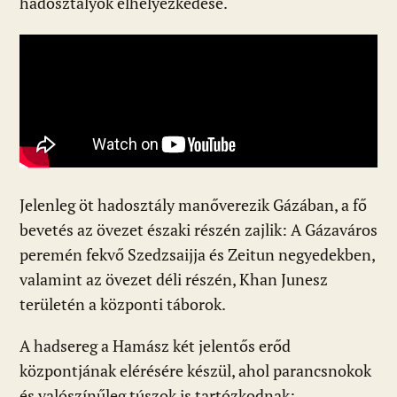
hadosztályok elhelyezkedése.
Jelenleg öt hadosztály manőverezik Gázában, a fő
bevetés az övezet északi részén zajlik: A Gázaváros
peremén fekvő Szedzsaijja és Zeitun negyedekben,
valamint az övezet déli részén, Khan Junesz
területén a központi táborok.
A hadsereg a Hamász két jelentős erőd
központjának elérésére készül, ahol parancsnokok
és valószínűleg túszok is tartózkodnak: