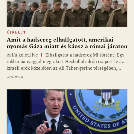
ÚJKELET
Amit a hadsereg elhallgatott, amerikai
nyomás Gáza miatt és káosz a római járaton
Avi/ujkelet.live
Elhallgatta a hadsereg Mi történt: Egy
robbanóanyaggal megrakott Hezbollah-drón csapott le az
izraeli erők közelében az Ali Taher-gerinc térségében,…
2026.08.08.