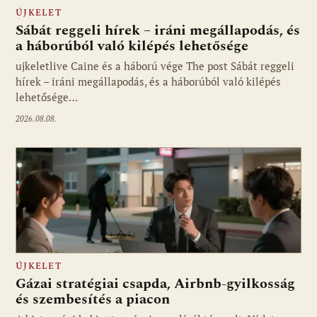
ÚJKELET
Sábát reggeli hírek – iráni megállapodás, és
a háborúból való kilépés lehetősége
ujkeletlive Caine és a háború vége The post Sábát reggeli
Fotó: ujkelet.live
hírek – iráni megállapodás, és a háborúból való kilépés
lehetősége…
2026.08.08.
ÚJKELET
Gázai stratégiai csapda, Airbnb-gyilkosság
és szembesítés a piacon