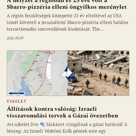
A helyzet a régióban és 25 éve volt a
Sbarro-pizzéria elleni öngyilkos merénylet
A régiós feszültségek közepette 25 év elteltével az USA
ismét követeli a jeruzsálemi Sbarro-pizzéria elleni halálos
terrortámadás szervezőjének kiadatását. The…
2026.08.09.
ÚJKELET
Állítások kontra valóság: Izraeli
visszavonulási tervek a Gázai övezetben
Avi/ujkelet.live
Sárkányt vizsgálnak a gázai határnál A
lényeg: Az Izraeli Védelmi Erők péntek este egy