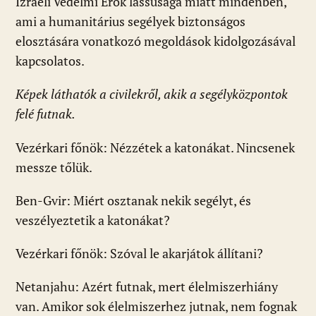
Izraeli Védelmi Erők lassúsága miatt mindenben,
ami a humanitárius segélyek biztonságos
elosztására vonatkozó megoldások kidolgozásával
kapcsolatos.
Képek láthatók a civilekről, akik a segélyközpontok
felé futnak.
Vezérkari főnök: Nézzétek a katonákat. Nincsenek
messze tőlük.
Ben-Gvir: Miért osztanak nekik segélyt, és
veszélyeztetik a katonákat?
Vezérkari főnök: Szóval le akarjátok állítani?
Netanjahu: Azért futnak, mert élelmiszerhiány
van. Amikor sok élelmiszerhez jutnak, nem fognak