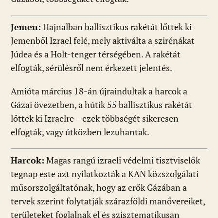
Jemen:
Hajnalban ballisztikus rakétát lőttek ki
Jemenből Izrael felé, mely aktiválta a szirénákat
Júdea és a Holt-tenger térségében. A rakétát
elfogták, sérülésről nem érkezett jelentés.
Amióta március 18-án újraindultak a harcok a
Gázai övezetben, a hútik 55 ballisztikus rakétát
lőttek ki Izraelre – ezek többségét sikeresen
elfogták, vagy útközben lezuhantak.
Harcok:
Magas rangú izraeli védelmi tisztviselők
tegnap este azt nyilatkozták a KAN közszolgálati
műsorszolgáltatónak, hogy az erők Gázában a
tervek szerint folytatják szárazföldi manővereiket,
területeket foglalnak el és szisztematikusan