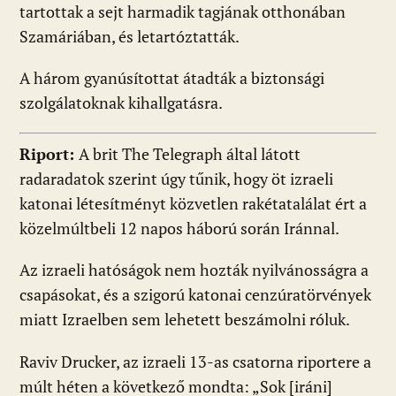
tartottak a sejt harmadik tagjának otthonában
Szamáriában, és letartóztatták.
A három gyanúsítottat átadták a biztonsági
szolgálatoknak kihallgatásra.
Riport:
A brit The Telegraph által látott
radaradatok szerint úgy tűnik, hogy öt izraeli
katonai létesítményt közvetlen rakétatalálat ért a
közelmúltbeli 12 napos háború során Iránnal.
Az izraeli hatóságok nem hozták nyilvánosságra a
csapásokat, és a szigorú katonai cenzúratörvények
miatt Izraelben sem lehetett beszámolni róluk.
Raviv Drucker, az izraeli 13-as csatorna riportere a
múlt héten a következő mondta: „Sok [iráni]