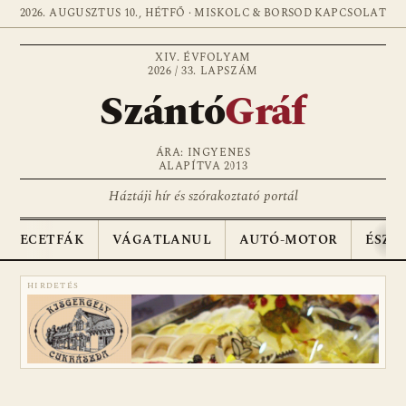
2026. AUGUSZTUS 10., HÉTFŐ · MISKOLC & BORSOD
KAPCSOLAT
XIV. ÉVFOLYAM
2026 / 33. LAPSZÁM
Szántó
Gráf
ÁRA: INGYENES
ALAPÍTVA 2013
Háztáji hír és szórakoztató portál
ECETFÁK
VÁGATLANUL
AUTÓ-MOTOR
ÉSZA
HIRDETÉS