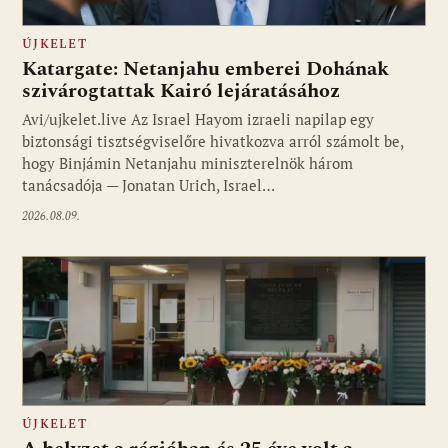
ÚJKELET
Katargate: Netanjahu emberei Dohának
szivárogtattak Kairó lejáratásához
Avi/ujkelet.live Az Israel Hayom izraeli napilap egy
biztonsági tisztségviselőre hivatkozva arról számolt be,
hogy Binjámin Netanjahu miniszterelnök három
tanácsadója — Jonatan Urich, Israel…
2026.08.09.
ÚJKELET