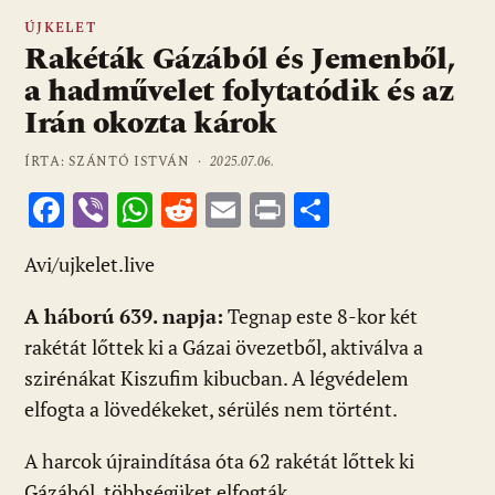
ÚJKELET
Rakéták Gázából és Jemenből,
a hadművelet folytatódik és az
Irán okozta károk
ÍRTA: SZÁNTÓ ISTVÁN ·
2025.07.06.
F
Vi
W
R
E
Pr
O
ac
b
h
e
m
in
ss
Avi/ujkelet.live
e
er
at
d
ai
t
za
b
s
di
l
m
A háború 639. napja:
Tegnap este 8-kor két
o
A
t
e
rakétát lőttek ki a Gázai övezetből, aktiválva a
o
p
g
szirénákat Kiszufim kibucban. A légvédelem
elfogta a lövedékeket, sérülés nem történt.
k
p
A harcok újraindítása óta 62 rakétát lőttek ki
Gázából, többségüket elfogták.