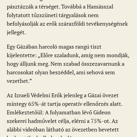
pásztázzák a térséget. Továbbá a Hamásszal
folytatott tűzszüneti tárgyalások nem
befolyásolják az erők szárazföldi tevékenységének
jellegét.
Egy Gázában harcoló magas rangú tiszt
kijelentette: „Előre szaladunk, amíg nem mondják,
hogy álljunk meg. Nem szabad összezavarnunk a
harcosokat olyan beszéddel, ami sehová sem
vezethet.”
Az Izraeli Védelmi Erők jelenleg a Gázai övezet
mintegy 65%-át tartja operatív ellenőrzés alatt.
Emlékeztetőül: A folyamatban lévő Gideon
szekerei hadművelet célja, elérni a 75%-ot. Az
alábbi videóban látható az övezetben bevetett