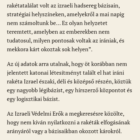
rakétatalálat volt az izraeli hadsereg bázisain,
stratégiai helyszíneken, amelyekről a mai napig
nem számoltunk be… Ez olyan helyzetet
teremtett, amelyben az emberekben nem
tudatosul, milyen pontosak voltak az irániak, és
mekkora kárt okoztak sok helyen”.
Az új adatok arra utalnak, hogy öt korábban nem
jelentett katonai létesítményt talált el hat iráni
rakéta Izrael északi, déli és középső részén, köztük
egy nagyobb légibázist, egy hírszerző központot és
egy logisztikai bázist.
Az Izraeli Védelmi Erők a megkeresésre közölte,
hogy nem kíván nyilatkozni a rakéták elfogásának
arányáról vagy a bázisaikban okozott károkról.