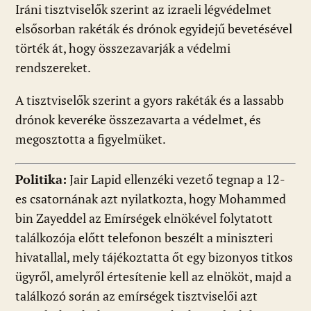
Iráni tisztviselők szerint az izraeli légvédelmet
elsősorban rakéták és drónok egyidejű bevetésével
törték át, hogy összezavarják a védelmi
rendszereket.
A tisztviselők szerint a gyors rakéták és a lassabb
drónok keveréke összezavarta a védelmet, és
megosztotta a figyelmüket.
Politika:
Jair Lapid ellenzéki vezető tegnap a 12-
es csatornának azt nyilatkozta, hogy Mohammed
bin Zayeddel az Emírségek elnökével folytatott
találkozója előtt telefonon beszélt a miniszteri
hivatallal, mely tájékoztatta őt egy bizonyos titkos
ügyről, amelyről értesítenie kell az elnököt, majd a
találkozó során az emírségek tisztviselői azt