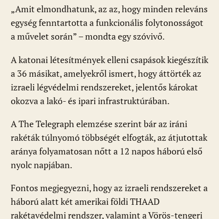
„Amit elmondhatunk, az az, hogy minden releváns
egység fenntartotta a funkcionális folytonosságot
a művelet során” – mondta egy szóvivő.
A katonai létesítmények elleni csapások kiegészítik
a 36 másikat, amelyekről ismert, hogy áttörték az
izraeli légvédelmi rendszereket, jelentős károkat
okozva a lakó- és ipari infrastruktúrában.
A The Telegraph elemzése szerint bár az iráni
rakéták túlnyomó többségét elfogták, az átjutottak
aránya folyamatosan nőtt a 12 napos háború első
nyolc napjában.
Fontos megjegyezni, hogy az izraeli rendszereket a
háború alatt két amerikai földi THAAD
rakétavédelmi rendszer, valamint a Vörös-tengeri