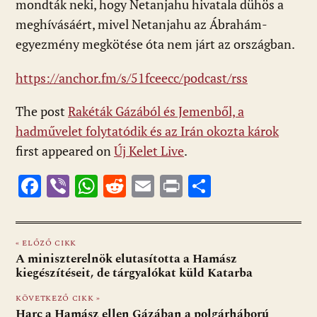
mondták neki, hogy Netanjahu hivatala dühös a
meghívásáért, mivel Netanjahu az Ábrahám-
egyezmény megkötése óta nem járt az országban.
https://anchor.fm/s/51fceecc/podcast/rss
The post
Rakéták Gázából és Jemenből, a
hadművelet folytatódik és az Irán okozta károk
first appeared on
Új Kelet Live
.
F
Vi
W
R
E
Pr
O
ac
b
h
e
m
in
ss
e
er
at
d
ai
t
za
« ELŐZŐ CIKK
b
s
di
l
m
A miniszterelnök elutasította a Hamász
o
A
t
e
kiegészítéseit, de tárgyalókat küld Katarba
o
p
g
KÖVETKEZŐ CIKK »
Harc a Hamász ellen Gázában a polgárháború