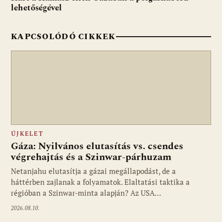
k
p
lehetőségével
KAPCSOLÓDÓ CIKKEK
ÚJKELET
Gáza: Nyilvános elutasítás vs. csendes
végrehajtás és a Szinwar-párhuzam
Netanjahu elutasítja a gázai megállapodást, de a
háttérben zajlanak a folyamatok. Elaltatási taktika a
régióban a Szinwar-minta alapján? Az USA…
2026.08.10.