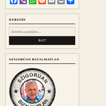
Facebook
Viber
WhatsApp
Reddit
Email
Print
Ossza
meg
KERESÉS
Keresés:
SZIGORÚAN BIZALMATLAN