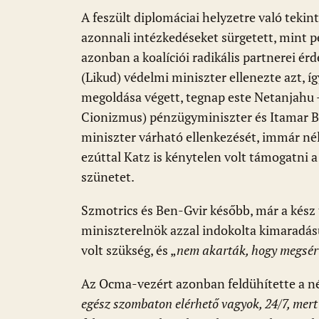
A feszült diplomáciai helyzetre való teki
azonnali intézkedéseket sürgetett, mint p
azonban a koalíciói radikális partnerei ér
(Likud) védelmi miniszter ellenezte azt, íg
megoldása végett, tegnap este Netanjahu –
Cionizmus) pénzügyminiszter és Itamar B
miniszter várható ellenkezését, immár nélk
ezúttal Katz is kénytelen volt támogatni 
szünetet.
Szmotrics és Ben-Gvir később, már a kész 
miniszterelnök azzal indokolta kimaradás
volt szükség, és „
nem akarták, hogy megsér
Az Ocma-vezért azonban feldühítette a n
egész szombaton elérhető vagyok, 24/7, mert