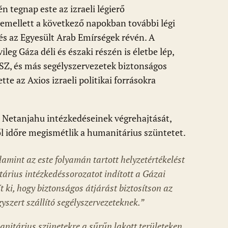
én tegnap este az izraeli légierő
emellett a következő napokban további légi
és az Egyesült Arab Emírségek révén. A
leg Gáza déli és északi részén is életbe lép,
SZ, és más segélyszervezetek biztonságos
tte az Axios izraeli politikai forrásokra
Netanjahu intézkedéseinek végrehajtását,
l időre megismétlik a humanitárius szüntetet.
alamint az este folyamán tartott helyzetértékelést
tárius intézkedéssorozatot indított a Gázai
 ki, hogy biztonságos átjárást biztosítson az
yszert szállító segélyszervezeteknek.”
anitárius szünetekre a sűrűn lakott területeken,