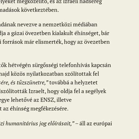
elyeket megközelítő, és az izraeli hadsereg
támadások következtében.
dának nevezve a nemzetközi médiában
dja a gázai övezetben kialakult éhínséget, bár
i források már elismerték, hogy az övezetben
tők hétvégén sürgősségi telefonhívás kapcsán
majd közös nyilatkozatban szólítottak fel
ére, és tűzszünetre,”
továbbá a helyzetet
szólították Izraelt, hogy oldja fel a segélyek
egye lehetővé az ENSZ, illetve
t az éhínség megfékezésére.
zi humanitárius jog előírásait,”
– áll az európai