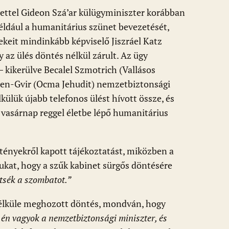
ntettel Gideon Szá’ar külügyminiszter korábban
éldául a humanitárius szünet bevezetését,
dekeit mindinkább képviselő Jiszráel Katz
y az ülés döntés nélkül zárult. Az ügy
 kikerülve Becalel Szmotrich (Vallásos
en-Gvir (Ocma Jehudit) nemzetbiztonsági
ülük újabb telefonos ülést hívott össze, és
a vasárnap reggel életbe lépő humanitárius
tényekről kapott tájékoztatást, miközben a
ukat, hogy a szűk kabinet sürgős döntésére
tsék a szombatot.”
élküle meghozott döntés, mondván, hogy
 én vagyok a nemzetbiztonsági miniszter, és