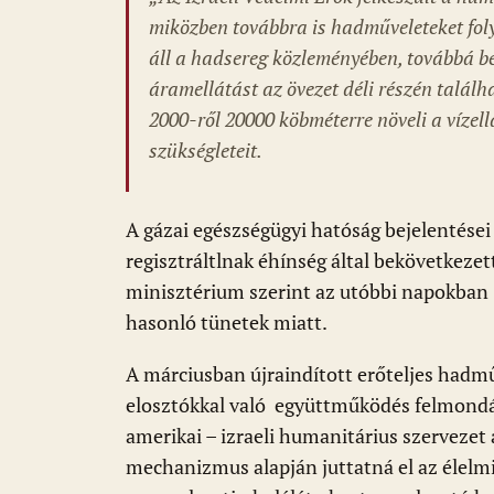
miközben továbbra is hadműveleteket foly
áll a hadsereg közleményében, továbbá bej
áramellátást az övezet déli részén talál
2000-ről 20000 köbméterre növeli a vízel
szükségleteit.
A gázai egészségügyi hatóság bejelentései
regisztráltlnak éhínség által bekövetkez
minisztérium szerint az utóbbi napokban 
hasonló tünetek miatt.
A márciusban újraindított erőteljes hadmű
elosztókkal való együttműködés felmondá
amerikai – izraeli humanitárius szerveze
mechanizmus alapján juttatná el az élelmi