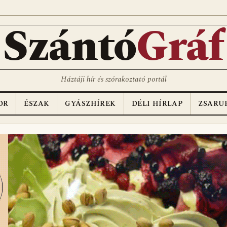
Szántó
Gráf
Háztáji hír és szórakoztató portál
OR
ÉSZAK
GYÁSZHÍREK
DÉLI HÍRLAP
ZSARU