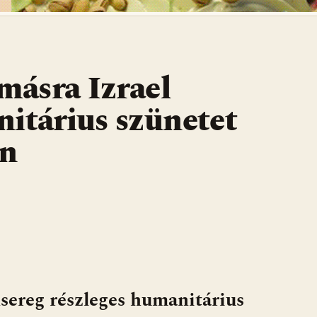
ásra Izrael
nitárius szünetet
an
ereg részleges humanitárius