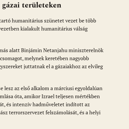
t gázai területeken
 tartó humanitárius szünetet vezet be több
övezetben kialakult humanitárius válság
ás alatt Binjámin Netanjahu miniszterelnök
éscsomagot, melynek keretében nagyobb
szereket juttatnak el a gázaiakhoz az elvileg
e lesz az első alkalom a márciusi egyoldalúan
lása óta, amikor Izrael teljesen mértékben
át, és intenzív hadműveletet indított az
ász terrorszervezet felszámolását, és a helyi