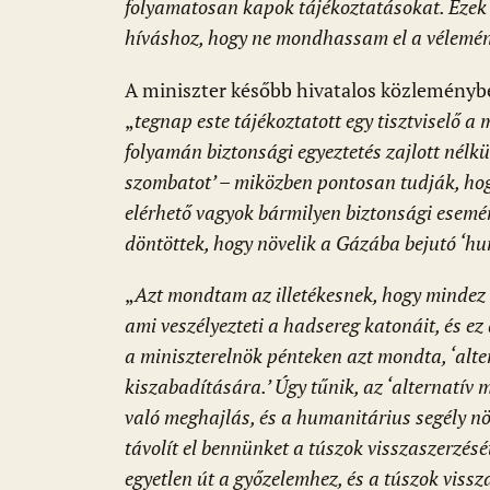
folyamatosan kapok tájékoztatásokat. Ezek 
híváshoz, hogy ne mondhassam el a vélemé
A miniszter később hivatalos közleményb
„
tegnap este tájékoztatott egy tisztviselő a
folyamán biztonsági egyeztetés zajlott nélk
szombatot’ – miközben pontosan tudják, ho
elérhető vagyok bármilyen biztonsági esemén
döntöttek, hogy növelik a Gázába bejutó ‘hu
„
Azt mondtam az illetékesnek, hogy mind
ami veszélyezteti a hadsereg katonáit, és 
a miniszterelnök pénteken azt mondta, ‘alt
kiszabadítására.’ Úgy tűnik, az ‘alternat
való meghajlás, és a humanitárius segély növ
távolít el bennünket a túszok visszaszerzését
egyetlen út a győzelemhez, és a túszok vissza