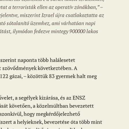
tat a terroristák ellen az operatív zónákban,”
–
elentve, miszerint Izrael újra csatlakoztatta az
ható sótalanító üzemhez, ami várhatóan napi
látást, ilymódon fedezve mintegy 900000 lakos
 szerint naponta több halálesetet
ett szövődmények következtében. A
122 gázai, – közöttük 83 gyermek halt meg
velet, a segélyek kizárása, és az ENSZ
sát követően, a közelmúltban bevezetett
t azonkívül, hogy megkérdőjelezhető
szert a helyieknek, bevezetése óta több mint