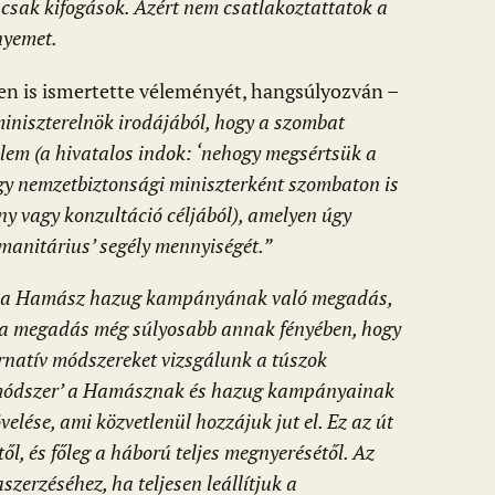
csak kifogások. Azért nem csatlakoztattatok a
nyemet.
en is ismertette véleményét, hangsúlyozván –
 miniszterelnök irodájából, hogy a szombat
ülem (a hivatalos indok: ‘nehogy megsértsük a
gy nemzetbiztonsági miniszterként szombaton is
y vagy konzultáció céljából), amelyen úgy
manitárius’ segély mennyiségét.”
ez a Hamász hazug kampányának való megadás,
ez a megadás még súlyosabb annak fényében, hogy
ernatív módszereket vizsgálunk a túszok
ív módszer’ a Hamásznak és hazug kampányainak
elése, ami közvetlenül hozzájuk jut el. Ez az út
ől, és főleg a háború teljes megnyerésétől. Az
szerzéséhez, ha teljesen leállítjuk a