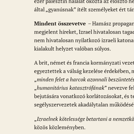
ezer palesztin halálát okozta az elosztó h
által „gyanúsnak” ítélt személyeket ért 
Mindent összevetve
– Hamász propagan
megjelent híreket, Izrael hivatalosan taga
nem hivatalosan nyilatkozó izraeli katona
kialakult helyzet valóban súlyos.
A brit, német és francia kormányzati veze
egyeztettek a válság kezelése érdekében, 
„
minden felet a harcok azonnali beszüntetés
„
humanitárius
katasztrófának
” nevezve fel
bejutására vonatkozó korlátozásokat, és t
segélyszervezetek akadálytalan működésé
„
Izraelnek kötelessége betartani a nemzetkö
közös közleményben.