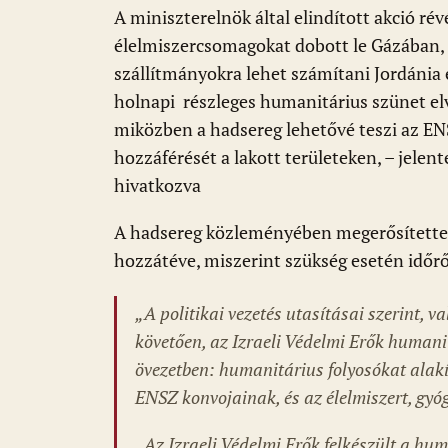
A miniszterelnök által elindított akció rév
élelmiszercsomagokat dobott le Gázában, 
szállítmányokra lehet számítani Jordánia 
holnapi részleges humanitárius szünet elvi
miközben a hadsereg lehetővé teszi az EN
hozzáférését a lakott területeken, – jelente
hivatkozva
A hadsereg közleményében megerősítette 
hozzátéve, miszerint szükség esetén időrő
„
A politikai vezetés utasításai szerint, v
követően, az Izraeli Védelmi Erők humani
övezetben: humanitárius folyosókat alakít
ENSZ konvojainak, és az élelmiszert, gyóg
„
Az Izraeli Védelmi Erők felkészült a hum