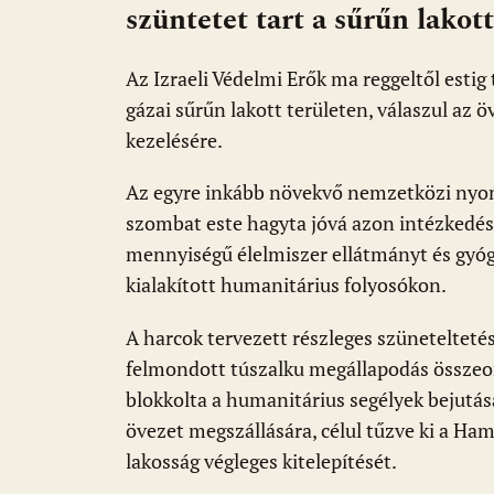
o
p
g
szüntetet tart a sűrűn lakot
k
p
Az Izraeli Védelmi Erők ma reggeltől estig
gázai sűrűn lakott területen, válaszul az 
kezelésére.
Az egyre inkább növekvő nemzetközi nyom
szombat este hagyta jóvá azon intézked
mennyiségű élelmiszer ellátmányt és gyógy
kialakított humanitárius folyosókon.
A harcok tervezett részleges szüneteltetés
felmondott túszalku megállapodás összeom
blokkolta a humanitárius segélyek bejutás
övezet megszállására, célul tűzve ki a Ham
lakosság végleges kitelepítését.