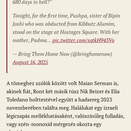
680 days in hell?“
Tonight, for the first time, Pushpa, sister of Bipin
Joshi who was abducted from Kibbutz Alumim,
stood on the stage at Hostages Square. With her
mother, Padma…
pic.twitter.com/sqtkH943Vo
— Bring Them Home Now (@bringhomenow)
August 16, 2025
A tömeghez szólók között volt Maian Serman is,
akinek fiát, Ront két másik túsz Nik Beizer és Elia
Toledano holttestével együtt a hadsereg 2023
novemberében találta meg. Halálukat egy izraeli
légicsapás mellékhatásaként, valószínűleg fulladás,
vagy szén-monoxid mérgezés okozta egy