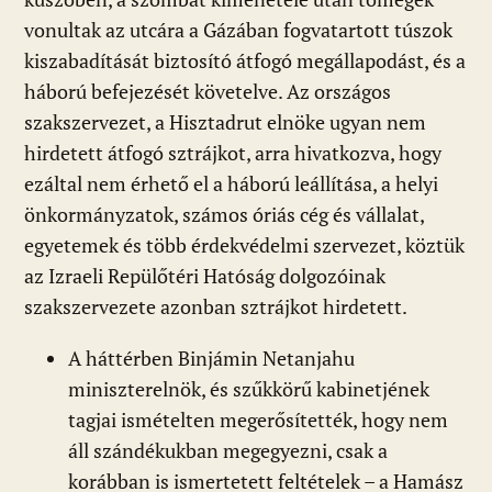
vonultak az utcára a Gázában fogvatartott túszok
kiszabadítását biztosító átfogó megállapodást, és a
háború befejezését követelve. Az országos
szakszervezet, a Hisztadrut elnöke ugyan nem
hirdetett átfogó sztrájkot, arra hivatkozva, hogy
ezáltal nem érhető el a háború leállítása, a helyi
önkormányzatok, számos óriás cég és vállalat,
egyetemek és több érdekvédelmi szervezet, köztük
az Izraeli Repülőtéri Hatóság dolgozóinak
szakszervezete azonban sztrájkot hirdetett.
A háttérben Binjámin Netanjahu
miniszterelnök, és szűkkörű kabinetjének
tagjai ismételten megerősítették, hogy nem
áll szándékukban megegyezni, csak a
korábban is ismertetett feltételek – a Hamász