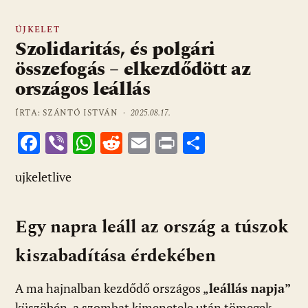
ÚJKELET
Szolidaritás, és polgári
összefogás – elkezdődött az
országos leállás
ÍRTA: SZÁNTÓ ISTVÁN ·
2025.08.17.
F
Vi
W
R
E
Pr
O
ac
b
h
e
m
in
ss
ujkeletlive
e
er
at
d
ai
t
za
b
s
di
l
m
Egy napra leáll az ország a túszok
o
A
t
e
o
p
g
kiszabadítása érdekében
k
p
A ma hajnalban kezdődő országos „
leállás napja”
küszöbén, a szombat kimenetele után tömegek