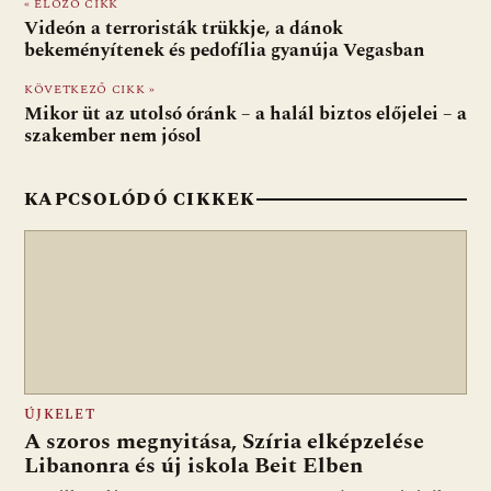
« ELŐZŐ CIKK
b
s
di
l
m
Videón a terroristák trükkje, a dánok
o
A
t
e
bekeményítenek és pedofília gyanúja Vegasban
o
p
g
KÖVETKEZŐ CIKK »
Mikor üt az utolsó óránk – a halál biztos előjelei – a
k
p
szakember nem jósol
KAPCSOLÓDÓ CIKKEK
ÚJKELET
A szoros megnyitása, Szíria elképzelése
Libanonra és új iskola Beit Elben