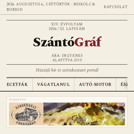
2026. AUGUSZTUS 6., CSÜTÖRTÖK · MISKOLC &
KAPCSOLAT
BORSOD
XIV. ÉVFOLYAM
2026 / 32. LAPSZÁM
Szántó
Gráf
ÁRA: INGYENES
ALAPÍTVA 2013
Háztáji hír és szórakoztató portál
ECETFÁK
VÁGATLANUL
AUTÓ-MOTOR
ÉSZA
HIRDETÉS