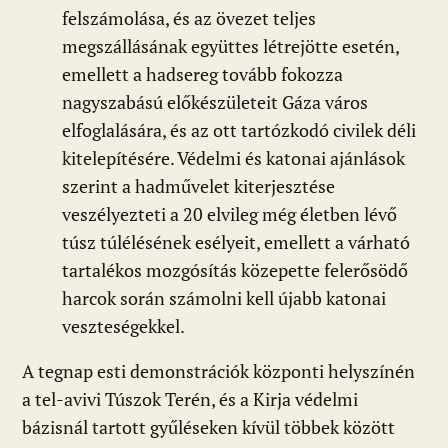
felszámolása, és az övezet teljes
megszállásának együttes létrejötte esetén,
emellett a hadsereg tovább fokozza
nagyszabású előkészületeit Gáza város
elfoglalására, és az ott tartózkodó civilek déli
kitelepítésére. Védelmi és katonai ajánlások
szerint a hadművelet kiterjesztése
veszélyezteti a 20 elvileg még életben lévő
túsz túlélésének esélyeit, emellett a várható
tartalékos mozgósítás közepette felerősödő
harcok során számolni kell újabb katonai
veszteségekkel.
A tegnap esti demonstrációk központi helyszínén
a tel-avivi Túszok Terén, és a Kirja védelmi
bázisnál tartott gyűléseken kívül többek között