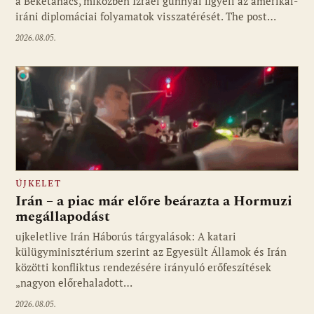
a Béketanács, miközben Izrael gúnnyal figyeli az amerikai-
iráni diplomáciai folyamatok visszatérését. The post…
2026.08.05.
ÚJKELET
Irán – a piac már előre beárazta a Hormuzi
megállapodást
ujkeletlive Irán Háborús tárgyalások: A katari
Fotó: ujkelet.live
külügyminisztérium szerint az Egyesült Államok és Irán
közötti konfliktus rendezésére irányuló erőfeszítések
„nagyon előrehaladott…
2026.08.05.