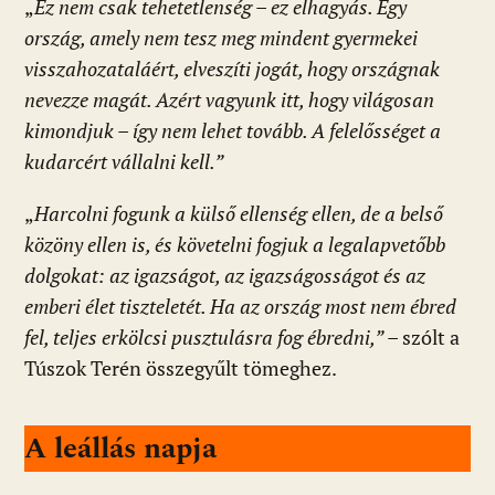
„
Ez nem csak tehetetlenség – ez elhagyás. Egy
ország, amely nem tesz meg mindent gyermekei
visszahozataláért, elveszíti jogát, hogy országnak
nevezze magát. Azért vagyunk itt, hogy világosan
kimondjuk – így nem lehet tovább. A felelősséget a
kudarcért vállalni kell.”
„
Harcolni fogunk a külső ellenség ellen, de a belső
közöny ellen is, és követelni fogjuk a legalapvetőbb
dolgokat: az igazságot, az igazságosságot és az
emberi élet tiszteletét. Ha az ország most nem ébred
fel, teljes erkölcsi pusztulásra fog ébredni,”
– szólt a
Túszok Terén összegyűlt tömeghez.
A leállás napja