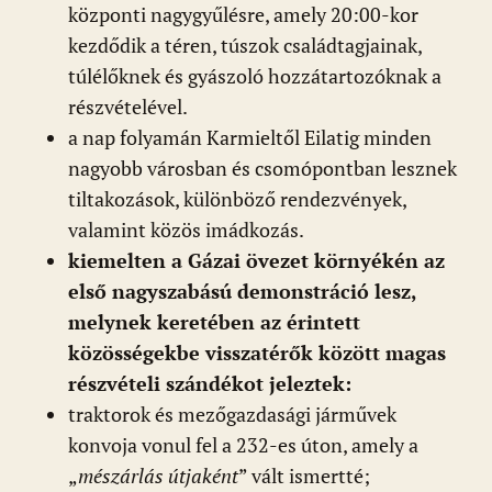
központi nagygyűlésre, amely 20:00-kor
kezdődik a téren, túszok családtagjainak,
túlélőknek és gyászoló hozzátartozóknak a
részvételével.
a nap folyamán Karmieltől Eilatig minden
nagyobb városban és csomópontban lesznek
tiltakozások, különböző rendezvények,
valamint közös imádkozás.
kiemelten a Gázai övezet környékén az
első nagyszabású demonstráció lesz,
melynek keretében az érintett
közösségekbe visszatérők között magas
részvételi szándékot jeleztek:
traktorok és mezőgazdasági járművek
konvoja vonul fel a 232-es úton, amely a
„
mészárlás útjaként
” vált ismertté;