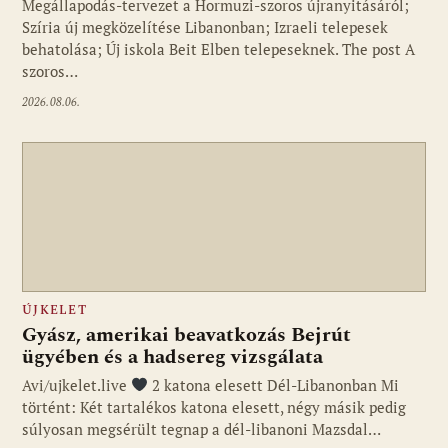
Megállapodás-tervezet a Hormuzi-szoros újranyitásáról;
Szíria új megközelítése Libanonban; Izraeli telepesek
behatolása; Új iskola Beit Elben telepeseknek. The post A
szoros…
2026.08.06.
ÚJKELET
Gyász, amerikai beavatkozás Bejrút
ügyében és a hadsereg vizsgálata
Avi/ujkelet.live
2 katona elesett Dél-Libanonban Mi
történt: Két tartalékos katona elesett, négy másik pedig
súlyosan megsérült tegnap a dél-libanoni Mazsdal…