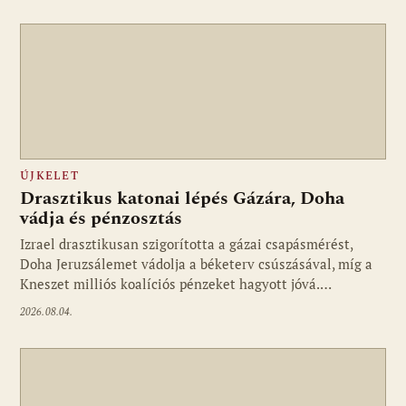
ÚJKELET
Drasztikus katonai lépés Gázára, Doha
vádja és pénzosztás
Izrael drasztikusan szigorította a gázai csapásmérést,
Doha Jeruzsálemet vádolja a béketerv csúszásával, míg a
Kneszet milliós koalíciós pénzeket hagyott jóvá.…
2026.08.04.