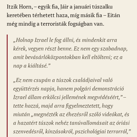
Itzik Horn, – egyik fia, Jáir a januári túszalku
keretében térhetett haza, míg másik fia – Eitán
még mindig a terroristák fogságban van.
„
Holnap Izrael le fog állni, és mindenkit arra
kérek, vegyen részt benne. Ez nem egy szabadnap,
amit bevásárlóközpontokban kell eltölteni; ez a
nap a kiáltásé.”
„Ez nem csupán a túszok családjaival való
együttérzés napja, hanem polgári demonstráció
Izrael állam erkölcsi jellemének megvédéséért,”
–
tette hozzá, majd arra figyelmeztetett, hogy
miután „
megnézték az éhezésről szóló videókat, és
a hazatért túszok nehéz tanúvallomásait az óriási
szenvedésről, kínzásokról, pszichológiai terrorról,”