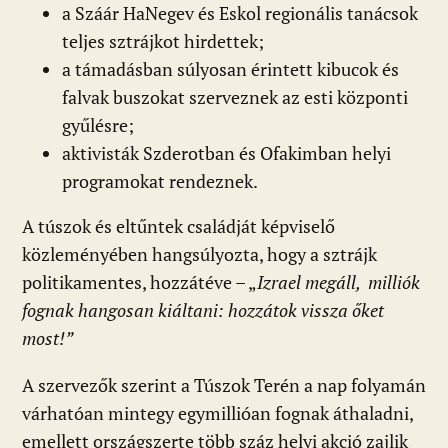
a Száár HaNegev és Eskol regionális tanácsok
teljes sztrájkot hirdettek;
a támadásban súlyosan érintett kibucok és
falvak buszokat szerveznek az esti központi
gyűlésre;
aktivisták Szderotban és Ofakimban helyi
programokat rendeznek.
A túszok és eltűntek családját képviselő
közleményében hangsúlyozta, hogy a sztrájk
politikamentes, hozzátéve – „
Izrael megáll, milliók
fognak hangosan kiáltani: hozzátok vissza őket
most!”
A szervezők szerint a Túszok Terén a nap folyamán
várhatóan mintegy egymillióan fognak áthaladni,
emellett országszerte több száz helyi akció zajlik