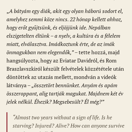
„
A bátyám egy diák, akit egy olyan háború sodort el,
amelyhez semmi köze nincs. 22 hónap kellett ahhoz,
hogy erőt gyűjtsünk, és eljöjjünk ide. Nepálban
elszigetelten éltünk – a nyelv, a kultúra és a félelem
miatt, elválasztva. Imádkoztunk érte, de az imák
önmagukban nem elegendők,”
– tette hozzá, majd
hangsúlyozta, hogy az Eviatar Davidról, és Rom
Braszlavszkiról készült felvételek közzététele után
döntöttek az utazás mellett, mondván a videók
látványa – „
összetört bennünket. Anyám és apám
összeroppant, alig tartják magukat. Majdnem két év
jelek nélkül. Éhezik? Megsebesült? Él még?”
“Almost two years without a sign of life. Is he
starving? Injured? Alive? How can anyone survive