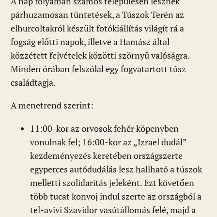
A nap folyamán számos településen lesznek
párhuzamosan tüntetések, a Túszok Terén az
elhurcoltakról készült fotókiállítás világít rá a
fogság előtti napok, illetve a Hamász által
közzétett felvételek közötti szörnyű valóságra.
Minden órában felszólal egy fogvatartott túsz
családtagja.
A menetrend szerint:
11:00-kor az orvosok fehér köpenyben
vonulnak fel; 16:00-kor az „Izrael dudál”
kezdeményezés keretében országszerte
egyperces autódudálás lesz hallható a túszok
melletti szolidaritás jeleként. Ezt követően
több tucat konvoj indul szerte az országból a
tel-avivi Szavidor vasútállomás felé, majd a