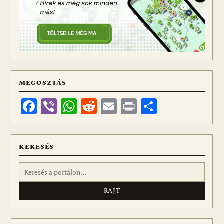
MEGOSZTÁS
Facebook
Viber
WhatsApp
Reddit
Email
Print
Ossza
meg
KERESÉS
Keresés: