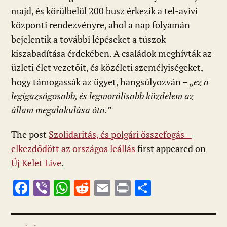
majd, és körülbelül 200 busz érkezik a tel-avivi
központi rendezvényre, ahol a nap folyamán
bejelentik a további lépéseket a túszok
kiszabadítása érdekében. A családok meghívták az
üzleti élet vezetőit, és közéleti személyiségeket,
hogy támogassák az ügyet, hangsúlyozván – „
ez a
legigazságosabb, és legmorálisabb küzdelem az
állam megalakulása óta.”
The post
Szolidaritás, és polgári összefogás –
elkezdődött az országos leállás
first appeared on
Új Kelet Live
.
F
Vi
W
R
E
Pr
O
ac
b
h
e
m
in
ss
e
er
at
d
ai
t
za