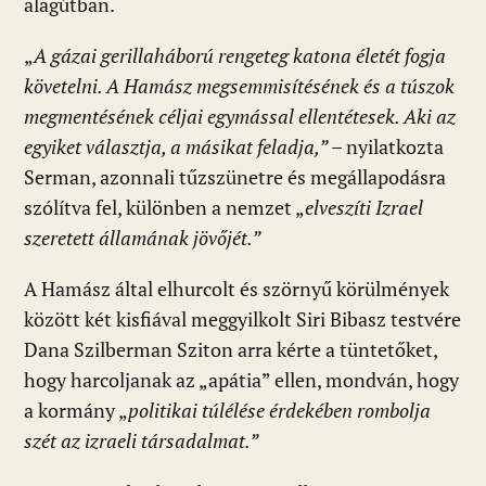
alagútban.
„
A gázai gerillaháború rengeteg katona életét fogja
követelni. A Hamász megsemmisítésének és a túszok
megmentésének céljai egymással ellentétesek. Aki az
egyiket választja, a másikat feladja,”
– nyilatkozta
Serman, azonnali tűzszünetre és megállapodásra
szólítva fel, különben a nemzet „
elveszíti Izrael
szeretett államának jövőjét.”
A Hamász által elhurcolt és szörnyű körülmények
között két kisfiával meggyilkolt Siri Bibasz testvére
Dana Szilberman Sziton arra kérte a tüntetőket,
hogy harcoljanak az „apátia” ellen, mondván, hogy
a kormány „
politikai túlélése érdekében rombolja
szét az izraeli társadalmat.”