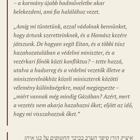
– a kormány újabb hadműveletbe akar
belekezdeni, ami fia halálához vezet.
„
Amíg mi tüntetünk, azzal vádolnak bennünket,
hogy ártunk szeretteinknek, és a Hamász kezére
játszunk. De hogyan segít Eitan, és a többi túsz
hazahozatalában a védelmi miniszter, és a
vezérkari főnök közti konfliktus? – tette hozzá,
utalva a hadsereg és a védelmi vezetők illetve a
miniszterelnökhöz közeli miniszterek közötti
vélemény különbségekre, majd megjegyezte –
„miért vannak még mindig Gázában? Azért, mert
a vezetés nem akarja hazahozni őket; eljött az idő,
hogy mi v
isszahozzuk őket.”
איציק הורן סיפר הערב בכיכר החטופים על בנו איתן