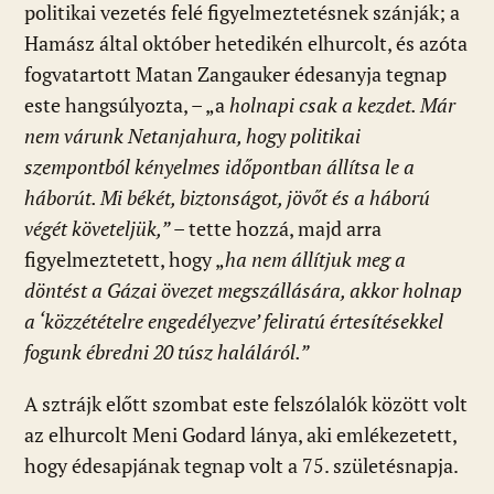
politikai vezetés felé figyelmeztetésnek szánják; a
Hamász által október hetedikén elhurcolt, és azóta
fogvatartott Matan Zangauker édesanyja tegnap
este hangsúlyozta, – „a
holnapi csak a kezdet. Már
nem várunk Netanjahura, hogy politikai
szempontból kényelmes időpontban állítsa le a
háborút. Mi békét, biztonságot, jövőt és a háború
végét követeljük,”
– tette hozzá, majd arra
figyelmeztetett, hogy „
ha nem állítjuk meg a
döntést a Gázai övezet megszállására, akkor holnap
a ‘közzétételre engedélyezve’ feliratú értesítésekkel
fogunk ébredni 20 túsz haláláról.”
A sztrájk előtt szombat este felszólalók között volt
az elhurcolt Meni Godard lánya, aki emlékezetett,
hogy édesapjának tegnap volt a 75. születésnapja.