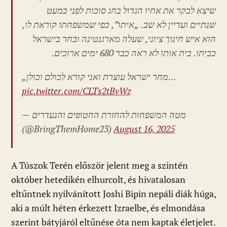
שיצא לבקר את אחיו הגדול בחג סוכות לפני כמעט
שנתיים ועדיין לא שב. „איתו”, כפי שמשפחתו קוראת לו,
הוא איש חינוך ציוני, שעלה מארגנטינה ובחר בישראל
כביתו. בית אותו לא ראה כבר 680 ימים ארוכים.
„מחר ישראל עוצרת ואני קורא לכולם וכולן…
pic.twitter.com/CLTs2tBvWz
— מטה המשפחות להחזרת החטופים והנעדרים
(@BringThemHome23)
August 16, 2025
A Túszok Terén először jelent meg a szintén
október hetedikén elhurcolt, és hivatalosan
eltűntnek nyilvánított Joshi Bipin nepáli diák húga,
aki a múlt héten érkezett Izraelbe, és elmondása
szerint bátyjáról eltűnése óta nem kaptak életjelet.