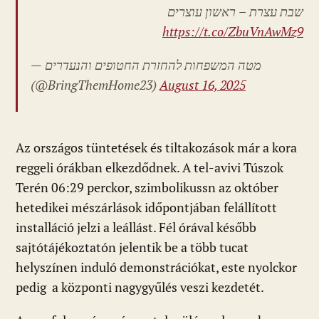
שבת עצרת – ראשון עוצרים
https://t.co/ZbuVnAwMz9
— מטה המשפחות להחזרת החטופים והנעדרים
(@BringThemHome23)
August 16, 2025
Az országos tüntetések és tiltakozások már a kora
reggeli órákban elkezdődnek. A tel-avivi Túszok
Terén 06:29 perckor, szimbolikussn az október
hetedikei mészárlások időpontjában felállított
installáció jelzi a leállást. Fél órával később
sajtótájékoztatón jelentik be a több tucat
helyszínen induló demonstrációkat, este nyolckor
pedig a központi nagygyűlés veszi kezdetét.