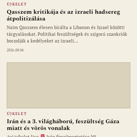
ÚJKELET
Qasszem kritikája és az izraeli hadsereg
átpolitizálása
Naim Qasszem élesen bírálta a Libanon és Izrael közötti
tárgyalásokat. Politikai feszültségek és szigorú szankciók
borzolják a kedélyeket az izraeli…
2026.08.04.
ÚJKELET
Irán és a 3. világháború, feszültség Gáza
miatt és vörös vonalak
Avi/ujkelet.live
Irán figyelmeztetése Mi