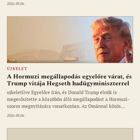
2026.08.06.
ÚJKELET
A Hormuzi megállapodás egyelőre várat, és
Trump vitája Hegseth hadügyminiszterrel
ujkeletlive Egyelőre Irán, és Donald Trump elnök is
Fotó: ujkelet.live
megerősítette a küszöbön álló megállapodást a Hormuzi-
szoros megnyitására vonatkozóan. Az Ománnal közös…
2026.08.06.