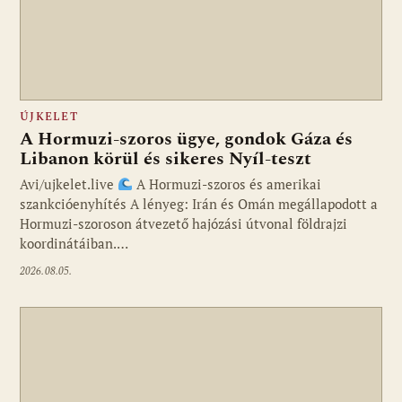
ÚJKELET
A Hormuzi-szoros ügye, gondok Gáza és
Libanon körül és sikeres Nyíl-teszt
Avi/ujkelet.live
A Hormuzi-szoros és amerikai
szankcióenyhítés A lényeg: Irán és Omán megállapodott a
Hormuzi-szoroson átvezető hajózási útvonal földrajzi
koordinátáiban.…
2026.08.05.