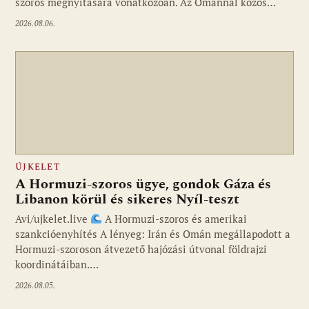
szoros megnyitására vonatkozóan. Az Ománnal közös…
2026.08.06.
ÚJKELET
A Hormuzi-szoros ügye, gondok Gáza és
Libanon körül és sikeres Nyíl-teszt
Avi/ujkelet.live
A Hormuzi-szoros és amerikai
szankcióenyhítés A lényeg: Irán és Omán megállapodott a
Hormuzi-szoroson átvezető hajózási útvonal földrajzi
koordinátáiban.…
2026.08.05.