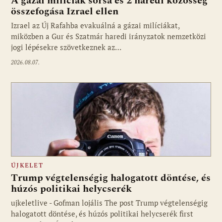
A gázai milíciák sorsa és 2 haredi közösség
összefogása Izrael ellen
Izrael az Új Rafahba evakuálná a gázai milíciákat,
miközben a Gur és Szatmár haredi irányzatok nemzetközi
jogi lépésekre szövetkeznek az…
2026.08.07.
ÚJKELET
Trump végtelenségig halogatott döntése, és
húzós politikai helycserék
ujkeletlive - Gofman lojális The post Trump végtelenségig
Fotó: ujkelet.live
halogatott döntése, és húzós politikai helycserék first