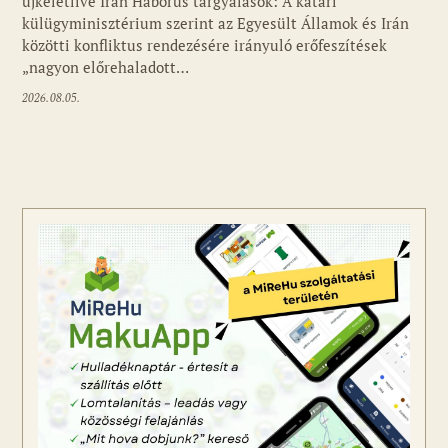
ujkeletlive Irán Háborús tárgyalások: A katari
Fotó: ujkelet.live
külügyminisztérium szerint az Egyesült Államok és Irán
közötti konfliktus rendezésére irányuló erőfeszítések
„nagyon előrehaladott…
2026.08.05.