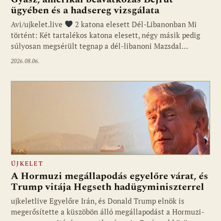
ügyében és a hadsereg vizsgálata
Avi/ujkelet.live
2 katona elesett Dél-Libanonban Mi
történt: Két tartalékos katona elesett, négy másik pedig
súlyosan megsérült tegnap a dél-libanoni Mazsdal…
2026.08.06.
ÚJKELET
A Hormuzi megállapodás egyelőre várat, és
Trump vitája Hegseth hadügyminiszterrel
ujkeletlive Egyelőre Irán, és Donald Trump elnök is
Fotó: ujkelet.live
megerősítette a küszöbön álló megállapodást a Hormuzi-