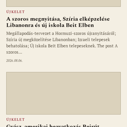
ÚJKELET
A szoros megnyitása, Szíria elképzelése
Libanonra és új iskola Beit Elben
Megállapodás-tervezet a Hormuzi-szoros újranyitásáról;
Szíria új megközelítése Libanonban; Izraeli telepesek
behatolása; Új iskola Beit Elben telepeseknek. The post A
szoros…
2026.08.06.
ÚJKELET
Gyász, amerikai beavatkozás Bejrút