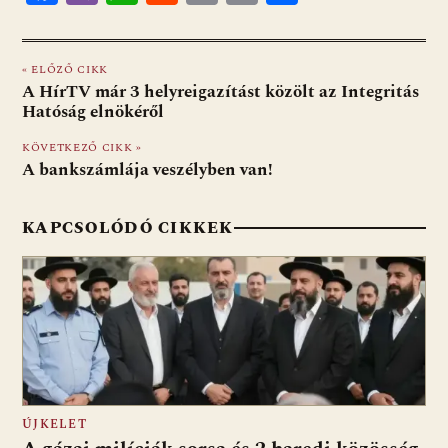
ac
b
h
e
m
in
ss
e
er
at
d
ai
t
za
« ELŐZŐ CIKK
b
s
di
l
m
A HírTV már 3 helyreigazítást közölt az Integritás
o
A
t
e
Hatóság elnökéről
o
p
g
KÖVETKEZŐ CIKK »
A bankszámlája veszélyben van!
k
p
KAPCSOLÓDÓ CIKKEK
ÚJKELET