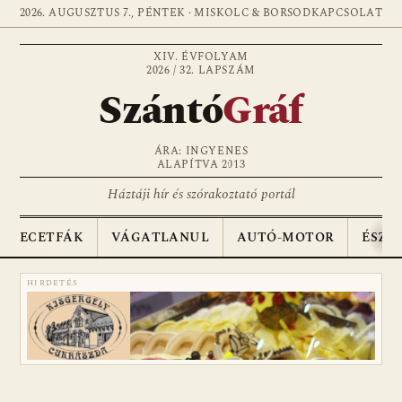
2026. AUGUSZTUS 7., PÉNTEK · MISKOLC & BORSOD
KAPCSOLAT
XIV. ÉVFOLYAM
2026 / 32. LAPSZÁM
Szántó
Gráf
ÁRA: INGYENES
ALAPÍTVA 2013
Háztáji hír és szórakoztató portál
ECETFÁK
VÁGATLANUL
AUTÓ-MOTOR
ÉSZA
HIRDETÉS