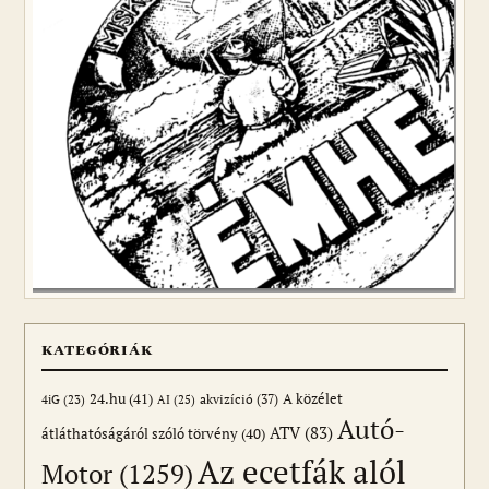
KATEGÓRIÁK
24.hu
(41)
akvizíció
(37)
A közélet
AI
(25)
4iG
(23)
Autó-
ATV
(83)
átláthatóságáról szóló törvény
(40)
Az ecetfák alól
Motor
(1259)