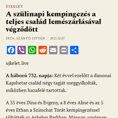
ÚJKELET
A szülinapi kempingezés a
teljes család lemészárlásával
végződött
ÍRTA: SZÁNTÓ ISTVÁN ·
2025.10.07.
F
Vi
W
R
E
Pr
O
ac
b
h
e
m
in
ss
ujkelet.live
e
er
at
d
ai
t
za
b
s
di
l
m
A háború 732. napja:
Két évvel ezelőtt a dimonai
o
A
t
e
Kapshetar család négy tagját meggyilkolták,
o
p
g
miközben hazafelé tartottak.
k
p
A 35 éves Dina és Evgeny, a 8 éves Aline és az 5
éves Ethan a Szimchat Tórát kempingezéssel
töltötték az Askelon Parkban. Másnap, vasárnap