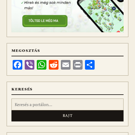
MEGOSZTÁS
Facebook
Viber
WhatsApp
Reddit
Email
Print
Ossza
meg
KERESÉS
Keresés: