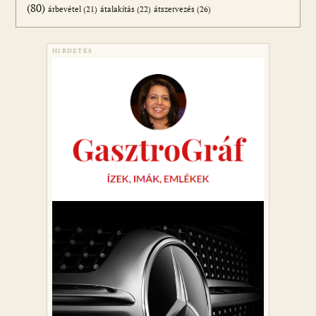
(80)
átszervezés
(26)
árbevétel
(21)
átalakítás
(22)
HIRDETÉS