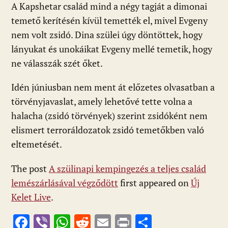
A Kapshetar család mind a négy tagját a dimonai
temető kerítésén kívül temették el, mivel Evgeny
nem volt zsidó. Dina szülei úgy döntöttek, hogy
lányukat és unokáikat Evgeny mellé temetik, hogy
ne válasszák szét őket.
Idén júniusban nem ment át előzetes olvasatban a
törvényjavaslat, amely lehetővé tette volna a
halacha (zsidó törvények) szerint zsidóként nem
elismert terroráldozatok zsidó temetőkben való
eltemetését.
The post
A szülinapi kempingezés a teljes család
lemészárlásával végződött
first appeared on
Új
Kelet Live
.
F
Vi
W
R
E
Pr
O