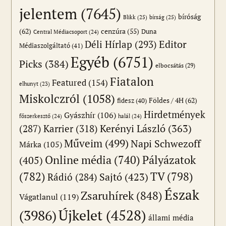
jelentem
(7645)
bíróság
Blikk
(25)
bírság
(25)
(62)
cenzúra
(55)
Duna
Central Médiacsoport
(24)
Editor
Déli Hírlap
(293)
Médiaszolgáltató
(41)
Egyéb
(6751)
Picks
(384)
elbocsátás
(29)
Fiatalon
Featured
(154)
elhunyt
(23)
Miskolczról
(1058)
Földes / 4H
(62)
fidesz
(40)
Hirdetmények
Gyászhír
(106)
főszerkesztő
(24)
halál
(24)
(287)
Karrier
(318)
Kerényi László
(363)
Műveim
(499)
Napi Schwezoff
Márka
(105)
Online média
(740)
Pályázatok
(405)
(782)
TV
(798)
Sajtó
(423)
Rádió
(284)
Észak
Zsaruhírek
(848)
Vágatlanul
(119)
Újkelet
(4528)
(3986)
állami média