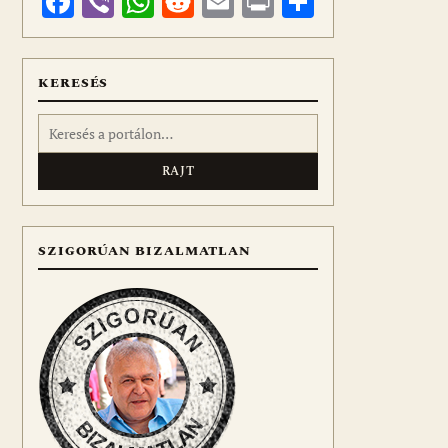
Facebook
Viber
WhatsApp
Reddit
Email
Print
Ossza
meg
KERESÉS
Keresés:
SZIGORÚAN BIZALMATLAN