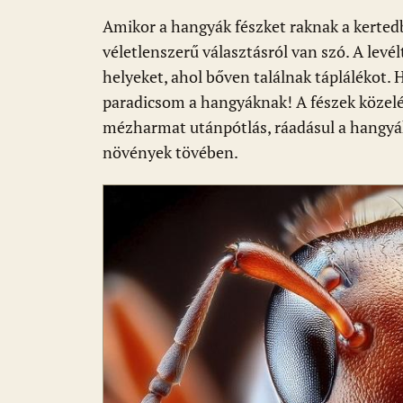
Amikor a hangyák fészket raknak a kerted
véletlenszerű választásról van szó. A levél
helyeket, ahol bőven találnak táplálékot. H
paradicsom a hangyáknak! A fészek közelé
mézharmat utánpótlás, ráadásul a hangyák 
növények tövében.