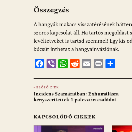
Összegzés
A hangyák makacs visszatérésének hátteréb
szoros kapcsolat áll. Ha tartós megoldást 
levéltetveket is tartsd szemmel! Egy kis o
búcsút inthetsz a hangyainváziónak.
F
Vi
W
R
E
Pr
O
ac
b
h
e
m
in
ss
e
er
at
d
ai
t
za
« ELŐZŐ CIKK
b
s
di
l
m
Incidens Szamáriában: Exhumálásra
o
A
t
e
kényszerítettek 1 palesztin családot
o
p
g
KAPCSOLÓDÓ CIKKEK
k
p