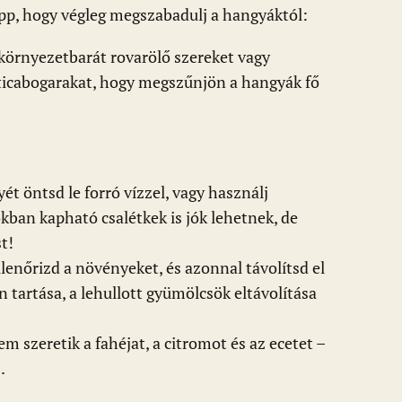
pp, hogy végleg megszabadulj a hangyáktól:
környezetbarát rovarölő szereket vagy
aticabogarakat, hogy megszűnjön a hangyák fő
ét öntsd le forró vízzel, vagy használj
okban kapható csalétkek is jók lehetnek, de
t!
enőrizd a növényeket, és azonnal távolítsd el
án tartása, a lehullott gyümölcsök eltávolítása
 szeretik a fahéjat, a citromot és az ecetet –
.