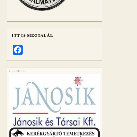
ITT IS MEGTALÁL
Facebook
HIRDETÉS