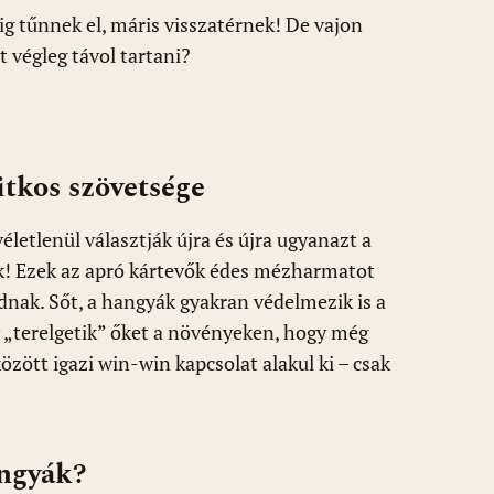
ig tűnnek el, máris visszatérnek! De vajon
t végleg távol tartani?
itkos szövetsége
letlenül választják újra és újra ugyanazt a
jlik! Ezek az apró kártevők édes mézharmatot
nak. Sőt, a hangyák gyakran védelmezik is a
y „terelgetik” őket a növényeken, hogy még
özött igazi win-win kapcsolat alakul ki – csak
angyák?