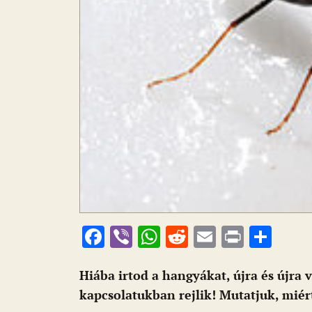
F
Vi
W
R
E
Pr
O
ac
b
h
e
m
in
ss
e
er
at
d
ai
t
za
Hiába irtod a hangyákat, újra és újra v
kapcsolatukban rejlik! Mutatjuk, mié
b
s
di
l
m