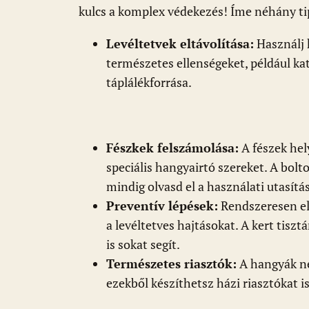
kulcs a komplex védekezés! Íme néhány ti
Levéltetvek eltávolítása:
Használj 
természetes ellenségeket, például k
táplálékforrása.
Fészkek felszámolása:
A fészek hely
speciális hangyairtó szereket. A bolt
mindig olvasd el a használati utasítás
Preventív lépések:
Rendszeresen ell
a levéltetves hajtásokat. A kert tiszt
is sokat segít.
Természetes riasztók:
A hangyák nem
ezekből készíthetsz házi riasztókat is