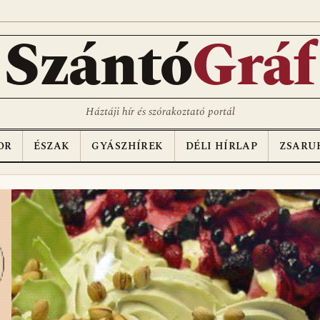
D
Szántó
Gráf
Háztáji hír és szórakoztató portál
OR
ÉSZAK
GYÁSZHÍREK
DÉLI HÍRLAP
ZSARU