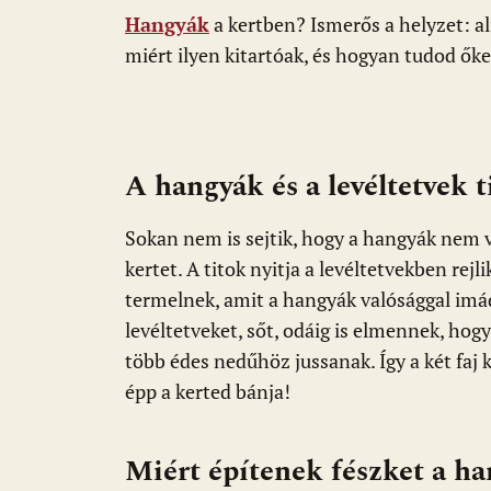
o
A
t
e
Hangyák
a kertben? Ismerős a helyzet: al
o
p
g
miért ilyen kitartóak, és hogyan tudod őke
k
p
A hangyák és a levéltetvek t
Sokan nem is sejtik, hogy a hangyák nem vé
kertet. A titok nyitja a levéltetvekben re
termelnek, amit a hangyák valósággal imád
levéltetveket, sőt, odáig is elmennek, hog
több édes nedűhöz jussanak. Így a két faj k
épp a kerted bánja!
Miért építenek fészket a h