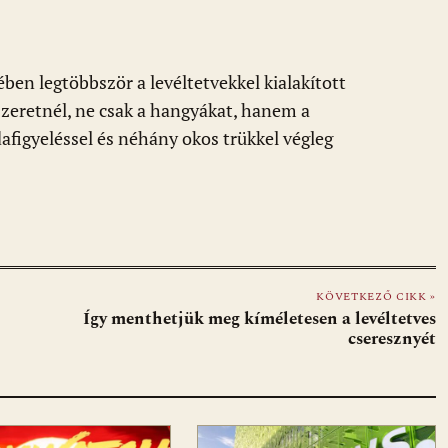
en legtöbbször a levéltetvekkel kialakított
szeretnél, ne csak a hangyákat, hanem a
dafigyeléssel és néhány okos trükkel végleg
KÖVETKEZŐ CIKK »
Így menthetjük meg kíméletesen a levéltetves
cseresznyét