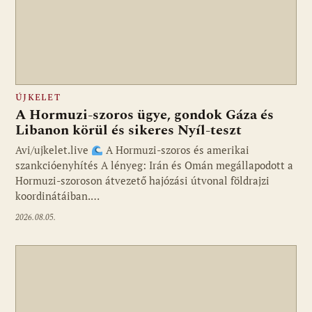
ÚJKELET
A Hormuzi-szoros ügye, gondok Gáza és
Libanon körül és sikeres Nyíl-teszt
Avi/ujkelet.live
A Hormuzi-szoros és amerikai
szankcióenyhítés A lényeg: Irán és Omán megállapodott a
Hormuzi-szoroson átvezető hajózási útvonal földrajzi
koordinátáiban.…
2026.08.05.