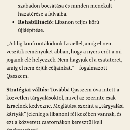
szabadon bocsátása és minden menekült
hazatérése a falvaiba.
Rehabilitáció:
Libanon teljes körű
újjáépítése.
„Addig konfrontálódunk Izraellel, amíg el nem
veszítik reményüket abban, hogy a nyers erőt a mi
jogaink elé helyezzék. Nem hagyjuk el a csatateret,
amíg el nem érjük céljainkat.” – fogalmazott
Qasszem.
Stratégiai váltás:
Továbbá Qasszem óva intett a
közvetlen tárgyalásoktól, mivel az szerinte csak
Izraelnek kedvezne. Meglátása szerint a „tárgyalási
kártyák” jelenleg a libanoni fél kezében vannak, és
ezt a közvetett csatornákon keresztül kell