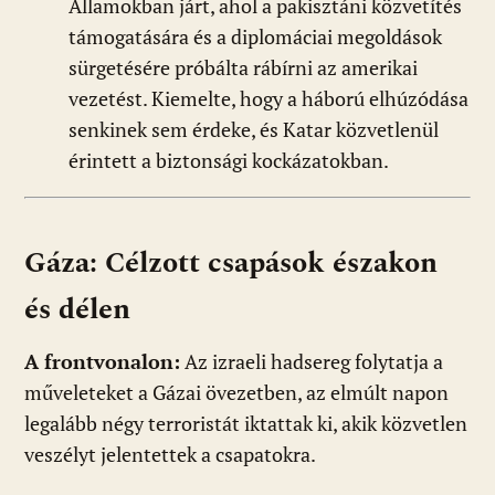
Államokban járt, ahol a pakisztáni közvetítés
támogatására és a diplomáciai megoldások
sürgetésére próbálta rábírni az amerikai
vezetést. Kiemelte, hogy a háború elhúzódása
senkinek sem érdeke, és Katar közvetlenül
érintett a biztonsági kockázatokban.
Gáza: Célzott csapások északon
és délen
A frontvonalon:
Az izraeli hadsereg folytatja a
műveleteket a Gázai övezetben, az elmúlt napon
legalább négy terroristát iktattak ki, akik közvetlen
veszélyt jelentettek a csapatokra.