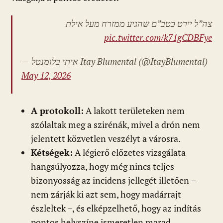
צה”ל יירט כטב”ם שהגיע ממזרח מעל אילת
pic.twitter.com/k71gCDBFye
— איתי בלומנטל
Itay Blumental (@ItayBlumental)
May 12, 2026
A protokoll:
A lakott területeken nem
szólaltak meg a szirénák, mivel a drón nem
jelentett közvetlen veszélyt a városra.
Kétségek:
A légierő előzetes vizsgálata
hangsúlyozza, hogy még nincs teljes
bizonyosság az incidens jellegét illetően –
nem zárják ki azt sem, hogy madárrajt
észleltek –, és elképzelhető, hogy az indítás
pontos helyszíne ismeretlen marad.