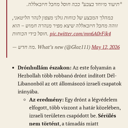
*תיעוד מיוחד בצבע* ככה חוסל מחבל חיזבאללה.
במהלך המבצע של כוחות גולני מצפון לנהר הליטאני,
זוהה מחבל חיזבאללה שיצא מפיר מנהרה חמוש – הוא
חוסל בידי הכוחות.
pic.twitter.com/mn6A0rFik4
— מה חדש. What’s new
(@Gloz111)
May 12, 2026
Drónhullám északon:
Az este folyamán a
Hezbollah több robbanó drónt indított Dél-
Libanonból az ott állomásozó izraeli csapatok
irányába.
Az eredmény:
Egy drónt a légvédelem
elfogott, több viszont a határ közelében,
izraeli területen csapódott be.
Sérülés
nem történt
, a támadás miatt