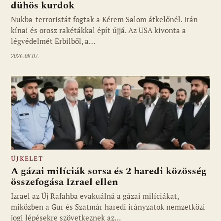
dühös kurdok
Nukba-terroristát fogtak a Kérem Salom átkelőnél. Irán
kínai és orosz rakétákkal épít újjá. Az USA kivonta a
légvédelmét Erbilből, a…
2026.08.07.
ÚJKELET
A gázai milíciák sorsa és 2 haredi közösség
összefogása Izrael ellen
Izrael az Új Rafahba evakuálná a gázai milíciákat,
miközben a Gur és Szatmár haredi irányzatok nemzetközi
jogi lépésekre szövetkeznek az…