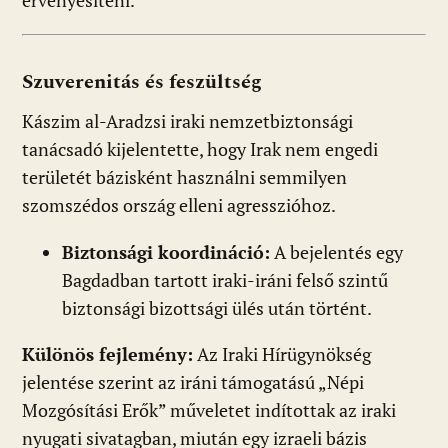
érvényesíteni.
Szuverenitás és feszültség
Kászim al-Aradzsi iraki nemzetbiztonsági
tanácsadó kijelentette, hogy Irak nem engedi
területét bázisként használni semmilyen
szomszédos ország elleni agresszióhoz.
Biztonsági koordináció:
A bejelentés egy
Bagdadban tartott iraki-iráni felső szintű
biztonsági bizottsági ülés után történt.
Különös fejlemény:
Az Iraki Hírügynökség
jelentése szerint az iráni támogatású „Népi
Mozgósítási Erők” műveletet indítottak az iraki
nyugati sivatagban, miután egy izraeli bázis