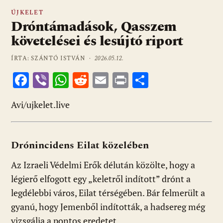
ÚJKELET
Dróntámadások, Qasszem
követelései és lesújtó riport
ÍRTA: SZÁNTÓ ISTVÁN ·
2026.05.12.
F
Vi
W
R
E
Pr
O
ac
b
h
e
m
in
ss
Avi/ujkelet.live
e
er
at
d
ai
t
za
b
s
di
l
m
o
A
t
e
Drónincidens Eilat közelében
o
p
g
Az Izraeli Védelmi Erők délután közölte, hogy a
k
p
légierő elfogott egy „keletről indított” drónt a
legdélebbi város, Eilat térségében. Bár felmerült a
gyanú, hogy Jemenből indították, a hadsereg még
vizsgálja a pontos eredetet.