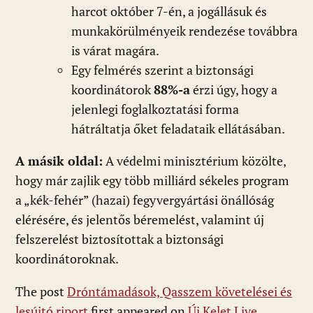
harcot október 7-én, a jogállásuk és
munkakörülményeik rendezése továbbra
is várat magára.
Egy felmérés szerint a biztonsági
koordinátorok
88%-a
érzi úgy, hogy a
jelenlegi foglalkoztatási forma
hátráltatja őket feladataik ellátásában.
A másik oldal:
A védelmi minisztérium közölte,
hogy már zajlik egy több milliárd sékeles program
a „kék-fehér” (hazai) fegyvergyártási önállóság
elérésére, és jelentős béremelést, valamint új
felszerelést biztosítottak a biztonsági
koordinátoroknak.
The post
Dróntámadások, Qasszem követelései és
lesújtó riport
first appeared on
Új Kelet Live
.