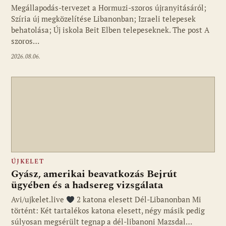
Megállapodás-tervezet a Hormuzi-szoros újranyitásáról;
Szíria új megközelítése Libanonban; Izraeli telepesek
behatolása; Új iskola Beit Elben telepeseknek. The post A
szoros…
2026.08.06.
ÚJKELET
Gyász, amerikai beavatkozás Bejrút
ügyében és a hadsereg vizsgálata
Avi/ujkelet.live
2 katona elesett Dél-Libanonban Mi
történt: Két tartalékos katona elesett, négy másik pedig
súlyosan megsérült tegnap a dél-libanoni Mazsdal…