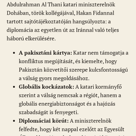
Abdulrahman Al Thani katari miniszterelnök
Dohában, török kollégájával, Hakan Fidannal
tartott sajtótájékoztatóján hangsúlyozta: a
diplomácia az egyetlen út az Iránnal való teljes
háború elkerülésére.
A pakisztáni kártya:
Katar nem támogatja a
konfliktus megújítását, és kiemelte, hogy
Pakisztán közvetítői szerepe kulcsfontosságú
a válság gyors megoldásához.
Globális kockázatok:
A katari kormányfő
szerint a válság nemcsak a régiót, hanem a
globális energiabiztonságot és a hajózás
szabadságát is fenyegeti.
Diplomáciai körút:
A miniszterelnök
felfedte, hogy két nappal ezelőtt az Egyesült