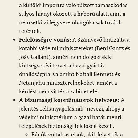
a külföldi importra való túlzott támaszkodás
súlyos hiányt okozott a háború alatt, amit a
nemzetközi fegyverembargók csak tovább
tetéztek.
Felelősségre vonás:
A Számvevő kritizálta a
korábbi védelmi minisztereket (Beni Gantz és
Joáv Gallant), amiért nem dolgoztak ki
költségvetési tervet a hazai gyártás
önállóságára, valamint Naftali Bennett és
Netanjahu miniszterelnököket, amiért a
kérdést nem vitték a kabinet elé.
A biztonsági koordinátorok helyzete:
A
jelentés „elhanyagolásnak” nevezi, ahogy a
védelmi minisztérium a gázai határ menti
települések biztonsági felelőseit kezeli.
Bár ők voltak az elsők, akik felvették a