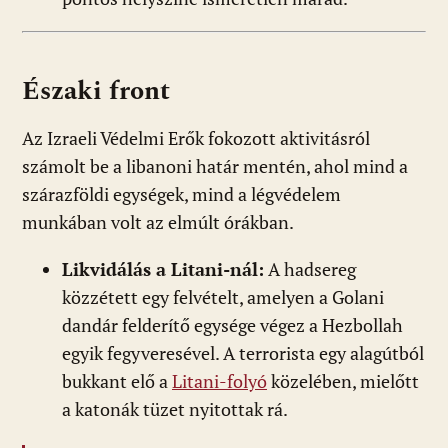
Északi front
Az Izraeli Védelmi Erők fokozott aktivitásról
számolt be a libanoni határ mentén, ahol mind a
szárazföldi egységek, mind a légvédelem
munkában volt az elmúlt órákban.
Likvidálás a Litani-nál:
A hadsereg
közzétett egy felvételt, amelyen a Golani
dandár felderítő egysége végez a Hezbollah
egyik fegyveresével. A terrorista egy alagútból
bukkant elő a
Litani-folyó
közelében, mielőtt
a katonák tüzet nyitottak rá.