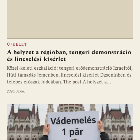
ÚJKELET
A helyzet a régióban, tengeri demonstráció
és lincselési kísérlet
Közel-keleti eszkaláció: tengeri erődemonstráció Izraeltől,
Húti támadás Jemenben, lincselési kísérlet Dzseninben és
telepes erőszak Júdeában. The post A helyzet a…
2026.08.06.