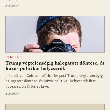
2026.08.07.
ÚJKELET
Trump végtelenségig halogatott döntése, és
húzós politikai helycserék
ujkeletlive - Gofman lojális The post Trump végtelenségig
Fotó: ujkelet.live
halogatott döntése, és húzós politikai helycserék first
appeared on Új Kelet Live.
2026.08.07.