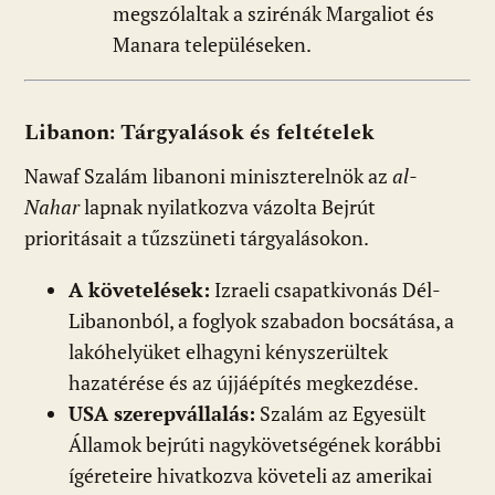
megszólaltak a szirénák Margaliot és
Manara településeken.
Libanon: Tárgyalások és feltételek
Nawaf Szalám libanoni miniszterelnök az
al-
Nahar
lapnak nyilatkozva vázolta Bejrút
prioritásait a tűzszüneti tárgyalásokon.
A követelések:
Izraeli csapatkivonás Dél-
Libanonból, a foglyok szabadon bocsátása, a
lakóhelyüket elhagyni kényszerültek
hazatérése és az újjáépítés megkezdése.
USA szerepvállalás:
Szalám az Egyesült
Államok bejrúti nagykövetségének korábbi
ígéreteire hivatkozva követeli az amerikai