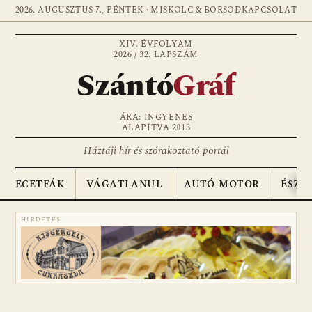
2026. AUGUSZTUS 7., PÉNTEK · MISKOLC & BORSOD
KAPCSOLAT
XIV. ÉVFOLYAM
2026 / 32. LAPSZÁM
Szántó
Gráf
ÁRA: INGYENES
ALAPÍTVA 2013
Háztáji hír és szórakoztató portál
ECETFÁK
VÁGATLANUL
AUTÓ-MOTOR
ÉSZA
HIRDETÉS