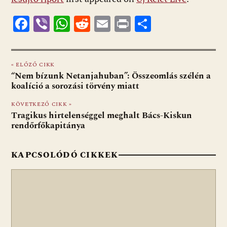
F
Vi
W
R
E
Pr
O
ac
b
h
e
m
in
ss
e
er
at
d
ai
t
za
« ELŐZŐ CIKK
b
s
di
l
m
“Nem bízunk Netanjahuban”: Összeomlás szélén a
o
A
t
e
koalíció a sorozási törvény miatt
o
p
g
KÖVETKEZŐ CIKK »
Tragikus hirtelenséggel meghalt Bács-Kiskun
k
p
rendőrfőkapitánya
KAPCSOLÓDÓ CIKKEK