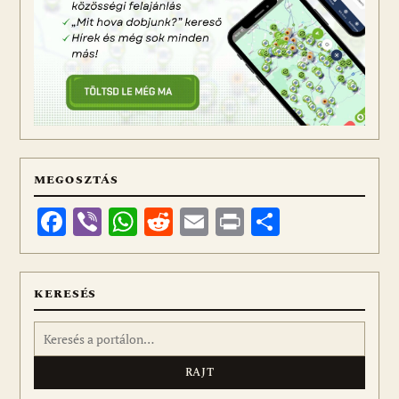
MEGOSZTÁS
Facebook
Viber
WhatsApp
Reddit
Email
Print
Ossza
meg
KERESÉS
Keresés: