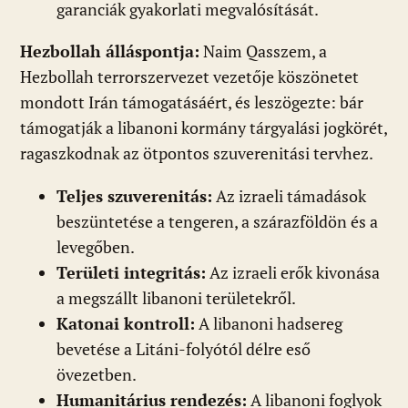
garanciák gyakorlati megvalósítását.
Hezbollah álláspontja:
Naim Qasszem, a
Hezbollah terrorszervezet vezetője köszönetet
mondott Irán támogatásáért, és leszögezte: bár
támogatják a libanoni kormány tárgyalási jogkörét,
ragaszkodnak az ötpontos szuverenitási tervhez.
Teljes szuverenitás:
Az izraeli támadások
beszüntetése a tengeren, a szárazföldön és a
levegőben.
Területi integritás:
Az izraeli erők kivonása
a megszállt libanoni területekről.
Katonai kontroll:
A libanoni hadsereg
bevetése a Litáni-folyótól délre eső
övezetben.
Humanitárius rendezés:
A libanoni foglyok