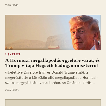
2026.08.06.
ÚJKELET
A Hormuzi megállapodás egyelőre várat, és
Trump vitája Hegseth hadügyminiszterrel
ujkeletlive Egyelőre Irán, és Donald Trump elnök is
Fotó: ujkelet.live
megerősítette a küszöbön álló megállapodást a Hormuzi-
szoros megnyitására vonatkozóan. Az Ománnal közös…
2026.08.06.