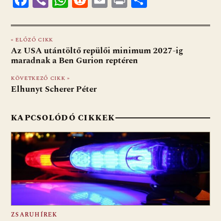
ac
b
h
e
m
in
ss
e
er
at
d
ai
t
za
« ELŐZŐ CIKK
b
s
di
l
m
Az USA utántöltő repülői minimum 2027-ig
o
A
t
e
maradnak a Ben Gurion reptéren
o
p
g
KÖVETKEZŐ CIKK »
Elhunyt Scherer Péter
k
p
KAPCSOLÓDÓ CIKKEK
ZSARUHÍREK