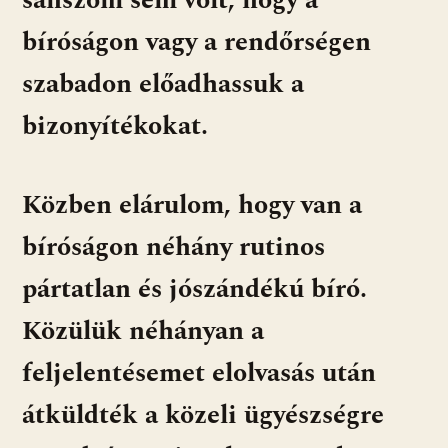
sanszom sem volt, hogy a
bíróságon vagy a rendőrségen
szabadon előadhassuk a
bizonyítékokat.
Közben elárulom, hogy van a
bíróságon néhány rutinos
pártatlan és jószándékú bíró.
Közülük néhányan a
feljelentésemet elolvasás után
átküldték a közeli ügyészségre