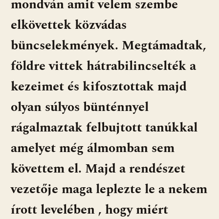
mondván amit velem szembe
elkövettek közvádas
büncselekmények. Megtámadtak,
földre vittek hátrabilincselték a
kezeimet és kifosztottak majd
olyan súlyos bünténnyel
rágalmaztak felbujtott tanúkkal
amelyet még álmomban sem
követtem el. Majd a rendészet
vezetője maga leplezte le a nekem
írott levelében , hogy miért