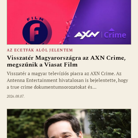
AZ ECETFÁK ALÓL JELENTEM
Visszatér Magyarországra az AXN Crime,
megszűnik a Viasat Film
Visszatér a magyar televíziós piacra az AXN Crime. Az
Fotó: media1.hu
Antenna Entertainment hivatalosan is bejelentette, hogy
a true crime dokumentumsorozatokat és…
2026.08.07.