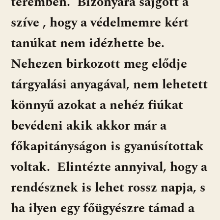
teremben. Bizonyára sajgott a
szíve , hogy a védelmemre kért
tanúkat nem idézhette be.
Nehezen birkozott meg elődje
tárgyalási anyagával, nem lehetett
könnyű azokat a nehéz fiúkat
bevédeni akik akkor már a
főkapitányságon is gyanúsítottak
voltak. Elintézte annyival, hogy a
rendésznek is lehet rossz napja, s
ha ilyen egy főügyészre támad a