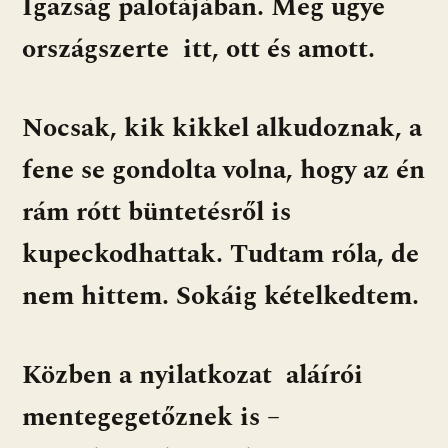
Igazság palotájában. Meg ugye
országszerte itt, ott és amott.
Nocsak, kik kikkel alkudoznak, a
fene se gondolta volna, hogy az én
rám rótt büntetésről is
kupeckodhattak. Tudtam róla, de
nem hittem. Sokáig kételkedtem.
Közben a nyilatkozat aláírói
mentegegetőznek is –