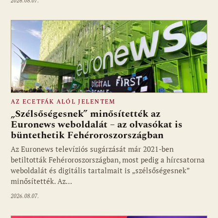
2026.08.07.
AZ ECETFÁK ALÓL JELENTEM
„Szélsőségesnek” minősítették az
Euronews weboldalát – az olvasókat is
büntethetik Fehéroroszországban
Fotó: media1.hu
Az Euronews televíziós sugárzását már 2021-ben
betiltották Fehéroroszországban, most pedig a hírcsatorna
weboldalát és digitális tartalmait is „szélsőségesnek”
minősítették. Az…
2026.08.07.