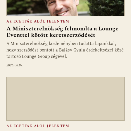
AZ ECETFÁK ALÓL JELENTEM
A Miniszterelnökség felmondta a Lounge
Eventtel kötött keretszerződését
A Miniszterelnökség közleményben tudatta lapunkkal,
Fotó: media1.hu
hogy szerződést bontott a Balásy Gyula érdekeltségei közé
tartozó Lounge Group cégével.
2026.08.07.
AZ ECETFÁK ALÓL JELENTEM