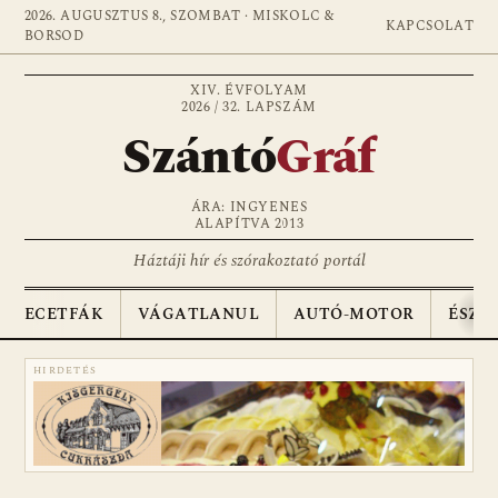
2026. AUGUSZTUS 8., SZOMBAT · MISKOLC &
KAPCSOLAT
BORSOD
XIV. ÉVFOLYAM
2026 / 32. LAPSZÁM
Szántó
Gráf
ÁRA: INGYENES
ALAPÍTVA 2013
Háztáji hír és szórakoztató portál
ECETFÁK
VÁGATLANUL
AUTÓ-MOTOR
ÉSZA
HIRDETÉS