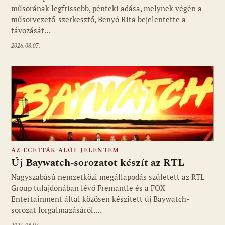
műsorának legfrissebb, pénteki adása, melynek végén a
műsorvezető-szerkesztő, Benyó Rita bejelentette a
távozását…
2026.08.07.
AZ ECETFÁK ALÓL JELENTEM
Új Baywatch-sorozatot készít az RTL
Nagyszabású nemzetközi megállapodás született az RTL
Group tulajdonában lévő Fremantle és a FOX
Fotó: media1.hu
Entertainment által közösen készített új Baywatch-
sorozat forgalmazásáról.…