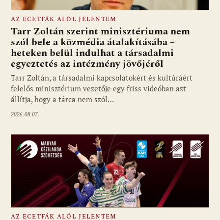
AZ ECETFÁK ALÓL JELENTEM
Tarr Zoltán szerint minisztériuma nem
szól bele a közmédia átalakításába –
heteken belül indulhat a társadalmi
Fotó: media1.hu
egyeztetés az intézmény jövőjéről
Tarr Zoltán, a társadalmi kapcsolatokért és kultúráért
felelős minisztérium vezetője egy friss videóban azt
állítja, hogy a tárca nem szól…
2026.08.07.
AZ ECETFÁK ALÓL JELENTEM