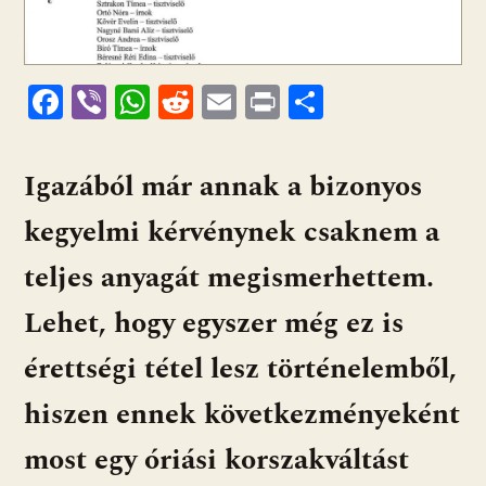
F
Vi
W
R
E
Pr
O
ac
b
h
e
m
in
ss
e
er
at
d
ai
t
za
Igazából már annak a bizonyos
b
s
di
l
m
kegyelmi kérvénynek csaknem a
o
A
t
e
o
p
g
teljes anyagát megismerhettem.
k
p
Lehet, hogy egyszer még ez is
érettségi tétel lesz történelemből,
hiszen ennek következményeként
most egy óriási korszakváltást