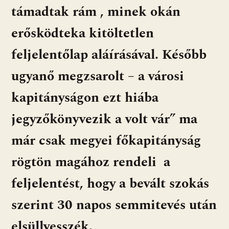
támadtak rám , minek okán
erősködteka kitöltetlen
feljelentőlap aláírásával. Később
ugyanő megzsarolt – a városi
kapitányságon ezt hiába
jegyzőkönyvezik a volt vár” ma
már csak megyei főkapitányság
rögtön magához rendeli a
feljelentést, hogy a bevált szokás
szerint 30 napos semmitevés után
elsüllyesszék.