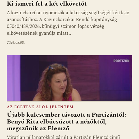
Ki ismeri fel a két elkövetőt
A kazincbarcikai nyomozók a lakosság segítségét kérik az
azonosításhoz. A Kazincbarcikai Rendőrkapitányság
05040/489/2026. bűnügyi számon lopás vétség
elkövetésének gyanúja miatt…
2026.08.08.
AZ ECETFÁK ALÓL JELENTEM
Újabb kulcsember távozott a Partizántól:
Benyó Rita elbúcsúzott a nézőktől,
megszűnik az Elemző
Fotó: media1.hu
Váratlan pillanatokkal zárult a Partizán Elemző című