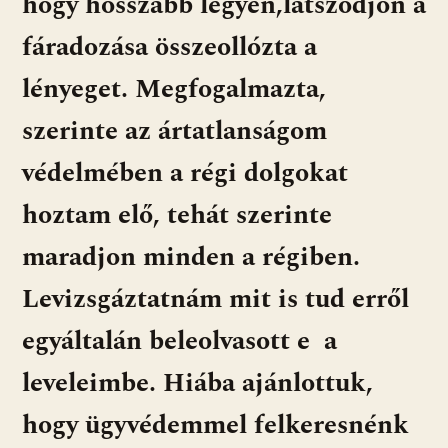
hogy hosszabb legyen,látszodjon a
fáradozása összeollózta a
lényeget. Megfogalmazta,
szerinte az ártatlanságom
védelmében a régi dolgokat
hoztam elő, tehát szerinte
maradjon minden a régiben.
Levizsgáztatnám mit is tud erről
egyáltalán beleolvasott e a
leveleimbe. Hiába ajánlottuk,
hogy ügyvédemmel felkeresnénk