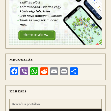
MEGOSZTÁS
Facebook
Viber
WhatsApp
Reddit
Email
Print
Ossza
meg
KERESÉS
Keresés: