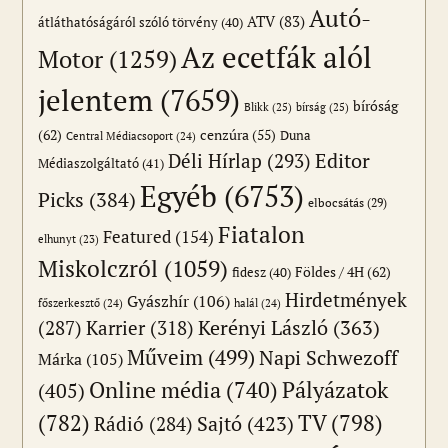
Autó-
ATV
(83)
átláthatóságáról szóló törvény
(40)
Az ecetfák alól
Motor
(1259)
jelentem
(7659)
bíróság
Blikk
(25)
bírság
(25)
(62)
cenzúra
(55)
Duna
Central Médiacsoport
(24)
Editor
Déli Hírlap
(293)
Médiaszolgáltató
(41)
Egyéb
(6753)
Picks
(384)
elbocsátás
(29)
Fiatalon
Featured
(154)
elhunyt
(23)
Miskolczról
(1059)
Földes / 4H
(62)
fidesz
(40)
Hirdetmények
Gyászhír
(106)
főszerkesztő
(24)
halál
(24)
(287)
Karrier
(318)
Kerényi László
(363)
Műveim
(499)
Napi Schwezoff
Márka
(105)
Online média
(740)
Pályázatok
(405)
(782)
TV
(798)
Sajtó
(423)
Rádió
(284)