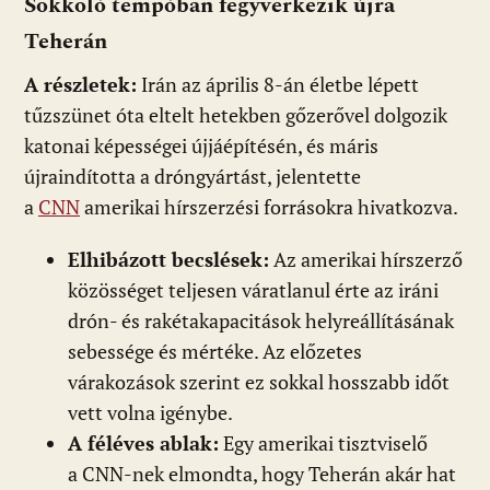
Sokkoló tempóban fegyverkezik újra
Teherán
A részletek:
Irán az április 8-án életbe lépett
tűzszünet óta eltelt hetekben gőzerővel dolgozik
katonai képességei újjáépítésén, és máris
újraindította a dróngyártást, jelentette
a
CNN
amerikai hírszerzési forrásokra hivatkozva.
Elhibázott becslések:
Az amerikai hírszerző
közösséget teljesen váratlanul érte az iráni
drón- és rakétakapacitások helyreállításának
sebessége és mértéke. Az előzetes
várakozások szerint ez sokkal hosszabb időt
vett volna igénybe.
A féléves ablak:
Egy amerikai tisztviselő
a CNN-nek elmondta, hogy Teherán akár hat