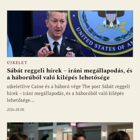
ÚJKELET
Sábát reggeli hírek – iráni megállapodás, és
a háborúból való kilépés lehetősége
ujkeletlive Caine és a háború vége The post Sábát reggeli
Fotó: ujkelet.live
hírek – iráni megállapodás, és a háborúból való kilépés
lehetősége…
2026.08.08.