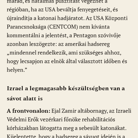
marad, és hatalmas pusztítást végezhet a
régióban, ha az USA beváltja fenyegetéseit, és
újraindítja a katonai hadjáratot. Az USA Központi
Parancsnoksága (CENTCOM) nem kívánta
kommentálni a jelentést, a Pentagon szóvivője
azonban leszögezte: az amerikai hadsereg
„mindennel rendelkezik, ami szükséges ahhoz,
hogy lecsapjon az elnök által választott időben és
helyen.”
Izrael a legmagasabb készültségben van a
sávot alatt is
A frontvonalon:
Ejal Zamir altábornagy, az Izraeli
Védelmi Erők vezérkari főnöke rehabilitációs
kórházakban látogatta meg a sebesült katonákat.
Kijelentette, hogy a hadsereg a sávuot idején is a