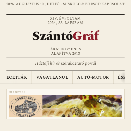
2026. AUGUSZTUS 10., HÉTFŐ · MISKOLC & BORSOD
KAPCSOLAT
XIV. ÉVFOLYAM
2026 / 33. LAPSZÁM
Szántó
Gráf
ÁRA: INGYENES
ALAPÍTVA 2013
Háztáji hír és szórakoztató portál
ECETFÁK
VÁGATLANUL
AUTÓ-MOTOR
ÉSZA
HIRDETÉS