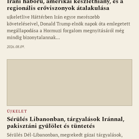
Iráni háború, amerikai készlethiány, és a
regionális erőviszonyok átalakulása
ujkeletlive Háttérben Irán egyre merészebb
Fotó: ujkelet.live
követeléseivel, Donald Trump elnök napok óta emlegetett
megállapodása a Hormuzi forgalom megnyitásáról még
mindig bizonytalannak…
2026.08.09.
ÚJKELET
Sérülés Libanonban, tárgyalások Iránnal,
pakisztáni gyűlölet és tüntetés
Sérülés Dél-Libanonban, megrekedt gázai tárgyalások,