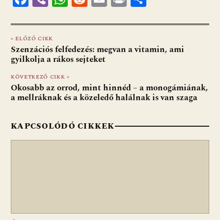
ac
b
h
e
m
in
ss
e
er
at
d
ai
t
za
« ELŐZŐ CIKK
b
s
di
l
m
Szenzációs felfedezés: megvan a vitamin, ami
o
A
t
e
gyilkolja a rákos sejteket
o
p
g
KÖVETKEZŐ CIKK »
Okosabb az orrod, mint hinnéd – a monogámiának,
k
p
a mellráknak és a közeledő halálnak is van szaga
KAPCSOLÓDÓ CIKKEK