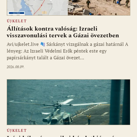
ÚJKELET
Állítások kontra valóság: Izraeli
visszavonulási tervek a Gázai övezetben
Avi/ujkelet.live
Sárkányt vizsgálnak a gázai határnál A
lényeg: Az Izraeli Védelmi Erők péntek este egy
papírsárkányt talált a Gázai övezet…
2026.08.09.
ÚJKELET