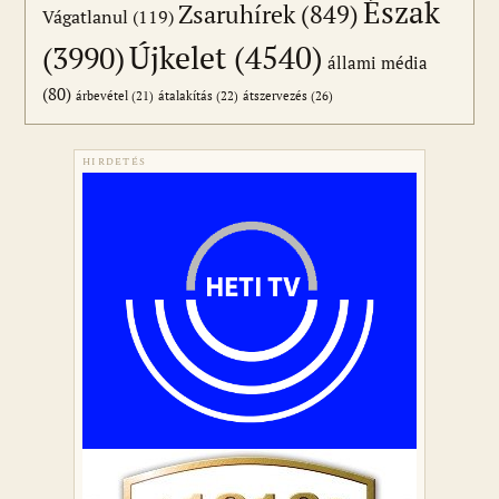
Észak
Zsaruhírek
(849)
Vágatlanul
(119)
Újkelet
(4540)
(3990)
állami média
(80)
átszervezés
(26)
árbevétel
(21)
átalakítás
(22)
HIRDETÉS