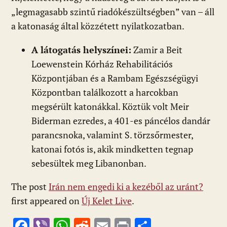
„legmagasabb szintű riadókészültségben” van – áll
a katonaság által közzétett nyilatkozatban.
A látogatás helyszínei:
Zamir a Beit
Loewenstein Kórház Rehabilitációs
Központjában és a Rambam Egészségügyi
Központban találkozott a harcokban
megsérült katonákkal. Köztük volt Meir
Biderman ezredes, a 401-es páncélos dandár
parancsnoka, valamint S. törzsőrmester,
katonai fotós is, akik mindketten tegnap
sebesültek meg Libanonban.
The post
Irán nem engedi ki a kezéből az uránt?
first appeared on
Új Kelet Live
.
F
Vi
W
R
E
Pr
O