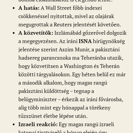
A hatás:
A Wall Street főbb indexei
csökkenéssel nyitottak, mivel az olajárak
megugrottak a Reuters jelentését követően.
A közvetítők:
Iszlámábád gőzerővel dolgozik
a megegyezésen. Az iráni
ISNA
hírügynökség
jelentése szerint Aszim Munir, a pakisztáni
hadsereg parancsnoka ma Teheránba utazik,
hogy közvetítsen a Washington és Teherán
közötti tárgyalásokon. Egy héten belül ez már
a második alkalom, hogy magas rangú
pakisztáni küldöttség – tegnap a
belügyminiszter – érkezik az iráni fővárosba,
alig több mint egy hónappal a törékeny
tűzszünet életbe lépése után.
Izraeli reakció:
Egy magas rangú izraeli
katonai tisztviselő a hónap elején úgy