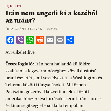
ÚJKELET
Irán nem engedi ki a kezéből
az uránt?
ÍRTA: SZÁNTÓ ISTVÁN ·
2026.05.21.
F
Vi
W
R
E
Pr
O
ac
b
h
e
m
in
ss
Avi/ujkelet.live
e
er
at
d
ai
t
za
b
s
di
l
m
Összefoglaló:
Irán nem hajlandó külföldre
o
A
t
e
szállítani a fegyverminőséghez közeli dúsítású
o
p
g
uránkészletét, ami veszélyezteti a Washington és
Teherán közötti tárgyalásokat. Miközben
k
p
Pakisztán gőzerővel közvetít a felek között,
amerikai hírszerzési források szerint Irán – orosz
és kínai segítséggel – sokkoló tempóban