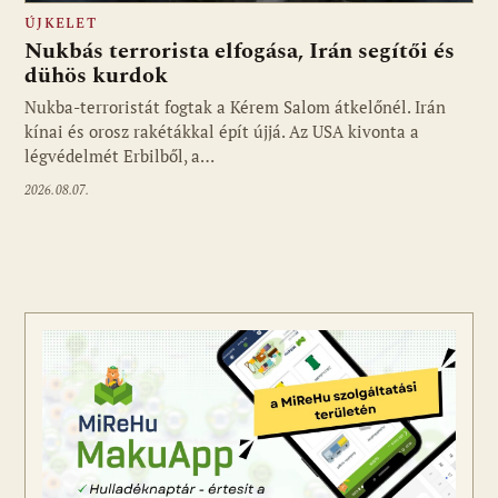
ÚJKELET
Nukbás terrorista elfogása, Irán segítői és
dühös kurdok
Nukba-terroristát fogtak a Kérem Salom átkelőnél. Irán
kínai és orosz rakétákkal épít újjá. Az USA kivonta a
légvédelmét Erbilből, a…
2026.08.07.