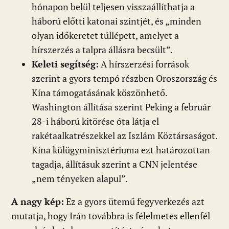
hónapon belül teljesen visszaállíthatja a
háború előtti katonai szintjét, és „minden
olyan időkeretet túllépett, amelyet a
hírszerzés a talpra állásra becsült”.
Keleti segítség:
A hírszerzési források
szerint a gyors tempó részben Oroszország és
Kína támogatásának köszönhető.
Washington állítása szerint Peking a február
28-i háború kitörése óta látja el
rakétaalkatrészekkel az Iszlám Köztársaságot.
Kína külügyminisztériuma ezt határozottan
tagadja, állításuk szerint a CNN jelentése
„nem tényeken alapul”.
A nagy kép:
Ez a gyors ütemű fegyverkezés azt
mutatja, hogy Irán továbbra is félelmetes ellenfél