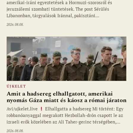
amerikai-iráni egyeztetések a Hormuzi-szorosról és
jeruzsálemi szombati tüntetések. The post Sérülés
Libanonban, tárgyalások Iránnal, pakisztáni…
2026.08.08.
ÚJKELET
Amit a hadsereg elhallgatott, amerikai
nyomás Gáza miatt és káosz a római járaton
Avi/ujkelet.live
Elhallgatta a hadsereg Mi történt: Egy
robbanóanyaggal megrakott Hezbollah-drón csapott le az
izraeli erők közelében az Ali Taher-gerinc térségében,…
2026.08.08.