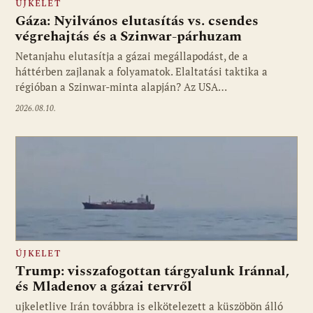
ÚJKELET
Gáza: Nyilvános elutasítás vs. csendes
végrehajtás és a Szinwar-párhuzam
Netanjahu elutasítja a gázai megállapodást, de a
háttérben zajlanak a folyamatok. Elaltatási taktika a
régióban a Szinwar-minta alapján? Az USA…
2026.08.10.
ÚJKELET
Trump: visszafogottan tárgyalunk Iránnal,
és Mladenov a gázai tervről
ujkeletlive Irán továbbra is elkötelezett a küszöbön álló
Fotó: ujkelet.live