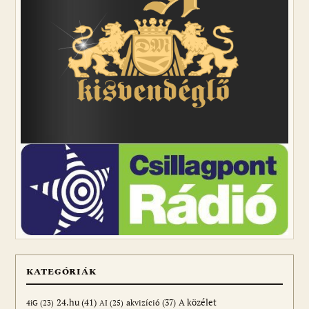
KATEGÓRIÁK
24.hu
(41)
akvizíció
(37)
A közélet
AI
(25)
4iG
(23)