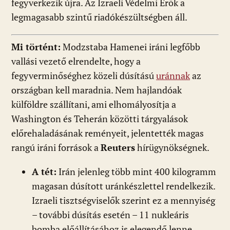
fegyverkezik újra. Az Izraeli Védelmi Erők a
legmagasabb szintű riadókészültségben áll.
Mi történt:
Modzstaba Hamenei iráni legfőbb
vallási vezető elrendelte, hogy a
fegyverminőséghez közeli dúsítású
uránnak
az
országban kell maradnia. Nem hajlandóak
külföldre szállítani, ami elhomályosítja a
Washington és Teherán közötti tárgyalások
előrehaladásának reményeit, jelentették magas
rangú iráni források a
Reuters
hírügynökségnek.
A tét:
Irán jelenleg több mint 400 kilogramm
magasan dúsított uránkészlettel rendelkezik.
Izraeli tisztségviselők szerint ez a mennyiség
– további dúsítás esetén – 11 nukleáris
bomba előállításához is elegendő lenne.