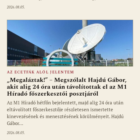
2026.08.05.
AZ ECETFÁK ALÓL JELENTEM
„Megaláztak!” – Megszólalt Hajdú Gábor,
akit alig 24 óra után távolítottak el az M1
Híradó főszerkesztői posztjáról
Fotó: media1.hu
Az M1 Híradó hétfőn bejelentett, majd alig 24 óra után
eltávolított főszerkesztője részletesen ismertette
kinevezésének és menesztésének körülményeit. Hajdú
Gábor…
2026.08.05.