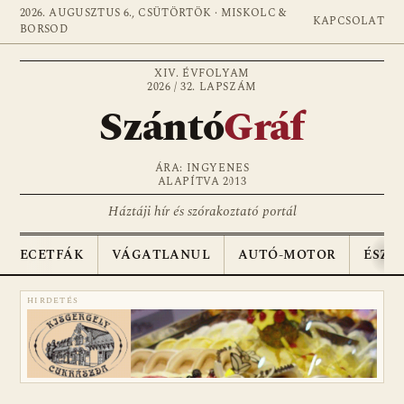
2026. AUGUSZTUS 6., CSÜTÖRTÖK · MISKOLC &
KAPCSOLAT
BORSOD
XIV. ÉVFOLYAM
2026 / 32. LAPSZÁM
Szántó
Gráf
ÁRA: INGYENES
ALAPÍTVA 2013
Háztáji hír és szórakoztató portál
ECETFÁK
VÁGATLANUL
AUTÓ-MOTOR
ÉSZA
HIRDETÉS