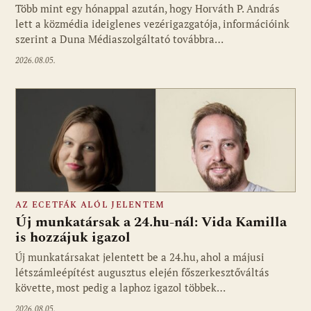
Több mint egy hónappal azután, hogy Horváth P. András
Fotó: media1.hu
lett a közmédia ideiglenes vezérigazgatója, információink
szerint a Duna Médiaszolgáltató továbbra…
2026.08.05.
AZ ECETFÁK ALÓL JELENTEM
Új munkatársak a 24.hu-nál: Vida Kamilla
is hozzájuk igazol
Új munkatársakat jelentett be a 24.hu, ahol a májusi
Fotó: media1.hu
létszámleépítést augusztus elején főszerkesztőváltás
követte, most pedig a laphoz igazol többek…
2026.08.05.