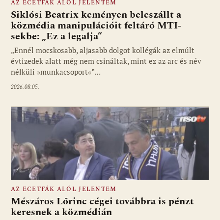
AZ ECETFÁK ALÓL JELENTEM
Siklósi Beatrix keményen beleszállt a
közmédia manipulációit feltáró MTI-
sekbe: „Ez a legalja”
Fotó: media1.hu
„Ennél mocskosabb, aljasabb dolgot kollégák az elmúlt
évtizedek alatt még nem csináltak, mint ez az arc és név
nélküli »munkacsoport«”…
2026.08.05.
AZ ECETFÁK ALÓL JELENTEM
Mészáros Lőrinc cégei továbbra is pénzt
keresnek a közmédián