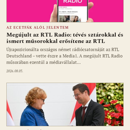
AZ ECETFÁK ALÓL JELENTEM
Megújult az RTL Radio: tévés sztárokkal és
ismert műsorokkal erősítene az RTL
Újrapozicionálta országos német rádiócsatornáját az RTL
Fotó: media1.hu
Deutschland – vette észre a Media1. A megújult RTL Radio
műsorában ezentúl a médiavállalat…
2026.08.05.