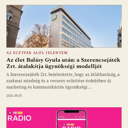
AZ ECETFÁK ALÓL JELENTEM
Az élet Balásy Gyula után: a Szerencsejáték
Zrt. átalakítja ügynökségi modelljét
A Szerencsejáték Zrt. bejelentette, hogy az átláthatóság, a
Fotó: media1.hu
szakmai minőség és a verseny erősítése érdekében új
marketing és kommunikációs ügynökségi…
2026.08.05.