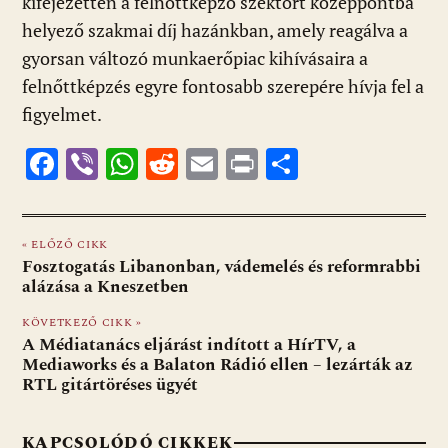
kifejezetten a felnőttképző szektort középpontba
helyező szakmai díj hazánkban, amely reagálva a
gyorsan változó munkaerőpiac kihívásaira a
felnőttképzés egyre fontosabb szerepére hívja fel a
figyelmet.
F
Vi
W
R
E
Pr
O
ac
b
h
e
m
in
ss
e
er
at
d
ai
t
za
« ELŐZŐ CIKK
b
s
di
l
m
Fosztogatás Libanonban, vádemelés és reformrabbi
o
A
t
e
alázása a Kneszetben
o
p
g
KÖVETKEZŐ CIKK »
A Médiatanács eljárást indított a HírTV, a
k
p
Mediaworks és a Balaton Rádió ellen – lezárták az
RTL gitártöréses ügyét
KAPCSOLÓDÓ CIKKEK