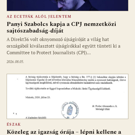
AZ ECETFÁK ALÓL JELENTEM
Panyi Szabolcs kapja a CPJ nemzetközi
sajtószabadság-díját
A Direkt36 volt oknyomozó újságíróját a világ hat
Fotó: media1.hu
országából kiválasztott újságírókkal együtt tünteti ki a
Committee to Protect Journalists (CPJ)…
2026.08.05.
ÉSZAK
Közeleg az igazság órája – lépni kellene a