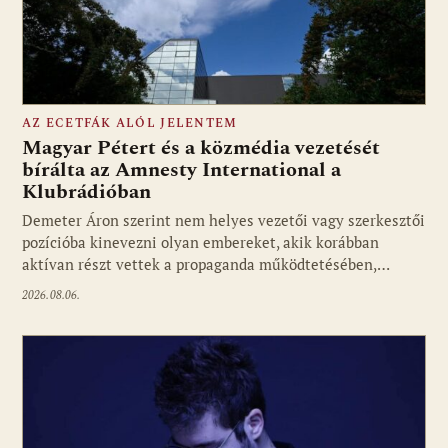
AZ ECETFÁK ALÓL JELENTEM
Magyar Pétert és a közmédia vezetését
bírálta az Amnesty International a
Klubrádióban
Fotó: media1.hu
Demeter Áron szerint nem helyes vezetői vagy szerkesztői
pozícióba kinevezni olyan embereket, akik korábban
aktívan részt vettek a propaganda működtetésében,…
2026.08.06.