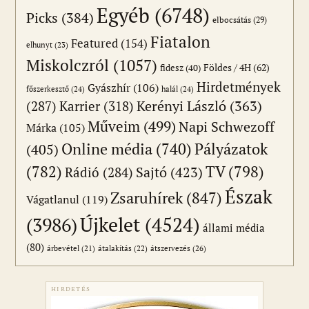
Egyéb
(6748)
Picks
(384)
elbocsátás
(29)
Fiatalon
Featured
(154)
elhunyt
(23)
Miskolczról
(1057)
Földes / 4H
(62)
fidesz
(40)
Hirdetmények
Gyászhír
(106)
főszerkesztő
(24)
halál
(24)
(287)
Karrier
(318)
Kerényi László
(363)
Műveim
(499)
Napi Schwezoff
Márka
(105)
Online média
(740)
Pályázatok
(405)
(782)
TV
(798)
Sajtó
(423)
Rádió
(284)
Észak
Zsaruhírek
(847)
Vágatlanul
(119)
Újkelet
(4524)
(3986)
állami média
(80)
átszervezés
(26)
árbevétel
(21)
átalakítás
(22)
HIRDETÉS