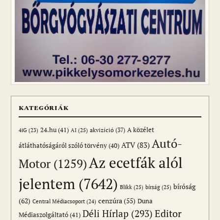
KATEGÓRIÁK
24.hu
(41)
akvizíció
(37)
A közélet
AI
(25)
4iG
(23)
Autó-
ATV
(83)
átláthatóságáról szóló törvény
(40)
Az ecetfák alól
Motor
(1259)
jelentem
(7642)
bíróság
Blikk
(25)
bírság
(25)
(62)
cenzúra
(55)
Duna
Central Médiacsoport
(24)
Editor
Déli Hírlap
(293)
Médiaszolgáltató
(41)