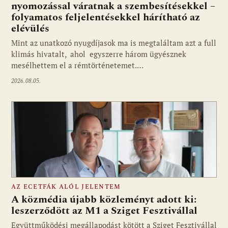
nyomozással váratnak a szembesítésekkel –
folyamatos feljelentésekkel hárítható az
elévülés
Mint az unatkozó nyugdíjasok ma is megtaláltam azt a full
klimás hivatalt, ahol egyszerre három ügyésznek
mesélhettem el a rémtörténetemet.…
2026.08.05.
AZ ECETFÁK ALÓL JELENTEM
A közmédia újabb közleményt adott ki:
leszerződött az M1 a Sziget Fesztivállal
Együttműködési megállapodást kötött a Sziget Fesztivállal
Fotó: media1.hu