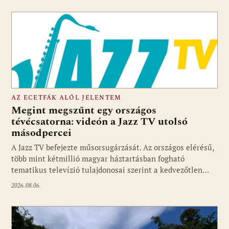
AZ ECETFÁK ALÓL JELENTEM
Megint megszűnt egy országos
tévécsatorna: videón a Jazz TV utolsó
másodpercei
Fotó: media1.hu
A Jazz TV befejezte műsorsugárzását. Az országos elérésű,
több mint kétmillió magyar háztartásban fogható
tematikus televízió tulajdonosai szerint a kedvezőtlen…
2026.08.06.