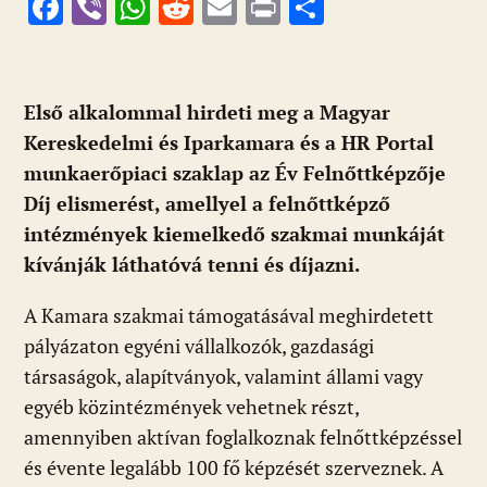
F
Vi
W
R
E
Pr
O
ac
b
h
e
m
in
ss
e
er
at
d
ai
t
za
b
s
di
l
m
Első alkalommal hirdeti meg a Magyar
o
A
t
e
Kereskedelmi és Iparkamara és a HR Portal
o
p
g
munkaerőpiaci szaklap az Év Felnőttképzője
Díj elismerést, amellyel a felnőttképző
k
p
intézmények kiemelkedő szakmai munkáját
kívánják láthatóvá tenni és díjazni.
A Kamara szakmai támogatásával meghirdetett
pályázaton egyéni vállalkozók, gazdasági
társaságok, alapítványok, valamint állami vagy
egyéb közintézmények vehetnek részt,
amennyiben aktívan foglalkoznak felnőttképzéssel
és évente legalább 100 fő képzését szerveznek. A