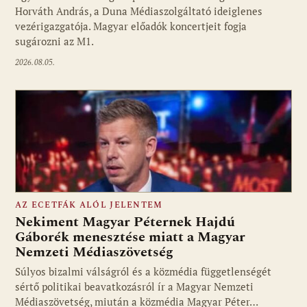
Horváth András, a Duna Médiaszolgáltató ideiglenes
vezérigazgatója. Magyar előadók koncertjeit fogja
sugározni az M1.
2026.08.05.
AZ ECETFÁK ALÓL JELENTEM
Nekiment Magyar Péternek Hajdú
Gáborék menesztése miatt a Magyar
Nemzeti Médiaszövetség
Fotó: media1.hu
Súlyos bizalmi válságról és a közmédia függetlenségét
sértő politikai beavatkozásról ír a Magyar Nemzeti
Médiaszövetség, miután a közmédia Magyar Péter…