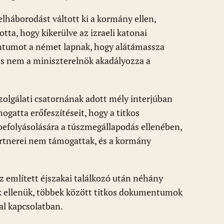
lháborodást váltott ki a kormány ellen,
otta, hogy kikerülve az izraeli katonai
entumot a német lapnak, hogy alátámassza
és nem a miniszterelnök akadályozza a
zolgálati csatornának adott mély interjúban
ogatta erőfeszítéseit, hogy a titkos
befolyásolására a túszmegállapodás ellenében,
partnerei nem támogattak, és a kormány
az említett éjszakai találkozó után néhány
ek ellenük, többek között titkos dokumentumok
al kapcsolatban.