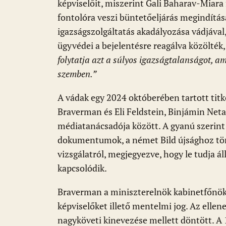
k
p
képviselőit, miszerint Gali Baharav-Miar
fontolóra veszi büntetőeljárás megindításá
igazságszolgáltatás akadályozása vádjáva
ügyvédei a bejelentésre reagálva közölték,
folytatja azt a súlyos igazságtalanságot, a
szemben.”
A vádak egy 2024 októberében tartott tit
Braverman és Eli Feldstein, Binjámin Net
médiatanácsadója között. A gyanú szerint
dokumentumok, a német Bild újsághoz tör
vizsgálatról, megjegyezve, hogy le tudja á
kapcsolódik.
Braverman a miniszterelnök kabinetfőnök
képviselőket illető mentelmi jog. Az ellen
nagyköveti kinevezése mellett döntött. A 