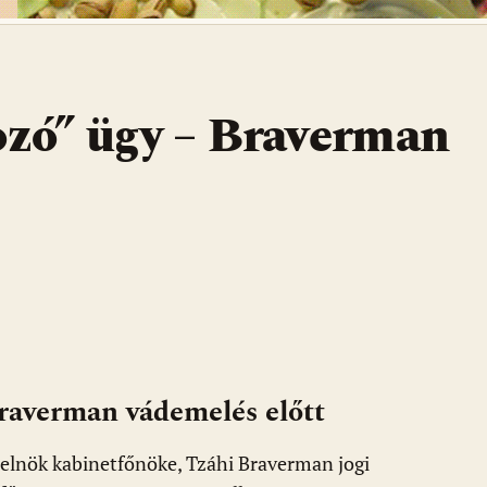
ozó” ügy – Braverman
Braverman vádemelés előtt
relnök kabinetfőnöke, Tzáhi Braverman jogi