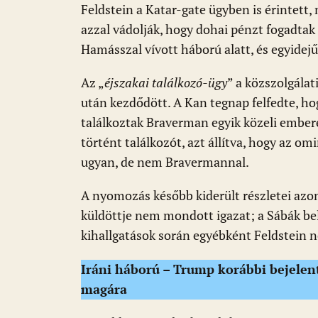
Feldstein a Katar-gate ügyben is érintett
azzal vádolják, hogy dohai pénzt fogadtak
Hamásszal vívott háború alatt, és egyidejű
Az „
éjszakai találkozó-ügy
” a közszolgálat
után kezdődött. A Kan tegnap felfedte, hogy
találkoztak Braverman egyik közeli emberé
történt találkozót, azt állítva, hogy az o
ugyan, de nem Bravermannal.
A nyomozás később kiderült részletei azo
küldöttje nem mondott igazat; a Sábák bel
kihallgatások során egyébként Feldstein
Iráni háború – Trump korábbi bejelent
magára