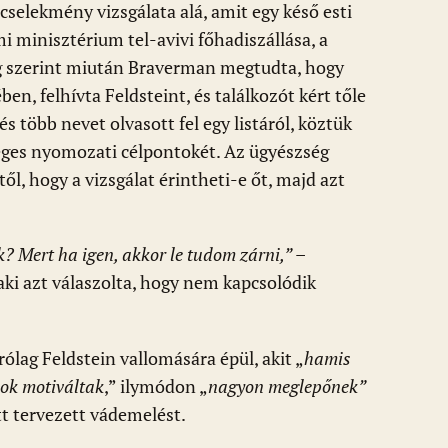
selekmény vizsgálata alá, amit egy késő esti
 minisztérium tel-avivi főhadiszállása, a
ség szerint miután Braverman megtudta, hogy
ben, felhívta Feldsteint, és találkozót kért tőle
és több nevet olvasott fel egy listáról, köztük
éges nyomozati célpontokét. Az ügyészség
l, hogy a vizsgálat érintheti-e őt, majd azt
 Mert ha igen, akkor le tudom zárni,”
–
aki azt válaszolta, hogy nem kapcsolódik
ólag Feldstein vallomására épül, akit „
hamis
ok motiváltak
,” ilymódon „
nagyon meglepőnek”
t tervezett vádemelést.