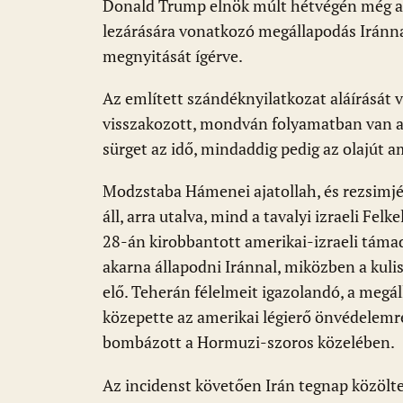
Donald Trump elnök múlt hétvégén még ar
lezárására vonatkozó megállapodás Iránnal
megnyitását ígérve.
Az említett szándéknyilatkozat aláírását 
visszakozott, mondván folyamatban van a
sürget az idő, mindaddig pedig az olajút 
Modzstaba Hámenei ajatollah, és rezsimjé
áll, arra utalva, mind a tavalyi izraeli Fe
28-án kirobbantott amerikai-izraeli táma
akarna állapodni Iránnal, miközben a kuli
elő. Teherán félelmeit igazolandó, a megá
közepette az amerikai légierő önvédelemr
bombázott a Hormuzi-szoros közelében.
Az incidenst követően Irán tegnap közölt