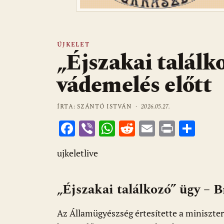
ÚJKELET
„Éjszakai találk
vádemelés előtt
ÍRTA: SZÁNTÓ ISTVÁN ·
2026.05.27.
F
Vi
W
R
E
Pr
O
ac
b
h
e
m
in
ss
ujkeletlive
e
er
at
d
ai
t
za
b
s
di
l
m
„
Éjszakai találkozó” ügy – 
o
A
t
e
o
p
g
Az Államügyészség értesítette a miniszte