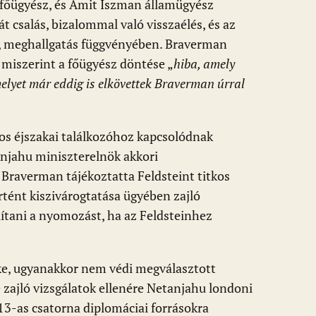
a főügyész, és Amit Iszman államügyész
t csalás, bizalommal való visszaélés, és az
l, meghallgatás függvényében. Braverman
 miszerint a főügyész döntése „
hiba, amely
melyet már eddig is elkövettek Braverman úrral
kos éjszakai találkozóhoz kapcsolódnak
anjahu miniszterelnök akkori
 Braverman tájékoztatta Feldsteint titkos
tént kiszivárogtatása ügyében zajló
llítani a nyomozást, ha az Feldsteinhez
e, ugyanakkor nem védi megválasztott
e zajló vizsgálatok ellenére Netanjahu londoni
13-as csatorna diplomáciai forrásokra