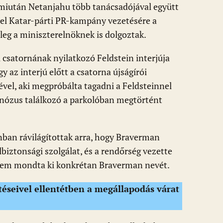
, miután Netanjahu több tanácsadójával együtt
 el Katar-párti PR-kampány vezetésére a
leg a miniszterelnöknek is dolgoztak.
i csatornának nyilatkozó Feldstein interjúja
 az interjú előtt a csatorna újságírói
vel, aki megpróbálta tagadni a Feldsteinnel
minózus találkozó a parkolóban megtörtént
nban rávilágítottak arra, hogy Braverman
biztonsági szolgálat, és a rendőrség vezette
 nem mondta ki konkrétan Braverman nevét.
éseivel ellentétben a megállapodás várat