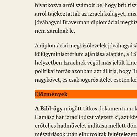
hivatkozva arról számolt be, hogy brit ti
arról tájékoztatták az izraeli külügyet, mi
jóváhagyni Braverman diplomáciai megbízól
nem zárulnak le.
A diplomáciai megbízólevelek jóváhagyását 
külügyminisztérium ajánlása alapján, a 13-
helyzetben Izraelnek végül más jelölt kinev
politikai forrás azonban azt állítja, hogy
nagykövet, és csak jogerős ítélet esetén ke
Előzmények
A Bild-ügy
mögött titkos dokumentumok k
Hamász hat izraeli túszt végzett ki, azt k
erőteljes hadművelet indítása mellett dön
mészárlások után elhurcoltak feltételezett