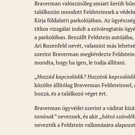
Braverman valószínűleg amiatt került bűnc
találkozón mondott Feldsteinnek a védelmi
Kirja földalatti parkolójában. Az ügyész
titkos vizsgálat indult a szivárogtatás ügyé
a parkolóban. Beszállt Feldstein autójába, 
Ari Rozenfeld nevét, valamint más lehets
szerint Braverman megkérdezte Feldsteintő
mondta, hogy ha igen, le tudja állítani.
„
Hozzád kapcsolódik? Hozzánk kapcsolódik?
közölte állítólag Braverman Feldsteinnel, 
hozzá, és a találkozó véget ért.
Braverman ügyvédei szerint a vádirat kizár
tanúnak”
neveznek, és akit „
hátsó szándék
nevezték a Feldstein vallomására alapozot