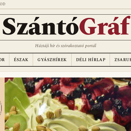
SOD
Szántó
Gráf
Háztáji hír és szórakoztató portál
OR
ÉSZAK
GYÁSZHÍREK
DÉLI HÍRLAP
ZSARU