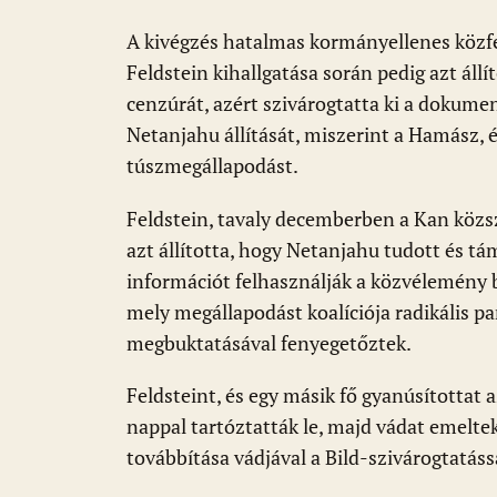
A kivégzés hatalmas kormányellenes közfe
Feldstein kihallgatása során pedig azt állít
cenzúrát, azért szivárogtatta ki a dokum
Netanjahu állítását, miszerint a Hamász, 
túszmegállapodást.
Feldstein, tavaly decemberben a Kan közs
azt állította, hogy Netanjahu tudott és tám
információt felhasználják a közvélemény 
mely megállapodást koalíciója radikális 
megbuktatásával fenyegetőztek.
Feldsteint, és egy másik fő gyanúsítottat 
nappal tartóztatták le, majd vádat emelt
továbbítása vádjával a Bild-szivárogtatáss