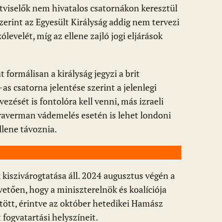
sztviselők nem hivatalos csatornákon keresztül
szerint az Egyesült Királyság addig nem tervezi
evelét, míg az ellene zajló jogi eljárások
formálisan a királyság jegyzi a brit
as csatorna jelentése szerint a jelenlegi
ezését is fontolóra kell venni, más izraeli
 Braverman vádemelés esetén is lehet londoni
llene távoznia.
iszivárogtatása áll. 2024 augusztus végén a
övetően, hogy a miniszterelnök és koalíciója
tött, érintve az október hetedikei Hamász
 fogvatartási helyszíneit.