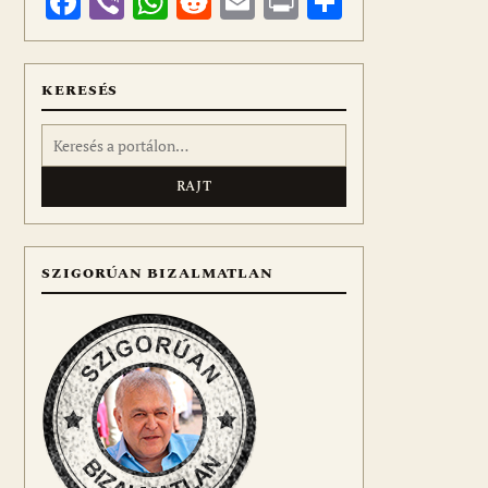
Facebook
Viber
WhatsApp
Reddit
Email
Print
Ossza
meg
KERESÉS
Keresés:
SZIGORÚAN BIZALMATLAN