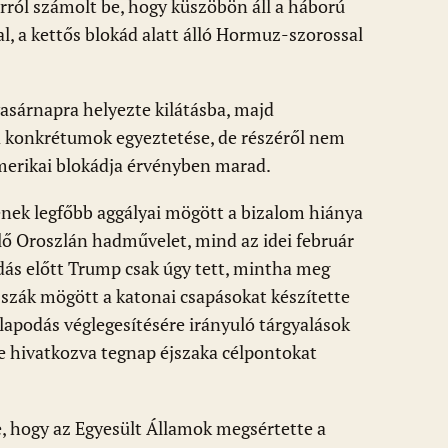
ról számolt be, hogy küszöbön áll a háború
, a kettős blokád alatt álló Hormuz-szorossal
vasárnapra helyezte kilátásba, majd
 konkrétumok egyeztetése, de részéről nem
amerikai blokádja érvényben marad.
nek legfőbb aggályai mögött a bizalom hiánya
lkelő Oroszlán hadművelet, mind az idei február
dás előtt Trump csak úgy tett, mintha meg
sszák mögött a katonai csapásokat készítette
llapodás véglegesítésére irányuló tárgyalások
e hivatkozva tegnap éjszaka célpontokat
e, hogy az Egyesült Államok megsértette a