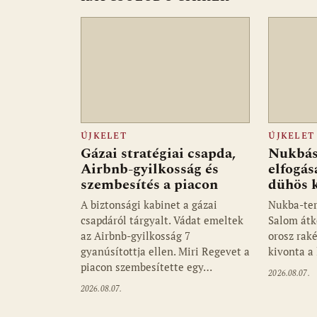
ÚJKELET
ÚJKELET
Gázai stratégiai csapda,
Nukbás 
Airbnb-gyilkosság és
elfogás
szembesítés a piacon
dühös 
A biztonsági kabinet a gázai
Nukba-ter
csapdáról tárgyalt. Vádat emeltek
Salom átke
az Airbnb-gyilkosság 7
orosz raké
gyanúsítottja ellen. Miri Regevet a
kivonta a
piacon szembesítette egy…
2026.08.07.
2026.08.07.