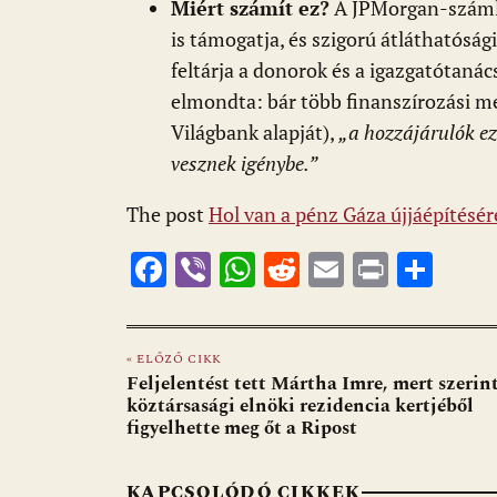
Miért számít ez?
A JPMorgan-számlá
is támogatja, és szigorú átláthatósági
feltárja a donorok és a igazgatótanács
elmondta: bár több finanszírozási m
Világbank alapját),
„a hozzájárulók ez
vesznek igénybe.”
The post
Hol van a pénz Gáza újjáépítésér
F
Vi
W
R
E
Pr
O
ac
b
h
e
m
in
ss
e
er
at
d
ai
t
za
« ELŐZŐ CIKK
b
s
di
l
m
Feljelentést tett Mártha Imre, mert szerint
o
A
t
e
köztársasági elnöki rezidencia kertjéből
figyelhette meg őt a Ripost
o
p
g
k
p
KAPCSOLÓDÓ CIKKEK