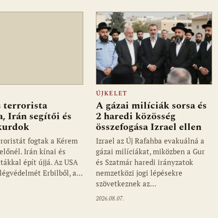
ÚJKELET
terrorista
A gázai milíciák sorsa és
a, Irán segítői és
2 haredi közösség
kurdok
összefogása Izrael ellen
roristát fogtak a Kérem
Izrael az Új Rafahba evakuálná a
lőnél. Irán kínai és
gázai milíciákat, miközben a Gur
tákkal épít újjá. Az USA
és Szatmár haredi irányzatok
 légvédelmét Erbilből, a…
nemzetközi jogi lépésekre
szövetkeznek az…
2026.08.07.