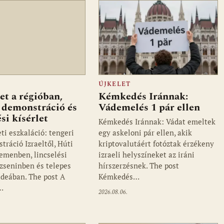
ÚJKELET
et a régióban,
Kémkedés Iránnak:
 demonstráció és
Vádemelés 1 pár ellen
ési kísérlet
Kémkedés Iránnak: Vádat emeltek
ti eszkaláció: tengeri
egy askeloni pár ellen, akik
tráció Izraeltől, Húti
kriptovalutáért fotóztak érzékeny
emenben, lincselési
izraeli helyszíneket az iráni
Dzseninben és telepes
hírszerzésnek. The post
údeában. The post A
Kémkedés…
…
2026.08.06.