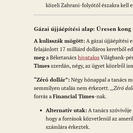
közeli Zahrani-folyótól északra kell 
Gázai újjáépítési alap: Üresen kong
A kulisszák mögött:
A gázai újjáépítési 
felajánlott 17 milliárd dolláros keretből e
meg
a Béketanács
hivatalos
Világbank-pén
Times
szerdán, négy, az ügyet közelről is
“Zéró dollár”:
Négy hónappal a tanács me
semmilyen utalás nem érkezett.
,,Zéró dol
forrás a
Financial Times
-nak.
Alternatív utak:
A tanács szóvivője 
hogy a források közvetlenül az ameri
számlára érkeztek.