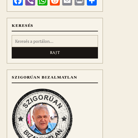
Facebook
Viber
WhatsApp
Reddit
Email
Print
Ossza
meg
KERESÉS
Keresés:
SZIGORÚAN BIZALMATLAN