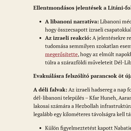
Ellentmondásos jelentések a Litáni-fo
A libanoni narratíva:
Libanoni médi
hogy összecsapott izraeli csapatokkal
Az izraeli reakció:
A jelentésekre r
tudomása semmilyen szokatlan esemé
megerősítette
, hogy az elmúlt napokb
túlra a szárazföldi műveleteit Dél-L
Evakuálásra felszólító parancsok öt ú
A déli falvak:
Az izraeli hadsereg a nap f
dél-libanoni település – Kfar Huneh, Aar
lakosai számára a Hezbollah infrastruktúrá
legalább egy kilométeres távolságra kell t
Külön figyelmeztetést kapott Nabatieh