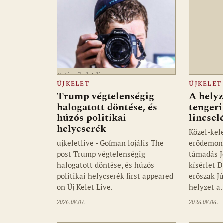
Fotó: ujkelet.live
ÚJKELET
ÚJKELET
Trump végtelenségig
A helyz
halogatott döntése, és
tengeri
húzós politikai
lincsel
helycserék
Közel-kele
ujkeletlive - Gofman lojális The
erődemons
post Trump végtelenségig
támadás J
halogatott döntése, és húzós
kísérlet 
politikai helycserék first appeared
erőszak J
on Új Kelet Live.
helyzet a
2026.08.07.
2026.08.06.