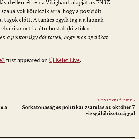
val ellentétben a Világbank alapját az ENSZ
 szabályok kötelezik arra, hogy a pozícióit
i tagok előtt. A tanács egyik tagja a lapnak
echanizmust is létrehoztak (köztük a
en a ponton úgy döntöttek, hogy más opciókat
e?
first appeared on
Új Kelet Live
.
KÖVETKEZŐ CIKK »
e a
Sorkatonaság és politikai zsarolás az október 7
vizsgálóbizottsággal