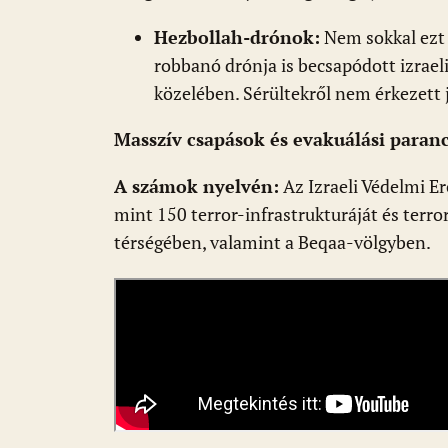
Hezbollah-drónok:
Nem sokkal ezt 
robbanó drónja is becsapódott izrael
közelében. Sérültekről nem érkezett je
Masszív csapások és evakuálási para
A számok nyelvén:
Az Izraeli Védelmi E
mint 150 terror-infrastrukturáját és terr
térségében, valamint a Beqaa-völgyben.