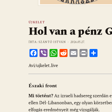
ÚJKELET
Hol van a pénz G
ÍRTA: SZÁNTÓ ISTVÁN ·
2026.05.27.
F
Vi
W
R
E
Pr
O
ac
b
h
e
m
in
ss
Avi/ujkelet.live
e
er
at
d
ai
t
za
b
s
di
l
m
o
A
t
e
Északi front
o
p
g
Mi történt?
Az izraeli hadsereg szerdán e
k
p
ellen Dél-Libanonban, egy olyan körzetben
elfogás eredményeit még vizsgálják.