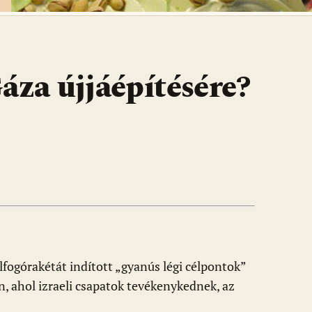
áza újjáépítésére?
lfogórakétát indított „gyanús légi célpontok”
, ahol izraeli csapatok tevékenykednek, az