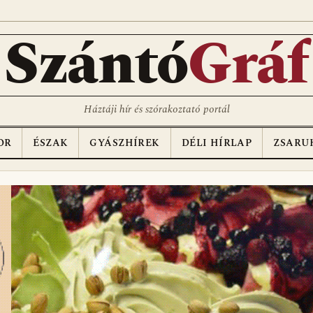
Szántó
Gráf
Háztáji hír és szórakoztató portál
OR
ÉSZAK
GYÁSZHÍREK
DÉLI HÍRLAP
ZSARU