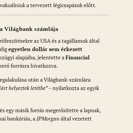
evakuálniuk a tervezett légicsapások előtt.
 a Világbank számlája
erőfeszítésekre az USA és a tagállamok által
ddig
egyetlen dollár sem érkezett
zügyi alapjába, jelentette a
Financial
merő forrásra hivatkozva.
galakulása után a Világbank-számlára
lárt helyeztek letétbe”
– nyilatkozta az egyik
és egy másik forrás megerősítette a lapnak,
kai bankóriás, a
JPMorgan
által vezetett