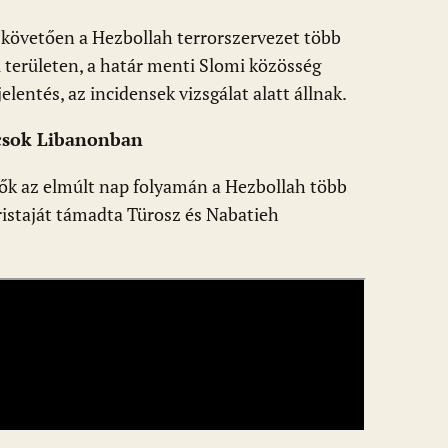
követően a Hezbollah terrorszervezet több
i területen, a határ menti Slomi közösség
lentés, az incidensek vizsgálat alatt állnak.
ncsok Libanonban
rők az elmúlt nap folyamán a Hezbollah több
oristaját támadta Türosz és Nabatieh