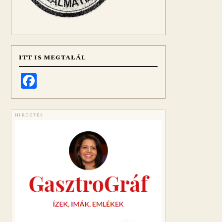
ITT IS MEGTALÁL
Facebook
HIRDETÉS