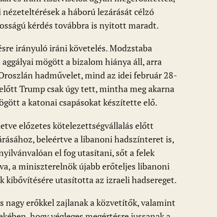
 nézeteltérések a háború lezárását célzó
osságú kérdés továbbra is nyitott maradt.
ésre irányuló iráni követelés. Modzstaba
aggályai mögött a bizalom hiánya áll, arra
ő Oroszlán hadművelet, mind az idei február 28-
 előtt Trump csak úgy tett, mintha meg akarna
gött a katonai csapásokat készítette elő.
tve előzetes kötelezettségvállalás előtt
rásához, beleértve a libanoni hadszínteret is,
ilvánvalóan el fog utasítani, sőt a felek
va, a miniszterelnök újabb erőteljes libanoni
 kibővítésére utasította az izraeli hadsereget.
s nagy erőkkel zajlanak a közvetítők, valamint
ekében, hogy végleges megértésre jussanak a