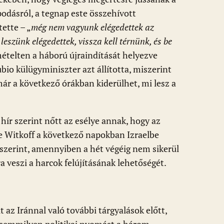
odásról, a tegnap este összehívott
ette – „
még nem vagyunk elégedettek az
leszünk elégedettek, vissza kell térnünk, és be
mételten a háború újraindítását helyezve
bio külügyminiszter azt állította, miszerint
r a következő órákban kiderülhet, mi lesz a
r szerint nőtt az esélye annak, hogy az
ve Witkoff a következő napokban Izraelbe
szerint, amennyiben a hét végéig nem sikerül
a veszi a harcok felújításának lehetőségét.
az Iránnal való további tárgyalások előtt,