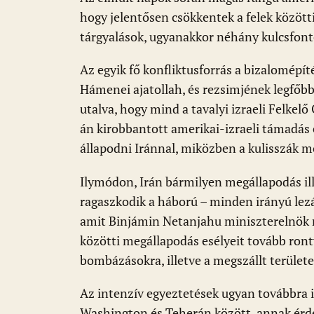
hogy jelentősen csökkentek a felek közötti
tárgyalások, ugyanakkor néhány kulcsfont
Az egyik fő konfliktusforrás a bizalomépít
Hámenei ajatollah, és rezsimjének legfőbb 
utalva, hogy mind a tavalyi izraeli Felkel
án kirobbantott amerikai-izraeli támadás
állapodni Iránnal, miközben a kulisszák mö
Ilymódon, Irán bármilyen megállapodás ille
ragaszkodik a háború – minden irányú lezá
amit Binjámin Netanjahu miniszterelnök ny
közötti megállapodás esélyeit tovább ront
bombázásokra, illetve a megszállt területek
Az intenzív egyeztetések ugyan továbbra i
Washington és Teherán között, annak érd