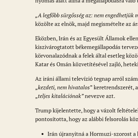
nyomás alatt állna a megállapodásra való
„A legfőbb sürgősség az: nem engedhetjük m
közölte az elnök, majd megismételte az ár
Eközben, Irán és az Egyesült Államok ell
kiszivárogtatott békemegállapodás terve
körvonalazódnak a felek által esetleg köz
Katar és Omán közvetítésével zajló, heteki
Az iráni állami televízió tegnap arról sz
„
kezdeti, nem
hivatalos
” keretrendszerét, 
„
teljes kitalációnak”
nevezve azt.
Trump kijelentette, hogy a vázolt feltétel
pontosította, hogy az alábbi felsorolás k
Irán újranyitná a Hormuzi-szorost a 