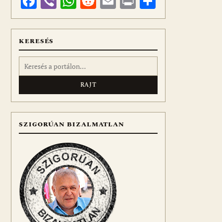
Facebook
Viber
WhatsApp
Reddit
Email
Print
Ossza
meg
KERESÉS
Keresés:
SZIGORÚAN BIZALMATLAN