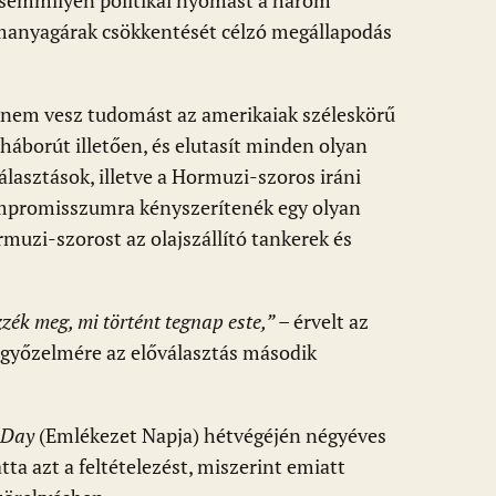
semmilyen politikai nyomást a három
emanyagárak csökkentését célzó megállapodás
nem vesz tudomást az amerikaiak széleskörű
 háborút illetően, és elutasít minden olyan
választások, illetve a Hormuzi-szoros iráni
mpromisszumra kényszerítenék egy olyan
muzi-szorost az olajszállító tankerek és
zék meg, mi történt tegnap este,”
– érvelt az
i győzelmére az előválasztás második
 Day
(Emlékezet Napja) hétvégéjén négyéves
ta azt a feltételezést, miszerint emiatt