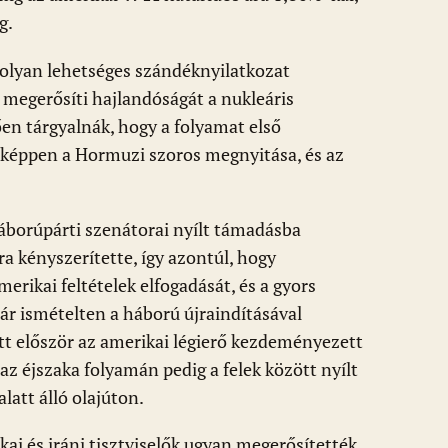
g.
olyan lehetséges szándéknyilatkozat
n megerősíti hajlandóságát a nukleáris
ően tárgyalnák, hogy a folyamat első
sképpen a Hormuzi szoros megnyitása, és az
áborúpárti szenátorai nyílt támadásba
a kényszerítette, így azontúl, hogy
rikai feltételek elfogadását, és a gyors
ár ismételten a háború újraindításával
tt először az amerikai légierő kezdeményezett
 éjszaka folyamán pedig a felek között nyílt
latt álló olajúton.
i és iráni tisztviselők ugyan megerősítették,