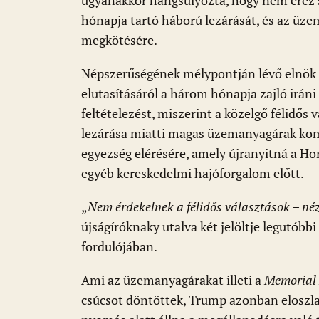
ugyanakkor hangsúlyozta, hogy nem érez 
hónapja tartó háború lezárását, és az üz
megkötésére.
Népszerűségének mélypontján lévő elnök 
elutasításáról a három hónapja zajló iráni
feltételezést, miszerint a közelgő félidős 
lezárása miatti magas üzemanyagárak ko
egyezség elérésére, amely újranyitná a Hor
egyéb kereskedelmi hajóforgalom előtt.
„
Nem érdekelnek a félidős választások – néz
újságíróknaky utalva két jelöltje legutóbb
fordulójában.
Ami az üzemanyagárakat illeti a
Memorial
csúcsot döntöttek, Trump azonban eloszlat