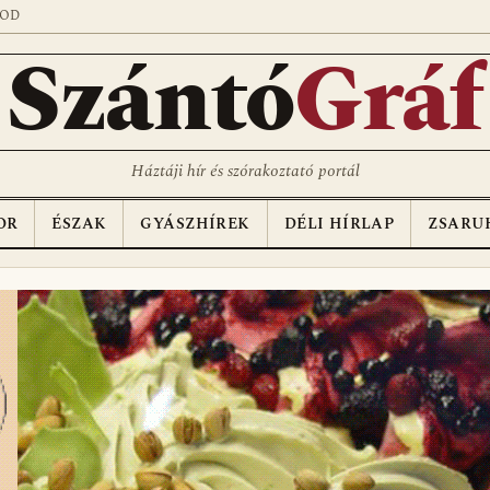
SOD
Szántó
Gráf
Háztáji hír és szórakoztató portál
OR
ÉSZAK
GYÁSZHÍREK
DÉLI HÍRLAP
ZSARU