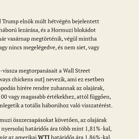
 Trump elnök múlt hétvégén bejelentett
háború lezárása, és a Hormuzi blokádot
ár vasárnap megtörténik, végül mintha
gy nincs megelégedve, és nem siet, vagy
-vissza megtorpanásait a Wall Street
ays chickens out] nevezik, ami ez esetben
lapodás hírére rendre zuhannak az olajárak,
00 vagy magasabb értékekhez, attól függően,
egetik a totális háborúhoz való visszatérést.
rmuzi összecsapásokat követően, az olajárak
nyersolaj határidős ára több mint 1,81%-kal,
míg az amerikai
WTI
határidős ára 1,86%-kal,