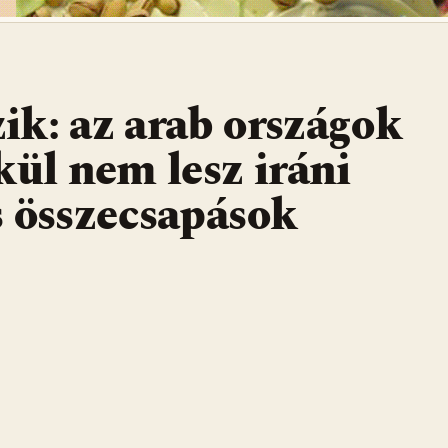
ik: az arab országok
kül nem lesz iráni
s összecsapások