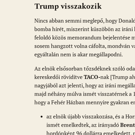
Trump visszakozik
o
A
t
e
o
p
g
Nincs abban semmi meglepő, hogy Donald
k
p
bomba hírét, miszerint küszöbön az iráni 
feloldó közös memorandum bejelentése m
sosem hangzott volna cáfolta, mondván va
egyáltalán nem is akar megállapodni.
Az elnök elsősorban tőzsdéknek szóló oda
kereskedői rövidítve
TACO-
nak [Trump alw
nagyjából azt jelenti, hogy az iráni megál
majd néhány múlva ismét visszatérnek a 1
hogy a Fehér Házban mennyire gyakran eml
az elnök újabb visszakozása, és a Ho
ismét emelkedtek, az irányadó
Brent
hordónként 96 dollárra emelkedett, 