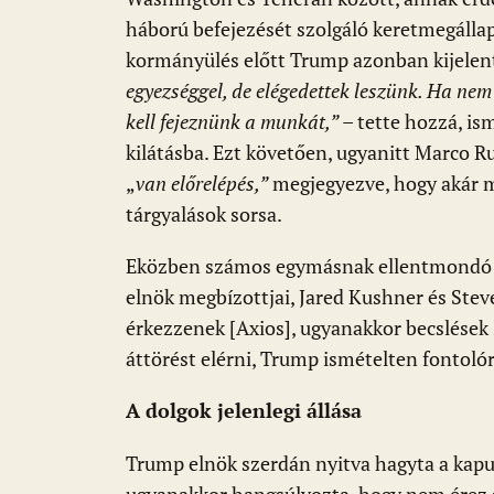
háború befejezését szolgáló keretmegállap
kormányülés előtt Trump azonban kijelent
egyezséggel, de elégedettek leszünk. Ha nem 
kell fejeznünk a munkát,”
– tette hozzá, is
kilátásba. Ezt követően, ugyanitt Marco Ru
„
van előrelépés,”
megjegyezve, hogy akár má
tárgyalások sorsa.
Eközben számos egymásnak ellentmondó hí
elnök megbízottjai, Jared Kushner és Ste
érkezzenek [Axios], ugyanakkor becslések 
áttörést elérni, Trump ismételten fontolór
A dolgok jelenlegi állása
Trump elnök szerdán nyitva hagyta a kaput 