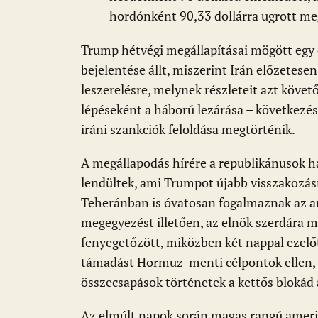
hordónként 90,33 dollárra ugrott me
Trump hétvégi megállapításai mögött egy 
bejelentése állt, miszerint Irán előzetese
leszerelésre, melynek részleteit azt követ
lépéseként a háború lezárása – következé
iráni szankciók feloldása megtörténik.
A megállapodás hírére a republikánusok h
lendültek, ami Trumpot újabb visszakozásr
Teheránban is óvatosan fogalmaznak az ame
megegyezést illetően, az elnök szerdára m
fenyegetőzött, miközben két nappal ezelő
támadást Hormuz-menti célpontok ellen, az
összecsapások történetek a kettős blokád a
Az elmúlt napok során magas rangú amerika