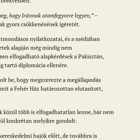
 törekvésben.
eg, hogy Iránnak atomfegyvere legyen,”
–
ak gyors csökkenésének ígéretét.
entmondásos nyilatkozatai, és a médiában
zetek alapján még mindig nem
ösen elfogadható alapkérdések a Pakisztán,
g tartó diplomácia ellenére.
ámolt be, hogy megszerezte a megállapodás
amit a Fehér Ház határozottan elutasított,
ek közül több is elfogadhatatlan lenne, bár nem
özül konkrétan melyikre gondolt:
kereskedelmi hajók előtt, de továbbra is