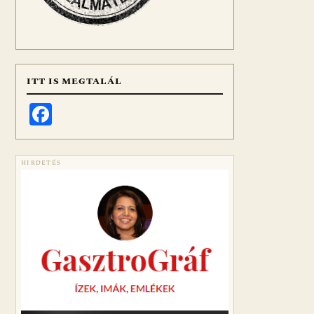
ITT IS MEGTALÁL
Facebook
HIRDETÉS