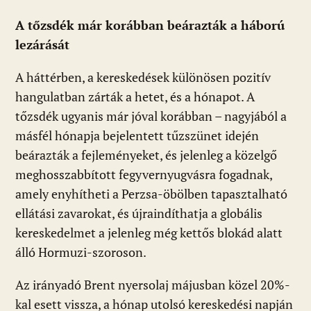
A tőzsdék már korábban beárazták a háború
lezárását
A háttérben, a kereskedések különösen pozitív
hangulatban zárták a hetet, és a hónapot. A
tőzsdék ugyanis már jóval korábban – nagyjából a
másfél hónapja bejelentett tűzszünet idején
beárazták a fejleményeket, és jelenleg a közelgő
meghosszabbított fegyvernyugvásra fogadnak,
amely enyhítheti a Perzsa-öbölben tapasztalható
ellátási zavarokat, és újraindíthatja a globális
kereskedelmet a jelenleg még kettős blokád alatt
álló Hormuzi-szoroson.
Az irányadó Brent nyersolaj májusban közel 20%-
kal esett vissza, a hónap utolsó kereskedési napján