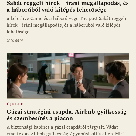
Sábát reggeli hírek – iráni megállapodás, és
a háborúból való kilépés lehetősége
ujkeletlive Caine és a háború vége The post Sábát reggeli
Fotó: ujkelet.live
hírek – iráni megállapodás, és a háborúból való kilépés
lehetősége…
2026.08.08.
ÚJKELET
Gázai stratégiai csapda, Airbnb-gyilkosság
és szembesítés a piacon
A biztonsági kabinet a gázai csapdáról tárgyalt. Vádat
emeltek az Airbnb-gyilkosság 7 gyanúsítottja ellen. Miri