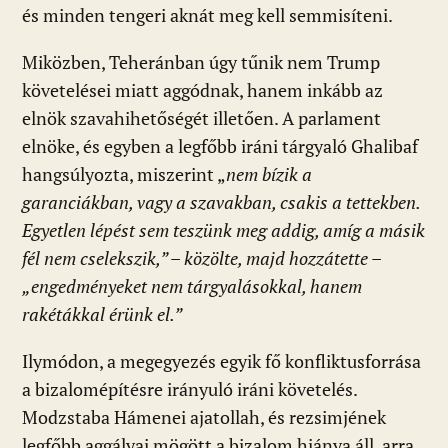
és minden tengeri aknát meg kell semmisíteni.
Miközben, Teheránban úgy tűnik nem Trump
követelései miatt aggódnak, hanem inkább az
elnök szavahihetőségét illetően. A parlament
elnöke, és egyben a legfőbb iráni tárgyaló Ghalibaf
hangsúlyozta, miszerint „
nem bízik a
garanciákban, vagy a szavakban, csakis a tettekben.
Egyetlen lépést sem teszünk meg addig, amíg a másik
fél nem cselekszik,” – közölte, majd hozzátette –
„engedményeket nem tárgyalásokkal, hanem
rakétákkal érünk el.”
Ilymódon, a megegyezés egyik fő konfliktusforrása
a bizalomépítésre irányuló iráni követelés.
Modzstaba Hámenei ajatollah, és rezsimjének
legfőbb aggályai mögött a bizalom hiánya áll, arra