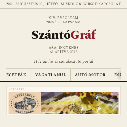
2026. AUGUSZTUS 10., HÉTFŐ · MISKOLC & BORSOD
KAPCSOLAT
XIV. ÉVFOLYAM
2026 / 33. LAPSZÁM
Szántó
Gráf
ÁRA: INGYENES
ALAPÍTVA 2013
Háztáji hír és szórakoztató portál
ECETFÁK
VÁGATLANUL
AUTÓ-MOTOR
ÉSZA
HIRDETÉS