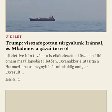
ÚJKELET
Trump: visszafogottan tárgyalunk Iránnal,
és Mladenov a gázai tervről
ujkeletlive Irán továbbra is elkötelezett a küszöbön álló
Fotó: ujkelet.live
ománi megállapodást illetően, ugyanakkor elutasítja a
Hormuzi-szoros megnyitását mindaddig amíg az
Egyesült…
2026.08.10.