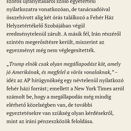
szoros újranyitásáról szóló egyetértési
nyilatkozatra vonatkozóan, de tanácsadóival
összehívott alig két órás találkozó a Fehér Ház
Helyzetértékelő Szobájában végül
eredménytelenül zárult. A másik fél, Irán részéről
szintén megerősítésre került, miszerint az
egyezményt még nem véglegesítették.
„
Trump elnök csak olyan megállapodást köt, amely
jó Amerikának, és megfelel a vörös vonalaknak,”
–
idéz az AP hírügynökség egy névtelenül nyilatkozó
fehér házi forrást; emellett a New York Times arról
számolt be, hogy a megállapodás még mindig
elérhető közelségben van, de további
egyeztetésekre van szükség olyan kérdésekről,
mint az iráni pénzeszközök feloldása.