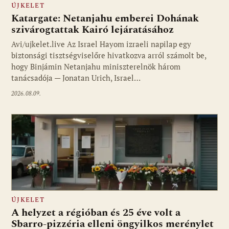
ÚJKELET
Katargate: Netanjahu emberei Dohának
szivárogtattak Kairó lejáratásához
Avi/ujkelet.live Az Israel Hayom izraeli napilap egy
biztonsági tisztségviselőre hivatkozva arról számolt be,
hogy Binjámin Netanjahu miniszterelnök három
tanácsadója — Jonatan Urich, Israel…
2026.08.09.
ÚJKELET
A helyzet a régióban és 25 éve volt a
Sbarro-pizzéria elleni öngyilkos merénylet