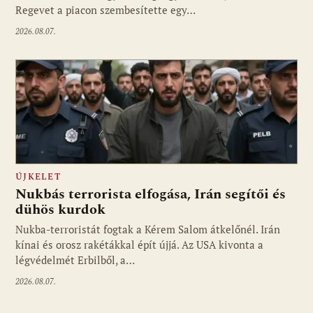
Regevet a piacon szembesítette egy…
2026.08.07.
ÚJKELET
Nukbás terrorista elfogása, Irán segítői és
dühös kurdok
Nukba-terroristát fogtak a Kérem Salom átkelőnél. Irán
kínai és orosz rakétákkal épít újjá. Az USA kivonta a
légvédelmét Erbilből, a…
2026.08.07.