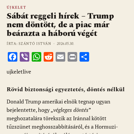
ÚJKELET
Sábát reggeli hírek – Trump
nem döntött, de a piac már
beárazta a háború végét
ÍRTA: SZÁNTÓ ISTVÁN ·
2026.05.30.
F
Vi
W
R
E
Pr
O
ac
b
h
e
m
in
ss
ujkeletlive
e
er
at
d
ai
t
za
b
s
di
l
m
Rövid biztonsági egyeztetés, döntés nélkül
o
A
t
e
Donald Trump amerikai elnök tegnap ugyan
o
p
g
bejelentette, hogy „
végleges döntés
”
k
p
meghozatalára törekszik az Iránnal kötött
tűzszünet meghosszabbításáról, és a Hormuzi-