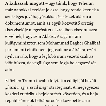
A kulisszák mögött
– úgy tűnik, hogy Teherán
már napokkal ezelőtt jelezte, hogy rendelkeznek a
szükséges jóváhagyásokkal, és készek aláírni a
dokumentumot, amit az egyik közvetítő ország
tisztviselője megerősített. Izraelben viszont azzal
érvelnek, hogy sem Abbász Aragchi iráni
külügyminiszter, sem Mohammad Bagher Ghalibaf
parlamenti elnök nem jogosult az aláírásra, ezért
nyilvánvaló, hogy a legfőbb iráni vezető csak az
időt húzza, de végül úgy sem fogja beleegyezését
adni.
Eközben Trump tovább folytatta eddigi jól bevált
„
húzd meg, ereszd meg
” stratégiáját. A megegyezés
kezdeti eufórikus bejelentését követően, és a héja
republikánusok felháborodása közepette arra