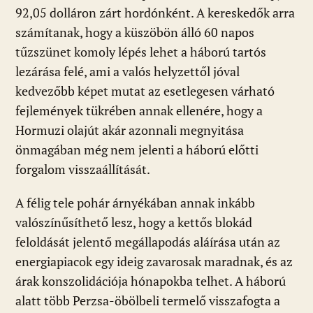
92,05 dolláron zárt hordónként. A kereskedők arra
számítanak, hogy a küszöbön álló 60 napos
tűzszünet komoly lépés lehet a háború tartós
lezárása felé, ami a valós helyzettől jóval
kedvezőbb képet mutat az esetlegesen várható
fejlemények tükrében annak ellenére, hogy a
Hormuzi olajút akár azonnali megnyitása
önmagában még nem jelenti a háború előtti
forgalom visszaállítását.
A félig tele pohár árnyékában annak inkább
valószínűsíthető lesz, hogy a kettős blokád
feloldását jelentő megállapodás aláírása után az
energiapiacok egy ideig zavarosak maradnak, és az
árak konszolidációja hónapokba telhet. A háború
alatt több Perzsa-öbölbeli termelő visszafogta a