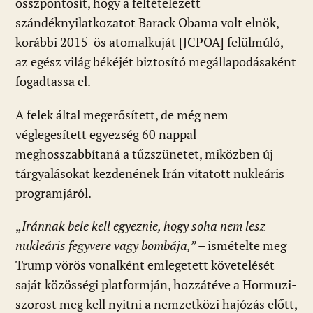
összpontosít, hogy a feltételezett
szándéknyilatkozatot Barack Obama volt elnök,
korábbi 2015-ös atomalkuját [JCPOA] felülmúló,
az egész világ békéjét biztosító megállapodásaként
fogadtassa el.
A felek által megerősített, de még nem
véglegesített egyezség 60 nappal
meghosszabbítaná a tűzszünetet, miközben új
tárgyalásokat kezdenének Irán vitatott nukleáris
programjáról.
„
Iránnak bele kell egyeznie, hogy soha nem lesz
nukleáris fegyvere vagy bombája,”
– ismételte meg
Trump vörös vonalként emlegetett követelését
saját közösségi platformján, hozzátéve a Hormuzi-
szorost meg kell nyitni a nemzetközi hajózás előtt,