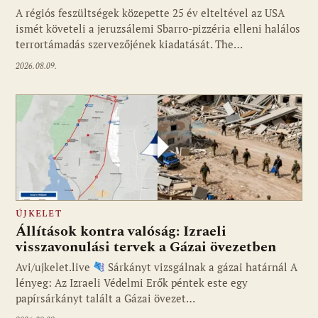
A régiós feszültségek közepette 25 év elteltével az USA
ismét követeli a jeruzsálemi Sbarro-pizzéria elleni halálos
terrortámadás szervezőjének kiadatását. The…
2026.08.09.
ÚJKELET
Állítások kontra valóság: Izraeli
visszavonulási tervek a Gázai övezetben
Avi/ujkelet.live
Sárkányt vizsgálnak a gázai határnál A
lényeg: Az Izraeli Védelmi Erők péntek este egy
papírsárkányt talált a Gázai övezet…