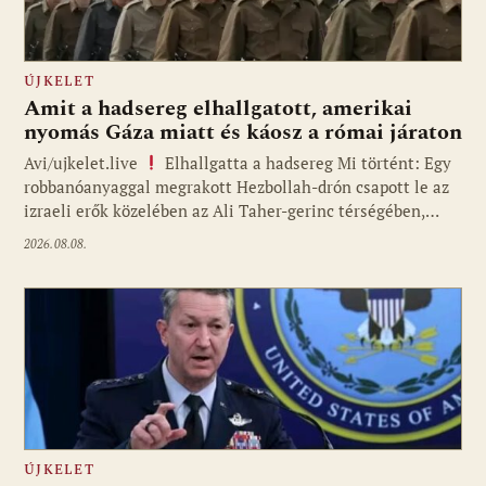
ÚJKELET
Amit a hadsereg elhallgatott, amerikai
nyomás Gáza miatt és káosz a római járaton
Avi/ujkelet.live
Elhallgatta a hadsereg Mi történt: Egy
robbanóanyaggal megrakott Hezbollah-drón csapott le az
izraeli erők közelében az Ali Taher-gerinc térségében,…
2026.08.08.
ÚJKELET