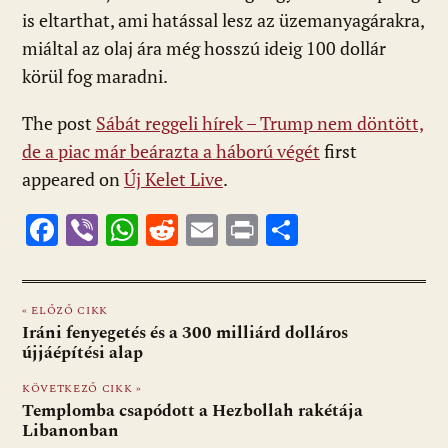
is eltarthat, ami hatással lesz az üzemanyagárakra,
miáltal az olaj ára még hosszú ideig 100 dollár
körül fog maradni.
The post
Sábát reggeli hírek – Trump nem döntött,
de a piac már beárazta a háború végét
first
appeared on
Új Kelet Live
.
F
Vi
W
R
E
Pr
O
ac
b
h
e
m
in
ss
e
er
at
d
ai
t
za
« ELŐZŐ CIKK
b
s
di
l
m
Iráni fenyegetés és a 300 milliárd dolláros
o
A
t
e
újjáépítési alap
o
p
g
KÖVETKEZŐ CIKK »
Templomba csapódott a Hezbollah rakétája
k
p
Libanonban