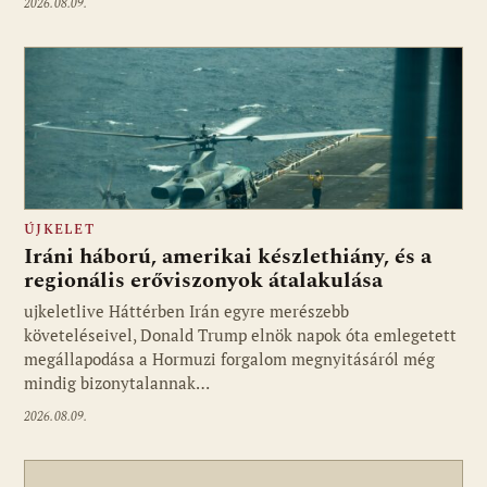
2026.08.09.
ÚJKELET
Iráni háború, amerikai készlethiány, és a
regionális erőviszonyok átalakulása
ujkeletlive Háttérben Irán egyre merészebb
Fotó: ujkelet.live
követeléseivel, Donald Trump elnök napok óta emlegetett
megállapodása a Hormuzi forgalom megnyitásáról még
mindig bizonytalannak…
2026.08.09.