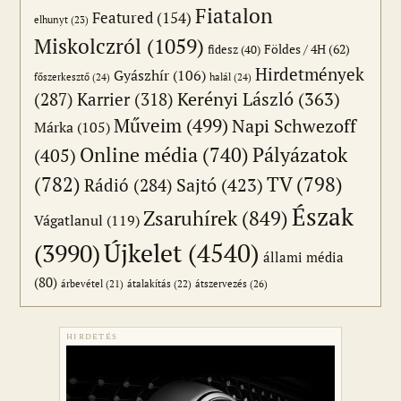
Fiatalon
Featured
(154)
elhunyt
(23)
Miskolczról
(1059)
Földes / 4H
(62)
fidesz
(40)
Hirdetmények
Gyászhír
(106)
főszerkesztő
(24)
halál
(24)
(287)
Karrier
(318)
Kerényi László
(363)
Műveim
(499)
Napi Schwezoff
Márka
(105)
Online média
(740)
Pályázatok
(405)
(782)
TV
(798)
Sajtó
(423)
Rádió
(284)
Észak
Zsaruhírek
(849)
Vágatlanul
(119)
Újkelet
(4540)
(3990)
állami média
(80)
átszervezés
(26)
árbevétel
(21)
átalakítás
(22)
HIRDETÉS