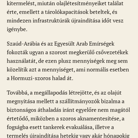
kitermelést, miután olajlétesítményeiket találat
érte, emellett a tárolókapacitások beteltek, és
mindezen infrastruktúrák újraindítása időt vesz
igénybe.
Szaúd-Arábia és az Egyesült Arab Emírségek
fokozták ugyan a szorost megkerülő csővezetékek
használatát, de ezen plusz mennyiségek meg sem
közelítik azt a mennyiséget, ami normális esetben
a Hormuzi-szoros halad át.
Továbbá, a megállapodás létrejötte, és az olajút
megnyitása mellett a szállítmányozók bizalma a
biztonságos áthaladás iránt egyelőre nem magától
értetődő, miközben a szoros aknamentesítése, a
fogságba esett tankerek evakuálása, illetve a
termelés újraindítása hetekig vagy akár hónapokig