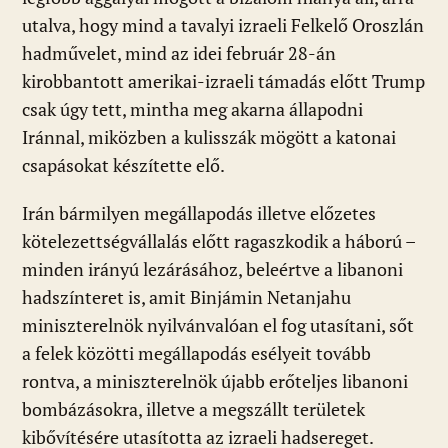
utalva, hogy mind a tavalyi izraeli Felkelő Oroszlán
hadművelet, mind az idei február 28-án
kirobbantott amerikai-izraeli támadás előtt Trump
csak úgy tett, mintha meg akarna állapodni
Iránnal, miközben a kulisszák mögött a katonai
csapásokat készítette elő.
Irán bármilyen megállapodás illetve előzetes
kötelezettségvállalás előtt ragaszkodik a háború –
minden irányú lezárásához, beleértve a libanoni
hadszínteret is, amit Binjámin Netanjahu
miniszterelnök nyilvánvalóan el fog utasítani, sőt
a felek közötti megállapodás esélyeit tovább
rontva, a miniszterelnök újabb erőteljes libanoni
bombázásokra, illetve a megszállt területek
kibővítésére utasította az izraeli hadsereget.