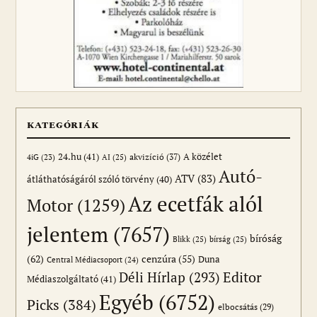
KATEGÓRIÁK
24.hu
(41)
akvizíció
(37)
A közélet
AI
(25)
4iG
(23)
Autó-
ATV
(83)
átláthatóságáról szóló törvény
(40)
Az ecetfák alól
Motor
(1259)
jelentem
(7657)
bíróság
Blikk
(25)
bírság
(25)
(62)
cenzúra
(55)
Duna
Central Médiacsoport
(24)
Editor
Déli Hírlap
(293)
Médiaszolgáltató
(41)
Egyéb
(6752)
Picks
(384)
elbocsátás
(29)