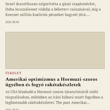
Izrael drasztikusan szigorította a gázai csapásmérést,
Doha Jeruzsálemet vádolja a béketerv csúszásával, míg a
Kneszet milliós koalíciós pénzeket hagyott jóvá.…
2026.08.04.
ÚJKELET
Amerikai optimizmus a Hormuzi-szoros
ügyében és fogyó rakétakészletek
Az USA bizakodó a Hormuzi-szoros újranyitásáról szóló
tárgyalásokon, miközben az iráni háború miatt fogyóban a
legfontosabb rakétakészletei. The post Amerikai…