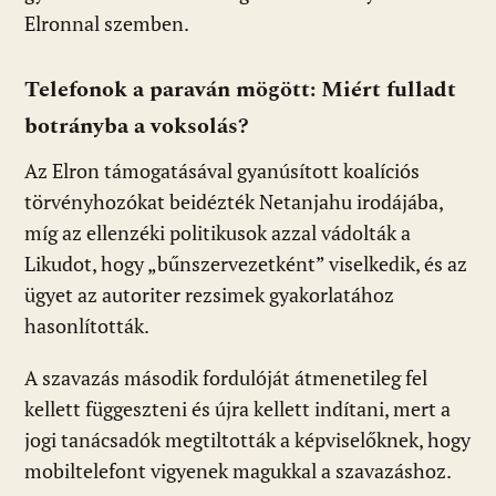
Elronnal szemben.
Telefonok a paraván mögött: Miért fulladt
botrányba a voksolás?
Az Elron támogatásával gyanúsított koalíciós
törvényhozókat beidézték Netanjahu irodájába,
míg az ellenzéki politikusok azzal vádolták a
Likudot, hogy „bűnszervezetként” viselkedik, és az
ügyet az autoriter rezsimek gyakorlatához
hasonlították.
A szavazás második fordulóját átmenetileg fel
kellett függeszteni és újra kellett indítani, mert a
jogi tanácsadók megtiltották a képviselőknek, hogy
mobiltelefont vigyenek magukkal a szavazáshoz.