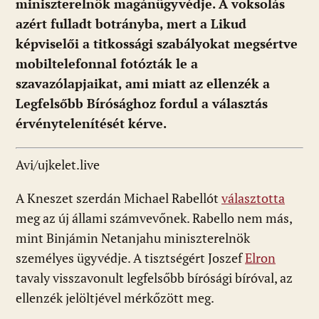
miniszterelnök magánügyvédje. A voksolás
azért fulladt botrányba, mert a Likud
képviselői a titkossági szabályokat megsértve
mobiltelefonnal fotózták le a
szavazólapjaikat, ami miatt az ellenzék a
Legfelsőbb Bírósághoz fordul a választás
érvénytelenítését kérve.
Avi/ujkelet.live
A Kneszet szerdán Michael Rabellót
választotta
meg az új állami számvevőnek. Rabello nem más,
mint Binjámin Netanjahu miniszterelnök
személyes ügyvédje. A tisztségért Joszef
Elron
tavaly visszavonult legfelsőbb bírósági bíróval, az
ellenzék jelöltjével mérkőzött meg.