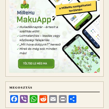
MEGOSZTÁS
Facebook
Viber
WhatsApp
Reddit
Email
Print
Ossza
meg