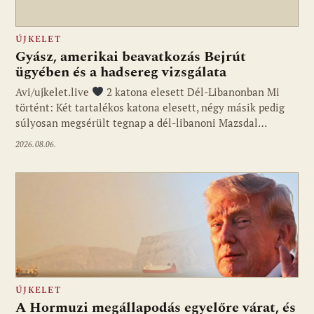
ÚJKELET
Gyász, amerikai beavatkozás Bejrút
ügyében és a hadsereg vizsgálata
Avi/ujkelet.live
2 katona elesett Dél-Libanonban Mi
történt: Két tartalékos katona elesett, négy másik pedig
súlyosan megsérült tegnap a dél-libanoni Mazsdal…
2026.08.06.
ÚJKELET
A Hormuzi megállapodás egyelőre várat, és