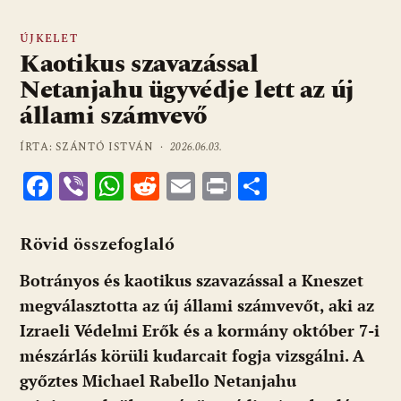
ÚJKELET
Kaotikus szavazással
Netanjahu ügyvédje lett az új
állami számvevő
ÍRTA: SZÁNTÓ ISTVÁN ·
2026.06.03.
F
Vi
W
R
E
Pr
O
ac
b
h
e
m
in
ss
e
er
at
d
ai
t
za
Rövid összefoglaló
b
s
di
l
m
Botrányos és kaotikus szavazással a Kneszet
o
A
t
e
megválasztotta az új állami számvevőt, aki az
o
p
g
Izraeli Védelmi Erők és a kormány október 7-i
k
p
mészárlás körüli kudarcait fogja vizsgálni. A
győztes Michael Rabello Netanjahu