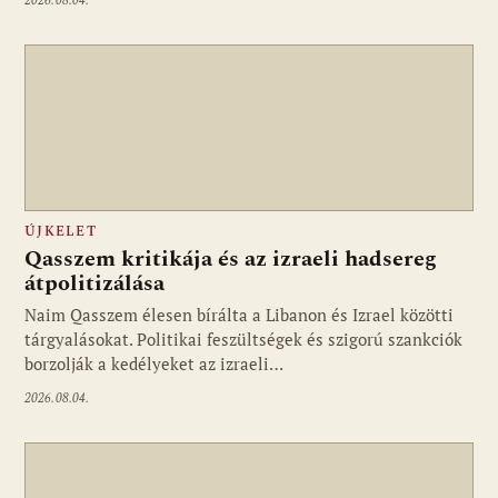
2026.08.04.
ÚJKELET
Qasszem kritikája és az izraeli hadsereg
átpolitizálása
Naim Qasszem élesen bírálta a Libanon és Izrael közötti
tárgyalásokat. Politikai feszültségek és szigorú szankciók
borzolják a kedélyeket az izraeli…
2026.08.04.