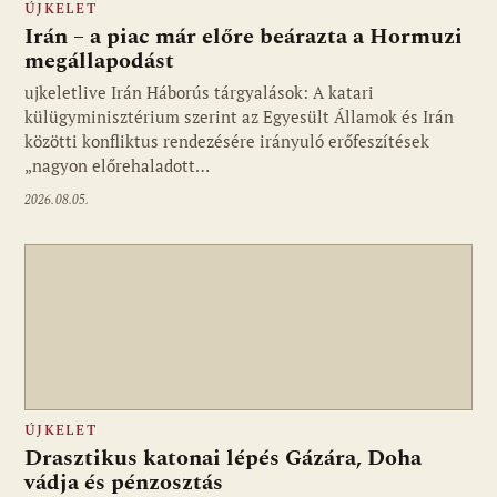
ÚJKELET
Irán – a piac már előre beárazta a Hormuzi
megállapodást
ujkeletlive Irán Háborús tárgyalások: A katari
Fotó: ujkelet.live
külügyminisztérium szerint az Egyesült Államok és Irán
közötti konfliktus rendezésére irányuló erőfeszítések
„nagyon előrehaladott…
2026.08.05.
ÚJKELET
Drasztikus katonai lépés Gázára, Doha
vádja és pénzosztás