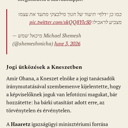
כמו כן ״דלף״ תיעוד של חנוך מילבצקי מתעד את עצמו
pic.twitter.com/xkQQ8YlcS0
מצביע לראבילו
— מיכאל שמש Michael Shemesh
(@shemeshmicha)
June 3, 2026
Jogi ütközések a Kneszetben
Amir Ohana, a Kneszet elnöke a jogi tanácsadók
iránymutatásával szembemenve kijelentette, hogy
a képviselőknek joguk van lefotózni magukat, bár
hozzátette: ha bárki utasítást adott erre, az
törvénytelen és érvénytelen.
A
Haaretz
igazságügyi minisztériumi forrása