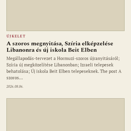
ÚJKELET
A szoros megnyitása, Szíria elképzelése
Libanonra és új iskola Beit Elben
Megállapodás-tervezet a Hormuzi-szoros újranyitásáról;
Szíria új megközelítése Libanonban; Izraeli telepesek
behatolása; Új iskola Beit Elben telepeseknek. The post A
szoros…
2026.08.06.