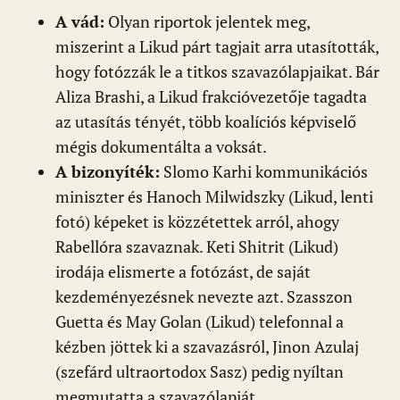
A vád:
Olyan riportok jelentek meg,
miszerint a Likud párt tagjait arra utasították,
hogy fotózzák le a titkos szavazólapjaikat. Bár
Aliza Brashi, a Likud frakcióvezetője tagadta
az utasítás tényét, több koalíciós képviselő
mégis dokumentálta a voksát.
A bizonyíték:
Slomo Karhi kommunikációs
miniszter és Hanoch Milwidszky (Likud, lenti
fotó) képeket is közzétettek arról, ahogy
Rabellóra szavaznak. Keti Shitrit (Likud)
irodája elismerte a fotózást, de saját
kezdeményezésnek nevezte azt. Szasszon
Guetta és May Golan (Likud) telefonnal a
kézben jöttek ki a szavazásról, Jinon Azulaj
(szefárd ultraortodox Sasz) pedig nyíltan
megmutatta a szavazólapját.