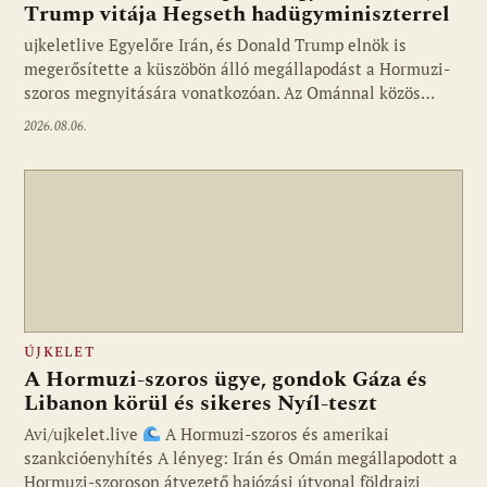
Trump vitája Hegseth hadügyminiszterrel
ujkeletlive Egyelőre Irán, és Donald Trump elnök is
Fotó: ujkelet.live
megerősítette a küszöbön álló megállapodást a Hormuzi-
szoros megnyitására vonatkozóan. Az Ománnal közös…
2026.08.06.
ÚJKELET
A Hormuzi-szoros ügye, gondok Gáza és
Libanon körül és sikeres Nyíl-teszt
Avi/ujkelet.live
A Hormuzi-szoros és amerikai
szankcióenyhítés A lényeg: Irán és Omán megállapodott a
Hormuzi-szoroson átvezető hajózási útvonal földrajzi