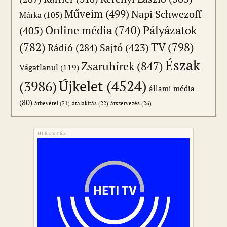
Műveim
(499)
Napi Schwezoff
Márka
(105)
Online média
(740)
Pályázatok
(405)
(782)
TV
(798)
Sajtó
(423)
Rádió
(284)
Észak
Zsaruhírek
(847)
Vágatlanul
(119)
Újkelet
(4524)
(3986)
állami média
(80)
átszervezés
(26)
árbevétel
(21)
átalakítás
(22)
HIRDETÉS