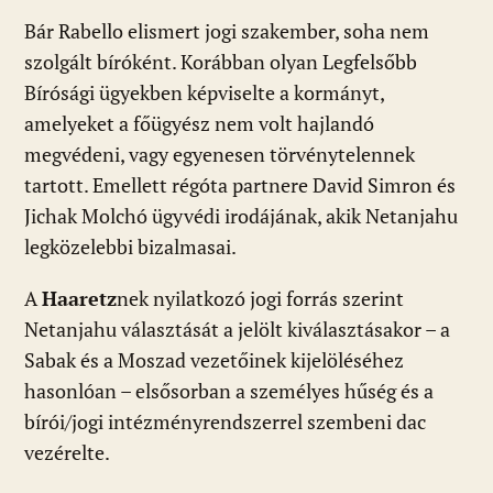
Bár Rabello elismert jogi szakember, soha nem
szolgált bíróként. Korábban olyan Legfelsőbb
Bírósági ügyekben képviselte a kormányt,
amelyeket a főügyész nem volt hajlandó
megvédeni, vagy egyenesen törvénytelennek
tartott. Emellett régóta partnere David Simron és
Jichak Molchó ügyvédi irodájának, akik Netanjahu
legközelebbi bizalmasai.
A
Haaretz
nek nyilatkozó jogi forrás szerint
Netanjahu választását a jelölt kiválasztásakor – a
Sabak és a Moszad vezetőinek kijelöléséhez
hasonlóan – elsősorban a személyes hűség és a
bírói/jogi intézményrendszerrel szembeni dac
vezérelte.