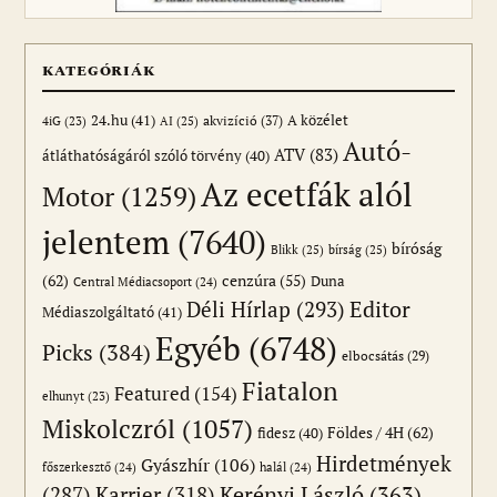
KATEGÓRIÁK
24.hu
(41)
akvizíció
(37)
A közélet
AI
(25)
4iG
(23)
Autó-
ATV
(83)
átláthatóságáról szóló törvény
(40)
Az ecetfák alól
Motor
(1259)
jelentem
(7640)
bíróság
Blikk
(25)
bírság
(25)
(62)
cenzúra
(55)
Duna
Central Médiacsoport
(24)
Editor
Déli Hírlap
(293)
Médiaszolgáltató
(41)
Egyéb
(6748)
Picks
(384)
elbocsátás
(29)
Fiatalon
Featured
(154)
elhunyt
(23)
Miskolczról
(1057)
Földes / 4H
(62)
fidesz
(40)
Hirdetmények
Gyászhír
(106)
főszerkesztő
(24)
halál
(24)
(287)
Karrier
(318)
Kerényi László
(363)