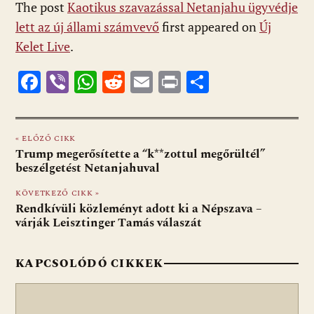
The post
Kaotikus szavazással Netanjahu ügyvédje
lett az új állami számvevő
first appeared on
Új
Kelet Live
.
F
Vi
W
R
E
Pr
O
ac
b
h
e
m
in
ss
e
er
at
d
ai
t
za
« ELŐZŐ CIKK
b
s
di
l
m
Trump megerősítette a “k**zottul megőrültél”
o
A
t
e
beszélgetést Netanjahuval
o
p
g
KÖVETKEZŐ CIKK »
Rendkívüli közleményt adott ki a Népszava –
k
p
várják Leisztinger Tamás válaszát
KAPCSOLÓDÓ CIKKEK