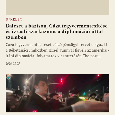
ÚJKELET
Baleset a bázison, Gáza fegyvermentesítése
és izraeli szarkazmus a diplomáciai úttal
szemben
Gáza fegyvermentesítését célzó pénzügyi tervet dolgoz ki
a Béketanács, miközben Izrael gúnnyal figyeli az amerikai-
iráni diplomáciai folyamatok visszatérését. The post…
2026.08.05.