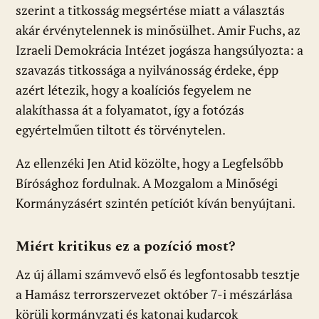
szerint a titkosság megsértése miatt a választás
akár érvénytelennek is minősülhet. Amir Fuchs, az
Izraeli Demokrácia Intézet jogásza hangsúlyozta: a
szavazás titkossága a nyilvánosság érdeke, épp
azért létezik, hogy a koalíciós fegyelem ne
alakíthassa át a folyamatot, így a fotózás
egyértelműen tiltott és törvénytelen.
Az ellenzéki Jen Atid közölte, hogy a Legfelsőbb
Bírósághoz fordulnak. A Mozgalom a Minőségi
Kormányzásért szintén petíciót kíván benyújtani.
Miért kritikus ez a pozíció most?
Az új állami számvevő első és legfontosabb tesztje
a Hamász terrorszervezet október 7-i mészárlása
körüli kormányzati és katonai kudarcok