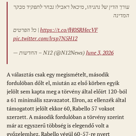
עורך הדין של נתניהו, מיכאל ראבילו נבחר לתפקיד מבקר
המדינה
כל הפרטים |
https://t.co/fH0SRHecVF
pic.twitter.com/lrsp7N5H12
— החדשות – N12 (@N12News)
June 3, 2026
A választás csak egy megismételt, második
fordulóban dőlt el, miután az első körben egyik
jelölt sem kapta meg a törvény által előírt 120-ból
a 61 minimális szavazatot. Elron, az ellenzék által
támogatott jelölt ekkor 60, Rabello 57 voksot
szerzett. A második fordulóban a törvény szerint
már az egyszerű többség is elegendő volt a
győzelemhez. Rabello végül 60-57-re nyert