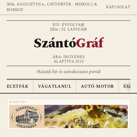
2026. AUGUSZTUS 6., CSÜTÖRTÖK · MISKOLC &
KAPCSOLAT
BORSOD
XIV. ÉVFOLYAM
2026 / 32. LAPSZÁM
Szántó
Gráf
ÁRA: INGYENES
ALAPÍTVA 2013
Háztáji hír és szórakoztató portál
ECETFÁK
VÁGATLANUL
AUTÓ-MOTOR
ÉSZA
HIRDETÉS