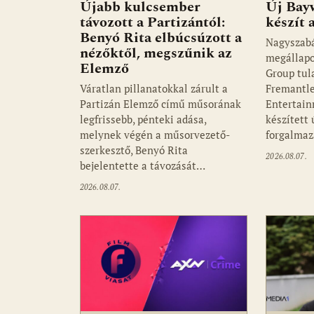
Újabb kulcsember
Új Bay
távozott a Partizántól:
készít
Benyó Rita elbúcsúzott a
Nagyszab
nézőktől, megszűnik az
megállapo
Elemző
Group tul
Váratlan pillanatokkal zárult a
Fremantle
Partizán Elemző című műsorának
Entertain
legfrissebb, pénteki adása,
készített
melynek végén a műsorvezető-
forgalmaz
szerkesztő, Benyó Rita
2026.08.07.
bejelentette a távozását…
2026.08.07.