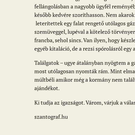
o
p
g
fellángolásban a nagyobb ügyfél reményé
k
p
később kedvére szoríthasson. Nem akarok
leterítettek egy falat rengető utólagos g
szemüveggel, lupéval a kötelező törvénye
francba, sehol sincs. Van ilyen, hogy kész
egyéb kitaláció, de a rezsi spórolásról egy
Találgatok – ugye átalányban nyögtem a gáz
most utólagosan nyomták rám. Mint elmara
múltbéli amikor még a kormány nem találta
ajándékot.
Ki tudja az igazságot. Várom, várjuk a vála
szantograf.hu