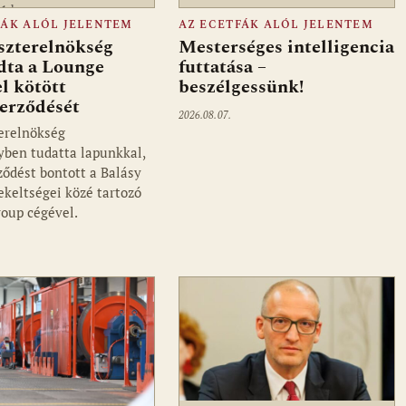
a1.hu
FÁK ALÓL JELENTEM
AZ ECETFÁK ALÓL JELENTEM
szterelnökség
Mesterséges intelligencia
dta a Lounge
futtatása –
l kötött
beszélgessünk!
zerződését
2026.08.07.
erelnökség
ben tudatta lapunkkal,
ződést bontott a Balásy
ekeltségei közé tartozó
oup cégével.