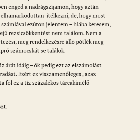
ben enged a nadrágszíjamon, hogy aztán
 elhamarkodottan ítélkezni, de, hogy most
áz számlával ezúton jelentem – hiába keresem,
rejű rezsicsökkentést nem találom. Nem a
letezési, meg rendelkezésre álló pótlék meg
 apró számocskát se találok.
 árát idáig – ők pedig ezt az elszámolást
dást. Ezért ez visszamenőleges , azaz
 föl ez a tíz százalékos tárcakímélő
szt.