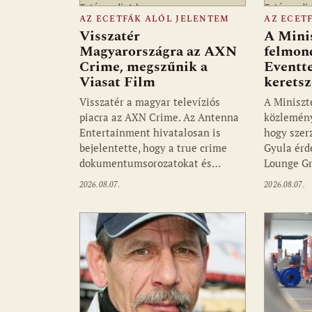
Fotó: media1.hu
Fotó: medi
AZ ECETFÁK ALÓL JELENTEM
AZ ECET
Visszatér
A Mini
Magyarországra az AXN
felmon
Crime, megszűnik a
Eventte
Viasat Film
kerets
Visszatér a magyar televíziós
A Miniszt
piacra az AXN Crime. Az Antenna
közlemény
Entertainment hivatalosan is
hogy szer
bejelentette, hogy a true crime
Gyula érd
dokumentumsorozatokat és…
Lounge Gr
2026.08.07.
2026.08.07.