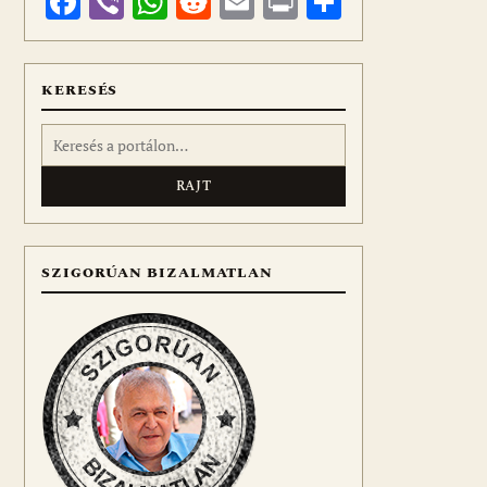
Facebook
Viber
WhatsApp
Reddit
Email
Print
Ossza
meg
KERESÉS
Keresés:
SZIGORÚAN BIZALMATLAN