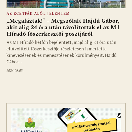
AZ ECETFÁK ALÓL JELENTEM
„Megaláztak!” – Megszólalt Hajdú Gábor,
akit alig 24 óra után távolítottak el az M1
Híradó főszerkesztői posztjáról
Fotó: media1.hu
Az M1 Híradó hétfőn bejelentett, majd alig 24 óra után
eltávolított főszerkesztője részletesen ismertette
kinevezésének és menesztésének körülményeit. Hajdú
Gábor…
2026.08.05.