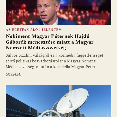
AZ ECETFÁK ALÓL JELENTEM
Nekiment Magyar Péternek Hajdú
Gáborék menesztése miatt a Magyar
Nemzeti Médiaszövetség
Fotó: media1.hu
Súlyos bizalmi válságról és a közmédia függetlenségét
sértő politikai beavatkozásról ír a Magyar Nemzeti
Médiaszövetség, miután a közmédia Magyar Péter…
2026.08.05.