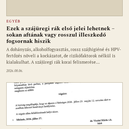
EGYÉB
Ezek a szájüregi rák első jelei lehetnek –
sokan aftának vagy rosszul illeszkedő
fogsornak hiszik
A dohányzás, alkoholfogyasztás, rossz szájhigiéné és HPV-
fertőzés növeli a kockázatot, de rizikófaktorok nélkül is
kialakulhat. A szájüregi rák korai felismerése…
2026.08.06.