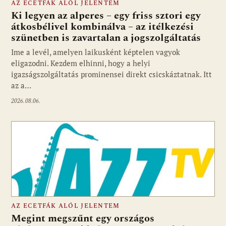
AZ ECETFÁK ALÓL JELENTEM
Ki legyen az alperes – egy friss sztori egy
átkosbélivel kombinálva – az itélkezési
szünetben is zavartalan a jogszolgáltatás
Ime a levél, amelyen laikusként képtelen vagyok
eligazodni. Kezdem elhinni, hogy a helyi
igazságszolgáltatás prominensei direkt csicskáztatnak. Itt
az a…
2026.08.06.
AZ ECETFÁK ALÓL JELENTEM
Megint megszűnt egy országos