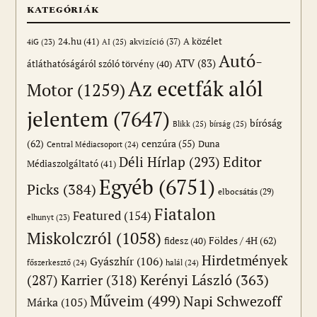
KATEGÓRIÁK
24.hu
(41)
akvizíció
(37)
A közélet
AI
(25)
4iG
(23)
Autó-
ATV
(83)
átláthatóságáról szóló törvény
(40)
Az ecetfák alól
Motor
(1259)
jelentem
(7647)
bíróság
Blikk
(25)
bírság
(25)
(62)
cenzúra
(55)
Duna
Central Médiacsoport
(24)
Editor
Déli Hírlap
(293)
Médiaszolgáltató
(41)
Egyéb
(6751)
Picks
(384)
elbocsátás
(29)
Fiatalon
Featured
(154)
elhunyt
(23)
Miskolczról
(1058)
Földes / 4H
(62)
fidesz
(40)
Hirdetmények
Gyászhír
(106)
főszerkesztő
(24)
halál
(24)
(287)
Karrier
(318)
Kerényi László
(363)
Műveim
(499)
Napi Schwezoff
Márka
(105)