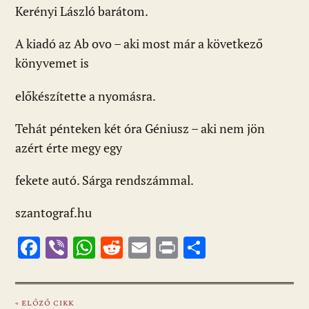
Kerényi László barátom.
A kiadó az Ab ovo – aki most már a következő
könyvemet is
előkészítette a nyomásra.
Tehát pénteken két óra Géniusz – aki nem jön
azért érte megy egy
fekete autó. Sárga rendszámmal.
szantograf.hu
F
Vi
W
R
E
Pr
O
ac
b
h
e
m
in
ss
e
er
at
d
ai
t
za
« ELŐZŐ CIKK