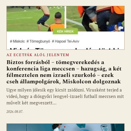
AZ ECETFÁK ALÓL JELENTEM
Biztos forrásból – tömegverekedés a
konferencia liga meccsen – hazugság, a két
félmeztelen nem izraeli szurkoló – ezek
cseh állampolgárok, Miskolcon dolgoznak
Ugye milyen jólesik egy kicsit zsidózni. Vírusként terjed a
videó, hogy a diósgyőri lengyel-izraeli futball meccsen mit
művelt két megveszett…
2026.08.07.