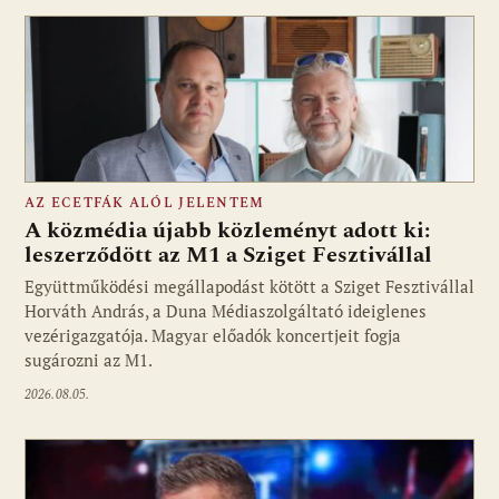
AZ ECETFÁK ALÓL JELENTEM
A közmédia újabb közleményt adott ki:
leszerződött az M1 a Sziget Fesztivállal
Együttműködési megállapodást kötött a Sziget Fesztivállal
Fotó: media1.hu
Horváth András, a Duna Médiaszolgáltató ideiglenes
vezérigazgatója. Magyar előadók koncertjeit fogja
sugározni az M1.
2026.08.05.