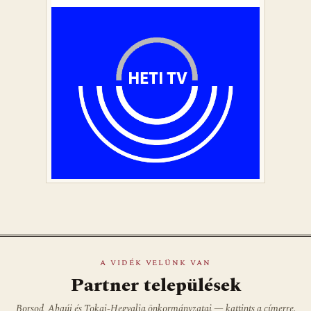
A VIDÉK VELÜNK VAN
Partner települések
Borsod, Abaúj és Tokaj-Hegyalja önkormányzatai — kattints a címerre.