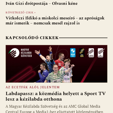
b
s
di
l
m
Iván Gizi drótpostája – Olvasni kéne
o
A
t
e
KÖVETKEZŐ CIKK »
o
p
g
Vitkolczi Ildikó a miskolci meseíró – az apróságok
már ismerik – nemcsak mesél rajzol is
k
p
KAPCSOLÓDÓ CIKKEK
AZ ECETFÁK ALÓL JELENTEM
Labdapassz: a közmédia helyett a Sport TV
lesz a kézilabda otthona
A Magyar Kézilabda Szövetség és az AMC Global Media
Fotó: media1.hu
Central Europe a Media1-hez eljuttatott közleményében