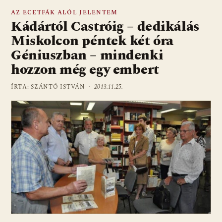
AZ ECETFÁK ALÓL JELENTEM
Kádártól Castróig – dedikálás
Miskolcon péntek két óra
Géniuszban – mindenki
hozzon még egy embert
ÍRTA: SZÁNTÓ ISTVÁN ·
2013.11.25.