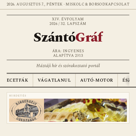
2026. AUGUSZTUS 7., PÉNTEK · MISKOLC & BORSOD
KAPCSOLAT
XIV. ÉVFOLYAM
2026 / 32. LAPSZÁM
Szántó
Gráf
ÁRA: INGYENES
ALAPÍTVA 2013
Háztáji hír és szórakoztató portál
ECETFÁK
VÁGATLANUL
AUTÓ-MOTOR
ÉSZA
HIRDETÉS