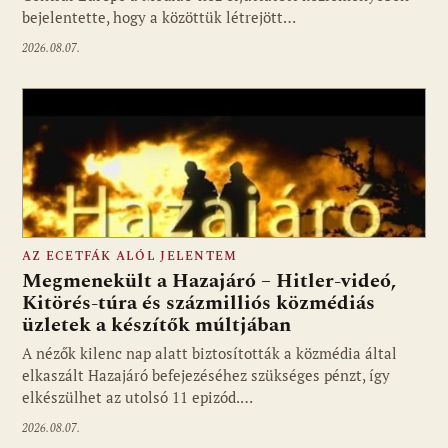
bejelentette, hogy a közöttük létrejött…
2026.08.07.
AZ ECETFÁK ALÓL JELENTEM
Megmenekült a Hazajáró – Hitler-videó,
Kitörés-túra és százmilliós közmédiás
üzletek a készítők múltjában
Fotó: media1.hu
A nézők kilenc nap alatt biztosították a közmédia által
elkaszált Hazajáró befejezéséhez szükséges pénzt, így
elkészülhet az utolsó 11 epizód.…
2026.08.07.