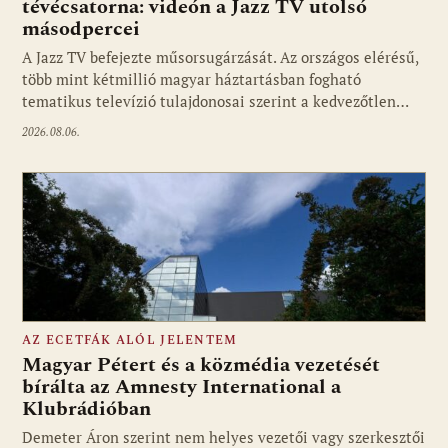
tévécsatorna: videón a Jazz TV utolsó
másodpercei
Fotó: media1.hu
A Jazz TV befejezte műsorsugárzását. Az országos elérésű,
több mint kétmillió magyar háztartásban fogható
tematikus televízió tulajdonosai szerint a kedvezőtlen…
2026.08.06.
AZ ECETFÁK ALÓL JELENTEM
Magyar Pétert és a közmédia vezetését
bírálta az Amnesty International a
Klubrádióban
Fotó: media1.hu
Demeter Áron szerint nem helyes vezetői vagy szerkesztői