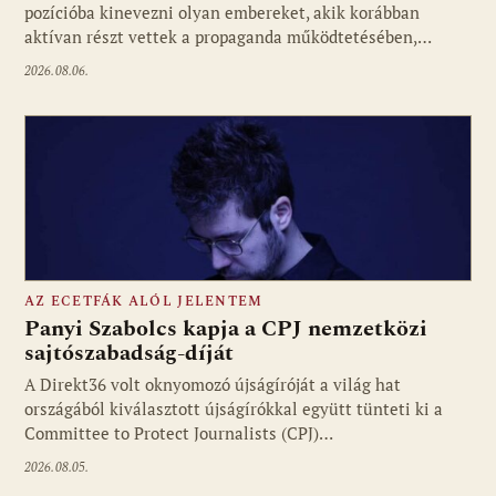
pozícióba kinevezni olyan embereket, akik korábban
aktívan részt vettek a propaganda működtetésében,…
2026.08.06.
AZ ECETFÁK ALÓL JELENTEM
Panyi Szabolcs kapja a CPJ nemzetközi
sajtószabadság-díját
A Direkt36 volt oknyomozó újságíróját a világ hat
Fotó: media1.hu
országából kiválasztott újságírókkal együtt tünteti ki a
Committee to Protect Journalists (CPJ)…
2026.08.05.