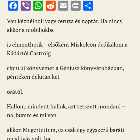
F
Vi
W
R
E
Pr
O
ac
b
h
e
m
in
ss
Van kéznél toll vagy ceruza és naptár. Ha nincs
e
er
at
d
ai
t
za
akkor a mobiljukba
b
s
di
l
m
o
A
t
e
is elmenthetik – elsőként Miskolcon dedikálom a
o
p
g
Kádártól Castróig
k
p
című új könyvemet a Géniusz könyváruházban,
pénteken délután két
órától.
Hallom, mindent hallok, azt tetszett mondani –
na, bumm és mi van
akkor. Megértettem, ez csak egy egyszerű baráti
meghívás volt, ha