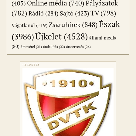
Online média
(740)
Pályázatok
(405)
(782)
TV
(798)
Sajtó
(423)
Rádió
(284)
Észak
Zsaruhírek
(848)
Vágatlanul
(119)
Újkelet
(4528)
(3986)
állami média
(80)
átszervezés
(26)
árbevétel
(21)
átalakítás
(22)
HIRDETÉS