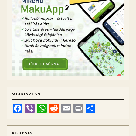
MEGOSZTÁS
Facebook
Viber
WhatsApp
Reddit
Email
Print
Ossza
meg
KERESÉS