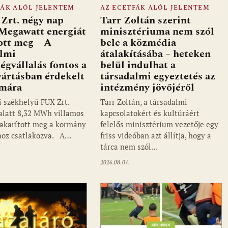
FÁK ALÓL JELENTEM
AZ ECETFÁK ALÓL JELENTEM
Zrt. négy nap
Tarr Zoltán szerint
 Megawatt energiát
minisztériuma nem szól
ott meg – A
bele a közmédia
almi
átalakításába – heteken
ségvállalás fontos a
belül indulhat a
ártásban érdekelt
társadalmi egyeztetés az
ámára
intézmény jövőjéről
i székhelyű FUX Zrt.
Tarr Zoltán, a társadalmi
alatt 8,32 MWh villamos
kapcsolatokért és kultúráért
takarított meg a kormány
felelős minisztérium vezetője egy
hoz csatlakozva. A…
friss videóban azt állítja, hogy a
tárca nem szól…
2026.08.07.