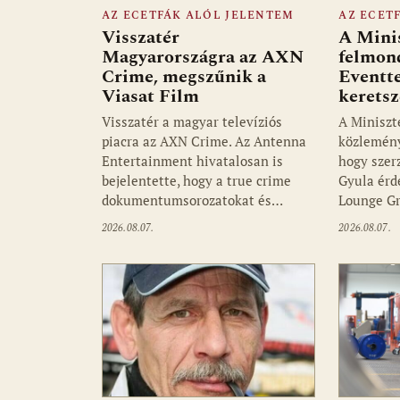
AZ ECETFÁK ALÓL JELENTEM
AZ ECET
Visszatér
A Mini
Magyarországra az AXN
felmon
Crime, megszűnik a
Eventte
Viasat Film
kerets
Visszatér a magyar televíziós
A Miniszt
piacra az AXN Crime. Az Antenna
közlemény
Entertainment hivatalosan is
hogy szer
bejelentette, hogy a true crime
Gyula érd
dokumentumsorozatokat és…
Lounge Gr
2026.08.07.
2026.08.07.