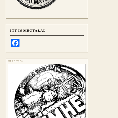
ITT IS MEGTALÁL
Facebook
HIRDETÉS