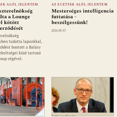
FÁK ALÓL JELENTEM
AZ ECETFÁK ALÓL JELENTEM
szterelnökség
Mesterséges intelligencia
dta a Lounge
futtatása –
l kötött
beszélgessünk!
zerződését
2026.08.07.
erelnökség
ben tudatta lapunkkal,
ződést bontott a Balásy
ekeltségei közé tartozó
oup cégével.
Fotó: media1.hu