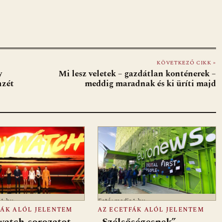
KÖVETKEZŐ CIKK »
y
Mi lesz veletek – gazdátlan konténerek –
nzét
meddig maradnak és ki üríti majd
a1.hu
Fotó: media1.hu
FÁK ALÓL JELENTEM
AZ ECETFÁK ALÓL JELENTEM
watch-sorozatot
„Szélsőségesnek”