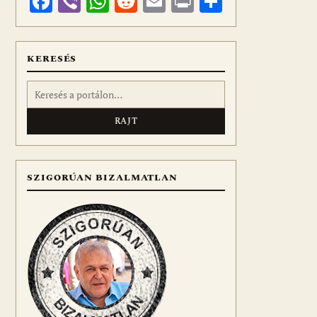
Facebook
Viber
WhatsApp
Reddit
Email
Print
Ossza
meg
KERESÉS
Keresés:
SZIGORÚAN BIZALMATLAN