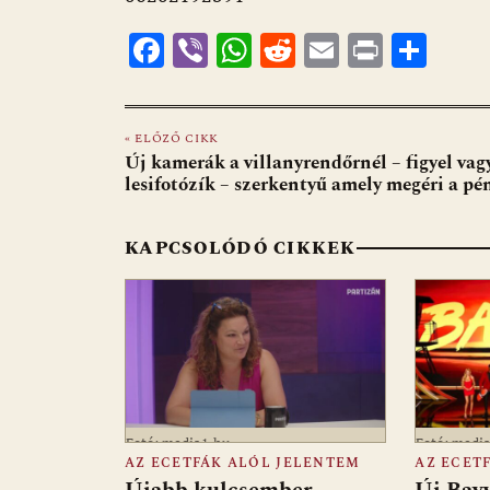
k
p
F
Vi
W
R
E
Pr
O
ac
b
h
e
m
in
ss
e
er
at
d
ai
t
za
« ELŐZŐ CIKK
b
s
di
l
m
Új kamerák a villanyrendőrnél – figyel vag
o
A
t
e
lesifotózík – szerkentyű amely megéri a pé
o
p
g
KAPCSOLÓDÓ CIKKEK
k
p
Fotó: media1.hu
Fotó: medi
AZ ECETFÁK ALÓL JELENTEM
AZ ECET
Újabb kulcsember
Új Bay