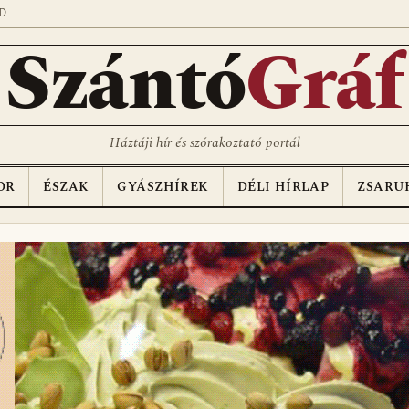
D
Szántó
Gráf
Háztáji hír és szórakoztató portál
OR
ÉSZAK
GYÁSZHÍREK
DÉLI HÍRLAP
ZSARU