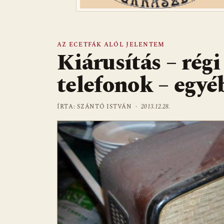
AZ ECETFÁK ALÓL JELENTEM
Kiárusítás – rég
telefonok – egyé
ÍRTA: SZÁNTÓ ISTVÁN ·
2013.12.28.