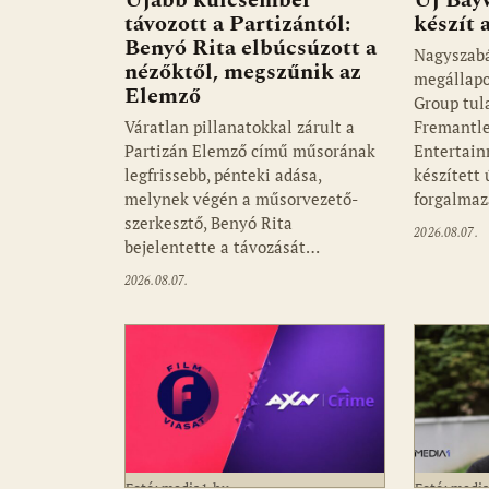
távozott a Partizántól:
készít
Benyó Rita elbúcsúzott a
Nagyszab
nézőktől, megszűnik az
megállapo
Elemző
Group tul
Váratlan pillanatokkal zárult a
Fremantle
Partizán Elemző című műsorának
Entertain
legfrissebb, pénteki adása,
készített
melynek végén a műsorvezető-
forgalmaz
szerkesztő, Benyó Rita
2026.08.07.
bejelentette a távozását…
2026.08.07.
Fotó: media1.hu
Fotó: medi