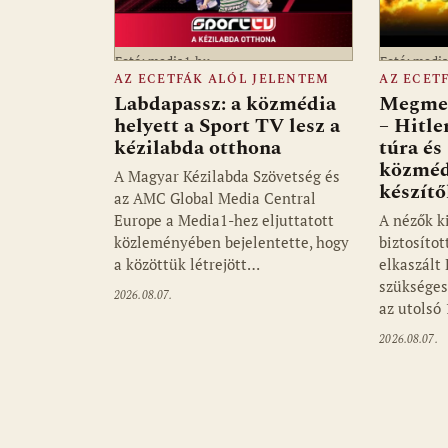
Fotó: media1.hu
Fotó: medi
AZ ECETFÁK ALÓL JELENTEM
AZ ECET
Labdapassz: a közmédia
Megmen
helyett a Sport TV lesz a
– Hitle
kézilabda otthona
túra és
közméd
A Magyar Kézilabda Szövetség és
készít
az AMC Global Media Central
Europe a Media1-hez eljuttatott
A nézők k
közleményében bejelentette, hogy
biztosítot
a közöttük létrejött…
elkaszált
szükséges
2026.08.07.
az utolsó
2026.08.07.