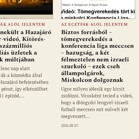
a1.hu
FÁK ALÓL JELENTEM
AZ ECETFÁK ALÓL JELENTEM
ekült a Hazajáró
Biztos forrásból –
r-videó, Kitörés-
tömegverekedés a
 százmilliós
konferencia liga meccsen
iás üzletek a
– hazugság, a két
ők múltjában
félmeztelen nem izraeli
szurkoló – ezek cseh
ilenc nap alatt
állampolgárok,
ták a közmédia által
Miskolcon dolgoznak
 Hazajáró befejezéséhez
 pénzt, így elkészülhet
Ugye milyen jólesik egy kicsit
 11 epizód.…
zsidózni. Vírusként terjed a videó,
hogy a diósgyőri lengyel-izraeli
futball meccsen mit művelt két
megveszett…
2026.08.07.