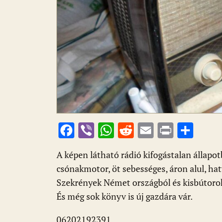
F
Vi
W
R
E
Pr
O
ac
b
h
e
m
in
ss
A képen látható rádió kifogástalan állap
e
er
at
d
ai
t
za
csónakmotor, öt sebességes, áron alul, hat
b
s
di
l
m
Szekrények Német országból és kisbútorok 
o
A
t
e
És még sok könyv is új gazdára vár.
o
p
g
06202192391