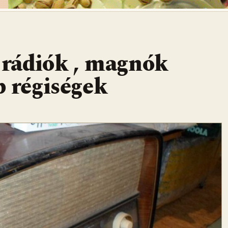
i rádiók , magnók
b régiségek