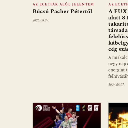
AZ ECETFÁK ALÓL JELENTEM
AZ ECET
Búcsú Pacher Pétertől
A FUX 
alatt 8
2026.08.07.
takarít
társad
felelős
kábelgy
cég sz
A miskolc
négy nap 
energiát 
felhívásá
2026.08.07.