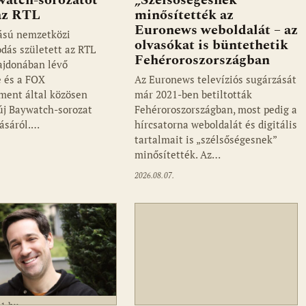
 az RTL
minősítették az
Euronews weboldalát – az
ású nemzetközi
olvasókat is büntethetik
dás született az RTL
Fehéroroszországban
ajdonában lévő
 és a FOX
Az Euronews televíziós sugárzását
ment által közösen
már 2021-ben betiltották
 új Baywatch-sorozat
Fehéroroszországban, most pedig a
ásáról.…
hírcsatorna weboldalát és digitális
tartalmait is „szélsőségesnek”
minősítették. Az…
2026.08.07.
a1.hu