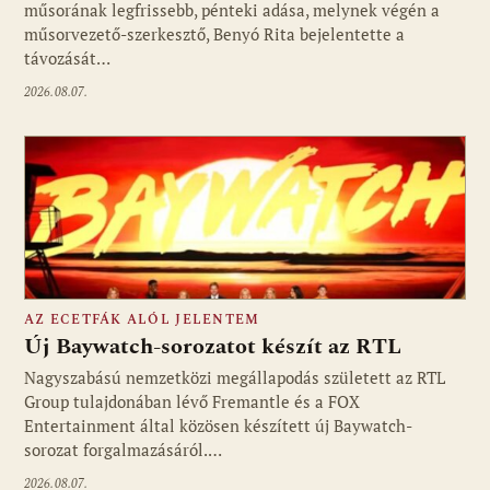
műsorának legfrissebb, pénteki adása, melynek végén a
műsorvezető-szerkesztő, Benyó Rita bejelentette a
távozását…
2026.08.07.
AZ ECETFÁK ALÓL JELENTEM
Új Baywatch-sorozatot készít az RTL
Nagyszabású nemzetközi megállapodás született az RTL
Group tulajdonában lévő Fremantle és a FOX
Fotó: media1.hu
Entertainment által közösen készített új Baywatch-
sorozat forgalmazásáról.…
2026.08.07.