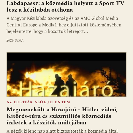
Labdapassz: a közmédia helyett a Sport TV
lesz a kézilabda otthona
A Magyar Kézilabda Szövetség és az AMC Global Media
Fotó: media1.hu
Central Europe a Media1-hez eljuttatott közleményében
bejelentette, hogy a közöttük létrejött…
2026.08.07.
AZ ECETFÁK ALÓL JELENTEM
Megmenekült a Hazajáró – Hitler-videó,
Kitörés-túra és százmilliós közmédiás
üzletek a készítők múltjában
Fotó: media1.hu
A nézők kilenc nap alatt biztosították a közmédia által