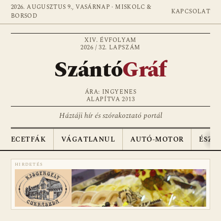
2026. AUGUSZTUS 9., VASÁRNAP · MISKOLC &
KAPCSOLAT
BORSOD
XIV. ÉVFOLYAM
2026 / 32. LAPSZÁM
Szántó
Gráf
ÁRA: INGYENES
ALAPÍTVA 2013
Háztáji hír és szórakoztató portál
ECETFÁK
VÁGATLANUL
AUTÓ-MOTOR
ÉSZA
HIRDETÉS