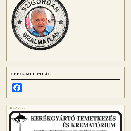
ITT IS MEGTALÁL
Facebook
HIRDETÉS