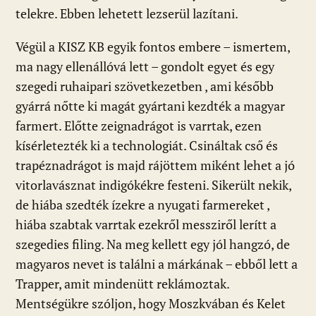
telekre. Ebben lehetett lezserül lazítani.
Végül a KISZ KB egyik fontos embere – ismertem,
ma nagy ellenállóvá lett – gondolt egyet és egy
szegedi ruhaipari szövetkezetben , ami később
gyárrá nőtte ki magát gyártani kezdték a magyar
farmert. Előtte zeignadrágot is varrtak, ezen
kísérletezték ki a technologiát. Csináltak cső és
trapéznadrágot is majd rájöttem miként lehet a jó
vitorlavásznat indigókékre festeni. Sikerült nekik,
de hiába szedték ízekre a nyugati farmereket ,
hiába szabtak varrtak ezekről messziről lerítt a
szegedies filing. Na meg kellett egy jól hangzó, de
magyaros nevet is találni a márkának – ebből lett a
Trapper, amit mindenütt reklámoztak.
Mentségükre szóljon, hogy Moszkvában és Kelet