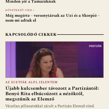
Minden jót a Tamaráknak
o
A
t
e
KÖVETKEZŐ CIKK »
o
p
g
Még megérte – versenytársak az Uzi és a Skorpió –
nem mi adtuk el
k
p
KAPCSOLÓDÓ CIKKEK
AZ ECETFÁK ALÓL JELENTEM
Újabb kulcsember távozott a Partizántól:
Benyó Rita elbúcsúzott a nézőktől,
megszűnik az Elemző
Fotó: media1.hu
Váratlan pillanatokkal zárult a Partizán Elemző című