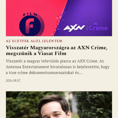
AZ ECETFÁK ALÓL JELENTEM
Visszatér Magyarországra az AXN Crime,
megszűnik a Viasat Film
Visszatér a magyar televíziós piacra az AXN Crime. Az
Fotó: media1.hu
Antenna Entertainment hivatalosan is bejelentette, hogy
a true crime dokumentumsorozatokat és…
2026.08.07.