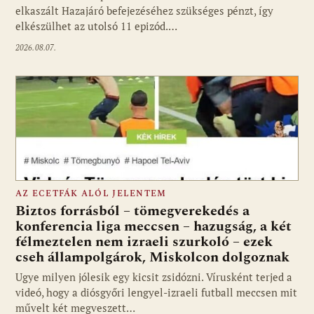
elkaszált Hazajáró befejezéséhez szükséges pénzt, így
elkészülhet az utolsó 11 epizód.…
2026.08.07.
AZ ECETFÁK ALÓL JELENTEM
Biztos forrásból – tömegverekedés a
konferencia liga meccsen – hazugság, a két
félmeztelen nem izraeli szurkoló – ezek
cseh állampolgárok, Miskolcon dolgoznak
Ugye milyen jólesik egy kicsit zsidózni. Vírusként terjed a
videó, hogy a diósgyőri lengyel-izraeli futball meccsen mit
művelt két megveszett…