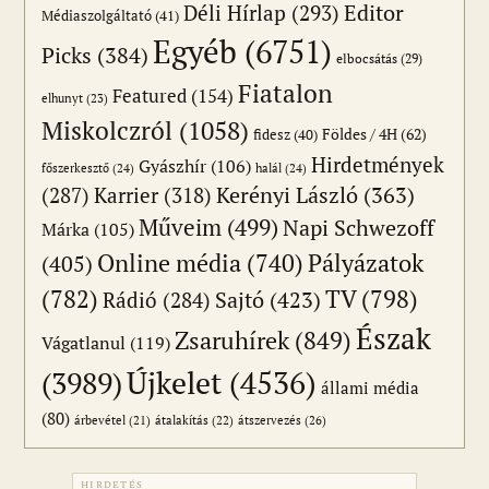
Editor
Déli Hírlap
(293)
Médiaszolgáltató
(41)
Egyéb
(6751)
Picks
(384)
elbocsátás
(29)
Fiatalon
Featured
(154)
elhunyt
(23)
Miskolczról
(1058)
Földes / 4H
(62)
fidesz
(40)
Hirdetmények
Gyászhír
(106)
főszerkesztő
(24)
halál
(24)
(287)
Karrier
(318)
Kerényi László
(363)
Műveim
(499)
Napi Schwezoff
Márka
(105)
Online média
(740)
Pályázatok
(405)
(782)
TV
(798)
Sajtó
(423)
Rádió
(284)
Észak
Zsaruhírek
(849)
Vágatlanul
(119)
Újkelet
(4536)
(3989)
állami média
(80)
átszervezés
(26)
árbevétel
(21)
átalakítás
(22)
HIRDETÉS