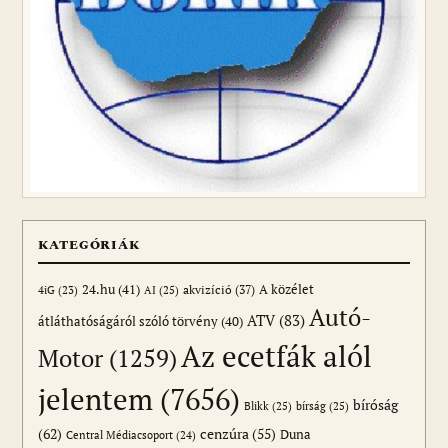
KATEGÓRIÁK
24.hu
(41)
akvizíció
(37)
A közélet
AI
(25)
4iG
(23)
Autó-
ATV
(83)
átláthatóságáról szóló törvény
(40)
Az ecetfák alól
Motor
(1259)
jelentem
(7656)
bíróság
Blikk
(25)
bírság
(25)
(62)
cenzúra
(55)
Duna
Central Médiacsoport
(24)