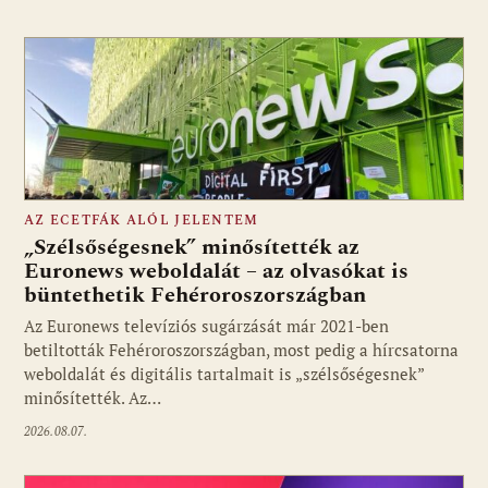
AZ ECETFÁK ALÓL JELENTEM
„Szélsőségesnek” minősítették az
Euronews weboldalát – az olvasókat is
büntethetik Fehéroroszországban
Fotó: media1.hu
Az Euronews televíziós sugárzását már 2021-ben
betiltották Fehéroroszországban, most pedig a hírcsatorna
weboldalát és digitális tartalmait is „szélsőségesnek”
minősítették. Az…
2026.08.07.