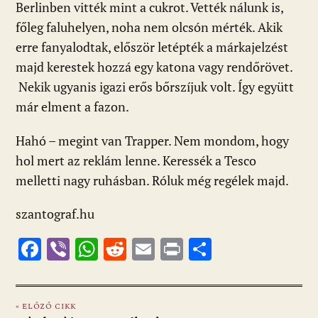
Berlinben vitték mint a cukrot. Vették nálunk is,
főleg faluhelyen, noha nem olcsón mérték. Akik
erre fanyalodtak, először letépték a márkajelzést
majd kerestek hozzá egy katona vagy rendőrövet.
Nekik ugyanis igazi erős bőrszíjuk volt. Így együtt
már elment a fazon.
Hahó – megint van Trapper. Nem mondom, hogy
hol mert az reklám lenne. Keressék a Tesco
melletti nagy ruhásban. Róluk még regélek majd.
szantograf.hu
F
Vi
W
R
E
Pr
O
ac
b
h
e
m
in
ss
e
er
at
d
ai
t
za
« ELŐZŐ CIKK
b
s
di
l
m