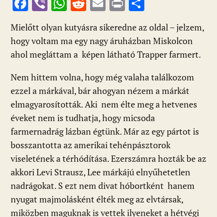
F
Vi
W
R
E
Pr
O
ac
b
h
e
m
in
ss
Mielőtt olyan kutyásra sikeredne az oldal – jelzem,
e
er
at
d
ai
t
za
hogy voltam ma egy nagy áruházban Miskolcon
b
s
di
l
m
ahol megláttam a képen látható Trapper farmert.
o
A
t
e
o
p
g
Nem hittem volna, hogy még valaha találkozom
ezzel a márkával, bár ahogyan nézem a márkát
k
p
elmagyarosították. Aki nem élte meg a hetvenes
éveket nem is tudhatja, hogy micsoda
farmernadrág lázban égtünk. Már az egy pártot is
bosszantotta az amerikai tehénpásztorok
viseletének a térhódítása. Ezerszámra hozták be az
akkori Levi Strausz, Lee márkájú elnyűhetetlen
nadrágokat. S ezt nem divat hóbortként hanem
nyugat majmolásként élték meg az elvtársak,
miközben maguknak is vettek ilyeneket a hétvégi