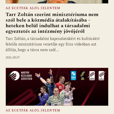
AZ ECETFÁK ALÓL JELENTEM
Tarr Zoltán szerint minisztériuma nem
szól bele a közmédia átalakításába –
heteken belül indulhat a társadalmi
Fotó: media1.hu
egyeztetés az intézmény jövőjéről
Tarr Zoltán, a társadalmi kapcsolatokért és kultúráért
felelős minisztérium vezetője egy friss videóban azt
állítja, hogy a tárca nem szól…
2026.08.07.
AZ ECETFÁK ALÓL JELENTEM