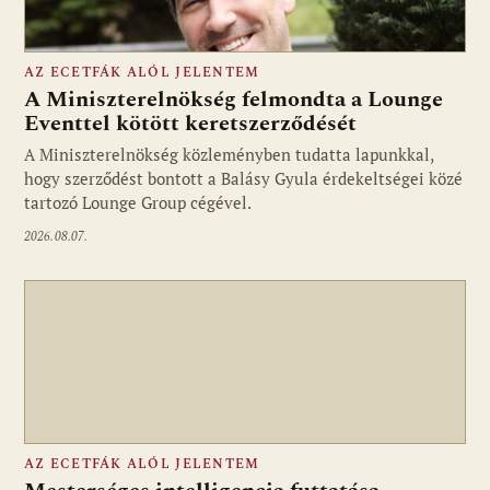
AZ ECETFÁK ALÓL JELENTEM
A Miniszterelnökség felmondta a Lounge
Eventtel kötött keretszerződését
A Miniszterelnökség közleményben tudatta lapunkkal,
Fotó: media1.hu
hogy szerződést bontott a Balásy Gyula érdekeltségei közé
tartozó Lounge Group cégével.
2026.08.07.
AZ ECETFÁK ALÓL JELENTEM