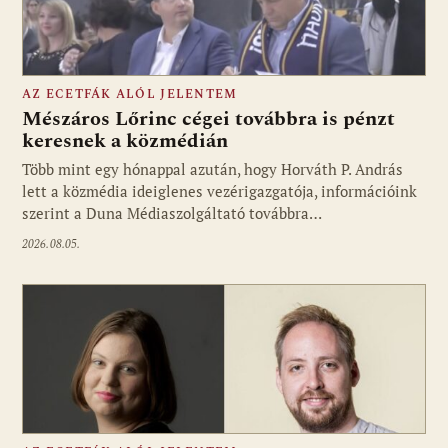
AZ ECETFÁK ALÓL JELENTEM
Mészáros Lőrinc cégei továbbra is pénzt
keresnek a közmédián
Több mint egy hónappal azután, hogy Horváth P. András
Fotó: media1.hu
lett a közmédia ideiglenes vezérigazgatója, információink
szerint a Duna Médiaszolgáltató továbbra…
2026.08.05.