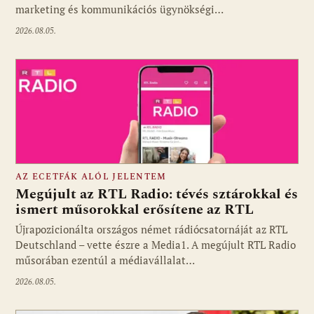
marketing és kommunikációs ügynökségi…
2026.08.05.
AZ ECETFÁK ALÓL JELENTEM
Megújult az RTL Radio: tévés sztárokkal és
ismert műsorokkal erősítene az RTL
Újrapozicionálta országos német rádiócsatornáját az RTL
Fotó: media1.hu
Deutschland – vette észre a Media1. A megújult RTL Radio
műsorában ezentúl a médiavállalat…
2026.08.05.