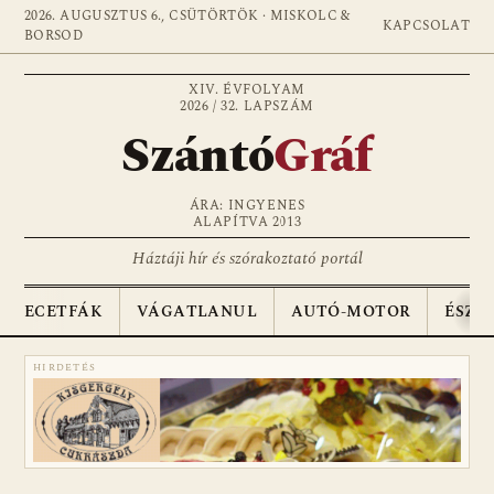
2026. AUGUSZTUS 6., CSÜTÖRTÖK · MISKOLC &
KAPCSOLAT
BORSOD
XIV. ÉVFOLYAM
2026 / 32. LAPSZÁM
Szántó
Gráf
ÁRA: INGYENES
ALAPÍTVA 2013
Háztáji hír és szórakoztató portál
ECETFÁK
VÁGATLANUL
AUTÓ-MOTOR
ÉSZA
HIRDETÉS