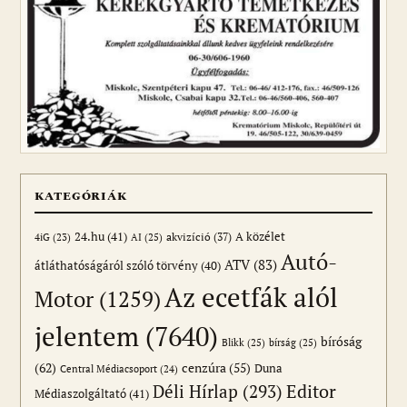
KATEGÓRIÁK
24.hu
(41)
akvizíció
(37)
A közélet
AI
(25)
4iG
(23)
Autó-
ATV
(83)
átláthatóságáról szóló törvény
(40)
Az ecetfák alól
Motor
(1259)
jelentem
(7640)
bíróság
Blikk
(25)
bírság
(25)
(62)
cenzúra
(55)
Duna
Central Médiacsoport
(24)
Editor
Déli Hírlap
(293)
Médiaszolgáltató
(41)