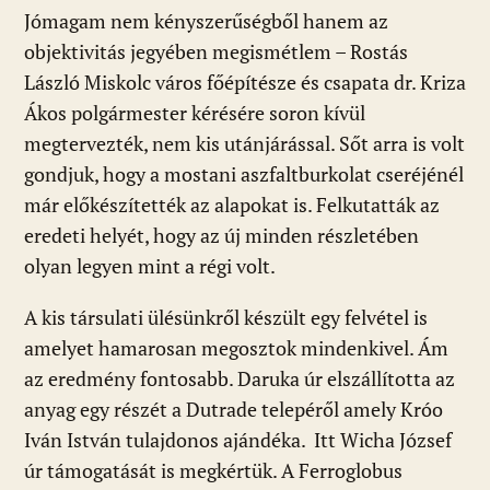
Jómagam nem kényszerűségből hanem az
objektivitás jegyében megismétlem – Rostás
László Miskolc város főépítésze és csapata dr. Kriza
Ákos polgármester kérésére soron kívül
megtervezték, nem kis utánjárással. Sőt arra is volt
gondjuk, hogy a mostani aszfaltburkolat cseréjénél
már előkészítették az alapokat is. Felkutatták az
eredeti helyét, hogy az új minden részletében
olyan legyen mint a régi volt.
A kis társulati ülésünkről készült egy felvétel is
amelyet hamarosan megosztok mindenkivel. Ám
az eredmény fontosabb. Daruka úr elszállította az
anyag egy részét a Dutrade telepéről amely Króo
Iván István tulajdonos ajándéka. Itt Wicha József
úr támogatását is megkértük. A Ferroglobus