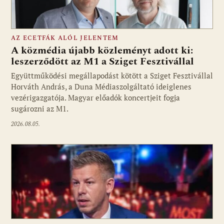
AZ ECETFÁK ALÓL JELENTEM
A közmédia újabb közleményt adott ki:
leszerződött az M1 a Sziget Fesztivállal
Együttműködési megállapodást kötött a Sziget Fesztivállal
Fotó: media1.hu
Horváth András, a Duna Médiaszolgáltató ideiglenes
vezérigazgatója. Magyar előadók koncertjeit fogja
sugározni az M1.
2026.08.05.