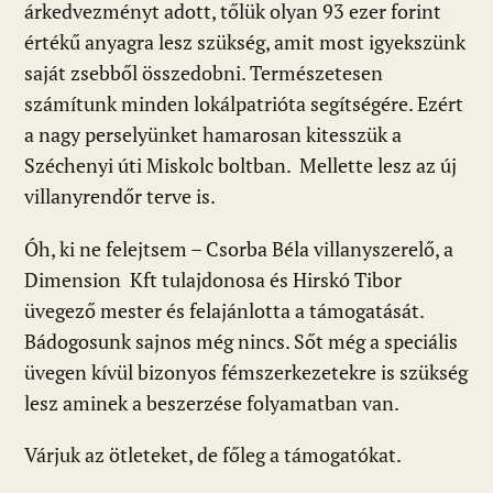
árkedvezményt adott, tőlük olyan 93 ezer forint
értékű anyagra lesz szükség, amit most igyekszünk
saját zsebből összedobni. Természetesen
számítunk minden lokálpatrióta segítségére. Ezért
a nagy perselyünket hamarosan kitesszük a
Széchenyi úti Miskolc boltban. Mellette lesz az új
villanyrendőr terve is.
Óh, ki ne felejtsem – Csorba Béla villanyszerelő, a
Dimension Kft tulajdonosa és Hirskó Tibor
üvegező mester és felajánlotta a támogatását.
Bádogosunk sajnos még nincs. Sőt még a speciális
üvegen kívül bizonyos fémszerkezetekre is szükség
lesz aminek a beszerzése folyamatban van.
Várjuk az ötleteket, de főleg a támogatókat.