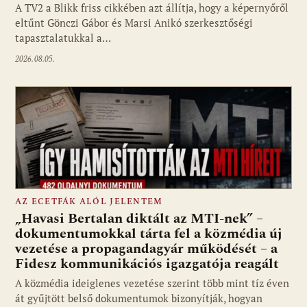
A TV2 a Blikk friss cikkében azt állítja, hogy a képernyőről
eltűnt Gönczi Gábor és Marsi Anikó szerkesztőségi
tapasztalatukkal a…
2026.08.05.
AZ ECETFÁK ALÓL JELENTEM
„Havasi Bertalan diktált az MTI-nek” –
dokumentumokkal tárta fel a közmédia új
vezetése a propagandagyár működését – a
Fotó: media1.hu
Fidesz kommunikációs igazgatója reagált
A közmédia ideiglenes vezetése szerint több mint tíz éven
át gyűjtött belső dokumentumok bizonyítják, hogyan