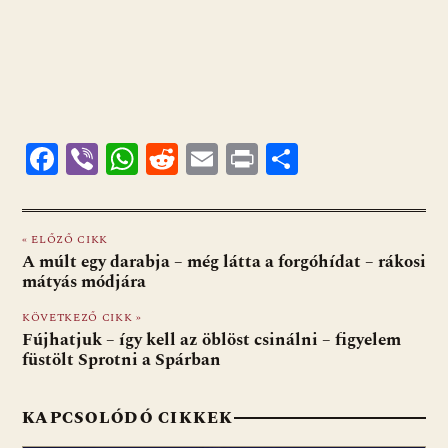
F
Vi
W
R
E
Pr
O
ac
b
h
e
m
in
ss
e
er
at
d
ai
t
za
« ELŐZŐ CIKK
b
s
di
l
m
A múlt egy darabja – még látta a forgóhídat – rákosi
o
A
t
e
mátyás módjára
o
p
g
KÖVETKEZŐ CIKK »
Fújhatjuk – így kell az öblöst csinálni – figyelem
k
p
füstölt Sprotni a Spárban
KAPCSOLÓDÓ CIKKEK