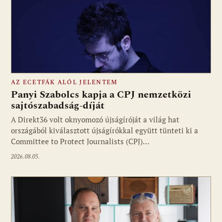
AZ ECETFÁK ALÓL JELENTEM
Panyi Szabolcs kapja a CPJ nemzetközi
sajtószabadság-díját
A Direkt36 volt oknyomozó újságíróját a világ hat
Fotó: media1.hu
országából kiválasztott újságírókkal együtt tünteti ki a
Committee to Protect Journalists (CPJ)…
2026.08.05.