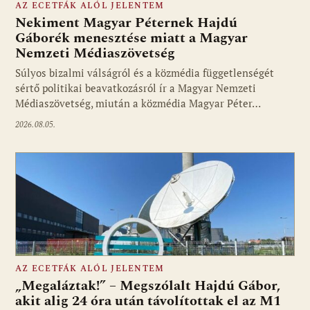
AZ ECETFÁK ALÓL JELENTEM
Nekiment Magyar Péternek Hajdú
Gáborék menesztése miatt a Magyar
Nemzeti Médiaszövetség
Fotó: media1.hu
Súlyos bizalmi válságról és a közmédia függetlenségét
sértő politikai beavatkozásról ír a Magyar Nemzeti
Médiaszövetség, miután a közmédia Magyar Péter…
2026.08.05.
AZ ECETFÁK ALÓL JELENTEM
„Megaláztak!” – Megszólalt Hajdú Gábor,
akit alig 24 óra után távolítottak el az M1