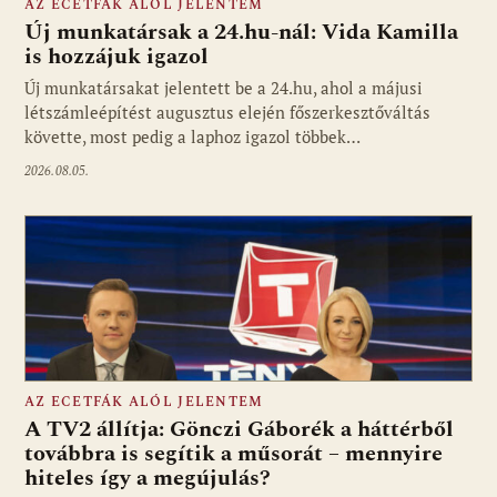
AZ ECETFÁK ALÓL JELENTEM
Új munkatársak a 24.hu-nál: Vida Kamilla
is hozzájuk igazol
Új munkatársakat jelentett be a 24.hu, ahol a májusi
Fotó: media1.hu
létszámleépítést augusztus elején főszerkesztőváltás
követte, most pedig a laphoz igazol többek…
2026.08.05.
AZ ECETFÁK ALÓL JELENTEM
A TV2 állítja: Gönczi Gáborék a háttérből
továbbra is segítik a műsorát – mennyire
hiteles így a megújulás?
Fotó: media1.hu