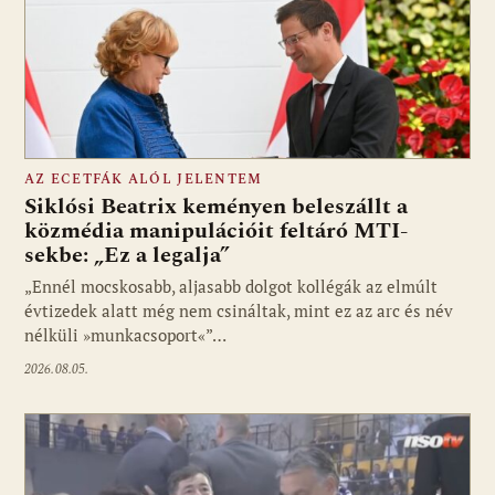
AZ ECETFÁK ALÓL JELENTEM
Siklósi Beatrix keményen beleszállt a
közmédia manipulációit feltáró MTI-
sekbe: „Ez a legalja”
Fotó: media1.hu
„Ennél mocskosabb, aljasabb dolgot kollégák az elmúlt
évtizedek alatt még nem csináltak, mint ez az arc és név
nélküli »munkacsoport«”…
2026.08.05.