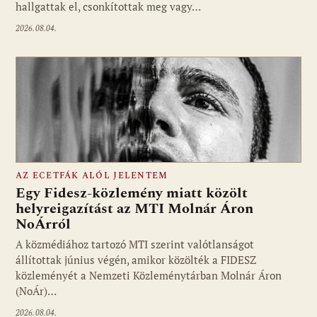
hallgattak el, csonkítottak meg vagy…
2026.08.04.
AZ ECETFÁK ALÓL JELENTEM
Egy Fidesz-közlemény miatt közölt
helyreigazítást az MTI Molnár Áron
NoÁrról
Fotó: media1.hu
A közmédiához tartozó MTI szerint valótlanságot
állítottak június végén, amikor közölték a FIDESZ
közleményét a Nemzeti Közleménytárban Molnár Áron
(NoÁr)…
2026.08.04.