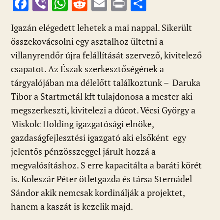
F
Vi
W
R
E
Pr
O
ac
b
h
e
m
in
ss
Igazán elégedett lehetek a mai nappal. Sikerült
e
er
at
d
ai
t
za
összekovácsolni egy asztalhoz ültetni a
b
s
di
l
m
villanyrendőr újra felállítását szervező, kivitelező
o
A
t
e
csapatot. Az Észak szerkesztőségének a
o
p
g
tárgyalójában ma délelőtt találkoztunk – Daruka
k
p
Tibor a Startmetál kft tulajdonosa a mester aki
megszerkeszti, kivitelezi a dúcot. Vécsi György a
Miskolc Holding igazgatósági elnöke,
gazdaságfejlesztési igazgató aki elsőként egy
jelentős pénzösszeggel járult hozzá a
megvalósításhoz. S erre kapacitálta a baráti körét
is. Koleszár Péter ötletgazda és társa Sternádel
Sándor akik nemcsak kordinálják a projektet,
hanem a kaszát is kezelik majd.