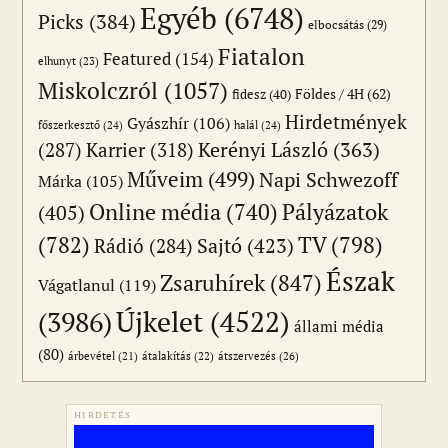
Egyéb
(6748)
Picks
(384)
elbocsátás
(29)
Fiatalon
Featured
(154)
elhunyt
(23)
Miskolczról
(1057)
Földes / 4H
(62)
fidesz
(40)
Hirdetmények
Gyászhír
(106)
főszerkesztő
(24)
halál
(24)
(287)
Karrier
(318)
Kerényi László
(363)
Műveim
(499)
Napi Schwezoff
Márka
(105)
Online média
(740)
Pályázatok
(405)
(782)
TV
(798)
Sajtó
(423)
Rádió
(284)
Észak
Zsaruhírek
(847)
Vágatlanul
(119)
Újkelet
(4522)
(3986)
állami média
(80)
átszervezés
(26)
árbevétel
(21)
átalakítás
(22)
HIRDETÉS