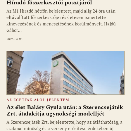
Híradó főszerkesztői posztjáról
Fotó: media1.hu
Az M1 Híradó hétfőn bejelentett, majd alig 24 óra után
eltávolított főszerkesztője részletesen ismertette
kinevezésének és menesztésének körülményeit. Hajdú
Gábor…
2026.08.05.
AZ ECETFÁK ALÓL JELENTEM
Az élet Balásy Gyula után: a Szerencsejáték
Zrt. átalakítja ügynökségi modelljét
A Szerencsejáték Zrt. bejelentette, hogy az átláthatóság, a
Fotó: media1.hu
szakmai minőség és a verseny erősítése érdekében új