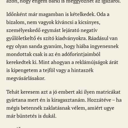
azon, hogy engem bárki is meggyőzhet az igazáról.
Időnként már magamban is kételkedek. Oda a
bizalom, nem vagyok kíváncsi a kicsinyes,
személyeskedő egymást lejárató negatív
gyűlöletkeltő és szító kiadványokra. Ráadásul van
egy olyan sanda gyanúm, hogy hiába ingyenesnek
mondottak csak is az én adóforintjaimból
kerekedtek ki. Mint ahogyan a reklámújságok árát
is kipengetem a tejföl vagy a hintaszék
megvásárlásakor.
Tehát keresem azt a jó embert aki ilyen matricákat
gyártana mert én is kiragasztanám. Hozzátéve – ha
mégis betennék zaklatásnak vélem, amiért ugye
már büntetés is dukál.