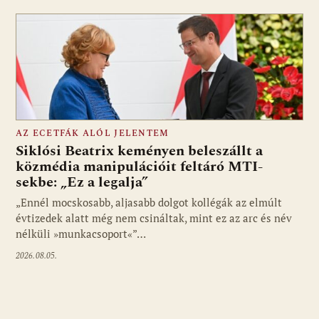
AZ ECETFÁK ALÓL JELENTEM
Siklósi Beatrix keményen beleszállt a
közmédia manipulációit feltáró MTI-
sekbe: „Ez a legalja”
Fotó: media1.hu
„Ennél mocskosabb, aljasabb dolgot kollégák az elmúlt
évtizedek alatt még nem csináltak, mint ez az arc és név
nélküli »munkacsoport«”…
2026.08.05.