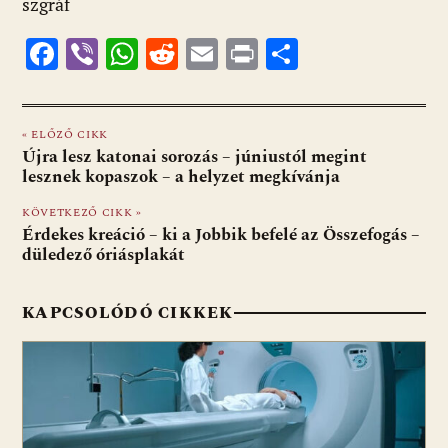
szgráf
F
Vi
W
R
E
Pr
O
ac
b
h
e
m
in
ss
e
er
at
d
ai
t
za
« ELŐZŐ CIKK
b
s
di
l
m
Újra lesz katonai sorozás – júniustól megint
o
A
t
e
lesznek kopaszok – a helyzet megkívánja
o
p
g
KÖVETKEZŐ CIKK »
Érdekes kreáció – ki a Jobbik befelé az Összefogás –
k
p
düledező óriásplakát
KAPCSOLÓDÓ CIKKEK