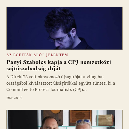
AZ ECETFÁK ALÓL JELENTEM
Panyi Szabolcs kapja a CPJ nemzetközi
sajtószabadság-díját
A Direkt36 volt oknyomozó újságíróját a világ hat
Fotó: media1.hu
országából kiválasztott újságírókkal együtt tünteti ki a
Committee to Protect Journalists (CPJ)…
2026.08.05.