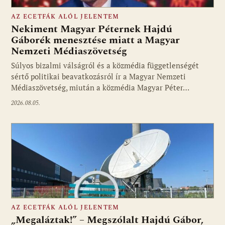
AZ ECETFÁK ALÓL JELENTEM
Nekiment Magyar Péternek Hajdú
Gáborék menesztése miatt a Magyar
Nemzeti Médiaszövetség
Fotó: media1.hu
Súlyos bizalmi válságról és a közmédia függetlenségét
sértő politikai beavatkozásról ír a Magyar Nemzeti
Médiaszövetség, miután a közmédia Magyar Péter…
2026.08.05.
AZ ECETFÁK ALÓL JELENTEM
„Megaláztak!” – Megszólalt Hajdú Gábor,