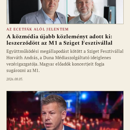
AZ ECETFÁK ALÓL JELENTEM
A közmédia újabb közleményt adott ki:
leszerződött az M1 a Sziget Fesztivállal
Együttműködési megállapodást kötött a Sziget Fesztivállal
Fotó: media1.hu
Horváth András, a Duna Médiaszolgáltató ideiglenes
vezérigazgatója. Magyar előadók koncertjeit fogja
sugározni az M1.
2026.08.05.