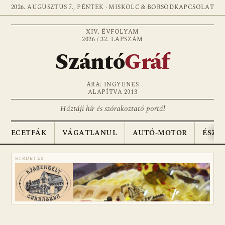
2026. AUGUSZTUS 7., PÉNTEK · MISKOLC & BORSOD
KAPCSOLAT
XIV. ÉVFOLYAM
2026 / 32. LAPSZÁM
Szántó
Gráf
ÁRA: INGYENES
ALAPÍTVA 2013
Háztáji hír és szórakoztató portál
ECETFÁK
VÁGATLANUL
AUTÓ-MOTOR
ÉSZA
HIRDETÉS