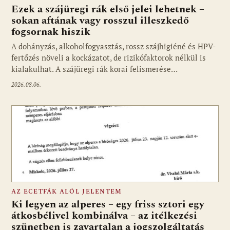
Ezek a szájüregi rák első jelei lehetnek –
sokan aftának vagy rosszul illeszkedő
fogsornak hiszik
A dohányzás, alkoholfogyasztás, rossz szájhigiéné és HPV-
fertőzés növeli a kockázatot, de rizikófaktorok nélkül is
kialakulhat. A szájüregi rák korai felismerése…
2026.08.06.
AZ ECETFÁK ALÓL JELENTEM
Ki legyen az alperes – egy friss sztori egy
átkosbélivel kombinálva – az itélkezési
szünetben is zavartalan a jogszolgáltatás