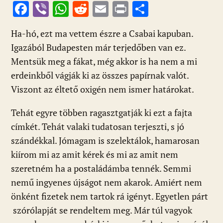
F
Vi
W
R
E
Pr
O
ac
b
h
e
m
in
ss
Ha-hó, ezt ma vettem észre a Csabai kapuban.
e
er
at
d
ai
t
za
Igazából Budapesten már terjedőben van ez.
b
s
di
l
m
Mentsük meg a fákat, még akkor is ha nem a mi
o
A
t
e
erdeinkből vágják ki az összes papírnak valót.
o
p
g
Viszont az éltető oxigén nem ismer határokat.
k
p
Tehát egyre többen ragasztgatják ki ezt a fajta
címkét. Tehát valaki tudatosan terjeszti, s jó
szándékkal. Jómagam is szelektálok, hamarosan
kiírom mi az amit kérek és mi az amit nem
szeretném ha a postaládámba tennék. Semmi
nemű ingyenes újságot nem akarok. Amiért nem
önként fizetek nem tartok rá igényt. Egyetlen párt
szórólapját se rendeltem meg. Már túl vagyok