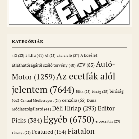
KATEGÓRIÁK
24.hu
(41)
akvizíció
(37)
A közélet
AI
(25)
4iG
(23)
Autó-
ATV
(83)
átláthatóságáról szóló törvény
(40)
Az ecetfák alól
Motor
(1259)
jelentem
(7644)
bíróság
Blikk
(25)
bírság
(25)
(62)
cenzúra
(55)
Duna
Central Médiacsoport
(24)
Editor
Déli Hírlap
(293)
Médiaszolgáltató
(41)
Egyéb
(6750)
Picks
(384)
elbocsátás
(29)
Fiatalon
Featured
(154)
elhunyt
(23)