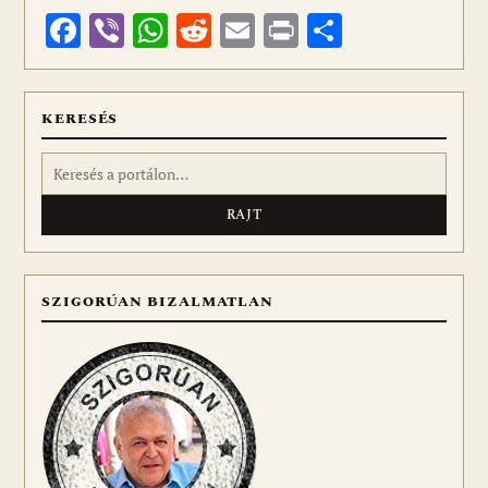
Facebook
Viber
WhatsApp
Reddit
Email
Print
Ossza
meg
KERESÉS
Keresés:
SZIGORÚAN BIZALMATLAN