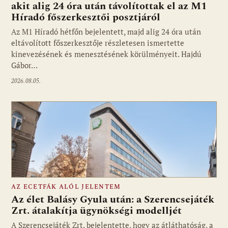
akit alig 24 óra után távolítottak el az M1
Híradó főszerkesztői posztjáról
Fotó: media1.hu
Az M1 Híradó hétfőn bejelentett, majd alig 24 óra után
eltávolított főszerkesztője részletesen ismertette
kinevezésének és menesztésének körülményeit. Hajdú
Gábor…
2026.08.05.
AZ ECETFÁK ALÓL JELENTEM
Az élet Balásy Gyula után: a Szerencsejáték
Zrt. átalakítja ügynökségi modelljét
A Szerencsejáték Zrt. bejelentette, hogy az átláthatóság, a
Fotó: media1.hu