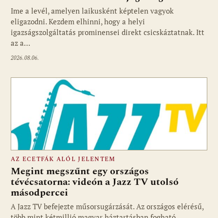
Ime a levél, amelyen laikusként képtelen vagyok
eligazodni. Kezdem elhinni, hogy a helyi
igazságszolgáltatás prominensei direkt csicskáztatnak. Itt
az a…
2026.08.06.
AZ ECETFÁK ALÓL JELENTEM
Megint megszűnt egy országos
tévécsatorna: videón a Jazz TV utolsó
másodpercei
Fotó: media1.hu
A Jazz TV befejezte műsorsugárzását. Az országos elérésű,
több mint kétmillió magyar háztartásban fogható