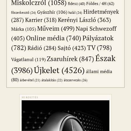
Miskolczról
(1058)
Földes / 4H
(62)
fidesz
(40)
Hirdetmények
Gyászhír
(106)
főszerkesztő
(24)
halál
(24)
(287)
Karrier
(318)
Kerényi László
(363)
Műveim
(499)
Napi Schwezoff
Márka
(105)
Online média
(740)
Pályázatok
(405)
(782)
TV
(798)
Sajtó
(423)
Rádió
(284)
Észak
Zsaruhírek
(847)
Vágatlanul
(119)
Újkelet
(4526)
(3986)
állami média
(80)
átszervezés
(26)
árbevétel
(21)
átalakítás
(22)
HIRDETÉS