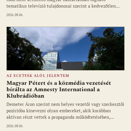
tematikus televízió tulajdonosai szerint a kedvezőtlen…
2026.08.06.
AZ ECETFÁK ALÓL JELENTEM
Magyar Pétert és a közmédia vezetését
bírálta az Amnesty International a
Klubrádióban
Fotó: media1.hu
Demeter Áron szerint nem helyes vezetői vagy szerkesztői
pozícióba kinevezni olyan embereket, akik korábban
aktívan részt vettek a propaganda működtetésében,…
2026.08.06.