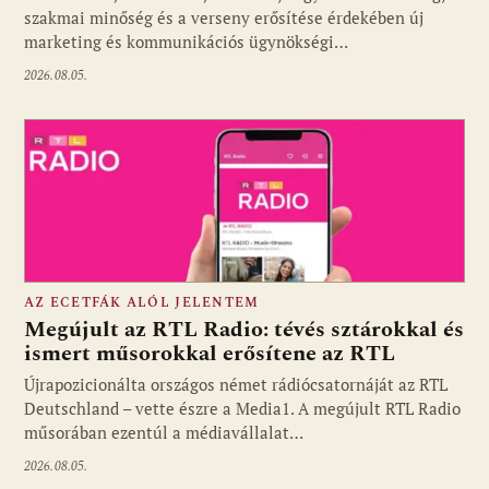
szakmai minőség és a verseny erősítése érdekében új
marketing és kommunikációs ügynökségi…
2026.08.05.
AZ ECETFÁK ALÓL JELENTEM
Megújult az RTL Radio: tévés sztárokkal és
ismert műsorokkal erősítene az RTL
Újrapozicionálta országos német rádiócsatornáját az RTL
Fotó: media1.hu
Deutschland – vette észre a Media1. A megújult RTL Radio
műsorában ezentúl a médiavállalat…
2026.08.05.