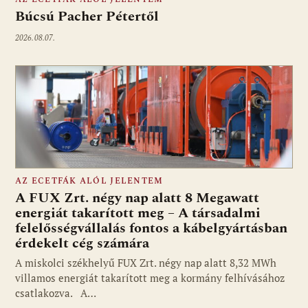
Búcsú Pacher Pétertől
2026.08.07.
AZ ECETFÁK ALÓL JELENTEM
A FUX Zrt. négy nap alatt 8 Megawatt
energiát takarított meg – A társadalmi
felelősségvállalás fontos a kábelgyártásban
érdekelt cég számára
A miskolci székhelyű FUX Zrt. négy nap alatt 8,32 MWh
villamos energiát takarított meg a kormány felhívásához
csatlakozva. A…