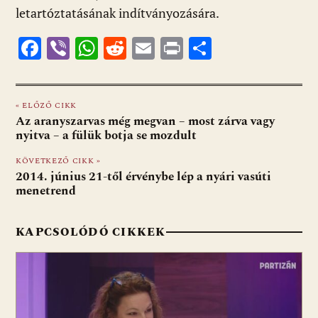
letartóztatásának indítványozására.
F
Vi
W
R
E
Pr
O
ac
b
h
e
m
in
ss
e
er
at
d
ai
t
za
« ELŐZŐ CIKK
b
s
di
l
m
Az aranyszarvas még megvan – most zárva vagy
o
A
t
e
nyitva – a fülük botja se mozdult
o
p
g
KÖVETKEZŐ CIKK »
2014. június 21-től érvénybe lép a nyári vasúti
k
p
menetrend
KAPCSOLÓDÓ CIKKEK