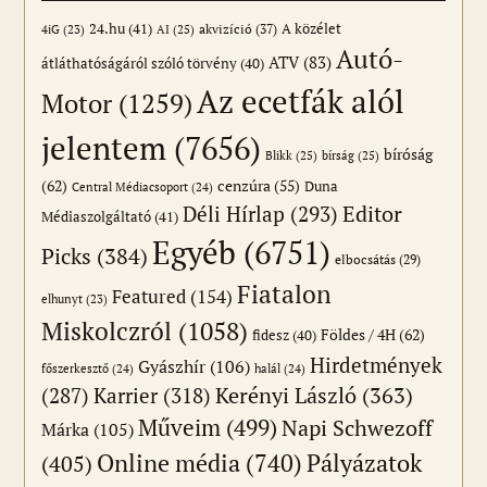
24.hu
(41)
akvizíció
(37)
A közélet
AI
(25)
4iG
(23)
Autó-
ATV
(83)
átláthatóságáról szóló törvény
(40)
Az ecetfák alól
Motor
(1259)
jelentem
(7656)
bíróság
Blikk
(25)
bírság
(25)
(62)
cenzúra
(55)
Duna
Central Médiacsoport
(24)
Editor
Déli Hírlap
(293)
Médiaszolgáltató
(41)
Egyéb
(6751)
Picks
(384)
elbocsátás
(29)
Fiatalon
Featured
(154)
elhunyt
(23)
Miskolczról
(1058)
Földes / 4H
(62)
fidesz
(40)
Hirdetmények
Gyászhír
(106)
főszerkesztő
(24)
halál
(24)
(287)
Karrier
(318)
Kerényi László
(363)
Műveim
(499)
Napi Schwezoff
Márka
(105)
Online média
(740)
Pályázatok
(405)