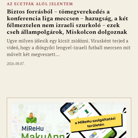
AZ ECETFÁK ALÓL JELENTEM
Biztos forrásból – tömegverekedés a
konferencia liga meccsen – hazugság, a két
félmeztelen nem izraeli szurkoló – ezek
cseh állampolgárok, Miskolcon dolgoznak
Ugye milyen jólesik egy kicsit zsidózni. Vírusként terjed a
videó, hogy a diósgyőri lengyel-izraeli futball meccsen mit
művelt két megveszett…
2026.08.07.