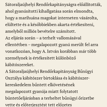
Sátoraljaújhelyi Rendőrkapitányságra előállították,
ahol gyanúsítotti kihallgatása során elmondta,
hogy a marihuána magokat interneten vásárolta,
elültette és a későbbiekben akarta értékesíteni,
amelyből milliós bevételre számított.
Az eljárás során – a terhelt vallomásával
ellentétben – megalapozott gyanú merült fel arra
vonatkozóan, hogy A. István korábban már több
személynek is értékesített különböző
kábítószereket.
A Sátoraljaújhelyi Rendőrkapitányság Bűnügyi
Osztálya kábítószer birtoklása és kábítószer-
kereskedelem bűntett elkövetésének
megalapozott gyanúja miatt folytatott
büntetőeljárásban a terheltet bűnügyi őrizetbe
vette és előterjesztést tett előzetes