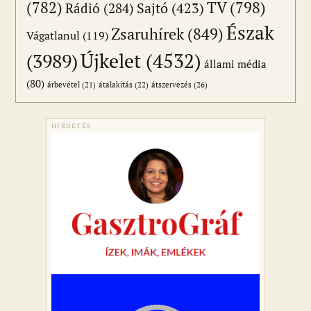
(782)
TV
(798)
Sajtó
(423)
Rádió
(284)
Észak
Zsaruhírek
(849)
Vágatlanul
(119)
Újkelet
(4532)
(3989)
állami média
(80)
átszervezés
(26)
árbevétel
(21)
átalakítás
(22)
HIRDETÉS