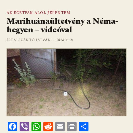
AZ ECETFÁK ALÓL JELENTEM
Marihuánaültetvény a Néma-
hegyen – videóval
ÍRTA: SZÁNTÓ ISTVÁN ·
2014.06.18.
F
Vi
W
R
E
Pr
O