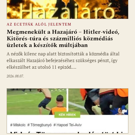
AZ ECETFÁK ALÓL JELENTEM
Megmenekült a Hazajáró – Hitler-videó,
Kitörés-túra és százmilliós közmédiás
üzletek a készítők múltjában
Fotó: media1.hu
A nézők kilenc nap alatt biztosították a közmédia által
elkaszált Hazajáró befejezéséhez szükséges pénzt, így
elkészülhet az utolsó 11 epizód.…
2026.08.07.