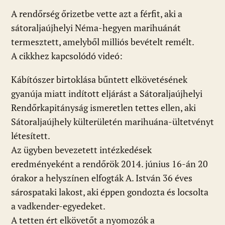
ac
b
h
e
m
in
ss
A rendőrség őrizetbe vette azt a férfit, aki a
e
er
at
d
ai
t
za
sátoraljaújhelyi Néma-hegyen marihuánát
b
s
di
l
m
termesztett, amelyből milliós bevételt remélt.
o
A
t
e
A cikkhez kapcsolódó videó:
o
p
g
Kábítószer birtoklása bűntett elkövetésének
k
p
gyanúja miatt indított eljárást a Sátoraljaújhelyi
Rendőrkapitányság ismeretlen tettes ellen, aki
Sátoraljaújhely külterületén marihuána-ültetvényt
létesített.
Az ügyben bevezetett intézkedések
eredményeként a rendőrök 2014. június 16-án 20
órakor a helyszínen elfogták A. István 36 éves
sárospataki lakost, aki éppen gondozta és locsolta
a vadkender-egyedeket.
A tetten ért elkövetőt a nyomozók a