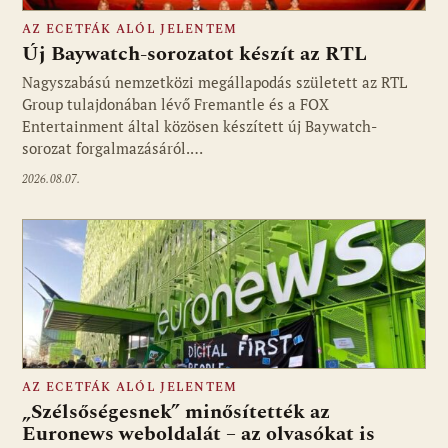
AZ ECETFÁK ALÓL JELENTEM
Új Baywatch-sorozatot készít az RTL
Nagyszabású nemzetközi megállapodás született az RTL
Group tulajdonában lévő Fremantle és a FOX
Fotó: media1.hu
Entertainment által közösen készített új Baywatch-
sorozat forgalmazásáról.…
2026.08.07.
AZ ECETFÁK ALÓL JELENTEM
„Szélsőségesnek” minősítették az
Euronews weboldalát – az olvasókat is