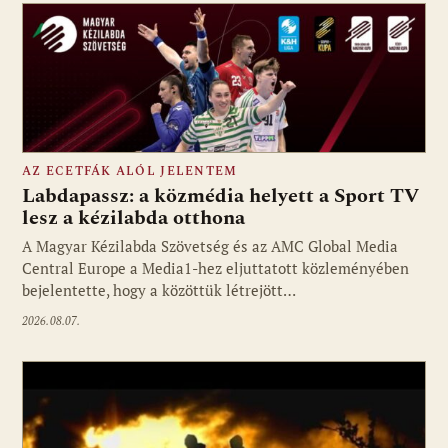
AZ ECETFÁK ALÓL JELENTEM
Labdapassz: a közmédia helyett a Sport TV
lesz a kézilabda otthona
A Magyar Kézilabda Szövetség és az AMC Global Media
Fotó: media1.hu
Central Europe a Media1-hez eljuttatott közleményében
bejelentette, hogy a közöttük létrejött…
2026.08.07.