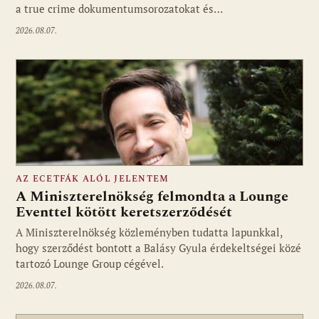
a true crime dokumentumsorozatokat és…
2026.08.07.
AZ ECETFÁK ALÓL JELENTEM
A Miniszterelnökség felmondta a Lounge
Eventtel kötött keretszerződését
A Miniszterelnökség közleményben tudatta lapunkkal,
Fotó: media1.hu
hogy szerződést bontott a Balásy Gyula érdekeltségei közé
tartozó Lounge Group cégével.
2026.08.07.