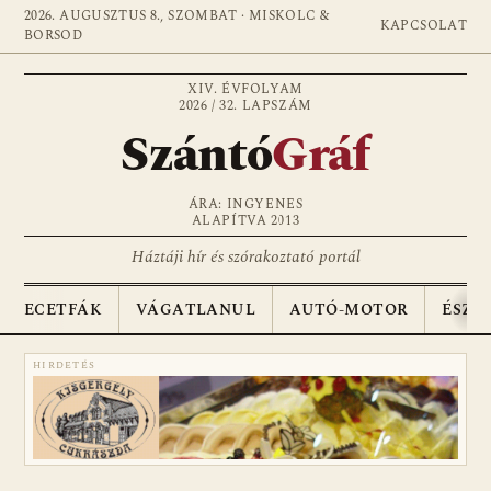
2026. AUGUSZTUS 8., SZOMBAT · MISKOLC &
KAPCSOLAT
BORSOD
XIV. ÉVFOLYAM
2026 / 32. LAPSZÁM
Szántó
Gráf
ÁRA: INGYENES
ALAPÍTVA 2013
Háztáji hír és szórakoztató portál
ECETFÁK
VÁGATLANUL
AUTÓ-MOTOR
ÉSZA
HIRDETÉS