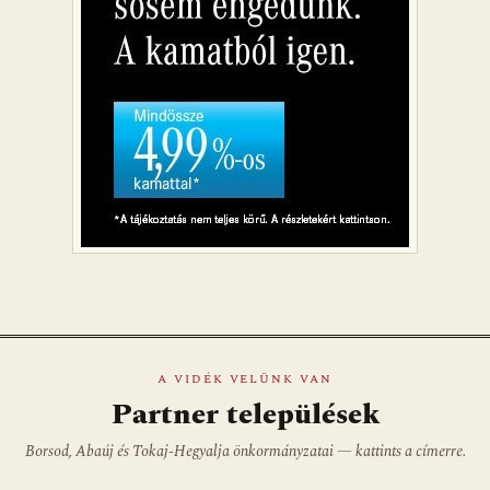
A VIDÉK VELÜNK VAN
Partner települések
Borsod, Abaúj és Tokaj-Hegyalja önkormányzatai — kattints a címerre.