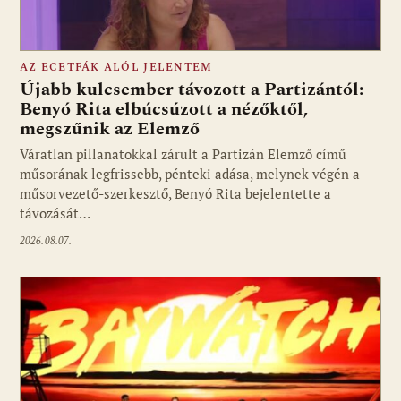
AZ ECETFÁK ALÓL JELENTEM
Újabb kulcsember távozott a Partizántól:
Benyó Rita elbúcsúzott a nézőktől,
megszűnik az Elemző
Fotó: media1.hu
Váratlan pillanatokkal zárult a Partizán Elemző című
műsorának legfrissebb, pénteki adása, melynek végén a
műsorvezető-szerkesztő, Benyó Rita bejelentette a
távozását…
2026.08.07.