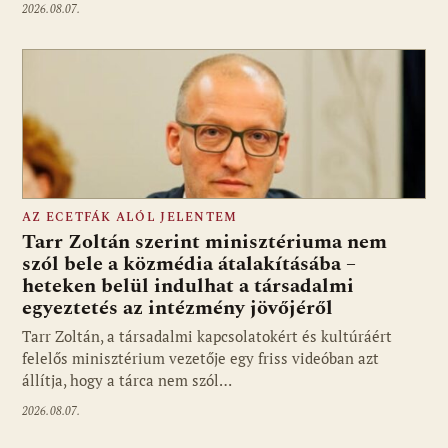
2026.08.07.
AZ ECETFÁK ALÓL JELENTEM
Tarr Zoltán szerint minisztériuma nem
szól bele a közmédia átalakításába –
heteken belül indulhat a társadalmi
Fotó: media1.hu
egyeztetés az intézmény jövőjéről
Tarr Zoltán, a társadalmi kapcsolatokért és kultúráért
felelős minisztérium vezetője egy friss videóban azt
állítja, hogy a tárca nem szól…
2026.08.07.