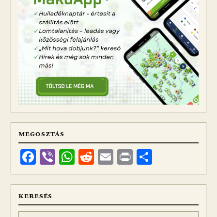
MEGOSZTÁS
Facebook
Viber
WhatsApp
Reddit
Email
Print
Ossza
meg
KERESÉS
Keresés: