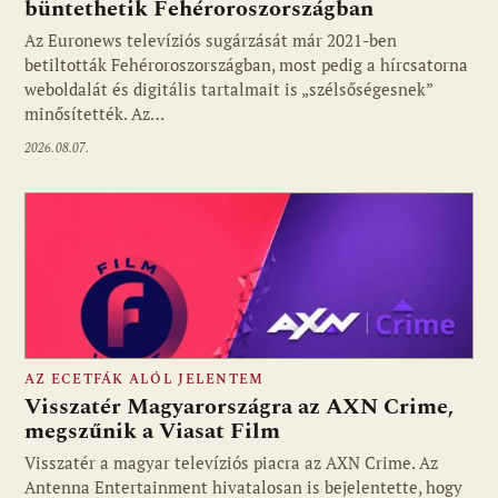
büntethetik Fehéroroszországban
Fotó: media1.hu
Az Euronews televíziós sugárzását már 2021-ben
betiltották Fehéroroszországban, most pedig a hírcsatorna
weboldalát és digitális tartalmait is „szélsőségesnek”
minősítették. Az…
2026.08.07.
AZ ECETFÁK ALÓL JELENTEM
Visszatér Magyarországra az AXN Crime,
megszűnik a Viasat Film
Visszatér a magyar televíziós piacra az AXN Crime. Az
Fotó: media1.hu
Antenna Entertainment hivatalosan is bejelentette, hogy