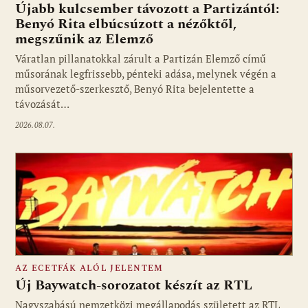
Újabb kulcsember távozott a Partizántól:
Benyó Rita elbúcsúzott a nézőktől,
megszűnik az Elemző
Fotó: media1.hu
Váratlan pillanatokkal zárult a Partizán Elemző című
műsorának legfrissebb, pénteki adása, melynek végén a
műsorvezető-szerkesztő, Benyó Rita bejelentette a
távozását…
2026.08.07.
AZ ECETFÁK ALÓL JELENTEM
Új Baywatch-sorozatot készít az RTL
Nagyszabású nemzetközi megállapodás született az RTL