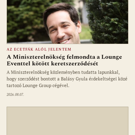
AZ ECETFÁK ALÓL JELENTEM
A Miniszterelnökség felmondta a Lounge
Eventtel kötött keretszerződését
A Miniszterelnökség közleményben tudatta lapunkkal,
Fotó: media1.hu
hogy szerződést bontott a Balásy Gyula érdekeltségei közé
tartozó Lounge Group cégével.
2026.08.07.