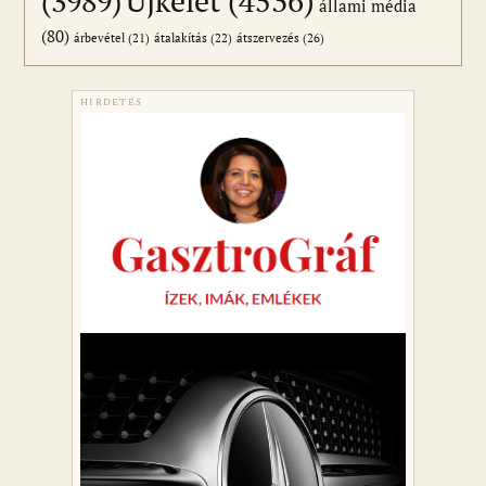
Újkelet
(4536)
(3989)
állami média
(80)
átszervezés
(26)
árbevétel
(21)
átalakítás
(22)
HIRDETÉS