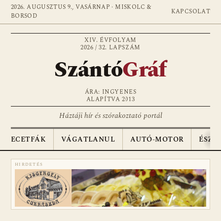
2026. AUGUSZTUS 9., VASÁRNAP · MISKOLC &
KAPCSOLAT
BORSOD
XIV. ÉVFOLYAM
2026 / 32. LAPSZÁM
Szántó
Gráf
ÁRA: INGYENES
ALAPÍTVA 2013
Háztáji hír és szórakoztató portál
ECETFÁK
VÁGATLANUL
AUTÓ-MOTOR
ÉSZA
HIRDETÉS