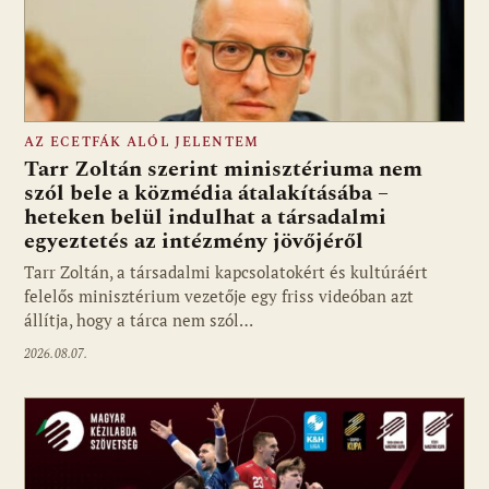
AZ ECETFÁK ALÓL JELENTEM
Tarr Zoltán szerint minisztériuma nem
szól bele a közmédia átalakításába –
heteken belül indulhat a társadalmi
Fotó: media1.hu
egyeztetés az intézmény jövőjéről
Tarr Zoltán, a társadalmi kapcsolatokért és kultúráért
felelős minisztérium vezetője egy friss videóban azt
állítja, hogy a tárca nem szól…
2026.08.07.