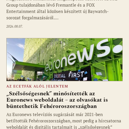
Group tulajdonában lévő Fremantle és a FOX
Fotó: media1.hu
Entertainment által közösen készített új Baywatch-
sorozat forgalmazásáról.…
2026.08.07.
AZ ECETFÁK ALÓL JELENTEM
„Szélsőségesnek” minősítették az
Euronews weboldalát – az olvasókat is
büntethetik Fehéroroszországban
Fotó: media1.hu
Az Euronews televíziós sugárzását már 2021-ben
betiltották Fehéroroszországban, most pedig a hírcsatorna
weboldalát és digitális tartalmait is „szélsőségesnek”