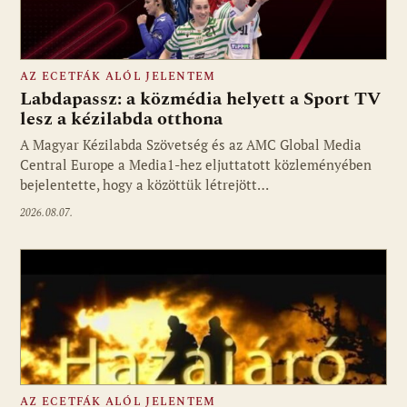
AZ ECETFÁK ALÓL JELENTEM
Labdapassz: a közmédia helyett a Sport TV
lesz a kézilabda otthona
A Magyar Kézilabda Szövetség és az AMC Global Media
Fotó: media1.hu
Central Europe a Media1-hez eljuttatott közleményében
bejelentette, hogy a közöttük létrejött…
2026.08.07.
AZ ECETFÁK ALÓL JELENTEM