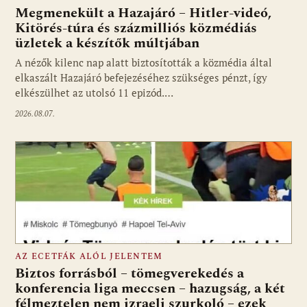
Megmenekült a Hazajáró – Hitler-videó,
Kitörés-túra és százmilliós közmédiás
üzletek a készítők múltjában
Fotó: media1.hu
A nézők kilenc nap alatt biztosították a közmédia által
elkaszált Hazajáró befejezéséhez szükséges pénzt, így
elkészülhet az utolsó 11 epizód.…
2026.08.07.
AZ ECETFÁK ALÓL JELENTEM
Biztos forrásból – tömegverekedés a
konferencia liga meccsen – hazugság, a két
félmeztelen nem izraeli szurkoló – ezek