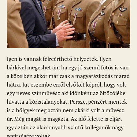
Igen is vannak félreérthető helyzetek. Ilyen
bárkivel megeshet ám ha egy jó szemű fotós is van
a közelben akkor már csak a magyarázkodás marad
hátra. Jut eszembe erről első két képről, hogy volt
egy neves színművész aki időnként az öltözőjébe
hívatta a kóristalányokat. Persze, pénzért mentek
is a hölgyek meg aztán nem akárki volt a művész
úr. Még magát is magázta. Az idő felette is eljárt
így aztán az alacsonyabb szintű kolléganők nagy
segítségére voltak.