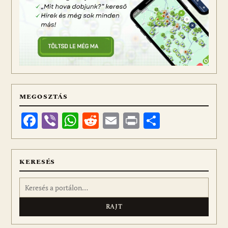
MEGOSZTÁS
Facebook
Viber
WhatsApp
Reddit
Email
Print
Ossza
meg
KERESÉS
Keresés: