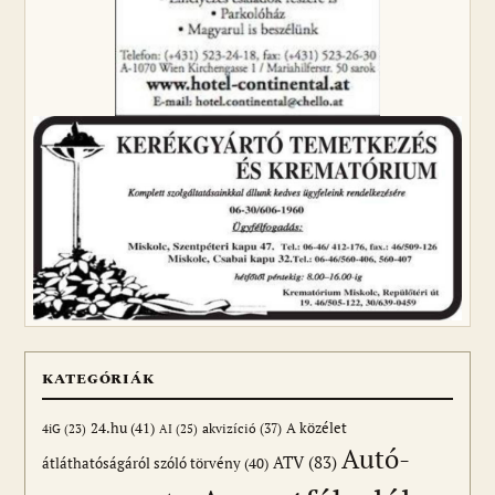
KATEGÓRIÁK
24.hu
(41)
akvizíció
(37)
A közélet
AI
(25)
4iG
(23)
Autó-
ATV
(83)
átláthatóságáról szóló törvény
(40)