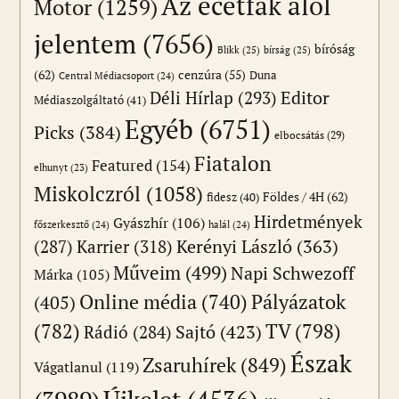
Az ecetfák alól
Motor
(1259)
jelentem
(7656)
bíróság
Blikk
(25)
bírság
(25)
(62)
cenzúra
(55)
Duna
Central Médiacsoport
(24)
Editor
Déli Hírlap
(293)
Médiaszolgáltató
(41)
Egyéb
(6751)
Picks
(384)
elbocsátás
(29)
Fiatalon
Featured
(154)
elhunyt
(23)
Miskolczról
(1058)
Földes / 4H
(62)
fidesz
(40)
Hirdetmények
Gyászhír
(106)
főszerkesztő
(24)
halál
(24)
(287)
Karrier
(318)
Kerényi László
(363)
Műveim
(499)
Napi Schwezoff
Márka
(105)
Online média
(740)
Pályázatok
(405)
(782)
TV
(798)
Sajtó
(423)
Rádió
(284)
Észak
Zsaruhírek
(849)
Vágatlanul
(119)