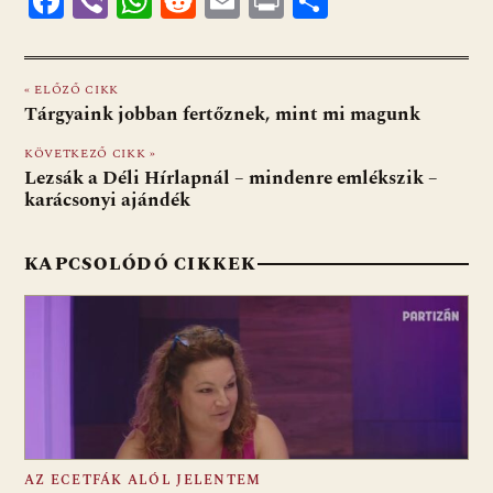
F
Vi
W
R
E
Pr
O
ac
b
h
e
m
in
ss
e
er
at
d
ai
t
za
« ELŐZŐ CIKK
b
s
di
l
m
Tárgyaink jobban fertőznek, mint mi magunk
o
A
t
e
KÖVETKEZŐ CIKK »
o
p
g
Lezsák a Déli Hírlapnál – mindenre emlékszik –
karácsonyi ajándék
k
p
KAPCSOLÓDÓ CIKKEK
AZ ECETFÁK ALÓL JELENTEM