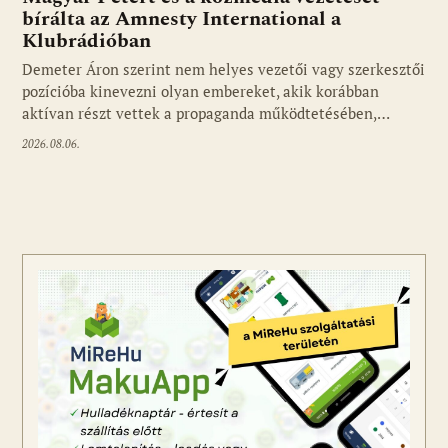
bírálta az Amnesty International a
Klubrádióban
Fotó: media1.hu
Demeter Áron szerint nem helyes vezetői vagy szerkesztői
pozícióba kinevezni olyan embereket, akik korábban
aktívan részt vettek a propaganda működtetésében,…
2026.08.06.