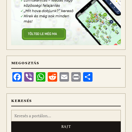
MEGOSZTÁS
Facebook
Viber
WhatsApp
Reddit
Email
Print
Ossza
meg
KERESÉS
Keresés: