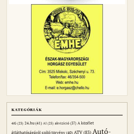
KATEGÓRIÁK
24.hu
(41)
akvizíció
(37)
A közélet
AI
(25)
4iG
(23)
Autó-
ATV
(83)
átláthatóságáról szóló törvény
(40)