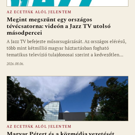
AZ ECETFÁK ALÓL JELENTEM
Megint megszűnt egy országos
tévécsatorna: videón a Jazz TV utolsó
másodpercei
Fotó: media1.hu
A Jazz TV befejezte műsorsugárzását. Az országos elérésű,
több mint kétmillió magyar háztartásban fogható
tematikus televízió tulajdonosai szerint a kedvezőtlen…
2026.08.06.
AZ ECETFÁK ALÓL JELENTEM
Magyar Pétert és a közmédia vezetését