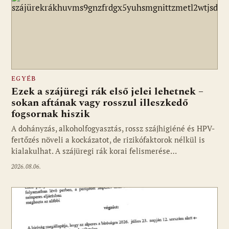
EGYÉB
Ezek a szájüregi rák első jelei lehetnek –
sokan aftának vagy rosszul illeszkedő
fogsornak hiszik
A dohányzás, alkoholfogyasztás, rossz szájhigiéné és HPV-
fertőzés növeli a kockázatot, de rizikófaktorok nélkül is
kialakulhat. A szájüregi rák korai felismerése…
2026.08.06.