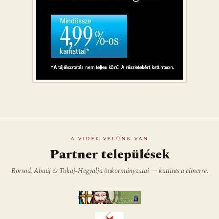
A VIDÉK VELÜNK VAN
Partner települések
Borsod, Abaúj és Tokaj-Hegyalja önkormányzatai — kattints a címerre.