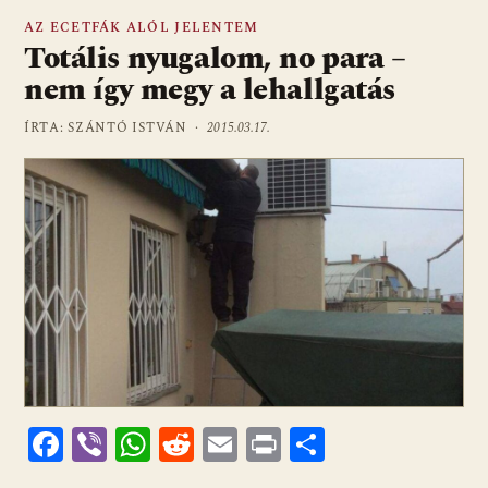
AZ ECETFÁK ALÓL JELENTEM
Totális nyugalom, no para –
nem így megy a lehallgatás
ÍRTA: SZÁNTÓ ISTVÁN ·
2015.03.17.
F
Vi
W
R
E
Pr
O
ac
b
h
e
m
in
ss