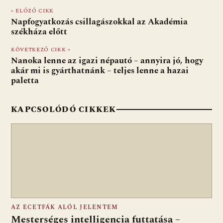
e
er
at
d
ai
t
za
« ELŐZŐ CIKK
b
s
di
l
m
Napfogyatkozás csillagászokkal az Akadémia
o
A
t
e
székháza előtt
o
p
g
KÖVETKEZŐ CIKK »
Nanoka lenne az igazi népautó – annyira jó, hogy
k
p
akár mi is gyárthatnánk – teljes lenne a hazai
paletta
KAPCSOLÓDÓ CIKKEK
AZ ECETFÁK ALÓL JELENTEM
Mesterséges intelligencia futtatása –