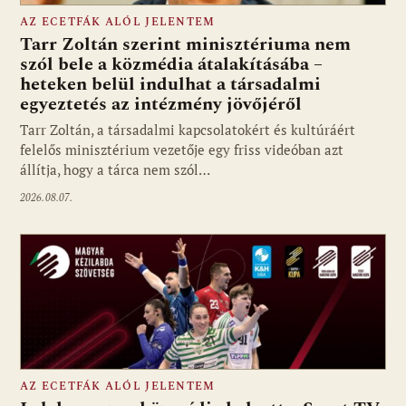
AZ ECETFÁK ALÓL JELENTEM
Tarr Zoltán szerint minisztériuma nem
szól bele a közmédia átalakításába –
heteken belül indulhat a társadalmi
Fotó: media1.hu
egyeztetés az intézmény jövőjéről
Tarr Zoltán, a társadalmi kapcsolatokért és kultúráért
felelős minisztérium vezetője egy friss videóban azt
állítja, hogy a tárca nem szól…
2026.08.07.
AZ ECETFÁK ALÓL JELENTEM