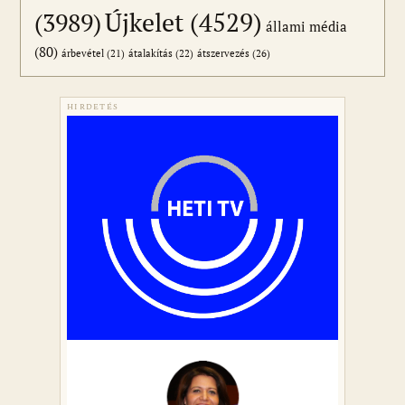
Újkelet
(4529)
(3989)
állami média
(80)
átszervezés
(26)
árbevétel
(21)
átalakítás
(22)
HIRDETÉS