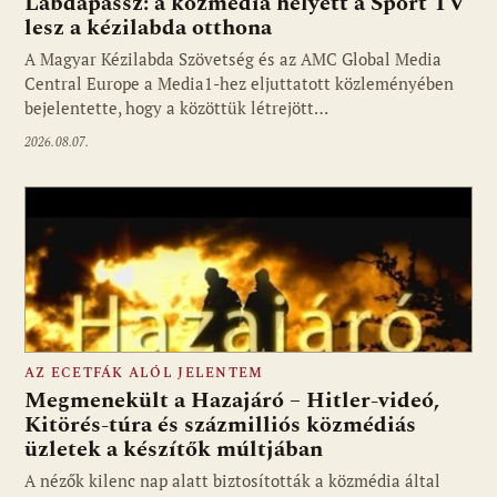
Labdapassz: a közmédia helyett a Sport TV
lesz a kézilabda otthona
A Magyar Kézilabda Szövetség és az AMC Global Media
Fotó: media1.hu
Central Europe a Media1-hez eljuttatott közleményében
bejelentette, hogy a közöttük létrejött…
2026.08.07.
AZ ECETFÁK ALÓL JELENTEM
Megmenekült a Hazajáró – Hitler-videó,
Kitörés-túra és százmilliós közmédiás
üzletek a készítők múltjában
Fotó: media1.hu
A nézők kilenc nap alatt biztosították a közmédia által