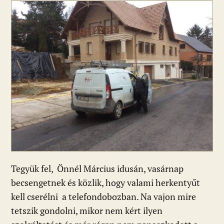
e
er
at
d
ai
t
za
b
s
di
l
m
o
A
t
e
o
p
g
k
p
Tegyük fel, Önnél Március idusán, vasárnap
becsengetnek és közlik, hogy valami herkentyűt
kell cserélni a telefondobozban. Na vajon mire
tetszik gondolni, mikor nem kért ilyen