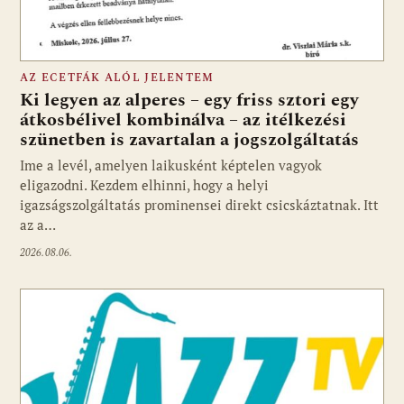
AZ ECETFÁK ALÓL JELENTEM
Ki legyen az alperes – egy friss sztori egy
átkosbélivel kombinálva – az itélkezési
szünetben is zavartalan a jogszolgáltatás
Ime a levél, amelyen laikusként képtelen vagyok
eligazodni. Kezdem elhinni, hogy a helyi
igazságszolgáltatás prominensei direkt csicskáztatnak. Itt
az a…
2026.08.06.