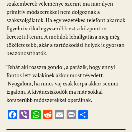
szakemberek véleménye szerint ma már ilyen
primitív módszerekkel nem dolgoznak a
szakszolgálatok. Ha egy vezetékes telefont akarnak
figyelni sokkal egyszerűbb ezt a központon
keresztül tenni. A mobilok lehallgatása meg még
tökéletesebb, akár a tartózkodási helyek is gyorsan
beazonosíthatók.
Tehát aki rosszra gondol, s parázik, hogy ennyi
fontos lett valakinek akkor most tévedett.
Nyugalom, ha nincs vaj csak korpa akkor semmi
izgalom. A kíváncsiskodók ma már sokkal
korszerűbb módszerekkel operálnak.
F
Vi
W
R
E
Pr
O
ac
b
h
e
m
in
ss