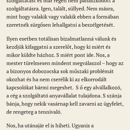
szolgáltatást és már régen nem panaszkodott a
szolgáltatásra. Igen, talált, süllyed. Nem másra,
mint hogy valakik vagy valakik ebben a formában
szeretnék sürgősen lehallgatni a beszélgetését.
Ilyen esetben totálisan bizalmatlanná válunk és
kezdjük kifaggatni a szerelőt, hogy ki miért és
mikor küldte házhoz. S miért pont ide. Nos, a
mester türelmesen mindent megválaszol – hogy az
a bizonyos dobozocska sok műszaki problémát
okozhat és ha nem cserélik ki az elkorrodált
kapcsolókat bármi megeshet. S ő egy alvállalkozó,
a cég a szolgáltató anyavállalat tulajdona. S szánja
bánja, hogy nekik vasárnap kell zavarni az ügyfelet,
de rengeteg a tennivaló.
Nos, ha utánajár el is hiheti. Ugyanis a