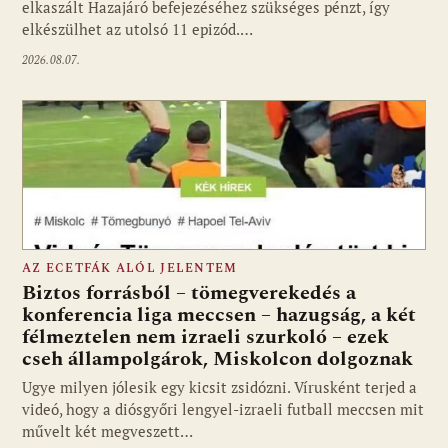
elkaszált Hazajáró befejezéséhez szükséges pénzt, így
elkészülhet az utolsó 11 epizód.…
2026.08.07.
AZ ECETFÁK ALÓL JELENTEM
Biztos forrásból – tömegverekedés a
konferencia liga meccsen – hazugság, a két
félmeztelen nem izraeli szurkoló – ezek
cseh állampolgárok, Miskolcon dolgoznak
Ugye milyen jólesik egy kicsit zsidózni. Vírusként terjed a
videó, hogy a diósgyőri lengyel-izraeli futball meccsen mit
művelt két megveszett…