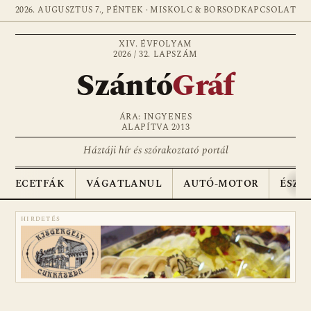
2026. AUGUSZTUS 7., PÉNTEK · MISKOLC & BORSOD
KAPCSOLAT
XIV. ÉVFOLYAM
2026 / 32. LAPSZÁM
Szántó
Gráf
ÁRA: INGYENES
ALAPÍTVA 2013
Háztáji hír és szórakoztató portál
ECETFÁK
VÁGATLANUL
AUTÓ-MOTOR
ÉSZA
HIRDETÉS