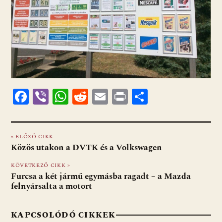
F
Vi
W
R
E
Pr
O
ac
b
h
e
m
in
ss
e
er
at
d
ai
t
za
« ELŐZŐ CIKK
b
s
di
l
m
Közös utakon a DVTK és a Volkswagen
o
A
t
e
KÖVETKEZŐ CIKK »
o
p
g
Furcsa a két jármű egymásba ragadt – a Mazda
felnyársalta a motort
k
p
KAPCSOLÓDÓ CIKKEK