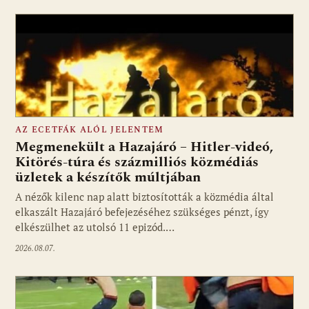
AZ ECETFÁK ALÓL JELENTEM
Megmenekült a Hazajáró – Hitler-videó,
Kitörés-túra és százmilliós közmédiás
üzletek a készítők múltjában
Fotó: media1.hu
A nézők kilenc nap alatt biztosították a közmédia által
elkaszált Hazajáró befejezéséhez szükséges pénzt, így
elkészülhet az utolsó 11 epizód.…
2026.08.07.