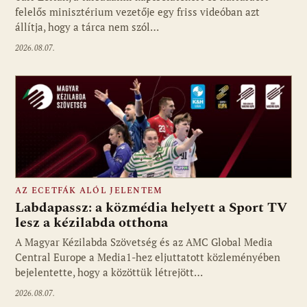
felelős minisztérium vezetője egy friss videóban azt
állítja, hogy a tárca nem szól…
2026.08.07.
AZ ECETFÁK ALÓL JELENTEM
Labdapassz: a közmédia helyett a Sport TV
lesz a kézilabda otthona
A Magyar Kézilabda Szövetség és az AMC Global Media
Fotó: media1.hu
Central Europe a Media1-hez eljuttatott közleményében
bejelentette, hogy a közöttük létrejött…
2026.08.07.