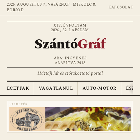
2026. AUGUSZTUS 9., VASÁRNAP · MISKOLC &
KAPCSOLAT
BORSOD
XIV. ÉVFOLYAM
2026 / 32. LAPSZÁM
Szántó
Gráf
ÁRA: INGYENES
ALAPÍTVA 2013
Háztáji hír és szórakoztató portál
ECETFÁK
VÁGATLANUL
AUTÓ-MOTOR
ÉSZA
HIRDETÉS