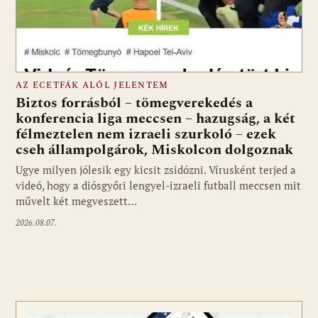
AZ ECETFÁK ALÓL JELENTEM
Biztos forrásból – tömegverekedés a
konferencia liga meccsen – hazugság, a két
félmeztelen nem izraeli szurkoló – ezek
cseh állampolgárok, Miskolcon dolgoznak
Ugye milyen jólesik egy kicsit zsidózni. Vírusként terjed a
videó, hogy a diósgyőri lengyel-izraeli futball meccsen mit
művelt két megveszett…
2026.08.07.