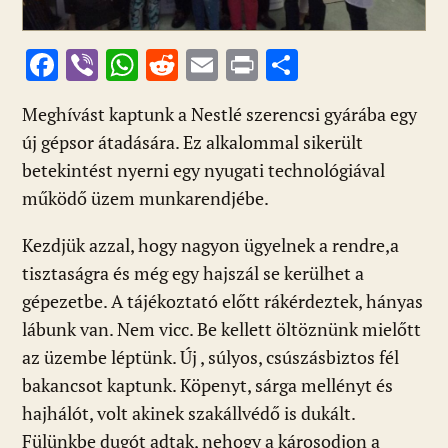
F
Vi
W
R
E
Pr
O
ac
b
h
e
m
in
ss
Meghívást kaptunk a Nestlé szerencsi gyárába egy
e
er
at
d
ai
t
za
új gépsor átadására. Ez alkalommal sikerült
b
s
di
l
m
betekintést nyerni egy nyugati technológiával
o
A
t
e
működő üzem munkarendjébe.
o
p
g
Kezdjük azzal, hogy nagyon ügyelnek a rendre,a
k
p
tisztaságra és még egy hajszál se kerülhet a
gépezetbe. A tájékoztató előtt rákérdeztek, hányas
lábunk van. Nem vicc. Be kellett öltöznünk mielőtt
az üzembe léptünk. Új , súlyos, csúszásbiztos fél
bakancsot kaptunk. Köpenyt, sárga mellényt és
hajhálót, volt akinek szakállvédő is dukált.
Fülünkbe dugót adtak, nehogy a károsodjon a