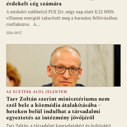
érdekelt cég számára
A miskolci székhelyű FUX Zrt. négy nap alatt 8,32 MWh
villamos energiát takarított meg a kormány felhívásához
csatlakozva. A…
2026.08.07.
AZ ECETFÁK ALÓL JELENTEM
Tarr Zoltán szerint minisztériuma nem
szól bele a közmédia átalakításába –
heteken belül indulhat a társadalmi
Fotó: media1.hu
egyeztetés az intézmény jövőjéről
Tarr Zoltán, a társadalmi kapcsolatokért és kultúráért