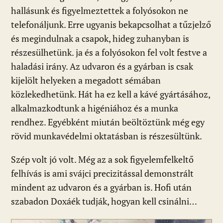
hallásunk és figyelmeztettek a folyósokon ne
telefonáljunk. Erre ugyanis bekapcsolhat a tűzjelző
és megindulnak a csapok, hideg zuhanyban is
részesülhetünk. ja és a folyósokon fel volt festve a
haladási irány. Az udvaron és a gyárban is csak
kijelölt helyeken a megadott sémában
közlekedhetünk. Hát ha ez kell a kávé gyártásához,
alkalmazkodtunk a higéniához és a munka
rendhez. Egyébként miután beöltöztünk még egy
rövid munkavédelmi oktatásban is részesültünk.
Szép volt jó volt. Még az a sok figyelemfelkeltő
felhívás is ami svájci precizitással demonstrált
mindent az udvaron és a gyárban is. Hofi után
szabadon Doxáék tudják, hogyan kell csinálni…