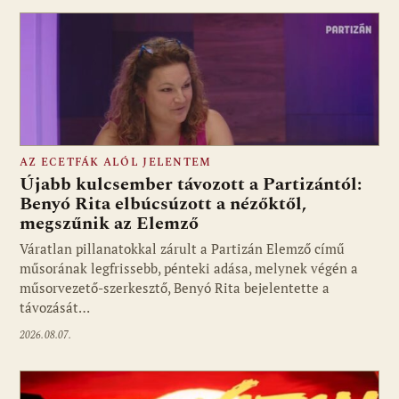
AZ ECETFÁK ALÓL JELENTEM
Újabb kulcsember távozott a Partizántól:
Benyó Rita elbúcsúzott a nézőktől,
megszűnik az Elemző
Fotó: media1.hu
Váratlan pillanatokkal zárult a Partizán Elemző című
műsorának legfrissebb, pénteki adása, melynek végén a
műsorvezető-szerkesztő, Benyó Rita bejelentette a
távozását…
2026.08.07.