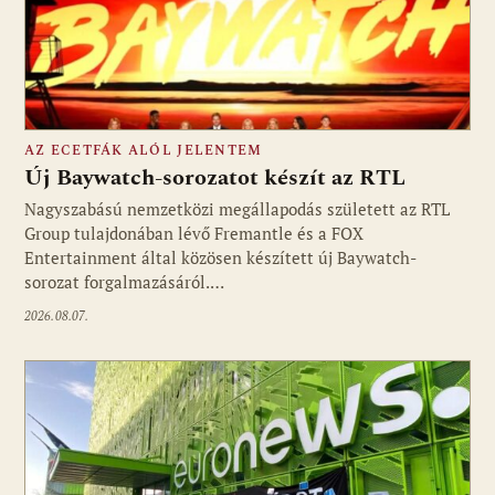
AZ ECETFÁK ALÓL JELENTEM
Új Baywatch-sorozatot készít az RTL
Nagyszabású nemzetközi megállapodás született az RTL
Group tulajdonában lévő Fremantle és a FOX
Fotó: media1.hu
Entertainment által közösen készített új Baywatch-
sorozat forgalmazásáról.…
2026.08.07.