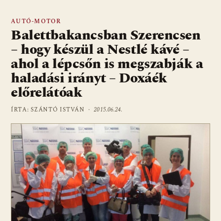
AUTÓ-MOTOR
Balettbakancsban Szerencsen
– hogy készül a Nestlé kávé –
ahol a lépcsőn is megszabják a
haladási irányt – Doxáék
előrelátóak
ÍRTA: SZÁNTÓ ISTVÁN ·
2015.06.24.