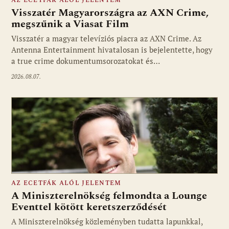
AZ ECETFÁK ALÓL JELENTEM
Visszatér Magyarországra az AXN Crime,
megszűnik a Viasat Film
Visszatér a magyar televíziós piacra az AXN Crime. Az
Fotó: media1.hu
Antenna Entertainment hivatalosan is bejelentette, hogy
a true crime dokumentumsorozatokat és…
2026.08.07.
AZ ECETFÁK ALÓL JELENTEM
A Miniszterelnökség felmondta a Lounge
Eventtel kötött keretszerződését
A Miniszterelnökség közleményben tudatta lapunkkal,
Fotó: media1.hu