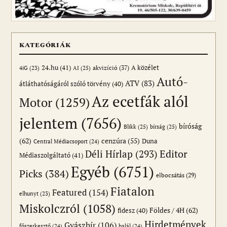
KATEGÓRIÁK
24.hu
(41)
akvizíció
(37)
A közélet
AI
(25)
4iG
(23)
Autó-
ATV
(83)
átláthatóságáról szóló törvény
(40)
Az ecetfák alól
Motor
(1259)
jelentem
(7656)
bíróság
Blikk
(25)
bírság
(25)
(62)
cenzúra
(55)
Duna
Central Médiacsoport
(24)
Editor
Déli Hírlap
(293)
Médiaszolgáltató
(41)
Egyéb
(6751)
Picks
(384)
elbocsátás
(29)
Fiatalon
Featured
(154)
elhunyt
(23)
Miskolczról
(1058)
Földes / 4H
(62)
fidesz
(40)
Hirdetmények
Gyászhír
(106)
főszerkesztő
(24)
halál
(24)