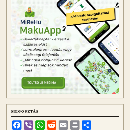
MEGOSZTÁS
Facebook
Viber
WhatsApp
Reddit
Email
Print
Ossza