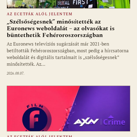
AZ ECETFÁK ALÓL JELENTEM
„Szélsőségesnek” minősítették az
Euronews weboldalát – az olvasókat is
büntethetik Fehéroroszországban
Fotó: media1.hu
Az Euronews televíziós sugárzását már 2021-ben
betiltották Fehéroroszországban, most pedig a hírcsatorna
weboldalát és digitális tartalmait is „szélsőségesnek”
minősítették. Az…
2026.08.07.