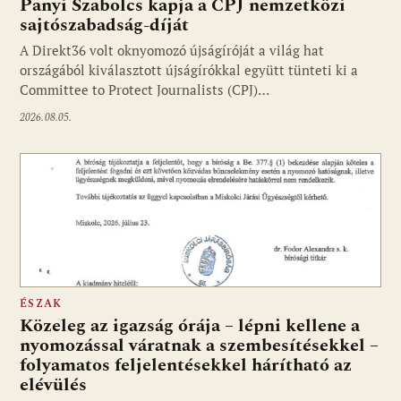
Panyi Szabolcs kapja a CPJ nemzetközi
sajtószabadság-díját
A Direkt36 volt oknyomozó újságíróját a világ hat
Fotó: media1.hu
országából kiválasztott újságírókkal együtt tünteti ki a
Committee to Protect Journalists (CPJ)…
2026.08.05.
ÉSZAK
Közeleg az igazság órája – lépni kellene a
nyomozással váratnak a szembesítésekkel –
folyamatos feljelentésekkel hárítható az
elévülés