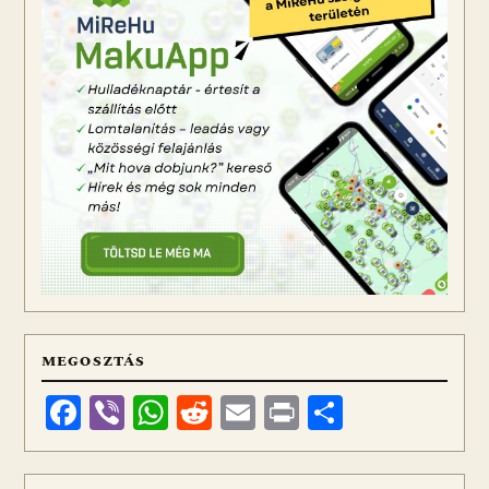
MEGOSZTÁS
Facebook
Viber
WhatsApp
Reddit
Email
Print
Ossza
meg