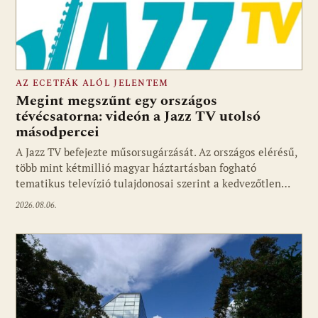
AZ ECETFÁK ALÓL JELENTEM
Megint megszűnt egy országos
tévécsatorna: videón a Jazz TV utolsó
másodpercei
Fotó: media1.hu
A Jazz TV befejezte műsorsugárzását. Az országos elérésű,
több mint kétmillió magyar háztartásban fogható
tematikus televízió tulajdonosai szerint a kedvezőtlen…
2026.08.06.