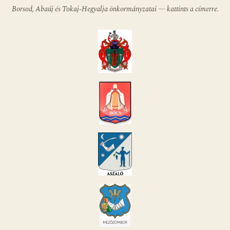
Borsod, Abaúj és Tokaj-Hegyalja önkormányzatai — kattints a címerre.