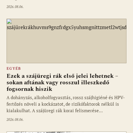
2026.08.06.
EGYÉB
Ezek a szájüregi rák első jelei lehetnek –
sokan aftának vagy rosszul illeszkedő
fogsornak hiszik
A dohányzás, alkoholfogyasztás, rossz szájhigiéné és HPV-
fertőzés növeli a kockázatot, de rizikófaktorok nélkül is
kialakulhat. A szájüregi rák korai felismerése…
2026.08.06.