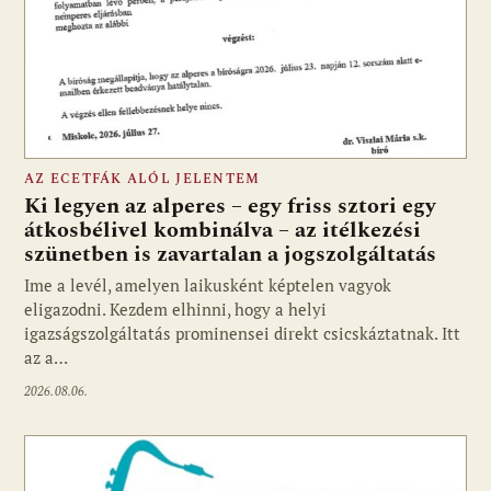
AZ ECETFÁK ALÓL JELENTEM
Ki legyen az alperes – egy friss sztori egy
átkosbélivel kombinálva – az itélkezési
szünetben is zavartalan a jogszolgáltatás
Ime a levél, amelyen laikusként képtelen vagyok
eligazodni. Kezdem elhinni, hogy a helyi
igazságszolgáltatás prominensei direkt csicskáztatnak. Itt
az a…
2026.08.06.