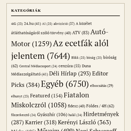
KATEGÓRIÁK
24.hu
(41)
akvizíció
(37)
A közélet
AI
(25)
4iG
(23)
Autó-
ATV
(83)
átláthatóságáról szóló törvény
(40)
Az ecetfák alól
Motor
(1259)
jelentem
(7644)
bíróság
Blikk
(25)
bírság
(25)
(62)
cenzúra
(55)
Duna
Central Médiacsoport
(24)
Editor
Déli Hírlap
(293)
Médiaszolgáltató
(41)
Egyéb
(6750)
Picks
(384)
elbocsátás
(29)
Fiatalon
Featured
(154)
elhunyt
(23)
Miskolczról
(1058)
Földes / 4H
(62)
fidesz
(40)
Hirdetmények
Gyászhír
(106)
főszerkesztő
(24)
halál
(24)
(287)
Karrier
(318)
Kerényi László
(363)
Műveim
(499)
Napi Schwezoff