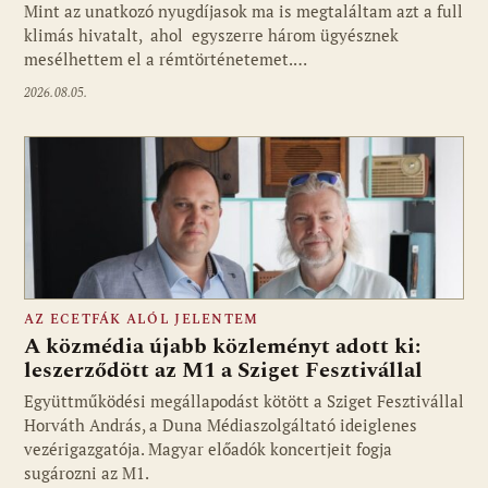
Mint az unatkozó nyugdíjasok ma is megtaláltam azt a full
klimás hivatalt, ahol egyszerre három ügyésznek
mesélhettem el a rémtörténetemet.…
2026.08.05.
AZ ECETFÁK ALÓL JELENTEM
A közmédia újabb közleményt adott ki:
leszerződött az M1 a Sziget Fesztivállal
Együttműködési megállapodást kötött a Sziget Fesztivállal
Fotó: media1.hu
Horváth András, a Duna Médiaszolgáltató ideiglenes
vezérigazgatója. Magyar előadók koncertjeit fogja
sugározni az M1.