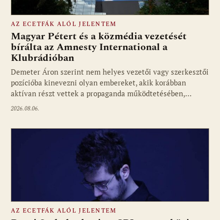
AZ ECETFÁK ALÓL JELENTEM
Magyar Pétert és a közmédia vezetését
bírálta az Amnesty International a
Klubrádióban
Fotó: media1.hu
Demeter Áron szerint nem helyes vezetői vagy szerkesztői
pozícióba kinevezni olyan embereket, akik korábban
aktívan részt vettek a propaganda működtetésében,…
2026.08.06.
AZ ECETFÁK ALÓL JELENTEM