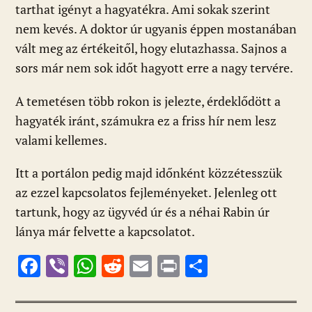
tarthat igényt a hagyatékra. Ami sokak szerint
nem kevés. A doktor úr ugyanis éppen mostanában
vált meg az értékeitől, hogy elutazhassa. Sajnos a
sors már nem sok időt hagyott erre a nagy tervére.
A temetésen több rokon is jelezte, érdeklődött a
hagyaték iránt, számukra ez a friss hír nem lesz
valami kellemes.
Itt a portálon pedig majd időnként közzétesszük
az ezzel kapcsolatos fejleményeket. Jelenleg ott
tartunk, hogy az ügyvéd úr és a néhai Rabin úr
lánya már felvette a kapcsolatot.
F
Vi
W
R
E
Pr
O
ac
b
h
e
m
in
ss
e
er
at
d
ai
t
za