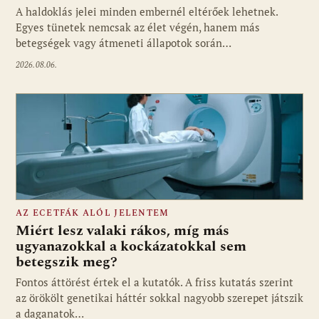
A haldoklás jelei minden embernél eltérőek lehetnek.
Egyes tünetek nemcsak az élet végén, hanem más
betegségek vagy átmeneti állapotok során…
2026.08.06.
AZ ECETFÁK ALÓL JELENTEM
Miért lesz valaki rákos, míg más
ugyanazokkal a kockázatokkal sem
betegszik meg?
Fontos áttörést értek el a kutatók. A friss kutatás szerint
az örökölt genetikai háttér sokkal nagyobb szerepet játszik
a daganatok…