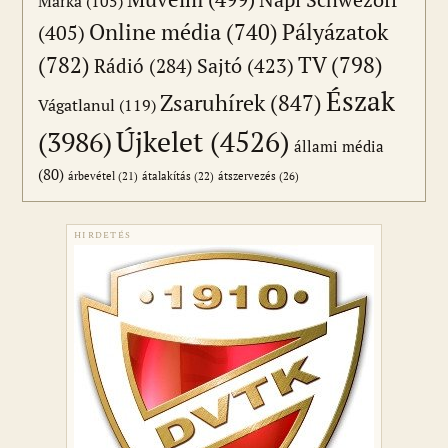
Márka
(105)
Online média
(740)
Pályázatok
(405)
(782)
TV
(798)
Sajtó
(423)
Rádió
(284)
Észak
Zsaruhírek
(847)
Vágatlanul
(119)
Újkelet
(4526)
(3986)
állami média
(80)
átszervezés
(26)
árbevétel
(21)
átalakítás
(22)
HIRDETÉS