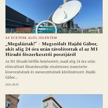
AZ ECETFÁK ALÓL JELENTEM
„Megaláztak!” – Megszólalt Hajdú Gábor,
akit alig 24 óra után távolítottak el az M1
Híradó főszerkesztői posztjáról
Fotó: media1.hu
Az M1 Híradó hétfőn bejelentett, majd alig 24 óra után
eltávolított főszerkesztője részletesen ismertette
kinevezésének és menesztésének körülményeit. Hajdú
Gábor…
2026.08.05.