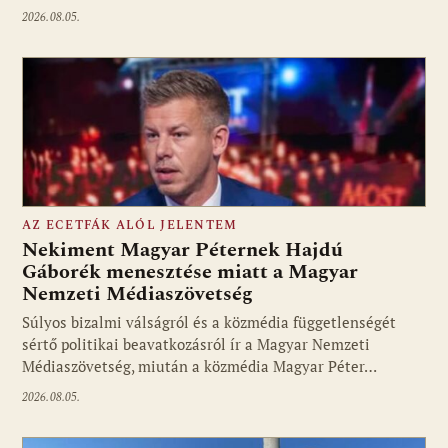
2026.08.05.
AZ ECETFÁK ALÓL JELENTEM
Nekiment Magyar Péternek Hajdú
Gáborék menesztése miatt a Magyar
Nemzeti Médiaszövetség
Fotó: media1.hu
Súlyos bizalmi válságról és a közmédia függetlenségét
sértő politikai beavatkozásról ír a Magyar Nemzeti
Médiaszövetség, miután a közmédia Magyar Péter…
2026.08.05.