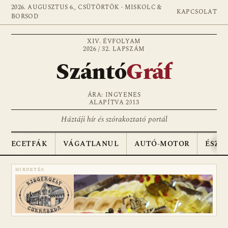
2026. AUGUSZTUS 6., CSÜTÖRTÖK · MISKOLC &
KAPCSOLAT
BORSOD
XIV. ÉVFOLYAM
2026 / 32. LAPSZÁM
Szántó
Gráf
ÁRA: INGYENES
ALAPÍTVA 2013
Háztáji hír és szórakoztató portál
ECETFÁK
VÁGATLANUL
AUTÓ-MOTOR
ÉSZA
HIRDETÉS