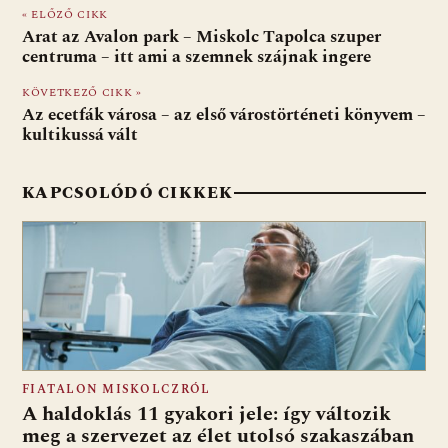
« ELŐZŐ CIKK
b
s
di
l
m
Arat az Avalon park – Miskolc Tapolca szuper
o
A
t
e
centruma – itt ami a szemnek szájnak ingere
o
p
g
KÖVETKEZŐ CIKK »
Az ecetfák városa – az első várostörténeti könyvem –
k
p
kultikussá vált
KAPCSOLÓDÓ CIKKEK
FIATALON MISKOLCZRÓL
A haldoklás 11 gyakori jele: így változik
meg a szervezet az élet utolsó szakaszában