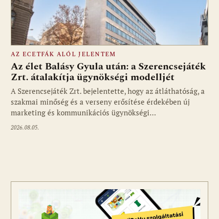
AZ ECETFÁK ALÓL JELENTEM
Az élet Balásy Gyula után: a Szerencsejáték
Zrt. átalakítja ügynökségi modelljét
A Szerencsejáték Zrt. bejelentette, hogy az átláthatóság, a
Fotó: media1.hu
szakmai minőség és a verseny erősítése érdekében új
marketing és kommunikációs ügynökségi…
2026.08.05.