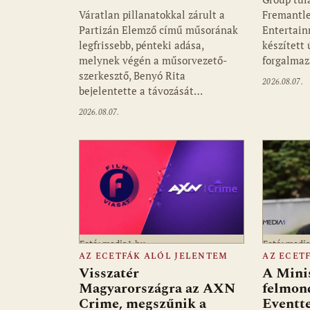
Váratlan pillanatokkal zárult a
Fremantle
Partizán Elemző című műsorának
Entertain
legfrissebb, pénteki adása,
készített
melynek végén a műsorvezető-
forgalmaz
szerkesztő, Benyó Rita
2026.08.07.
bejelentette a távozását…
2026.08.07.
Fotó: media1.hu
Fotó: medi
AZ ECETFÁK ALÓL JELENTEM
AZ ECET
Visszatér
A Mini
Magyarországra az AXN
felmon
Crime, megszűnik a
Eventte