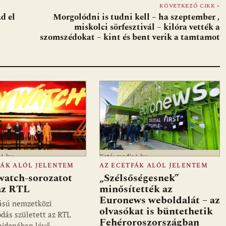
KÖVETKEZŐ CIKK »
d el
Morgolódni is tudni kell – ha szeptember ,
miskolci sörfesztivál – kilóra vették a
szomszédokat – kint és bent verik a tamtamot
a1.hu
Fotó: media1.hu
FÁK ALÓL JELENTEM
AZ ECETFÁK ALÓL JELENTEM
watch-sorozatot
„Szélsőségesnek”
 az RTL
minősítették az
Euronews weboldalát – az
ású nemzetközi
olvasókat is büntethetik
dás született az RTL
Fehéroroszországban
ajdonában lévő