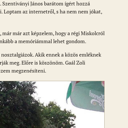
l. Szentiványi János barátom ígért hozzá
i. Loptam az internetről, s ha nem nem jókat,
már már azt képzelem, hogy a régi Miskolcról
. Inkább a memóriámmal lehet gondom.
, nosztalgiázok. Akik ennek a közös emléknek
 írják meg. Előre is köszönöm. Gaál Zoli
kszem megzenésíteni.