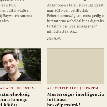
 és a FOX
Az Euronews televíziós sugárzását
ment által közösen
már 2021-ben betiltották
 új Baywatch-sorozat
Fehéroroszországban, most pedig a
ásáról.…
hírcsatorna weboldalát és digitális
tartalmait is „szélsőségesnek”
minősítették. Az…
2026.08.07.
a1.hu
FÁK ALÓL JELENTEM
AZ ECETFÁK ALÓL JELENTEM
szterelnökség
Mesterséges intelligencia
dta a Lounge
futtatása –
l kötött
beszélgessünk!