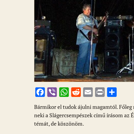
F
Vi
W
R
E
Pr
O
ac
b
h
e
m
in
ss
Bármikor el tudok ájulni magamtól. Főleg 
e
er
at
d
ai
t
za
neki a Slágercsempészek című írásom az É
b
s
di
l
m
témát, de köszönöm.
o
A
t
e