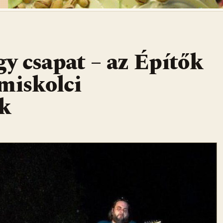
gy csapat – az Építők
miskolci
ek