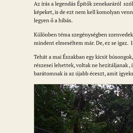
o
p
g
Az írás a legendás Építők zenekaráról szó
képeket, is de ezt nem kell komolyan venn
k
p
legyen ő a hibás.
Különben téma szegénységben szenvedek, 
mindent elmeséltem már. De, ez se igaz
Tehát a mai Északban egy kicsit búsongok
részesei lehettek, voltak ne hezitáljanak ,
barátomnak is az újabb éceszt, amit igye