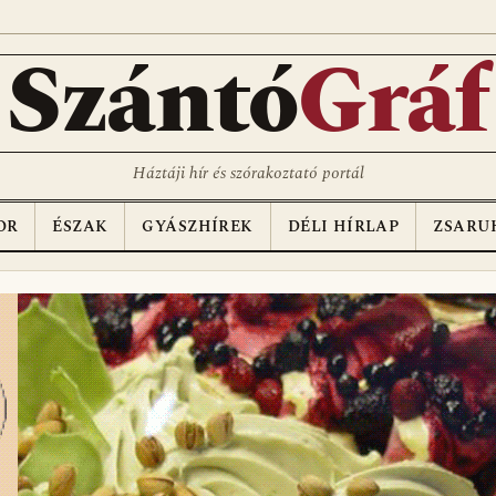
D
Szántó
Gráf
Háztáji hír és szórakoztató portál
OR
ÉSZAK
GYÁSZHÍREK
DÉLI HÍRLAP
ZSARU