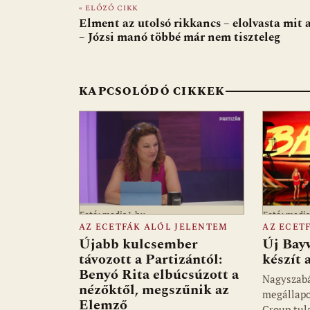
« ELŐZŐ CIKK
b
s
di
l
m
Elment az utolsó rikkancs – elolvasta mit a
o
A
t
e
– Józsi manó többé már nem tiszteleg
o
p
g
k
p
KAPCSOLÓDÓ CIKKEK
Fotó: media1.hu
Fotó: medi
AZ ECETFÁK ALÓL JELENTEM
AZ ECET
Újabb kulcsember
Új Bay
távozott a Partizántól:
készít
Benyó Rita elbúcsúzott a
Nagyszab
nézőktől, megszűnik az
megállapo
Elemző
Group tul