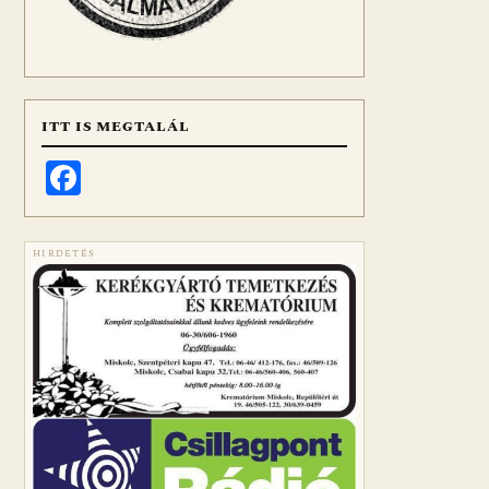
ITT IS MEGTALÁL
Facebook
HIRDETÉS