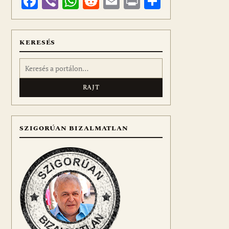
Facebook
Viber
WhatsApp
Reddit
Email
Print
Ossza
meg
KERESÉS
Keresés:
SZIGORÚAN BIZALMATLAN