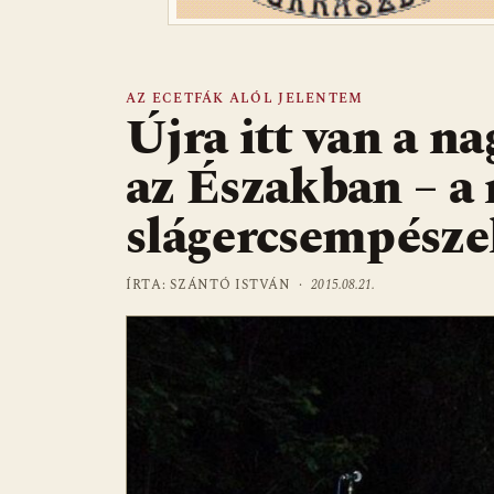
AZ ECETFÁK ALÓL JELENTEM
Újra itt van a na
az Északban – a 
slágercsempész
ÍRTA: SZÁNTÓ ISTVÁN ·
2015.08.21.