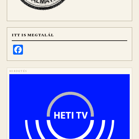
ITT IS MEGTALÁL
Facebook
HIRDETÉS