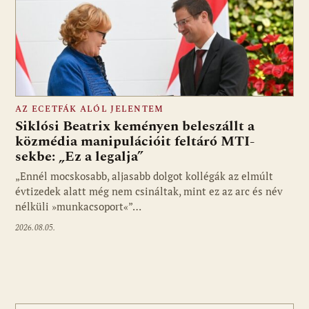
AZ ECETFÁK ALÓL JELENTEM
Siklósi Beatrix keményen beleszállt a
közmédia manipulációit feltáró MTI-
sekbe: „Ez a legalja”
Fotó: media1.hu
„Ennél mocskosabb, aljasabb dolgot kollégák az elmúlt
évtizedek alatt még nem csináltak, mint ez az arc és név
nélküli »munkacsoport«”…
2026.08.05.