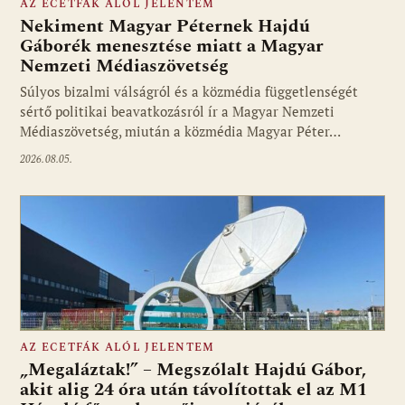
AZ ECETFÁK ALÓL JELENTEM
Nekiment Magyar Péternek Hajdú
Gáborék menesztése miatt a Magyar
Nemzeti Médiaszövetség
Fotó: media1.hu
Súlyos bizalmi válságról és a közmédia függetlenségét
sértő politikai beavatkozásról ír a Magyar Nemzeti
Médiaszövetség, miután a közmédia Magyar Péter…
2026.08.05.
AZ ECETFÁK ALÓL JELENTEM
„Megaláztak!” – Megszólalt Hajdú Gábor,
akit alig 24 óra után távolítottak el az M1