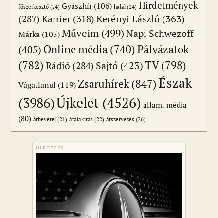
Hirdetmények
Gyászhír
(106)
főszerkesztő
(24)
halál
(24)
(287)
Karrier
(318)
Kerényi László
(363)
Műveim
(499)
Napi Schwezoff
Márka
(105)
Online média
(740)
Pályázatok
(405)
(782)
TV
(798)
Sajtó
(423)
Rádió
(284)
Észak
Zsaruhírek
(847)
Vágatlanul
(119)
Újkelet
(4526)
(3986)
állami média
(80)
átszervezés
(26)
árbevétel
(21)
átalakítás
(22)
HIRDETÉS