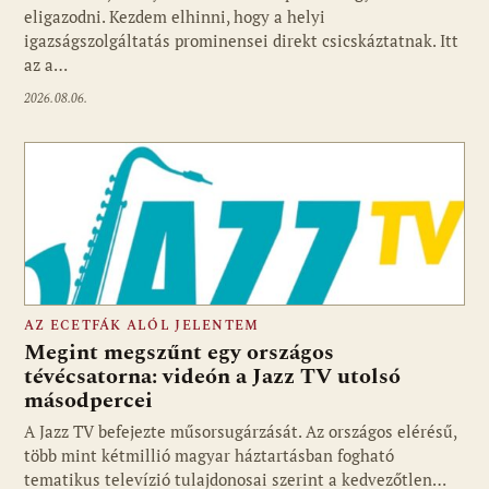
eligazodni. Kezdem elhinni, hogy a helyi
igazságszolgáltatás prominensei direkt csicskáztatnak. Itt
az a…
2026.08.06.
AZ ECETFÁK ALÓL JELENTEM
Megint megszűnt egy országos
tévécsatorna: videón a Jazz TV utolsó
másodpercei
Fotó: media1.hu
A Jazz TV befejezte műsorsugárzását. Az országos elérésű,
több mint kétmillió magyar háztartásban fogható
tematikus televízió tulajdonosai szerint a kedvezőtlen…