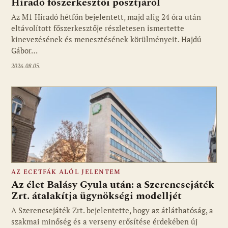
Híradó főszerkesztői posztjáról
Fotó: media1.hu
Az M1 Híradó hétfőn bejelentett, majd alig 24 óra után
eltávolított főszerkesztője részletesen ismertette
kinevezésének és menesztésének körülményeit. Hajdú
Gábor…
2026.08.05.
AZ ECETFÁK ALÓL JELENTEM
Az élet Balásy Gyula után: a Szerencsejáték
Zrt. átalakítja ügynökségi modelljét
A Szerencsejáték Zrt. bejelentette, hogy az átláthatóság, a
Fotó: media1.hu
szakmai minőség és a verseny erősítése érdekében új