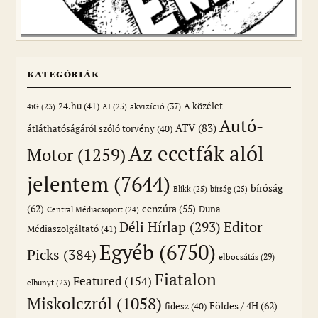
KATEGÓRIÁK
24.hu
(41)
akvizíció
(37)
A közélet
AI
(25)
4iG
(23)
Autó-
ATV
(83)
átláthatóságáról szóló törvény
(40)
Az ecetfák alól
Motor
(1259)
jelentem
(7644)
bíróság
Blikk
(25)
bírság
(25)
(62)
cenzúra
(55)
Duna
Central Médiacsoport
(24)
Editor
Déli Hírlap
(293)
Médiaszolgáltató
(41)
Egyéb
(6750)
Picks
(384)
elbocsátás
(29)
Fiatalon
Featured
(154)
elhunyt
(23)
Miskolczról
(1058)
Földes / 4H
(62)
fidesz
(40)