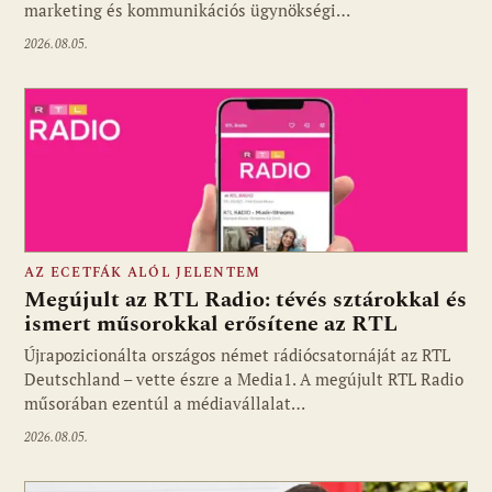
marketing és kommunikációs ügynökségi…
2026.08.05.
AZ ECETFÁK ALÓL JELENTEM
Megújult az RTL Radio: tévés sztárokkal és
ismert műsorokkal erősítene az RTL
Újrapozicionálta országos német rádiócsatornáját az RTL
Fotó: media1.hu
Deutschland – vette észre a Media1. A megújult RTL Radio
műsorában ezentúl a médiavállalat…
2026.08.05.