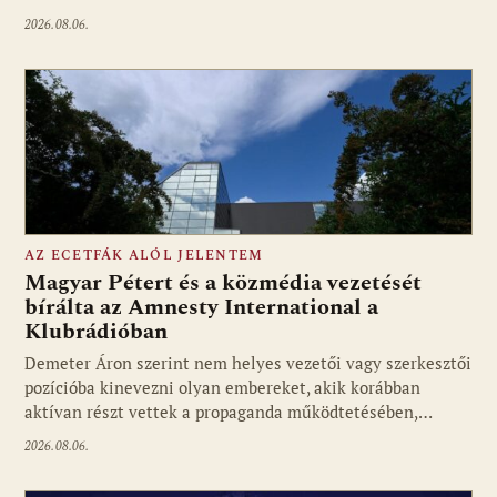
2026.08.06.
AZ ECETFÁK ALÓL JELENTEM
Magyar Pétert és a közmédia vezetését
bírálta az Amnesty International a
Klubrádióban
Fotó: media1.hu
Demeter Áron szerint nem helyes vezetői vagy szerkesztői
pozícióba kinevezni olyan embereket, akik korábban
aktívan részt vettek a propaganda működtetésében,…
2026.08.06.