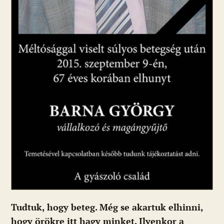
Tudtuk, hogy beteg. Még se akartuk elhinni,
hogy örökre itt hagy minket. Ilyenkor a