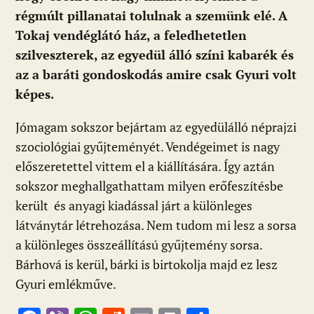
régmúlt pillanatai tolulnak a szemünk elé. A
Tokaj vendéglátó ház, a feledhetetlen
szilveszterek, az egyedül álló színi kabarék és
az a baráti gondoskodás amire csak Gyuri volt
képes.
Jómagam sokszor bejártam az egyedülálló néprajzi
szociológiai gyűjteményét. Vendégeimet is nagy
előszeretettel vittem el a kiállítására. Így aztán
sokszor meghallgathattam milyen erőfeszítésbe
került és anyagi kiadással járt a különleges
látványtár létrehozása. Nem tudom mi lesz a sorsa
a különleges összeállítású gyűjtemény sorsa.
Bárhová is kerül, bárki is birtokolja majd ez lesz
Gyuri emlékműve.