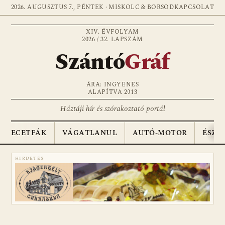
2026. AUGUSZTUS 7., PÉNTEK · MISKOLC & BORSOD
KAPCSOLAT
XIV. ÉVFOLYAM
2026 / 32. LAPSZÁM
Szántó
Gráf
ÁRA: INGYENES
ALAPÍTVA 2013
Háztáji hír és szórakoztató portál
ECETFÁK
VÁGATLANUL
AUTÓ-MOTOR
ÉSZA
HIRDETÉS