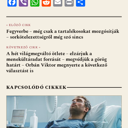
F
Vi
W
R
E
Pr
O
ac
b
h
e
m
in
ss
e
er
at
d
ai
t
za
« ELŐZŐ CIKK
b
s
di
l
m
Fegyverbe – még csak a tartalékosokat mozgósítják
o
A
t
e
– sorkötelezettségről még szó sincs
o
p
g
KÖVETKEZŐ CIKK »
A hét világmegváltó ötlete – elzárjuk a
k
p
menekültáradat forrását – megvédjük a görög
határt – Orbán Viktor megnyerte a következő
választást is
KAPCSOLÓDÓ CIKKEK