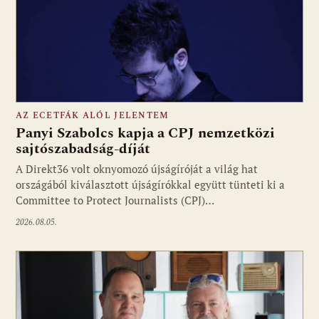
AZ ECETFÁK ALÓL JELENTEM
Panyi Szabolcs kapja a CPJ nemzetközi
sajtószabadság-díját
A Direkt36 volt oknyomozó újságíróját a világ hat
Fotó: media1.hu
országából kiválasztott újságírókkal együtt tünteti ki a
Committee to Protect Journalists (CPJ)…
2026.08.05.