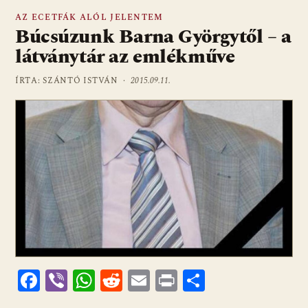
AZ ECETFÁK ALÓL JELENTEM
Búcsúzunk Barna Györgytől – a
látványtár az emlékműve
ÍRTA: SZÁNTÓ ISTVÁN ·
2015.09.11.
F
Vi
W
R
E
Pr
O
ac
b
h
e
m
in
ss