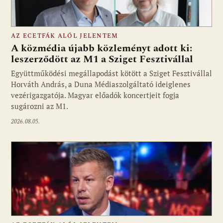
AZ ECETFÁK ALÓL JELENTEM
A közmédia újabb közleményt adott ki:
leszerződött az M1 a Sziget Fesztivállal
Együttműködési megállapodást kötött a Sziget Fesztivállal
Fotó: media1.hu
Horváth András, a Duna Médiaszolgáltató ideiglenes
vezérigazgatója. Magyar előadók koncertjeit fogja
sugározni az M1.
2026.08.05.