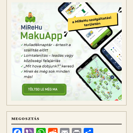
MEGOSZTÁS
Facebook
Viber
WhatsApp
Reddit
Email
Print
Ossza